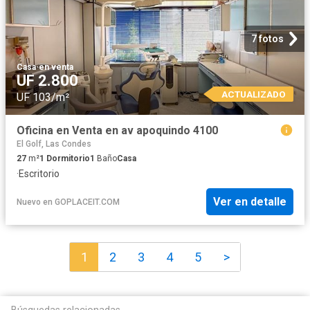
7 fotos
Casa
·
en venta
UF 2.800
ACTUALIZADO
UF 103/m²
Oficina en Venta en av apoquindo 4100
El Golf, Las Condes
27
m²
1
Dormitorio
1
Baño
Casa
·
Escritorio
Ver en detalle
Nuevo
en
GOPLACEIT.COM
1
2
3
4
5
>