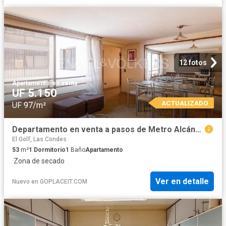
12 fotos
Apartamento
·
en venta
UF 5.150
ACTUALIZADO
UF 97/m²
Departamento en venta a pasos de Metro Alcántara
El Golf, Las Condes
53
m²
1
Dormitorio
1
Baño
Apartamento
·
Zona de secado
Ver en detalle
Nuevo
en
GOPLACEIT.COM