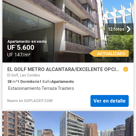
12 fotos
Apartamento
·
en venta
UF 5.600
ACTUALIZADO
UF 147/m²
EL GOLF METRO ALCANTARA/EXCELENTE OPCION COMPRA, Las Condes
El Golf, Las Condes
38
m²
1
Dormitorio
1
Baño
Apartamento
·
Estacionamiento
·
Terraza
·
Trastero
Ver en detalle
Nuevo
en
GOPLACEIT.COM