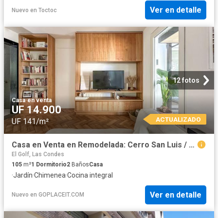
Ver en detalle
Nuevo
en
Toctoc
12 fotos
Casa
·
en venta
UF 14.900
ACTUALIZADO
UF 141/m²
Casa en Venta en Remodelada: Cerro San Luis / El Golf
El Golf, Las Condes
105
m²
1
Dormitorio
2
Baños
Casa
·
Jardín
·
Chimenea
·
Cocina integral
Ver en detalle
Nuevo
en
GOPLACEIT.COM