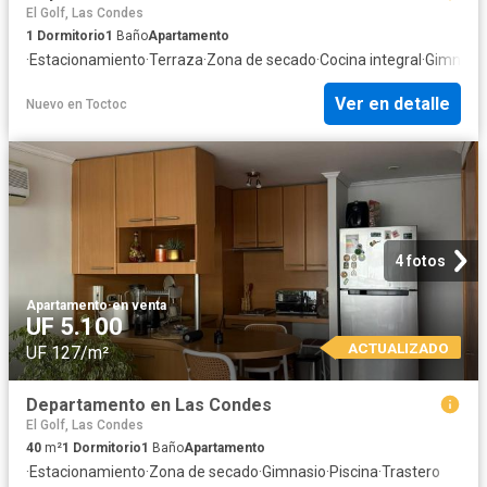
El Golf, Las Condes
1
Dormitorio
1
Baño
Apartamento
·
Estacionamiento
·
Terraza
·
Zona de secado
·
Cocina integral
·
Gimnasi
Ver en detalle
Nuevo
en
Toctoc
4 fotos
Apartamento
·
en venta
UF 5.100
ACTUALIZADO
UF 127/m²
Departamento en Las Condes
El Golf, Las Condes
40
m²
1
Dormitorio
1
Baño
Apartamento
·
Estacionamiento
·
Zona de secado
·
Gimnasio
·
Piscina
·
Trastero