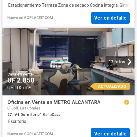
·
Estacionamiento
·
Terraza
·
Zona de secado
·
Cocina integral
·
Gimnasi
Ver en detalle
Nuevo
en
GOPLACEIT.COM
12 fotos
Casa
·
en venta
UF 2.850
ACTUALIZADO
UF 105/m²
Oficina en Venta en METRO ALCANTARA
El Golf, Las Condes
27
m²
1
Dormitorio
1
Baño
Casa
·
Escritorio
Ver en detalle
Nuevo
en
GOPLACEIT.COM