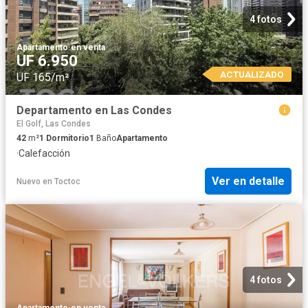
4 fotos
Apartamento
·
en venta
UF 6.950
ACTUALIZADO
UF 165/m²
Departamento en Las Condes
El Golf, Las Condes
42
m²
1
Dormitorio
1
Baño
Apartamento
·
Calefacción
Ver en detalle
Nuevo
en
Toctoc
4 fotos