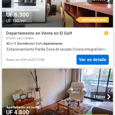
Apartamento
·
en venta
UF 6.300
ACTUALIZADO
UF 150/m²
Departamento en Venta en El Golf
El Golf, Las Condes
42
m²
1
Dormitorio
1
Baño
Apartamento
·
Estacionamiento
·
Parilla
·
Zona de secado
·
Cocina integral
·
Gimnasio
·
Ver en detalle
Nuevo
en
GOPLACEIT.COM
2 fotos
Apartamento
·
en venta
UF 4.800