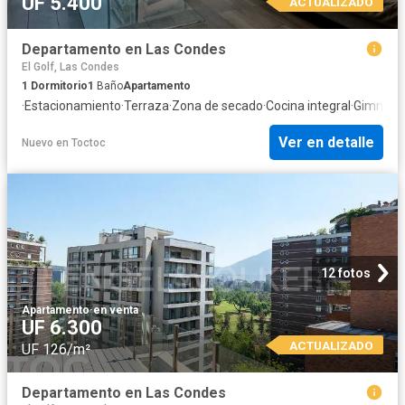
UF 5.400
ACTUALIZADO
Departamento en Las Condes
El Golf, Las Condes
1
Dormitorio
1
Baño
Apartamento
·
Estacionamiento
·
Terraza
·
Zona de secado
·
Cocina integral
·
Gimnasi
Ver en detalle
Nuevo
en
Toctoc
12 fotos
Apartamento
·
en venta
UF 6.300
ACTUALIZADO
UF 126/m²
Departamento en Las Condes