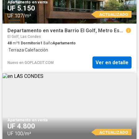
Apartamento
·
en venta
UF 5.150
ACTUALIZADO
UF 107/m²
Departamento en venta Barrio El Golf, Metro Escuela Militar
El Golf, Las Condes
48
m²
1
Dormitorio
1
Baño
Apartamento
·
Terraza
·
Calefacción
Ver en detalle
Nuevo
en
GOPLACEIT.COM
Apartamento
·
en venta
UF 4.800
ACTUALIZADO
UF 100/m²