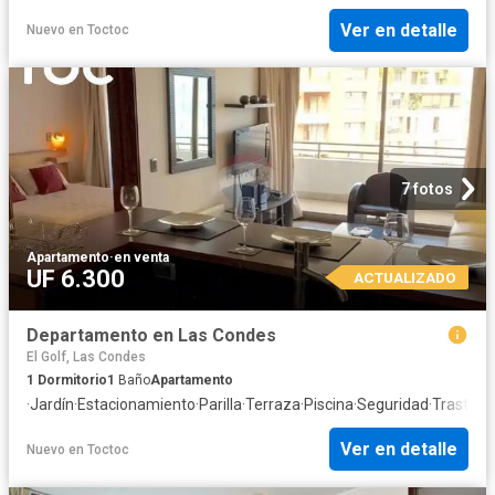
Ver en detalle
Nuevo
en
Toctoc
7 fotos
Apartamento
·
en venta
UF 6.300
ACTUALIZADO
Departamento en Las Condes
El Golf, Las Condes
1
Dormitorio
1
Baño
Apartamento
·
Jardín
·
Estacionamiento
·
Parilla
·
Terraza
·
Piscina
·
Seguridad
·
Trastero
Ver en detalle
Nuevo
en
Toctoc