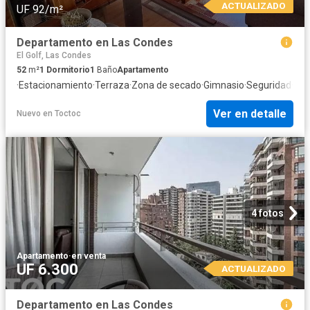
ACTUALIZADO
UF 92/m²
Departamento en Las Condes
El Golf, Las Condes
52
m²
1
Dormitorio
1
Baño
Apartamento
·
Estacionamiento
·
Terraza
·
Zona de secado
·
Gimnasio
·
Seguridad
·
Tra
Ver en detalle
Nuevo
en
Toctoc
4 fotos
Apartamento
·
en venta
UF 6.300
ACTUALIZADO
Departamento en Las Condes