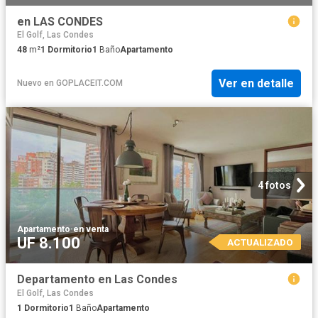
en LAS CONDES
El Golf, Las Condes
48
m²
1
Dormitorio
1
Baño
Apartamento
Ver en detalle
Nuevo
en
GOPLACEIT.COM
4 fotos
Apartamento
·
en venta
UF 8.100
ACTUALIZADO
Departamento en Las Condes
El Golf, Las Condes
1
Dormitorio
1
Baño
Apartamento