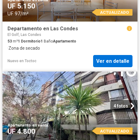
Apartamento
·
en venta
UF 5.150
ACTUALIZADO
UF 97/m²
Departamento en Las Condes
El Golf, Las Condes
53
m²
1
Dormitorio
1
Baño
Apartamento
·
Zona de secado
Ver en detalle
Nuevo
en
Toctoc
4 fotos
Apartamento
·
en venta
UF 4.800
ACTUALIZADO