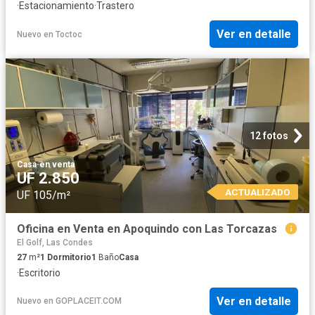
·
Estacionamiento
·
Trastero
Ver en detalle
Nuevo
en
Toctoc
12 fotos
Casa
·
en venta
UF 2.850
ACTUALIZADO
UF 105/m²
Oficina en Venta en Apoquindo con Las Torcazas
El Golf, Las Condes
27
m²
1
Dormitorio
1
Baño
Casa
·
Escritorio
Ver en detalle
Nuevo
en
GOPLACEIT.COM