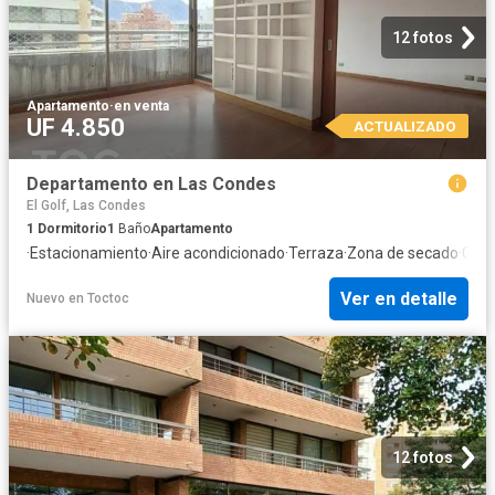
12 fotos
Apartamento
·
en venta
UF 4.850
ACTUALIZADO
Departamento en Las Condes
El Golf, Las Condes
1
Dormitorio
1
Baño
Apartamento
·
Estacionamiento
·
Aire acondicionado
·
Terraza
·
Zona de secado
·
Gimn
Ver en detalle
Nuevo
en
Toctoc
12 fotos