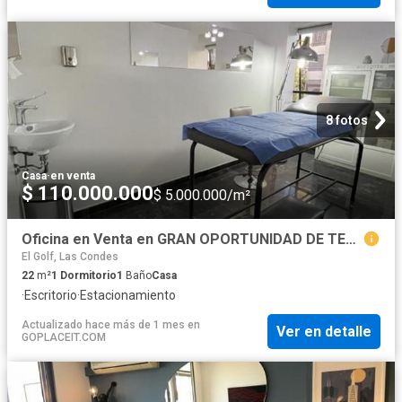
8 fotos
Casa
·
en venta
$ 110.000.000
$ 5.000.000/m²
Oficina en Venta en GRAN OPORTUNIDAD DE TENER TU PROPIA CONSULTA
El Golf, Las Condes
22
m²
1
Dormitorio
1
Baño
Casa
·
Escritorio
·
Estacionamiento
Actualizado hace más de 1 mes
en
Ver en detalle
GOPLACEIT.COM