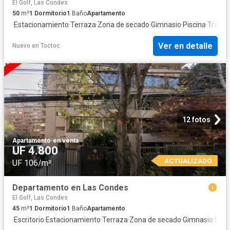
El Golf, Las Condes
50
m²
1
Dormitorio
1
Baño
Apartamento
·
Estacionamiento
·
Terraza
·
Zona de secado
·
Gimnasio
·
Piscina
·
Traste
Ver en detalle
Nuevo
en
Toctoc
12 fotos
Apartamento
·
en venta
UF 4.800
ACTUALIZADO
UF 106/m²
Departamento en Las Condes
El Golf, Las Condes
45
m²
1
Dormitorio
1
Baño
Apartamento
·
Escritorio
·
Estacionamiento
·
Terraza
·
Zona de secado
·
Gimnasio
·
Pisc