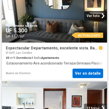
Ver foto
Apartamento
·
en venta
UF 5.300
ACTUALIZADO
UF 117/m²
Espectacular Departamento, excelente vista. Barrio El Golf
El Golf, Las Condes
45
m²
1
Dormitorio
1
Baño
Apartamento
·
Estacionamiento
·
Aire acondicionado
·
Terraza
·
Gimnasio
·
Piscina
·
Tra
Ver en detalle
Nuevo
en
Doomos
12 fotos