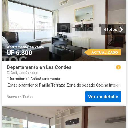
4 fotos
Apartamento
·
en venta
UF 6.300
ACTUALIZADO
Departamento en Las Condes
El Golf, Las Condes
1
Dormitorio
1
Baño
Apartamento
·
Estacionamiento
·
Parilla
·
Terraza
·
Zona de secado
·
Cocina integral
·
Gi
Ver en detalle
Nuevo
en
Toctoc