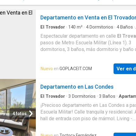
exclusivo como El Golf. ¡Contáctanos para m
información y agendemos una visita!
Departamento en Venta en El Trovado
El Trovador
·
140
m²
·
4
Dormitorios
·
4
Baños
·
Apartamento
·
Terraza
Espectacular departamento en calle
El Trov
pasos de Metro Escuela Militar (Línea 1). 3
dormitorios, 3 baños, más dormitorio y baño 
servicio. 140 m² útiles más 20 m² aproxima
terrazas, totalizando cerca de 160 m². Exclus
Ver en d
Nuevo
en
GOPLACEIT.COM
edificio de solo 14 pisos, con 2 departament
nivel, que ofrece mayor privacidad.Living y 
independientes, con puertas que permiten se
Departamento en Las Condes
los ambientes. Dormitorio principal en suite 
terraza. Dormitorios secundarios de apr
El Trovador
·
3
Dormitorios
·
3
Baños
·
Aparta
Jacuzzi
·
Parilla
·
Zona de secado
·
Seguridad
¡Precioso departamento en Las Condes a pa
Escuela Militar! Calle tranquila y residencial.
4 fotos
hall de entrada con piso de mármol. Living -
comedor separados con salida a una acoged
parrilla integrada. Baño de visita. Pieza princi
Nuevo
en
Toctoc
> Fernández