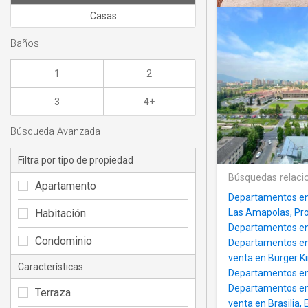
Casas
Baños
1
2
3
4+
Búsqueda Avanzada
Filtra por tipo de propiedad
Búsquedas relaci
Apartamento
Departamentos en
Habitación
Las Amapolas, Pro
Departamentos en
Condominio
Departamentos en
venta en Burger K
Características
Departamentos en
Departamentos en 
Terraza
venta en Brasilia, 