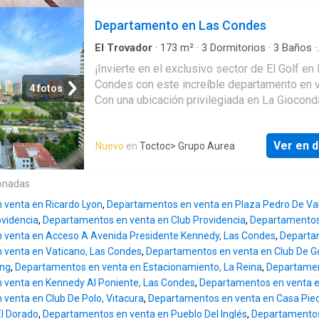
departamentos por piso. Departamento en pi
Hasta el piso 17 son 2 dptos. por piso. Del 1
con muy buenos espacios y en excelentes
Departamento en Las Condes
es 1 dpto. por piso. 2 ascensores
condiciones. Espacio: - Superficie útil: 168 m²
Superficie terraza: 20 m² - Superficie total: 
El Trovador
·
173
m²
·
3
Dormitorios
·
3
Baños
·
Apartamento
*4 Dormitorios *4 Baños *2 Estacionami
¡Invierte en el exclusivo sector de El Golf en
*1 Bodega Distribución: - Amplio hall de ent
Condes con este increíble departamento en 
4 fotos
Living y comedor separados con salida a terr
Con una ubicación privilegiada en La Giocond
Cocina equipada - Loggia - Pieza y baño de
moderno y espacioso departamento de 3
servicios - Baño de vistas - Dormitorio princi
dormitorios y 3 baños es la oportunidad que
suite con walking closet de pared y con salid
Ver en d
Nuevo
en
Toctoc
> Grupo Aurea
estabas buscando para vivir con estilo y conf
terraza - 2 Dormitorios que comparten un ba
una de las zonas más cotizadas de Santiago
Otros: - Orientación sur-oriente-poniente -
una superficie construida de 186 m2 y 173 m
onadas
Calefacción por losa radiante - Piso flotante 
este departamento cuenta con una orientació
estacionamientos 1 bodega. Gastos comune
 venta en Ricardo Lyon
,
Departamentos en venta en Plaza Pedro De Val
Poniente que te permitirá disfrutar de la mejo
$350.000.- aprox. Contribuciones: $426.563
videncia
,
Departamentos en venta en Club Providencia
,
Departamentos 
iluminación y vistas que la ciudad tiene para 
estacion
 venta en Acceso A Avenida Presidente Kennedy, Las Condes
,
Departam
Además sus amplios espacios y finas
 venta en Vaticano, Las Condes
,
Departamentos en venta en Club De G
terminaciones te brindarán la comodidad que
ing
,
Departamentos en venta en Estacionamiento, La Reina
,
Departamen
mereces. No pierdas la oportunidad de adquir
 venta en Kennedy Al Poniente, Las Condes
,
Departamentos en venta e
propiedad por UF 17900 y comienza a disfrut
venta en Club De Polo, Vitacura
,
Departamentos en venta en Casa Pied
vida que siempre soñaste en un lugar único y
El Dorado
,
Departamentos en venta en Pueblo Del Inglés
,
Departamentos