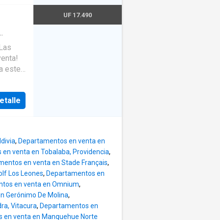
so 8
7 al 22
UF 17.490
 -
188 m²
entos
 Las
rada -
venta!
aza -
a este
pal en
a a una
etalle
ort en
ño
. Con
2 útiles
2
n Nor-
s:
divia
,
Departamentos en venta en
r
 más
en venta en Tobalaba, Providencia
,
ofrecer.
entos en venta en Stade Français
,
olf Los Leones
,
Departamentos en
tos en venta en Omnium
,
ir esta
n Gerónimo De Molina
,
ar de la
ra, Vitacura
,
Departamentos en
 en venta en Manquehue Norte