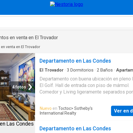
tos en venta en El Trovador
en venta en El Trovador
Departamento en Las Condes
El Trovador
·
3
Dormitorios
·
2
Baños
·
Aparta
Aire acondicionado
·
Terraza
·
Zona de secado
Departamento con buena ubicación en pleno 
para niños
·
Gimnasio
·
Piscina
·
Trastero
El Golf. Hall de entrada con piso de mármol.
4 fotos
Comedor y Living ligeramente separados po
muro con salida a terraza cerrada. Cocina con
isla central con cubierta de granito y piso de
Nuevo
en
Toctoc
> Sotheby's
Ver en d
cerámica. Logia con aspiración centralizada.
International Realty
de servicio con baño completo. Baño de visit
completo. Dormitorio principal en suite con w
Departamento en Las Condes
closet cuenta con aire acondicionado. Baño