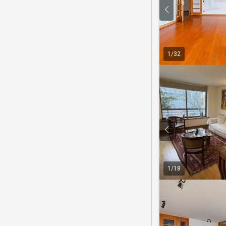
1
/
32
1
/
18