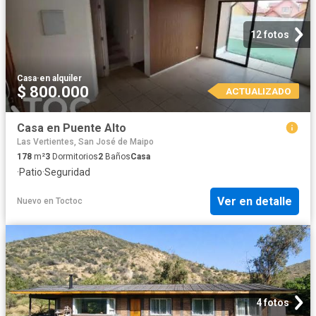
12 fotos
Casa
·
en alquiler
$ 800.000
ACTUALIZADO
Casa en Puente Alto
Las Vertientes, San José de Maipo
178
m²
3
Dormitorios
2
Baños
Casa
·
Patio
·
Seguridad
Ver en detalle
Nuevo
en
Toctoc
4 fotos