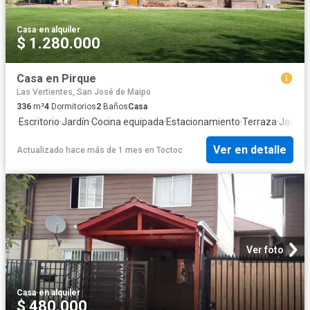
Casa
·
en alquiler
$ 1.280.000
Casa en Pirque
Las Vertientes, San José de Maipo
336
m²
4
Dormitorios
2
Baños
Casa
·
Escritorio
·
Jardín
·
Cocina equipada
·
Estacionamiento
·
Terraza
·
Jacuzz
Ver en detalle
Actualizado hace más de 1 mes
en
Toctoc
Ver foto
Casa
·
en alquiler
$ 480.000