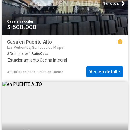
12 fotos
Casa
·
en alquiler
$ 500.000
Casa en Puente Alto
Las Vertientes, San José de Maipo
2
Dormitorios
1
Baño
Casa
·
Estacionamiento
·
Cocina integral
Ver en detalle
Actualizado hace 3 días
en
Toctoc