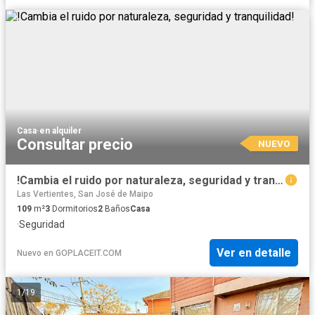
Casa
·
en alquiler
Consultar precio
NUEVO
!Cambia el ruido por naturaleza, seguridad y tranquilidad!
Las Vertientes, San José de Maipo
109
m²
3
Dormitorios
2
Baños
Casa
·
Seguridad
Ver en detalle
Nuevo
en
GOPLACEIT.COM
1
/
19