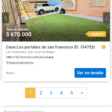
Casa
·
en alquiler
$ 670.000
NUEVO
Casa Los portales de san francisco ID: 154732r
Las Vertientes, San José de Maipo
100
m²
3
Dormitorios
3
Baños
Casa
·
Estacionamiento
Ver en detalle
Nuevo
1
2
3
4
5
>