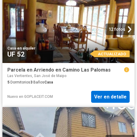
12 fotos
Casa
·
en alquiler
UF 52
ACTUALIZADO
Parcela en Arriendo en Camino Las Palomas
Las Vertientes, San José de Maipo
5
Dormitorios
3
Baños
Casa
Ver en detalle
Nuevo
en
GOPLACEIT.COM