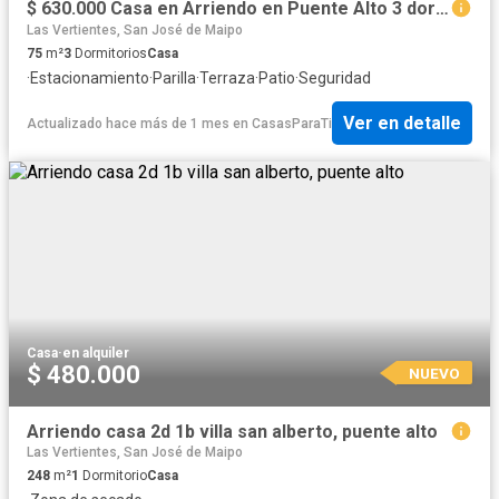
$ 630.000 Casa en Arriendo en Puente Alto 3 dormitorios 3 baños / Kutt Property
Las Vertientes, San José de Maipo
75
m²
3
Dormitorios
Casa
·
Estacionamiento
·
Parilla
·
Terraza
·
Patio
·
Seguridad
Ver en detalle
Actualizado hace más de 1 mes
en
CasasParaTi
Casa
·
en alquiler
$ 480.000
NUEVO
Arriendo casa 2d 1b villa san alberto, puente alto
Las Vertientes, San José de Maipo
248
m²
1
Dormitorio
Casa