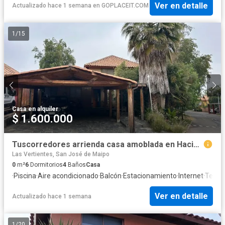
Ver en detalle
Actualizado hace 1 semana
en
GOPLACEIT.COM
1
/
15
Casa
·
en alquiler
$ 1.600.000
Tuscorredores arrienda casa amoblada en Hacienda el peñón
Las Vertientes, San José de Maipo
0
m²
6
Dormitorios
4
Baños
Casa
·
Piscina
·
Aire acondicionado
·
Balcón
·
Estacionamiento
·
Internet
·
Terra
Ver en detalle
Actualizado hace 1 semana
1
/
20