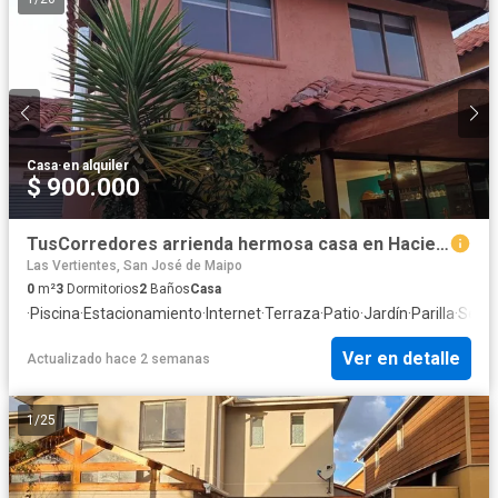
Casa
·
en alquiler
$ 900.000
TusCorredores arrienda hermosa casa en Hacienda el Peñon
Las Vertientes, San José de Maipo
0
m²
3
Dormitorios
2
Baños
Casa
·
Piscina
·
Estacionamiento
·
Internet
·
Terraza
·
Patio
·
Jardín
·
Parilla
·
Segu
Ver en detalle
Actualizado hace 2 semanas
1
/
25