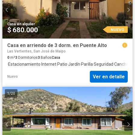
Casa
·
en alquiler
$ 680.000
NUEVO
Casa en arriendo de 3 dorm. en Puente Alto
Las Vertientes, San José de Maipo
0
m²
3
Dormitorios
3
Baños
Casa
·
Estacionamiento
·
Internet
·
Patio
·
Jardín
·
Parilla
·
Seguridad
·
Cancha de 
Ver en detalle
Nuevo
1
/
20