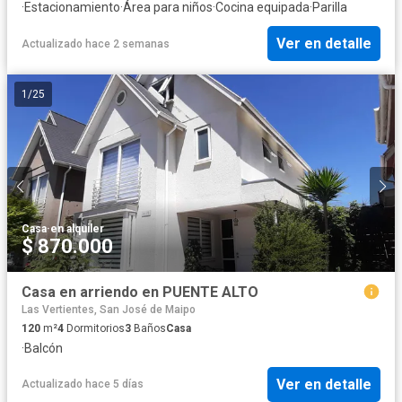
·
Estacionamiento
·
Área para niños
·
Cocina equipada
·
Parilla
Ver en detalle
Actualizado hace 2 semanas
1
/
25
Casa
·
en alquiler
$ 870.000
Casa en arriendo en PUENTE ALTO
Las Vertientes, San José de Maipo
120
m²
4
Dormitorios
3
Baños
Casa
·
Balcón
Ver en detalle
Actualizado hace 5 días