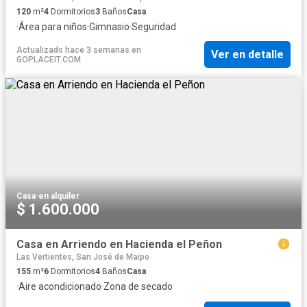
120
m²
4
Dormitorios
3
Baños
Casa
·
Área para niños
·
Gimnasio
·
Seguridad
Actualizado hace 3 semanas
en
Ver en detalle
GOPLACEIT.COM
Casa
·
en alquiler
$ 1.600.000
Casa en Arriendo en Hacienda el Peñon
Las Vertientes, San José de Maipo
155
m²
6
Dormitorios
4
Baños
Casa
·
Aire acondicionado
·
Zona de secado