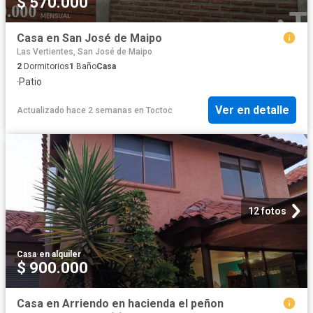
$ 570.000
Casa en San José de Maipo
Las Vertientes, San José de Maipo
2
Dormitorios
1
Baño
Casa
·
Patio
Ver en detalle
Actualizado hace 2 semanas
en
Toctoc
12 fotos
Casa
·
en alquiler
$ 900.000
Casa en Arriendo en hacienda el peñon