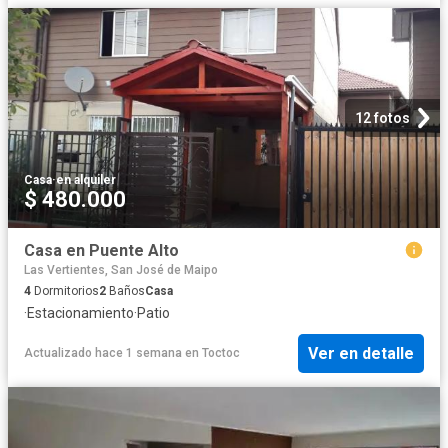
12 fotos
Casa
·
en alquiler
$ 480.000
Casa en Puente Alto
Las Vertientes, San José de Maipo
4
Dormitorios
2
Baños
Casa
·
Estacionamiento
·
Patio
Ver en detalle
Actualizado hace 1 semana
en
Toctoc