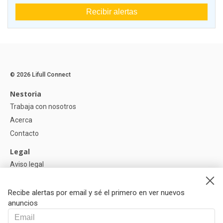
Recibir alertas
© 2026 Lifull Connect
Nestoria
Trabaja con nosotros
Acerca
Contacto
Legal
Aviso legal
Política de Privacidad
Política de Cookies
Recibe alertas por email y sé el primero en ver nuevos
anuncios
Ayuda
Preguntas