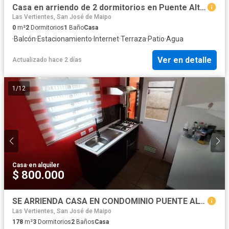
Casa en arriendo de 2 dormitorios en Puente Alto, ECH
Las Vertientes, San José de Maipo
0
m²
2
Dormitorios
1
Baño
Casa
·
Balcón
·
Estacionamiento
·
Internet
·
Terraza
·
Patio
·
Agua
Ver en detalle
Actualizado hace 2 días
1
/
12
Casa
·
en alquiler
$ 800.000
SE ARRIENDA CASA EN CONDOMINIO PUENTE ALTO 3D 2B Y E
Las Vertientes, San José de Maipo
178
m²
3
Dormitorios
2
Baños
Casa