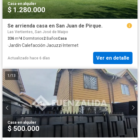
Casa
·
en alquiler
$ 1.280.000
Se arrienda casa en San Juan de Pirque.
Las Vertientes, San José de Maipo
336
m²
4
Dormitorios
2
Baños
Casa
·
Jardín
·
Calefacción
·
Jacuzzi
·
Internet
Ver en detalle
Actualizado hace 6 días
1
/
13
Casa
·
en alquiler
$ 500.000