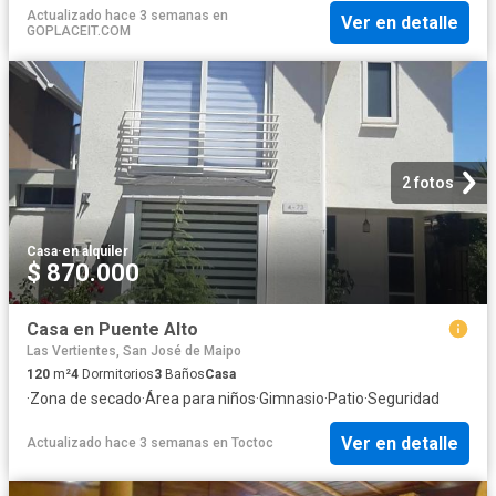
Actualizado hace 3 semanas
en
Ver en detalle
GOPLACEIT.COM
2 fotos
Casa
·
en alquiler
$ 870.000
Casa en Puente Alto
Las Vertientes, San José de Maipo
120
m²
4
Dormitorios
3
Baños
Casa
·
Zona de secado
·
Área para niños
·
Gimnasio
·
Patio
·
Seguridad
Ver en detalle
Actualizado hace 3 semanas
en
Toctoc