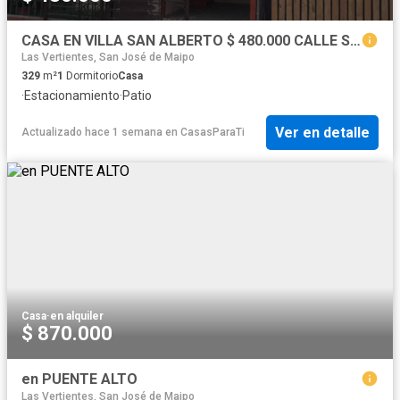
CASA EN VILLA SAN ALBERTO $ 480.000 CALLE SOL SUSPIROS, Puente Alto, Casas en Arriendo
Las Vertientes, San José de Maipo
329
m²
1
Dormitorio
Casa
·
Estacionamiento
·
Patio
Ver en detalle
Actualizado hace 1 semana
en
CasasParaTi
Casa
·
en alquiler
$ 870.000
en PUENTE ALTO
Las Vertientes, San José de Maipo