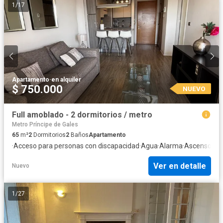
1
/
17
Apartamento
·
en alquiler
$ 750.000
NUEVO
Full amoblado - 2 dormitorios / metro
Metro Príncipe de Gales
65
m²
2
Dormitorios
2
Baños
Apartamento
·
Acceso para personas con discapacidad
·
Agua
·
Alarma
·
Ascensor
·
Ba
Ver en detalle
Nuevo
1
/
27