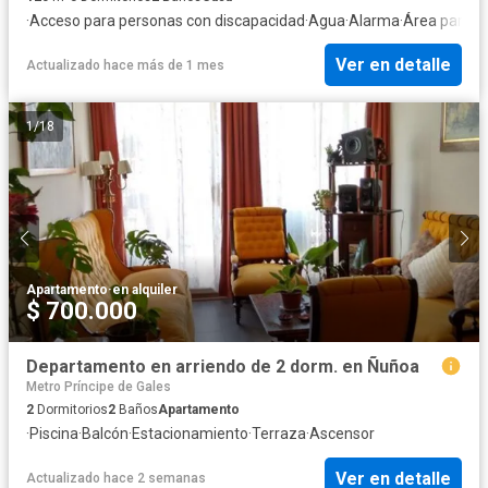
·
Acceso para personas con discapacidad
·
Agua
·
Alarma
·
Área para n
Ver en detalle
Actualizado hace más de 1 mes
1
/
18
Apartamento
·
en alquiler
$ 700.000
Departamento en arriendo de 2 dorm. en Ñuñoa
Metro Príncipe de Gales
2
Dormitorios
2
Baños
Apartamento
·
Piscina
·
Balcón
·
Estacionamiento
·
Terraza
·
Ascensor
Ver en detalle
Actualizado hace 2 semanas