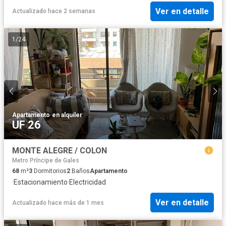
Ver en detalle
Actualizado hace 2 semanas
1
/
24
Apartamento
·
en alquiler
UF 26
MONTE ALEGRE / COLON
Metro Príncipe de Gales
68
m²
3
Dormitorios
2
Baños
Apartamento
·
Estacionamiento
·
Electricidad
Ver en detalle
Actualizado hace más de 1 mes