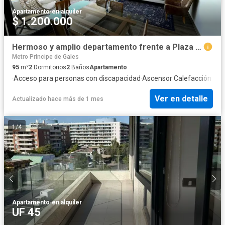
Apartamento
·
en alquiler
$ 1.200.000
Hermoso y amplio departamento frente a Plaza Las Lilas
Metro Príncipe de Gales
95
m²
2
Dormitorios
2
Baños
Apartamento
·
Acceso para personas con discapacidad
·
Ascensor
·
Calefacción
·
Est
Ver en detalle
Actualizado hace más de 1 mes
1
/
4
Apartamento
·
en alquiler
UF 45