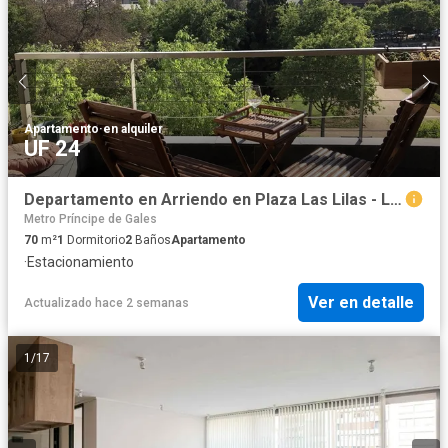
Apartamento
·
en alquiler
UF 24
Departamento en Arriendo en Plaza Las Lilas - Loreto Causiño
Metro Príncipe de Gales
70
m²
1
Dormitorio
2
Baños
Apartamento
·
Estacionamiento
Ver en detalle
Actualizado hace 2 semanas
1
/
17