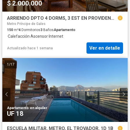
$ 2.000.000
ARRIENDO DPTO 4 DORMS, 3 EST EN PROVIDENCIA, FULL AMOBLADO
Metro Príncipe de Gales
150
m²
4
Dormitorios
3
Baños
Apartamento
·
Calefacción
·
Ascensor
·
Internet
Ver en detalle
Actualizado hace 1 semana
1
/
17
Apartamento
·
en alquiler
UF 18
ESCUELA MILITAR, METRO, EL TROVADOR, 1D 1B