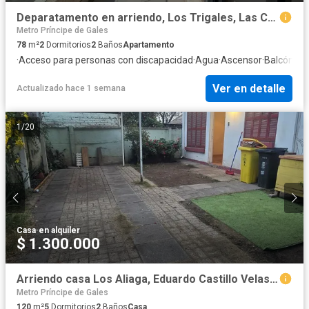
Deparatamento en arriendo, Los Trigales, Las Condes
Metro Príncipe de Gales
78
m²
2
Dormitorios
2
Baños
Apartamento
·
Acceso para personas con discapacidad
·
Agua
·
Ascensor
·
Balcón
·
Cl
Ver en detalle
Actualizado hace 1 semana
1
/
20
Casa
·
en alquiler
$ 1.300.000
Arriendo casa Los Aliaga, Eduardo Castillo Velasco.- Ñuñoa
Metro Príncipe de Gales
120
m²
5
Dormitorios
2
Baños
Casa