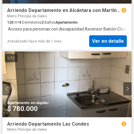
Arriendo Departamento en Alcántara con Martín de Zamora - Las Condes
Metro Príncipe de Gales
120
m²
4
Dormitorios
2
Baños
Apartamento
·
Acceso para personas con discapacidad
·
Ascensor
·
Balcón
·
Closet 
Ver en detalle
Actualizado hace más de 1 mes
1
/
11
Apartamento
·
en alquiler
$ 780.000
Arriendo Departamento Las Condes
Metro Príncipe de Gales