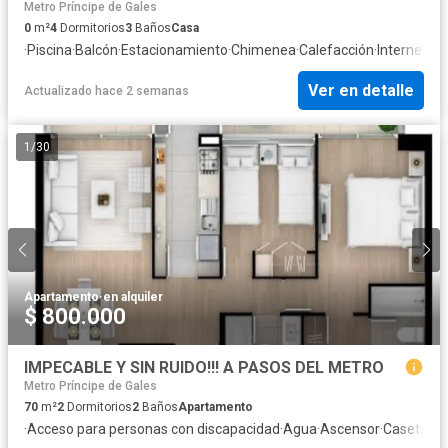
Metro Príncipe de Gales
0
m²
4
Dormitorios
3
Baños
Casa
·
Piscina
·
Balcón
·
Estacionamiento
·
Chimenea
·
Calefacción
·
Internet
·
Te
Ver en detalle
Actualizado hace 2 semanas
1
/
30
Apartamento
·
en alquiler
$ 800.000
IMPECABLE Y SIN RUIDO!!! A PASOS DEL METRO
Metro Príncipe de Gales
70
m²
2
Dormitorios
2
Baños
Apartamento
·
Acceso para personas con discapacidad
·
Agua
·
Ascensor
·
Caseta de 