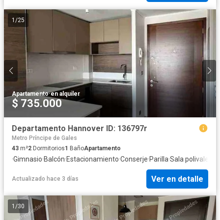
1
/
25
Apartamento
·
en alquiler
$ 735.000
Departamento Hannover ID: 136797r
Metro Príncipe de Gales
43
m²
2
Dormitorios
1
Baño
Apartamento
·
Gimnasio
·
Balcón
·
Estacionamiento
·
Conserje
·
Parilla
·
Sala polivalente
Ver en detalle
Actualizado hace 3 días
1
/
30