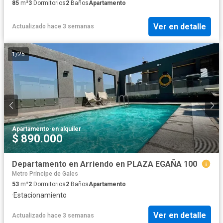
85
m²
3
Dormitorios
2
Baños
Apartamento
Ver en detalle
Actualizado hace 3 semanas
1
/
25
Apartamento
·
en alquiler
$ 890.000
Departamento en Arriendo en PLAZA EGAÑA 100
Metro Príncipe de Gales
53
m²
2
Dormitorios
2
Baños
Apartamento
·
Estacionamiento
Ver en detalle
Actualizado hace 3 semanas