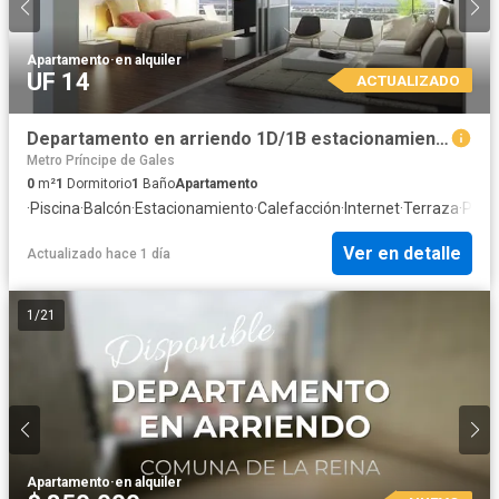
Apartamento
·
en alquiler
UF 14
ACTUALIZADO
Departamento en arriendo 1D/1B estacionamiento, bodega Ñuñoa
Metro Príncipe de Gales
0
m²
1
Dormitorio
1
Baño
Apartamento
·
Piscina
·
Balcón
·
Estacionamiento
·
Calefacción
·
Internet
·
Terraza
·
Paril
Ver en detalle
Actualizado hace 1 día
1
/
21
Apartamento
·
en alquiler