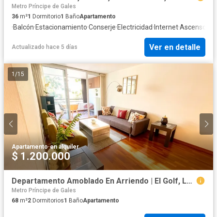
Metro Príncipe de Gales
36
m²
1
Dormitorio
1
Baño
Apartamento
·
Balcón
·
Estacionamiento
·
Conserje
·
Electricidad
·
Internet
·
Ascensor
·
Ga
Ver en detalle
Actualizado hace 5 días
1
/
15
Apartamento
·
en alquiler
$ 1.200.000
Departamento Amoblado En Arriendo | El Golf, Las Condes
Metro Príncipe de Gales
68
m²
2
Dormitorios
1
Baño
Apartamento