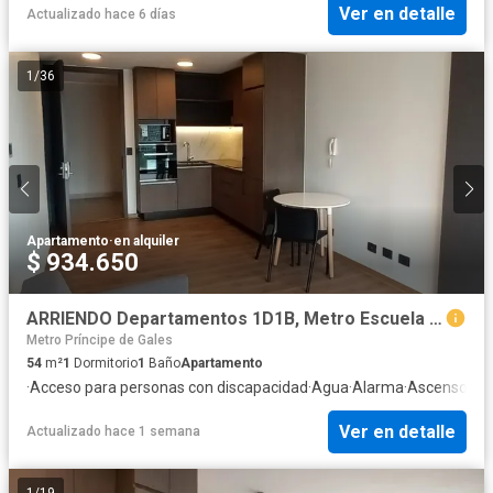
Ver en detalle
Actualizado hace 6 días
1
/
36
Apartamento
·
en alquiler
$ 934.650
ARRIENDO Departamentos 1D1B, Metro Escuela Militar
Metro Príncipe de Gales
54
m²
1
Dormitorio
1
Baño
Apartamento
·
Acceso para personas con discapacidad
·
Agua
·
Alarma
·
Ascensor
·
Cl
Ver en detalle
Actualizado hace 1 semana