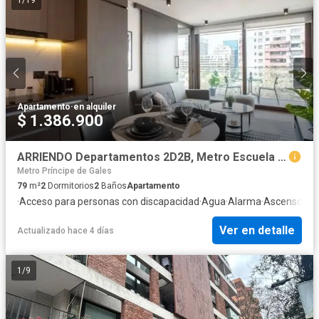
1
/
19
Apartamento
·
en alquiler
$ 1.386.900
ARRIENDO Departamentos 2D2B, Metro Escuela Militar
Metro Príncipe de Gales
79
m²
2
Dormitorios
2
Baños
Apartamento
·
Acceso para personas con discapacidad
·
Agua
·
Alarma
·
Ascensor
·
Ca
Ver en detalle
Actualizado hace 4 días
1
/
9