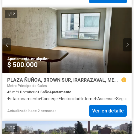
1
/
12
Apartamento
·
en alquiler
$ 500.000
PLAZA ÑUÑOA, BROWN SUR, IRARRAZAVAL, METRO 1D 1B
Metro Príncipe de Gales
45
m²
1
Dormitorio
1
Baño
Apartamento
·
Estacionamiento
·
Conserje
·
Electricidad
·
Internet
·
Ascensor
·
Segurida
Ver en detalle
Actualizado hace 2 semanas
1
/
13