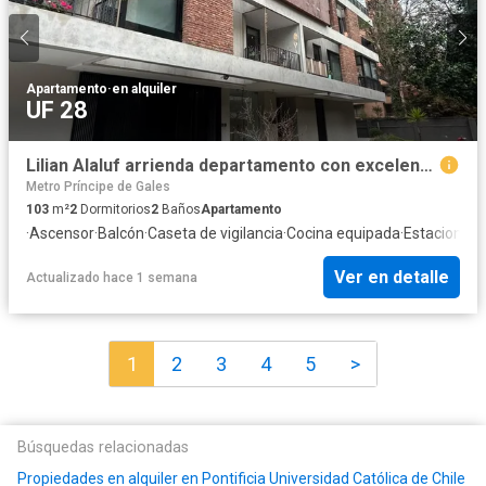
Apartamento
·
en alquiler
UF 28
Lilian Alaluf arrienda departamento con excelente ubicacion
Metro Príncipe de Gales
103
m²
2
Dormitorios
2
Baños
Apartamento
·
Ascensor
·
Balcón
·
Caseta de vigilancia
·
Cocina equipada
·
Estacionam
Ver en detalle
Actualizado hace 1 semana
1
2
3
4
5
>
Búsquedas relacionadas
Propiedades en alquiler en Pontificia Universidad Católica de Chile