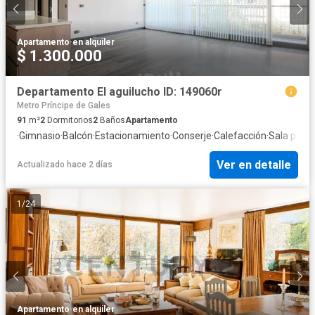
Apartamento
·
en alquiler
$ 1.300.000
Departamento El aguilucho ID: 149060r
Metro Príncipe de Gales
91
m²
2
Dormitorios
2
Baños
Apartamento
·
Gimnasio
·
Balcón
·
Estacionamiento
·
Conserje
·
Calefacción
·
Sala poliv
Ver en detalle
Actualizado hace 2 días
1
/
24
Apartamento
·
en alquiler