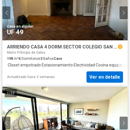
Casa
·
en alquiler
UF 49
ARRIENDO CASA 4 DORM SECTOR COLEGIO SAN IGNACIO EL BOSQUE
Metro Príncipe de Gales
198
m²
4
Dormitorios
3
Baños
Casa
·
Closet empotrado
·
Estacionamiento
·
Electricidad
·
Cocina equipada
·
C
Ver en detalle
Actualizado hace 3 semanas
1
/
23