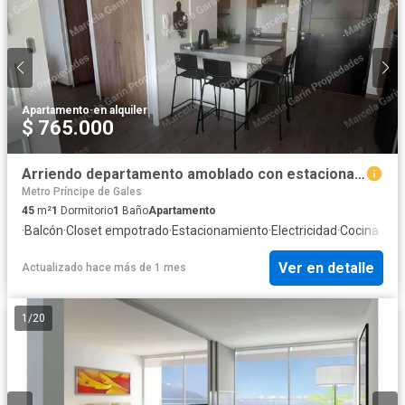
Apartamento
·
en alquiler
$ 765.000
Arriendo departamento amoblado con estacionamiento en Plaza Egaña La Reina
Metro Príncipe de Gales
45
m²
1
Dormitorio
1
Baño
Apartamento
·
Balcón
·
Closet empotrado
·
Estacionamiento
·
Electricidad
·
Cocina equ
Ver en detalle
Actualizado hace más de 1 mes
1
/
20