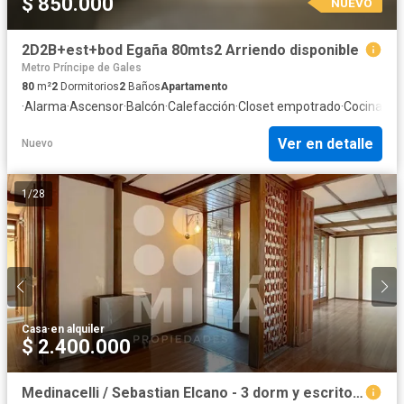
$ 850.000
NUEVO
2D2B+est+bod Egaña 80mts2 Arriendo disponible
Metro Príncipe de Gales
80
m²
2
Dormitorios
2
Baños
Apartamento
·
Alarma
·
Ascensor
·
Balcón
·
Calefacción
·
Closet empotrado
·
Cocina eq
Ver en detalle
Nuevo
1
/
28
Casa
·
en alquiler
$ 2.400.000
Medinacelli / Sebastian Elcano - 3 dorm y escritorio