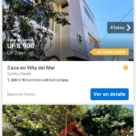
4 fotos
Casa
·
en venta
UF 8.900
ACTUALIZADO
UF 7/m²
Casa en Viña del Mar
Quinta Claude
1.200
m²
8
Dormitorios
8
Baños
Casa
Ver en detalle
Nuevo
en
Toctoc