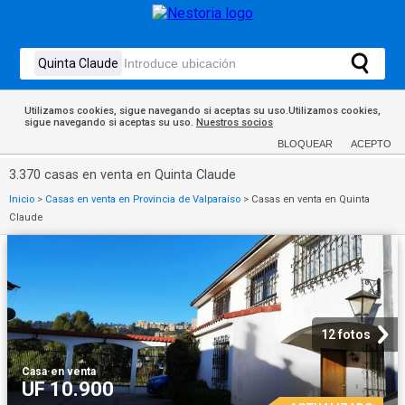
Utilizamos cookies, sigue navegando si aceptas su uso.Utilizamos cookies,
sigue navegando si aceptas su uso.
Nuestros socios
BLOQUEAR
ACEPTO
3.370 casas en venta en Quinta Claude
Inicio
>
Casas en venta en Provincia de Valparaíso
>
Casas en venta en Quinta
Claude
12 fotos
Casa
·
en venta
UF 10.900