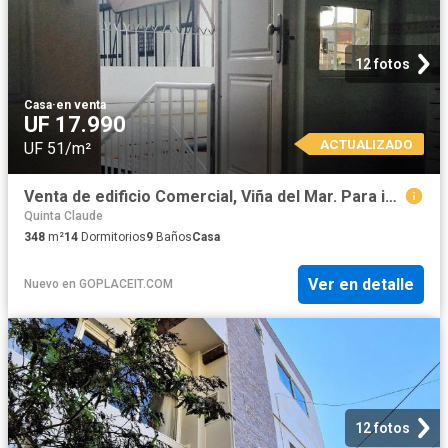
12 fotos
Casa
·
en venta
UF 17.990
ACTUALIZADO
UF 51/m²
Venta de edificio Comercial, Viña del Mar. Para inversionista, emprendedor visionario
Quinta Claude
348
m²
14
Dormitorios
9
Baños
Casa
Ver en detalle
Nuevo
en
GOPLACEIT.COM
12 fotos