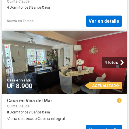
Quinta Claude
4
Dormitorios
3
Baños
Casa
Ver en detalle
Nuevo
en
Toctoc
4 fotos
Casa
·
en venta
UF 8.900
ACTUALIZADO
Casa en Viña del Mar
Quinta Claude
8
Dormitorios
7
Baños
Casa
·
Zona de secado
·
Cocina integral