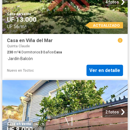
4 fotos
Casa
·
en venta
UF 13.000
ACTUALIZADO
UF 56/m²
Casa en Viña del Mar
Quinta Claude
230
m²
4
Dormitorios
3
Baños
Casa
·
Jardín
·
Balcón
Ver en detalle
Nuevo
en
Toctoc
2 fotos
Casa
·
en venta
UF 8.000