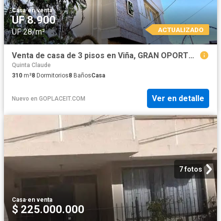
Casa
·
en venta
UF 8.900
ACTUALIZADO
UF 28/m²
Venta de casa de 3 pisos en Viña, GRAN OPORTUNIDAD, emprendedor CREATIVO. 8.900 UF
Quinta Claude
310
m²
8
Dormitorios
8
Baños
Casa
Ver en detalle
Nuevo
en
GOPLACEIT.COM
7 fotos
Casa
·
en venta
$ 225.000.000