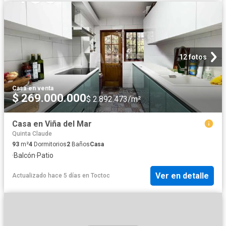
12 fotos
Casa
·
en venta
$ 269.000.000
$ 2.892.473/m²
Casa en Viña del Mar
Quinta Claude
93
m²
4
Dormitorios
2
Baños
Casa
·
Balcón
·
Patio
Ver en detalle
Actualizado hace 5 días
en
Toctoc