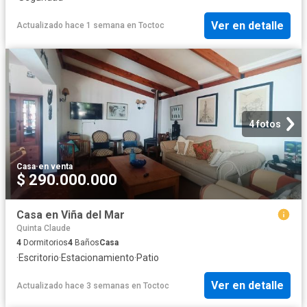
Ver en detalle
Actualizado hace 1 semana
en
Toctoc
4 fotos
Casa
·
en venta
$ 290.000.000
Casa en Viña del Mar
Quinta Claude
4
Dormitorios
4
Baños
Casa
·
Escritorio
·
Estacionamiento
·
Patio
Ver en detalle
Actualizado hace 3 semanas
en
Toctoc