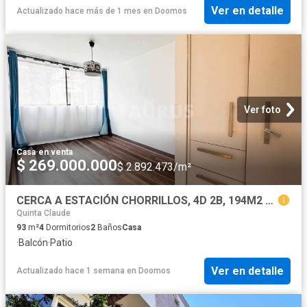
Ver en detalle
Actualizado hace más de 1 mes
en
Doomos
Ver foto
Casa
·
en venta
$ 269.000.000
$ 2.892.473/m²
CERCA A ESTACIÓN CHORRILLOS, 4D 2B, 194M2 REMODELADA
Quinta Claude
93
m²
4
Dormitorios
2
Baños
Casa
·
Balcón
·
Patio
Ver en detalle
Actualizado hace 1 semana
en
Doomos