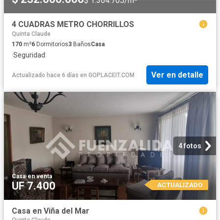
$ 1.364.705/m²
4 CUADRAS METRO CHORRILLOS
Quinta Claude
170
m²
6
Dormitorios
3
Baños
Casa
·
Seguridad
Ver en detalle
Actualizado hace 6 días
en
GOPLACEIT.COM
4 fotos
Casa
·
en venta
UF 7.400
ACTUALIZADO
Casa en Viña del Mar