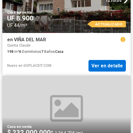
12 fotos
Casa
·
en venta
UF 8.900
ACTUALIZADO
UF 44/m²
en VIÑA DEL MAR
Quinta Claude
198
m²
6
Dormitorios
7
Baños
Casa
Ver en detalle
Nuevo
en
GOPLACEIT.COM
Casa
·
en venta
$ 232.000.000