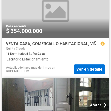
Casa
·
en venta
$ 354.000.000
VENTA CASA, COMERCIAL O HABITACIONAL, VIÑA DEL MAR
Quinta Claude
11
Dormitorios
8
Baños
Casa
·
Escritorio
·
Estacionamiento
Actualizado hace más de 1 mes
en
Ver en detalle
GOPLACEIT.COM
4 fotos