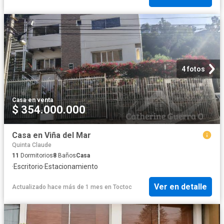
4 fotos
Casa
·
en venta
$ 354.000.000
Casa en Viña del Mar
Quinta Claude
11
Dormitorios
8
Baños
Casa
·
Escritorio
·
Estacionamiento
Ver en detalle
Actualizado hace más de 1 mes
en
Toctoc