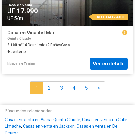
Casa
·
en venta
UF 17.990
ACTUALIZADO
UF 5/m²
Casa en Viña del Mar
Quinta Claude
3.100
m²
14
Dormitorios
9
Baños
Casa
·
Escritorio
Ver en detalle
Nuevo
en
Toctoc
1
2
3
4
5
>
Búsquedas relacionadas
Casas en venta en Viana, Quinta Claude
,
Casas en venta en Calle
Limache
,
Casas en venta en Jackson
,
Casas en venta en Del
Peumo