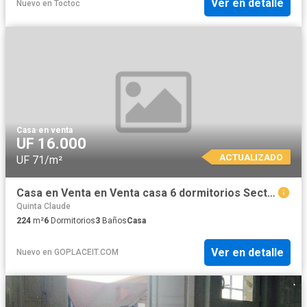
Ver en detalle
Nuevo
en
Toctoc
Casa
·
en venta
UF 16.000
ACTUALIZADO
UF 71/m²
Casa en Venta en Venta casa 6 dormitorios Sector Chorrillos Viña del Mar 3 baños
Quinta Claude
224
m²
6
Dormitorios
3
Baños
Casa
Ver en detalle
Nuevo
en
GOPLACEIT.COM