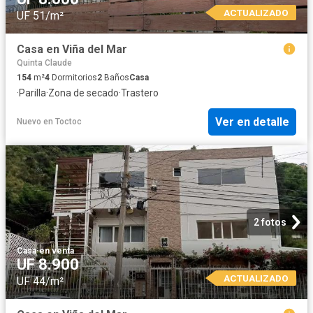
ACTUALIZADO
UF 51/m²
Casa en Viña del Mar
Quinta Claude
154
m²
4
Dormitorios
2
Baños
Casa
·
Parilla
·
Zona de secado
·
Trastero
Ver en detalle
Nuevo
en
Toctoc
2 fotos
Casa
·
en venta
UF 8.900
ACTUALIZADO
UF 44/m²