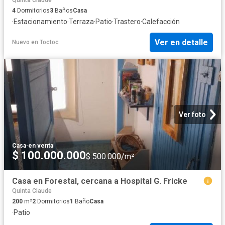
Quinta Claude
4
Dormitorios
3
Baños
Casa
·
Estacionamiento
·
Terraza
·
Patio
·
Trastero
·
Calefacción
Ver en detalle
Nuevo
en
Toctoc
Ver foto
Casa
·
en venta
$ 100.000.000
$ 500.000/m²
Casa en Forestal, cercana a Hospital G. Fricke
Quinta Claude
200
m²
2
Dormitorios
1
Baño
Casa
·
Patio