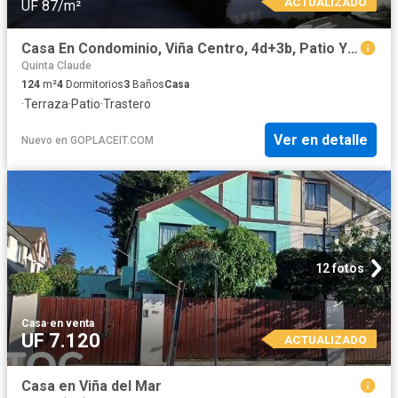
ACTUALIZADO
UF 87/m²
Casa En Condominio, Viña Centro, 4d+3b, Patio Y Terraza
Quinta Claude
124
m²
4
Dormitorios
3
Baños
Casa
·
Terraza
·
Patio
·
Trastero
Ver en detalle
Nuevo
en
GOPLACEIT.COM
12 fotos
Casa
·
en venta
UF 7.120
ACTUALIZADO
Casa en Viña del Mar