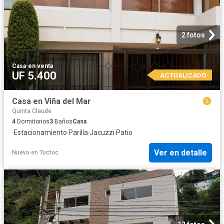
2 fotos
Casa
·
en venta
UF 5.400
ACTUALIZADO
Casa en Viña del Mar
Quinta Claude
4
Dormitorios
3
Baños
Casa
·
Estacionamiento
·
Parilla
·
Jacuzzi
·
Patio
Ver en detalle
Nuevo
en
Toctoc