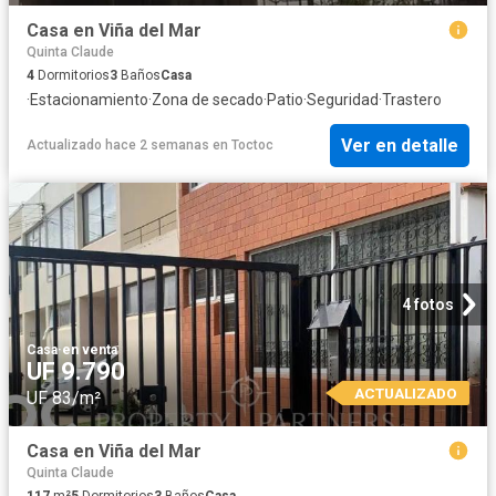
Casa en Viña del Mar
Quinta Claude
4
Dormitorios
3
Baños
Casa
·
Estacionamiento
·
Zona de secado
·
Patio
·
Seguridad
·
Trastero
Ver en detalle
Actualizado hace 2 semanas
en
Toctoc
4 fotos
Casa
·
en venta
UF 9.790
ACTUALIZADO
UF 83/m²
Casa en Viña del Mar
Quinta Claude
117
m²
5
Dormitorios
3
Baños
Casa