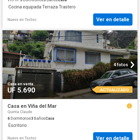
·
Cocina equipada
·
Terraza
·
Trastero
Ver en detalle
Nuevo
en
Toctoc
4 fotos
Casa
·
en venta
UF 5.690
ACTUALIZADO
Casa en Viña del Mar
Quinta Claude
6
Dormitorios
3
Baños
Casa
·
Escritorio
Ver en detalle
Nuevo
en
Toctoc