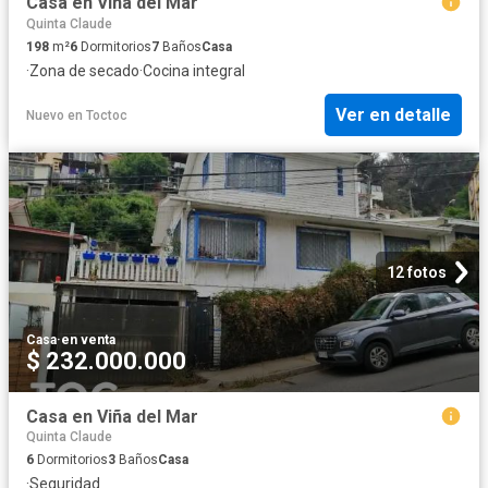
Casa en Viña del Mar
Quinta Claude
198
m²
6
Dormitorios
7
Baños
Casa
·
Zona de secado
·
Cocina integral
Ver en detalle
Nuevo
en
Toctoc
12 fotos
Casa
·
en venta
$ 232.000.000
Casa en Viña del Mar
Quinta Claude
6
Dormitorios
3
Baños
Casa
·
Seguridad