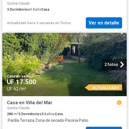
Quinta Claude
3
Dormitorios
1
Baño
Casa
Ver en detalle
Actualizado hace 3 semanas
en
Toctoc
2 fotos
Casa
·
en venta
UF 17.500
ACTUALIZADO
UF 62/m²
Casa en Viña del Mar
Quinta Claude
280
m²
3
Dormitorios
3
Baños
Casa
·
Parilla
·
Terraza
·
Zona de secado
·
Piscina
·
Patio