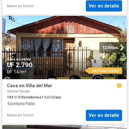
Ver en detalle
Nuevo
en
Toctoc
12 fotos
Casa
·
en venta
UF 2.790
ACTUALIZADO
UF 14/m²
Casa en Viña del Mar
Quinta Claude
193
m²
3
Dormitorios
1
Baño
Casa
·
Escritorio
·
Patio
Ver en detalle
Nuevo
en
Toctoc