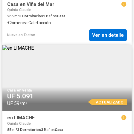
Casa en Viña del Mar
Quinta Claude
266
m²
3
Dormitorios
2
Baños
Casa
·
Chimenea
·
Calefacción
Ver en detalle
Nuevo
en
Toctoc
Casa
·
en venta
UF 5.091
ACTUALIZADO
UF 59/m²
en LIMACHE
Quinta Claude
85
m²
3
Dormitorios
3
Baños
Casa