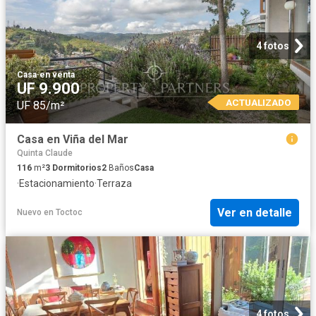
4 fotos
Casa
·
en venta
UF 9.900
ACTUALIZADO
UF 85/m²
Casa en Viña del Mar
Quinta Claude
116
m²
3
Dormitorios
2
Baños
Casa
·
Estacionamiento
·
Terraza
Ver en detalle
Nuevo
en
Toctoc
4 fotos