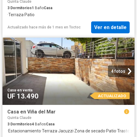
Quinta Claude
3
Dormitorios
1
Baño
Casa
·
Terraza
·
Patio
Ver en detalle
Actualizado hace más de 1 mes
en
Toctoc
4 fotos
Casa
·
en venta
UF 13.490
ACTUALIZADO
Casa en Viña del Mar
Quinta Claude
3
Dormitorios
4
Baños
Casa
·
Estacionamiento
·
Terraza
·
Jacuzzi
·
Zona de secado
·
Patio
·
Trastero