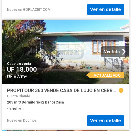
Ver en detalle
Nuevo
en
GOPLACEIT.COM
Ver foto
Casa
·
en venta
UF 18.000
ACTUALIZADO
UF 87/m²
PROPITOUR 360 VENDE CASA DE LUJO EN CERRO CASTILLO, VIÑA
Quinta Claude
205
m²
3
Dormitorios
2
Baños
Casa
·
Trastero
Ver en detalle
Nuevo
en
Doomos