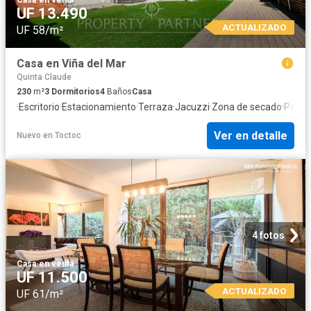
Casa
·
en venta
UF 13.490
ACTUALIZADO
UF 58/m²
Casa en Viña del Mar
Quinta Claude
230
m²
3
Dormitorios
4
Baños
Casa
·
Escritorio
·
Estacionamiento
·
Terraza
·
Jacuzzi
·
Zona de secado
·
Patio
·
Ver en detalle
Nuevo
en
Toctoc
4 fotos
Casa
·
en venta
UF 11.500
ACTUALIZADO
UF 61/m²