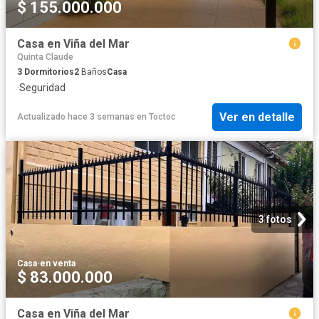
$ 155.000.000
Casa en Viña del Mar
Quinta Claude
3
Dormitorios
2
Baños
Casa
·
Seguridad
Ver en detalle
Actualizado hace 3 semanas
en
Toctoc
3 fotos
Casa
·
en venta
$ 83.000.000
Casa en Viña del Mar