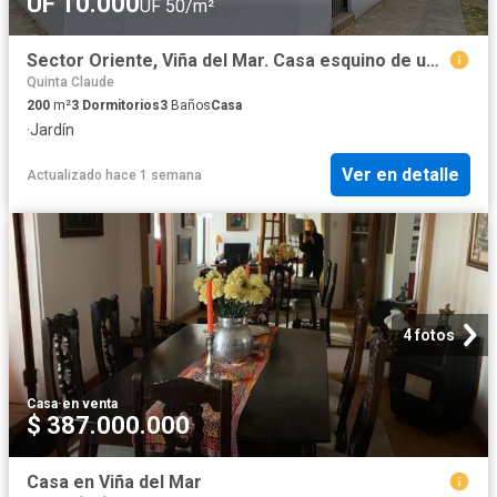
UF 10.000
UF 50/m²
Sector Oriente, Viña del Mar. Casa esquino de uso comercial.
Quinta Claude
200
m²
3
Dormitorios
3
Baños
Casa
·
Jardín
Ver en detalle
Actualizado hace 1 semana
4 fotos
Casa
·
en venta
$ 387.000.000
Casa en Viña del Mar