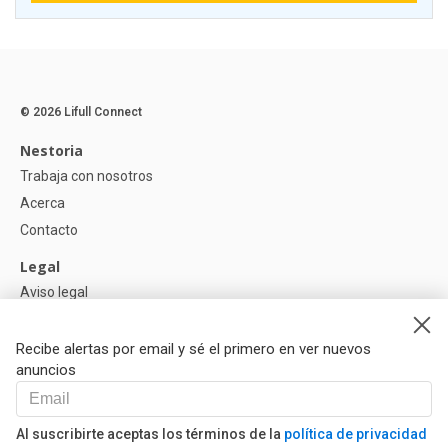
© 2026 Lifull Connect
Nestoria
Trabaja con nosotros
Acerca
Contacto
Legal
Aviso legal
Política de Privacidad
Política de Cookies
Recibe alertas por email y sé el primero en ver nuevos
anuncios
Ayuda
Preguntas
Al suscribirte aceptas los términos de la
política de privacidad
Nuestros Partners