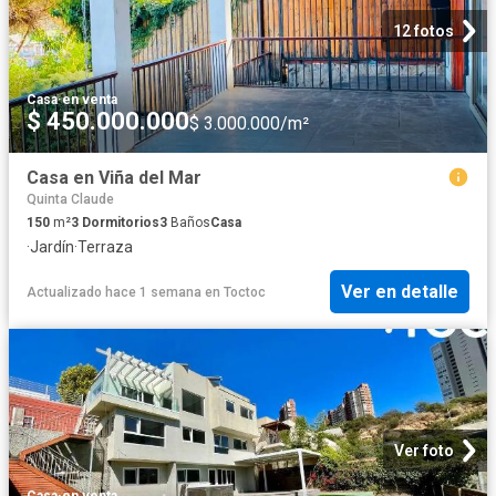
12 fotos
Casa
·
en venta
$ 450.000.000
$ 3.000.000/m²
Casa en Viña del Mar
Quinta Claude
150
m²
3
Dormitorios
3
Baños
Casa
·
Jardín
·
Terraza
Ver en detalle
Actualizado hace 1 semana
en
Toctoc
Ver foto