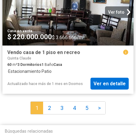
Ver foto
Casa
·
en venta
$ 220.000.000
$ 3.666.666/m²
Vendo casa de 1 piso en recreo
Quinta Claude
60
m²
3
Dormitorios
1
Baño
Casa
·
Estacionamiento
·
Patio
Ver en detalle
Actualizado hace más de 1 mes
en
Doomos
1
2
3
4
5
>
Búsquedas relacionadas