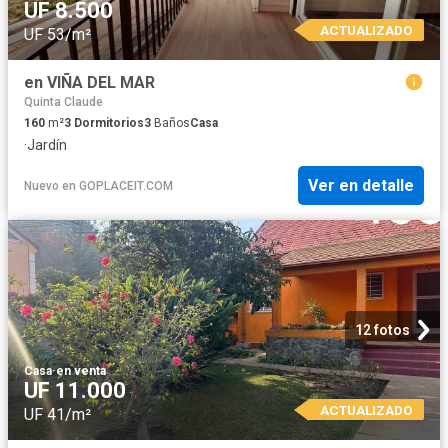
UF 8.500
ACTUALIZADO
UF 53/m²
en VIÑA DEL MAR
Quinta Claude
160
m²
3
Dormitorios
3
Baños
Casa
·
Jardín
Ver en detalle
Nuevo
en
GOPLACEIT.COM
12 fotos
Casa
·
en venta
UF 11.000
ACTUALIZADO
UF 41/m²