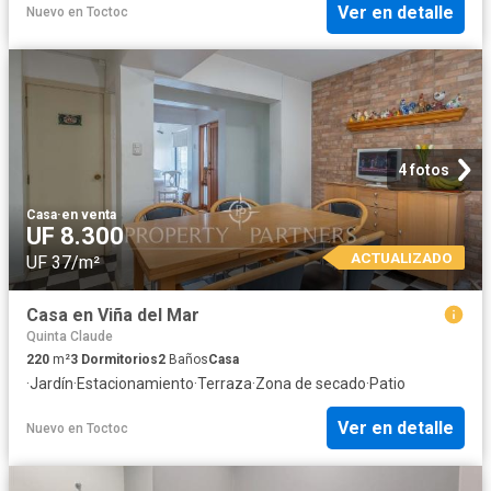
Ver en detalle
Nuevo
en
Toctoc
4 fotos
Casa
·
en venta
UF 8.300
ACTUALIZADO
UF 37/m²
Casa en Viña del Mar
Quinta Claude
220
m²
3
Dormitorios
2
Baños
Casa
·
Jardín
·
Estacionamiento
·
Terraza
·
Zona de secado
·
Patio
Ver en detalle
Nuevo
en
Toctoc