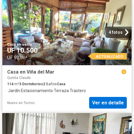
4 fotos
Casa
·
en venta
UF 10.500
ACTUALIZADO
UF 92/m²
Casa en Viña del Mar
Quinta Claude
114
m²
3
Dormitorios
2
Baños
Casa
·
Jardín
·
Estacionamiento
·
Terraza
·
Trastero
Ver en detalle
Nuevo
en
Toctoc