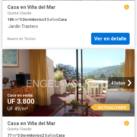
Casa en Viña del Mar
Quinta Claude
186
m²
3
Dormitorios
3
Baños
Casa
·
Jardín
·
Trastero
Ver en detalle
Nuevo
en
Toctoc
4 fotos
Casa
·
en venta
UF 3.800
ACTUALIZADO
UF 49/m²
Casa en Viña del Mar
Quinta Claude
77
m²
3
Dormitorios
2
Baños
Casa