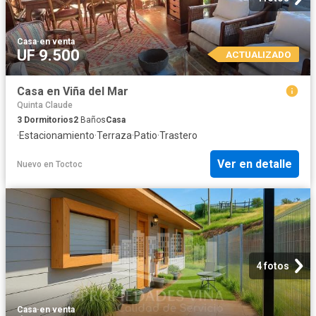
Casa
·
en venta
UF 9.500
ACTUALIZADO
Casa en Viña del Mar
Quinta Claude
3
Dormitorios
2
Baños
Casa
·
Estacionamiento
·
Terraza
·
Patio
·
Trastero
Ver en detalle
Nuevo
en
Toctoc
4 fotos
Casa
·
en venta