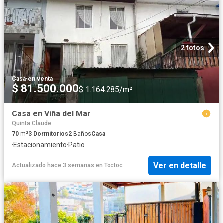
2 fotos
Casa
·
en venta
$ 81.500.000
$ 1.164.285/m²
Casa en Viña del Mar
Quinta Claude
70
m²
3
Dormitorios
2
Baños
Casa
·
Estacionamiento
·
Patio
Ver en detalle
Actualizado hace 3 semanas
en
Toctoc