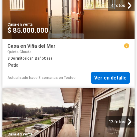
4 fotos
Casa
·
en venta
$ 85.000.000
Casa en Viña del Mar
Quinta Claude
3
Dormitorios
1
Baño
Casa
·
Patio
Ver en detalle
Actualizado hace 3 semanas
en
Toctoc
12 fotos
Casa
·
en venta