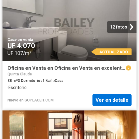
12 fotos
Casa
·
en venta
UF 4.070
ACTUALIZADO
UF 107/m²
Oficina en Venta en Oficina en Venta en excelente ubicación de Bosques de Montemar
Quinta Claude
38
m²
3
Dormitorios
1
Baño
Casa
·
Escritorio
Ver en detalle
Nuevo
en
GOPLACEIT.COM