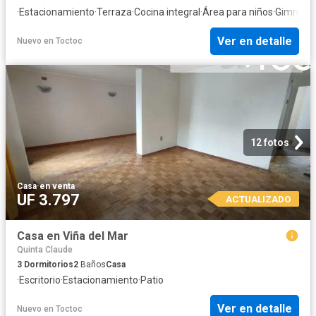
·
Estacionamiento
·
Terraza
·
Cocina integral
·
Área para niños
·
Gimnasi
Ver en detalle
Nuevo
en
Toctoc
12 fotos
Casa
·
en venta
UF 3.797
ACTUALIZADO
Casa en Viña del Mar
Quinta Claude
3
Dormitorios
2
Baños
Casa
·
Escritorio
·
Estacionamiento
·
Patio
Ver en detalle
Nuevo
en
Toctoc