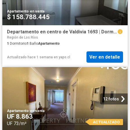
Apartamento
·
en venta
$ 158.788.445
Departamento en centro de Valdivia 1693 | Dormitorios por 4100.00 en Valdivia
Región de Los Ríos
1
Dormitorio
1
Baño
Apartamento
Ver en detalle
Actualizado hace 1 semana
en
yapo.cl
12 fotos
Apartamento
·
en venta
UF 8.863
ACTUALIZADO
UF 73/m²