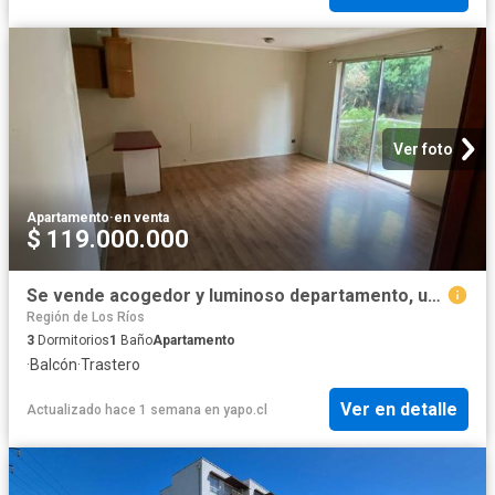
Ver foto
Apartamento
·
en venta
$ 119.000.000
Se vende acogedor y luminoso departamento, ubicado en calle General Lagos. 3 Dormitorios por 119000. 00 en Valdivia
Región de Los Ríos
3
Dormitorios
1
Baño
Apartamento
·
Balcón
·
Trastero
Ver en detalle
Actualizado hace 1 semana
en
yapo.cl