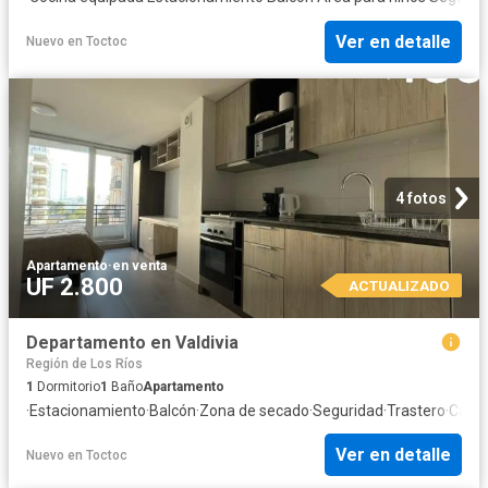
Ver en detalle
Nuevo
en
Toctoc
4 fotos
Apartamento
·
en venta
UF 2.800
ACTUALIZADO
Departamento en Valdivia
Región de Los Ríos
1
Dormitorio
1
Baño
Apartamento
·
Estacionamiento
·
Balcón
·
Zona de secado
·
Seguridad
·
Trastero
·
Calef
Ver en detalle
Nuevo
en
Toctoc