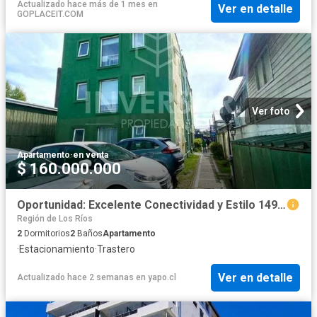
Actualizado hace más de 1 mes
en
Ver en detalle
GOPLACEIT.COM
Ver foto
Apartamento
·
en venta
$ 160.000.000
Oportunidad: Excelente Conectividad y Estilo 1491 | Dormitorios por 160000. 00 en Valdivia
Región de Los Ríos
2
Dormitorios
2
Baños
Apartamento
·
Estacionamiento
·
Trastero
Ver en detalle
Actualizado hace 2 semanas
en
yapo.cl