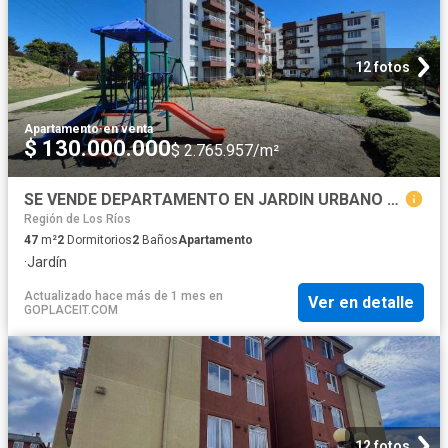
12 fotos
Apartamento
·
en venta
$ 130.000.000
$ 2.765.957/m²
SE VENDE DEPARTAMENTO EN JARDIN URBANO EN VALDIVIA
Región de Los Ríos
47
m²
2
Dormitorios
2
Baños
Apartamento
·
Jardín
Actualizado hace más de 1 mes
en
Ver en detalle
GOPLACEIT.COM
12 fotos