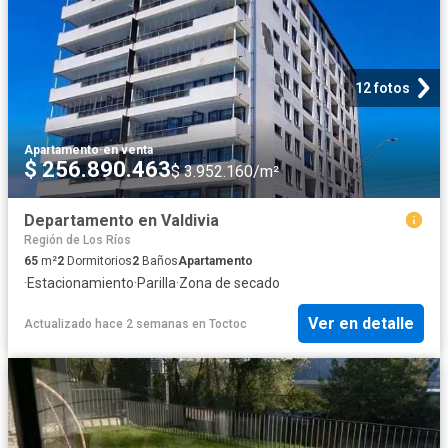
12 fotos
Apartamento
·
en venta
$ 256.890.463
$ 3.952.160/m²
Departamento en Valdivia
Región de Los Ríos
65
m²
2
Dormitorios
2
Baños
Apartamento
·
Estacionamiento
·
Parilla
·
Zona de secado
Ver en detalle
Actualizado hace 2 semanas
en
Toctoc