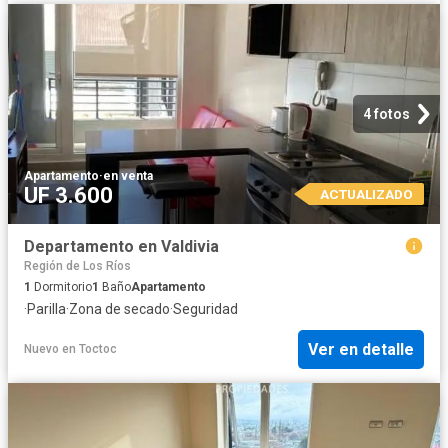
4 fotos
Apartamento
·
en venta
UF 3.600
ACTUALIZADO
Departamento en Valdivia
Región de Los Ríos
1
Dormitorio
1
Baño
Apartamento
·
Parilla
·
Zona de secado
·
Seguridad
Ver en detalle
Nuevo
en
Toctoc