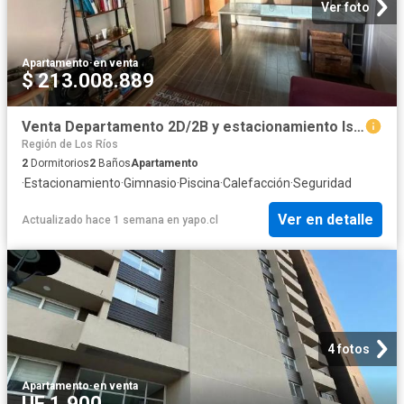
Ver foto
Apartamento
·
en venta
$ 213.008.889
Venta Departamento 2D/2B y estacionamiento IslaTeja Valdivia | 2 Dormitorios por 5500.00 en Valdivia
Región de Los Ríos
2
Dormitorios
2
Baños
Apartamento
·
Estacionamiento
·
Gimnasio
·
Piscina
·
Calefacción
·
Seguridad
Ver en detalle
Actualizado hace 1 semana
en
yapo.cl
4 fotos
Apartamento
·
en venta
UF 1.900