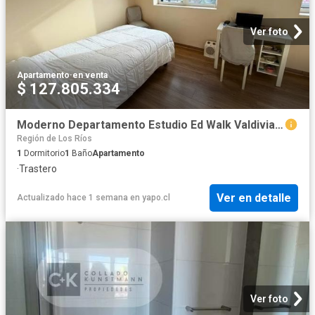
Ver foto
Apartamento
·
en venta
$ 127.805.334
Moderno Departamento Estudio Ed Walk Valdivia Estac y Bodega | 1 Dormitorios por 3300.00 en Valdivia
Región de Los Ríos
1
Dormitorio
1
Baño
Apartamento
·
Trastero
Ver en detalle
Actualizado hace 1 semana
en
yapo.cl
Ver foto