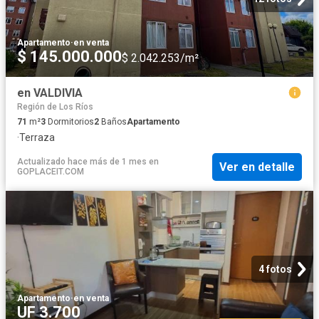
Apartamento
·
en venta
$ 145.000.000
$ 2.042.253/m²
en VALDIVIA
Región de Los Ríos
71
m²
3
Dormitorios
2
Baños
Apartamento
·
Terraza
Actualizado hace más de 1 mes
en
Ver en detalle
GOPLACEIT.COM
4 fotos
Apartamento
·
en venta
UF 3.700