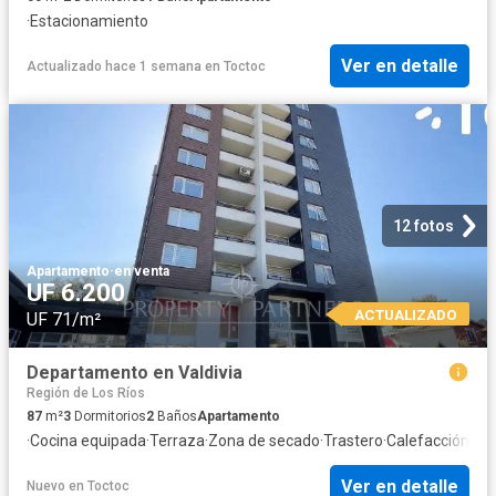
·
Estacionamiento
Ver en detalle
Actualizado hace 1 semana
en
Toctoc
12 fotos
Apartamento
·
en venta
UF 6.200
ACTUALIZADO
UF 71/m²
Departamento en Valdivia
Región de Los Ríos
87
m²
3
Dormitorios
2
Baños
Apartamento
·
Cocina equipada
·
Terraza
·
Zona de secado
·
Trastero
·
Calefacción
Ver en detalle
Nuevo
en
Toctoc