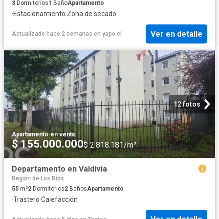
3
Dormitorios
1
Baño
Apartamento
·
Estacionamiento
·
Zona de secado
Ver en detalle
Actualizado hace 2 semanas
en
yapo.cl
12 fotos
Apartamento
·
en venta
$ 155.000.000
$ 2.818.181/m²
Departamento en Valdivia
Región de Los Ríos
55
m²
2
Dormitorios
2
Baños
Apartamento
·
Trastero
·
Calefacción