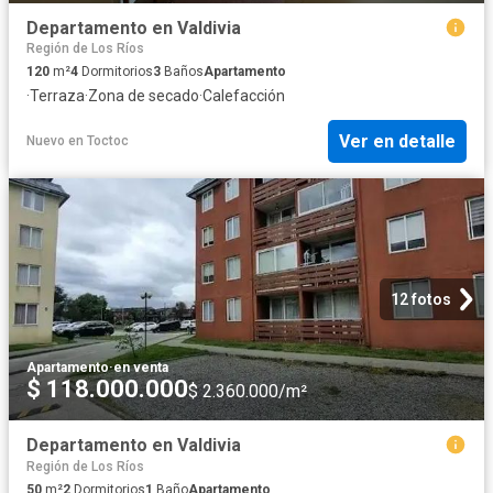
Departamento en Valdivia
Región de Los Ríos
120
m²
4
Dormitorios
3
Baños
Apartamento
·
Terraza
·
Zona de secado
·
Calefacción
Ver en detalle
Nuevo
en
Toctoc
12 fotos
Apartamento
·
en venta
$ 118.000.000
$ 2.360.000/m²
Departamento en Valdivia
Región de Los Ríos
50
m²
2
Dormitorios
1
Baño
Apartamento