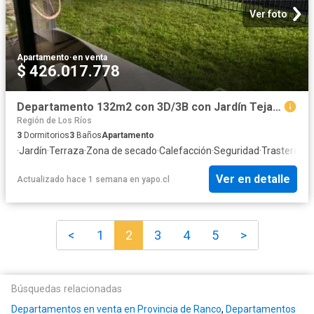
Ver foto
Apartamento
·
en venta
$ 426.017.778
Departamento 132m2 con 3D/3B con Jardín Teja Sur | 3 Dormitorios por 11000.00 en Valdivia
Región de Los Ríos
3
Dormitorios
3
Baños
Apartamento
·
Jardín
·
Terraza
·
Zona de secado
·
Calefacción
·
Seguridad
·
Trastero
Ver en detalle
Actualizado hace 1 semana
en
yapo.cl
<
1
2
3
4
5
>
Búsquedas relacionadas
Departamentos en venta en Provincia de Ranco
,
Departamentos