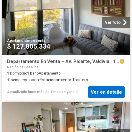
Ver foto
Apartamento
·
en venta
$ 127.805.334
Departamento En Venta – Av. Picarte, Valdivia | 1 Dormitorios por 3300.00 en Valdivia
Región de Los Ríos
1
Dormitorio
1
Baño
Apartamento
·
Cocina equipada
·
Estacionamiento
·
Trastero
Ver en detalle
Actualizado hace más de 1 mes
en
yapo.cl