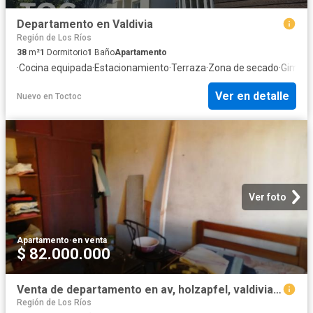
Departamento en Valdivia
Región de Los Ríos
38
m²
1
Dormitorio
1
Baño
Apartamento
·
Cocina equipada
·
Estacionamiento
·
Terraza
·
Zona de secado
·
Gimnas
Ver en detalle
Nuevo
en
Toctoc
Ver foto
Apartamento
·
en venta
$ 82.000.000
Venta de departamento en av, holzapfel, valdivia | 3 dormitorios por 82000. 00 en Valdivia
Región de Los Ríos