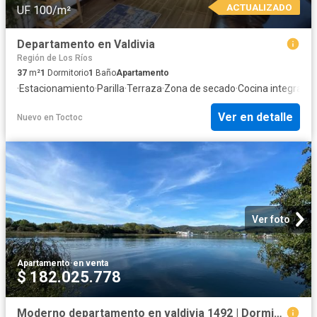
ACTUALIZADO
UF 100/m²
Departamento en Valdivia
Región de Los Ríos
37
m²
1
Dormitorio
1
Baño
Apartamento
·
Estacionamiento
·
Parilla
·
Terraza
·
Zona de secado
·
Cocina integral
·
Ár
Ver en detalle
Nuevo
en
Toctoc
Ver foto
Apartamento
·
en venta
$ 182.025.778
Moderno departamento en valdivia 1492 | Dormitorios por 4700.00 en Valdivia