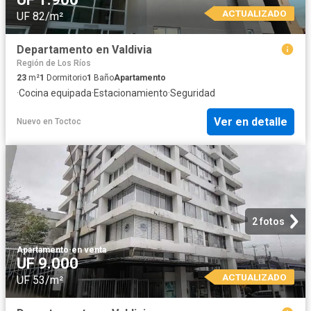
ACTUALIZADO
UF 82/m²
Departamento en Valdivia
Región de Los Ríos
23
m²
1
Dormitorio
1
Baño
Apartamento
·
Cocina equipada
·
Estacionamiento
·
Seguridad
Ver en detalle
Nuevo
en
Toctoc
2 fotos
Apartamento
·
en venta
UF 9.000
ACTUALIZADO
UF 53/m²