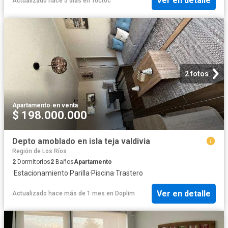
Ver en detalle
Actualizado hace 5 días
en
Toctoc
2 fotos
Apartamento
·
en venta
$ 198.000.000
Depto amoblado en isla teja valdivia
Región de Los Ríos
2
Dormitorios
2
Baños
Apartamento
·
Estacionamiento
·
Parilla
·
Piscina
·
Trastero
Ver en detalle
Actualizado hace más de 1 mes
en
Doplim