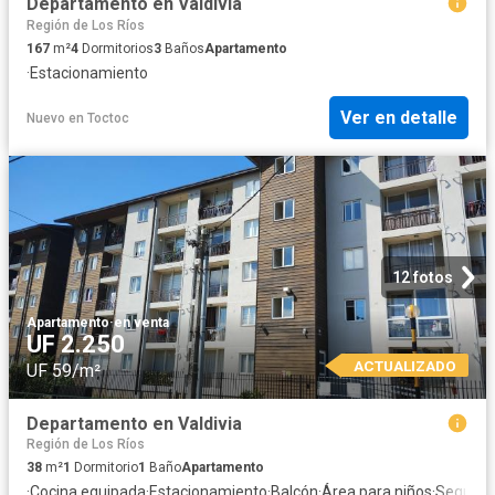
Departamento en Valdivia
Región de Los Ríos
167
m²
4
Dormitorios
3
Baños
Apartamento
·
Estacionamiento
Ver en detalle
Nuevo
en
Toctoc
12 fotos
Apartamento
·
en venta
UF 2.250
ACTUALIZADO
UF 59/m²
Departamento en Valdivia
Región de Los Ríos
38
m²
1
Dormitorio
1
Baño
Apartamento
·
Cocina equipada
·
Estacionamiento
·
Balcón
·
Área para niños
·
Segurid