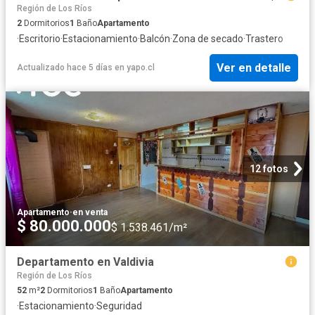
Región de Los Ríos
2
Dormitorios
1
Baño
Apartamento
·
Escritorio
·
Estacionamiento
·
Balcón
·
Zona de secado
·
Trastero
Ver en detalle
Actualizado hace 5 días
en
yapo.cl
12 fotos
Apartamento
·
en venta
$ 80.000.000
$ 1.538.461/m²
Departamento en Valdivia
Región de Los Ríos
52
m²
2
Dormitorios
1
Baño
Apartamento
·
Estacionamiento
·
Seguridad