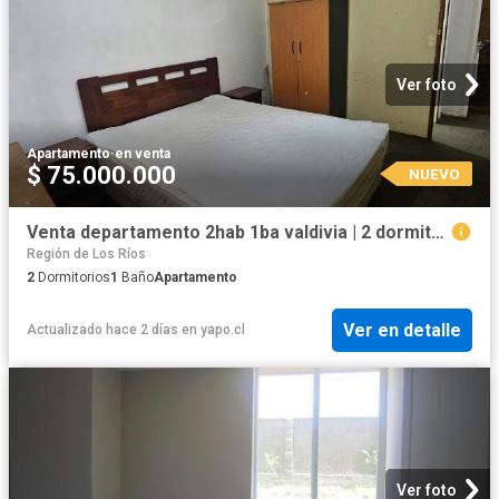
Ver foto
Apartamento
·
en venta
$ 75.000.000
NUEVO
Venta departamento 2hab 1ba valdivia | 2 dormitorios por 75000. 00 en Valdivia
Región de Los Ríos
2
Dormitorios
1
Baño
Apartamento
Ver en detalle
Actualizado hace 2 días
en
yapo.cl
Ver foto