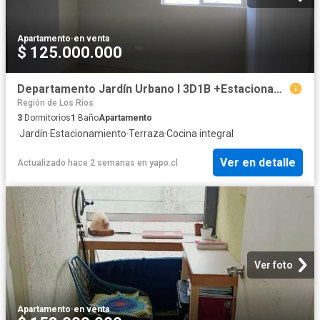
Apartamento
·
en venta
$ 125.000.000
Departamento Jardín Urbano I 3D1B +Estacionamiento | 3 Dormitorios por 125000. 00 en Valdivia
Región de Los Ríos
3
Dormitorios
1
Baño
Apartamento
·
Jardín
·
Estacionamiento
·
Terraza
·
Cocina integral
Ver en detalle
Actualizado hace 2 semanas
en
yapo.cl
Ver foto
Apartamento
·
en venta