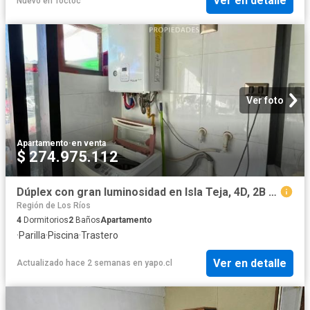
Ver en detalle
Nuevo
en
Toctoc
Ver foto
Apartamento
·
en venta
$ 274.975.112
Dúplex con gran luminosidad en Isla Teja, 4D, 2B y bodega | 4 Dormitorios por 7100.00 en Valdivia
Región de Los Ríos
4
Dormitorios
2
Baños
Apartamento
·
Parilla
·
Piscina
·
Trastero
Ver en detalle
Actualizado hace 2 semanas
en
yapo.cl