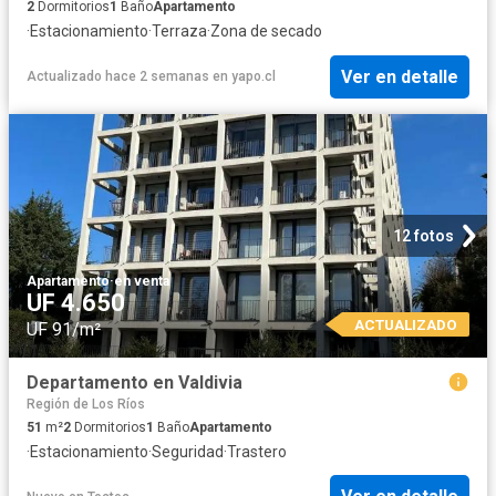
2
Dormitorios
1
Baño
Apartamento
·
Estacionamiento
·
Terraza
·
Zona de secado
Ver en detalle
Actualizado hace 2 semanas
en
yapo.cl
12 fotos
Apartamento
·
en venta
UF 4.650
ACTUALIZADO
UF 91/m²
Departamento en Valdivia
Región de Los Ríos
51
m²
2
Dormitorios
1
Baño
Apartamento
·
Estacionamiento
·
Seguridad
·
Trastero