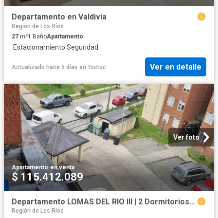
Departamento en Valdivia
Región de Los Ríos
27
m²
1
Baño
Apartamento
·
Estacionamiento
·
Seguridad
Ver en detalle
Actualizado hace 5 días
en
Toctoc
Ver foto
Apartamento
·
en venta
$ 115.412.089
Departamento LOMAS DEL RIO III | 2 Dormitorios por 2980.00 en Valdivia
Región de Los Ríos