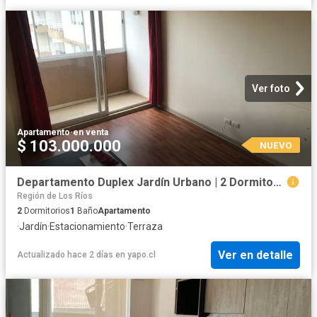
Ver foto
Apartamento
·
en venta
$ 103.000.000
NUEVO
Departamento Duplex Jardín Urbano | 2 Dormitorios por 103000. 00 en Valdivia
Región de Los Ríos
2
Dormitorios
1
Baño
Apartamento
·
Jardín
·
Estacionamiento
·
Terraza
Ver en detalle
Actualizado hace 2 días
en
yapo.cl