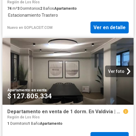
Región de Los Ríos
74
m²
3
Dormitorios
2
Baños
Apartamento
·
Estacionamiento
·
Trastero
Ver en detalle
Nuevo
en
GOPLACEIT.COM
Ver foto
Apartamento
·
en venta
$ 127.805.334
Departamento en venta de 1 dorm. En Valdivia | 1 Dormitorios por 3300.00 en Valdivia
Región de Los Ríos
1
Dormitorio
1
Baño
Apartamento