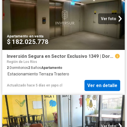
Ver foto
Apartamento
·
en venta
$ 182.025.778
Inversión Segura en Sector Exclusivo 1349 | Dormitorios por 4700.00 en Valdivia
Región de Los Ríos
2
Dormitorios
2
Baños
Apartamento
·
Estacionamiento
·
Terraza
·
Trastero
Ver en detalle
Actualizado hace 5 días
en
yapo.cl
Ver foto