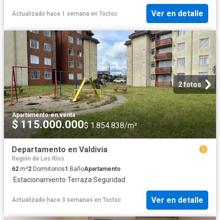
Ver en detalle
Actualizado hace 1 semana
en
Toctoc
2 fotos
Apartamento
·
en venta
$ 115.000.000
$ 1.854.838/m²
Departamento en Valdivia
Región de Los Ríos
62
m²
2
Dormitorios
1
Baño
Apartamento
·
Estacionamiento
·
Terraza
·
Seguridad
Ver en detalle
Actualizado hace 3 semanas
en
Toctoc