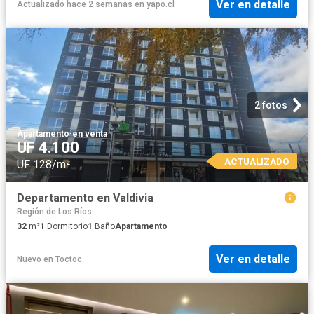
Ver en detalle
Actualizado hace 2 semanas
en
yapo.cl
2 fotos
Apartamento
·
en venta
UF 4.100
ACTUALIZADO
UF 128/m²
Departamento en Valdivia
Región de Los Ríos
32
m²
1
Dormitorio
1
Baño
Apartamento
Ver en detalle
Nuevo
en
Toctoc