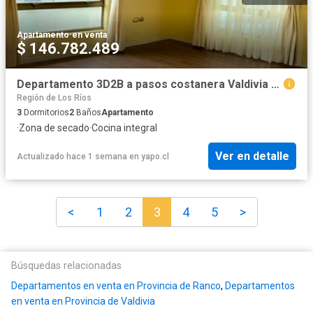
Apartamento
·
en venta
$ 146.782.489
Departamento 3D2B a pasos costanera Valdivia 1083 | Dormitorios por 3790.00 en Valdivia
Región de Los Ríos
3
Dormitorios
2
Baños
Apartamento
·
Zona de secado
·
Cocina integral
Ver en detalle
Actualizado hace 1 semana
en
yapo.cl
<
1
2
3
4
5
>
Búsquedas relacionadas
Departamentos en venta en Provincia de Ranco
,
Departamentos
en venta en Provincia de Valdivia