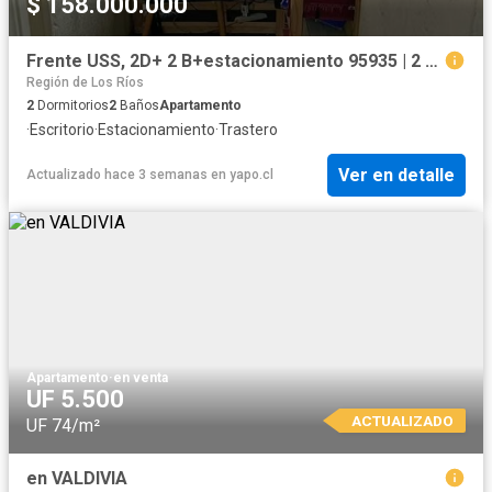
$ 158.000.000
Frente USS, 2D+ 2 B+estacionamiento 95935 | 2 Dormitorios por 158000. 00 en Valdivia
Región de Los Ríos
2
Dormitorios
2
Baños
Apartamento
·
Escritorio
·
Estacionamiento
·
Trastero
Ver en detalle
Actualizado hace 3 semanas
en
yapo.cl
Apartamento
·
en venta
UF 5.500
ACTUALIZADO
UF 74/m²
en VALDIVIA