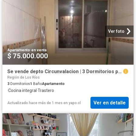
Ver foto
Apartamento
·
en venta
$ 75.000.000
Se vende depto Circunvalacion | 3 Dormitorios por 75000. 00 en Valdivia
Región de Los Ríos
3
Dormitorios
1
Baño
Apartamento
·
Cocina integral
·
Trastero
Ver en detalle
Actualizado hace más de 1 mes
en
yapo.cl