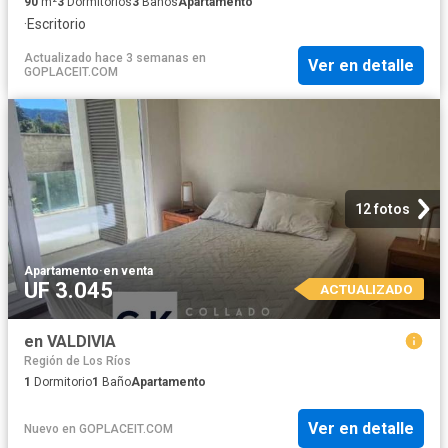
90
m²
3
Dormitorios
3
Baños
Apartamento
·
Escritorio
Actualizado hace 3 semanas
en
Ver en detalle
GOPLACEIT.COM
12 fotos
Apartamento
·
en venta
UF 3.045
ACTUALIZADO
en VALDIVIA
Región de Los Ríos
1
Dormitorio
1
Baño
Apartamento
Ver en detalle
Nuevo
en
GOPLACEIT.COM