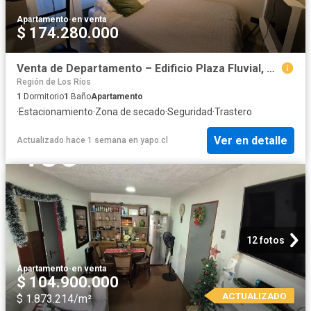
Apartamento
·
en venta
$ 174.280.000
Venta de Departamento – Edificio Plaza Fluvial, Valdivia | 1 Dormitorios por 4500.00 en Valdivia
Región de Los Ríos
1
Dormitorio
1
Baño
Apartamento
·
Estacionamiento
·
Zona de secado
·
Seguridad
·
Trastero
Ver en detalle
Actualizado hace 1 semana
en
yapo.cl
12 fotos
Apartamento
·
en venta
$ 104.900.000
ACTUALIZADO
$ 1.873.214/m²