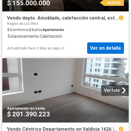
$ 155.000.000
NUEVO
Vendo depto. Amoblado, calefacción central, estac | 3 Dormitorios por 155000. 00 en Valdivia
Región de Los Ríos
3
Dormitorios
2
Baños
Apartamento
·
Estacionamiento
·
Calefacción
Ver en detalle
Actualizado hace 2 días
en
yapo.cl
Ver foto
Apartamento
·
en venta
$ 201.390.223
Vendo Céntrico Departamento en Valdivia 1626 | Dormitorios por 5200.00 en Valdivia