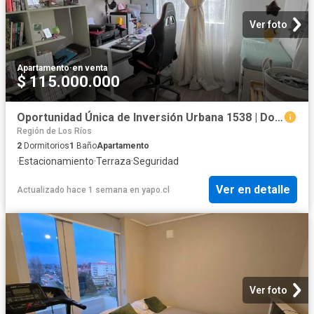
Ver foto
Apartamento
·
en venta
$ 115.000.000
Oportunidad Única de Inversión Urbana 1538 | Dormitorios por 115000. 00 en Valdivia
Región de Los Ríos
2
Dormitorios
1
Baño
Apartamento
·
Estacionamiento
·
Terraza
·
Seguridad
Ver en detalle
Actualizado hace 1 semana
en
yapo.cl
Ver foto