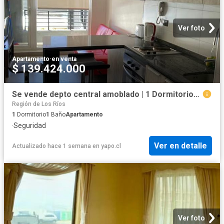
Ver foto
Apartamento
·
en venta
$ 139.424.000
Se vende depto central amoblado | 1 Dormitorios por 3600.00 en Valdivia
Región de Los Ríos
1
Dormitorio
1
Baño
Apartamento
·
Seguridad
Ver en detalle
Actualizado hace 1 semana
en
yapo.cl
Ver foto