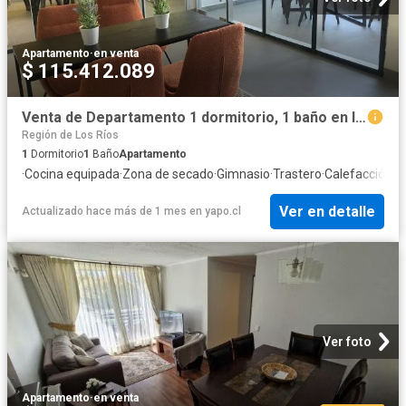
Apartamento
·
en venta
$ 115.412.089
Venta de Departamento 1 dormitorio, 1 baño en Isla Teja | 1 Dormitorios por 2980.00 en Valdivia
Región de Los Ríos
1
Dormitorio
1
Baño
Apartamento
·
Cocina equipada
·
Zona de secado
·
Gimnasio
·
Trastero
·
Calefacción
Ver en detalle
Actualizado hace más de 1 mes
en
yapo.cl
Ver foto
Apartamento
·
en venta