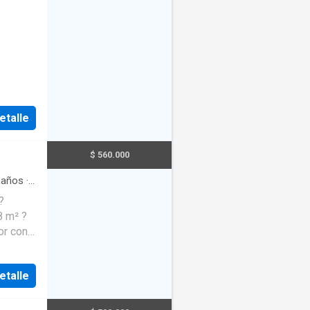
etalle
$ 560.000
años
·
za
·
?
8 m² ?
or con
? Cocina
etalle
quincho
n