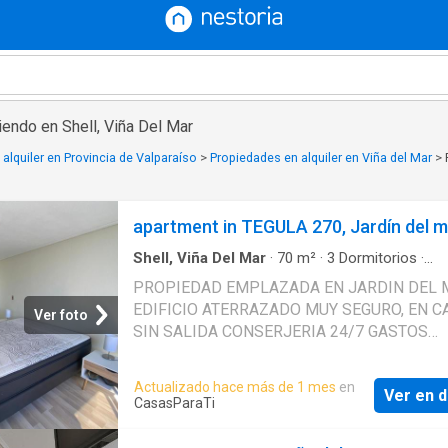
iendo en Shell, Viña Del Mar
alquiler en Provincia de Valparaíso
>
Propiedades en alquiler en Viña del Mar
>
apartment in TEGULA 270, Jardín del m
Shell, Viña Del Mar
·
70
m²
·
3
Dormitorios
·
Apartamento
·
Cocina equipada
·
Estacionamie
PROPIEDAD EMPLAZADA EN JARDIN DEL 
Parilla
·
Terraza
·
Zona de secado
·
Piscina
·
Seg
EDIFICIO ATERRAZADO MUY SEGURO, EN C
Trastero
Ver foto
SIN SALIDA CONSERJERIA 24/7 GASTOS
COMUNES $ CERCO ELECTRICO QUEDA CO
JUEGO DE TERRAZA CORTINAS LUMINARIA
Actualizado hace más de 1 mes
en
Ver en d
DEPARTAMENTO OFRECE: – HALL ACCESO, 
CasasParaTi
COMEDOR – SALIDA A TERRAZA AMPLIA –
COCINA CON CONCEPTO SEMI CERRADO –