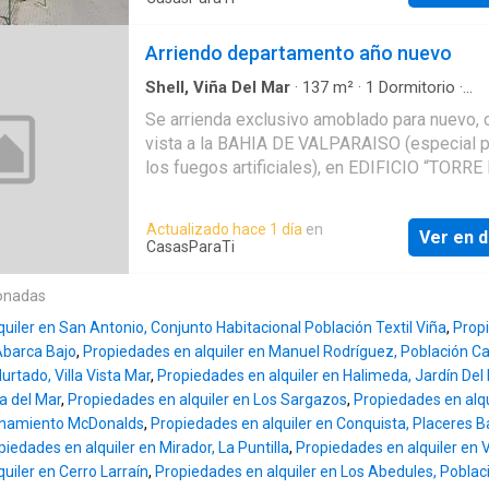
gastos comunes
Arriendo departamento año nuevo
Shell, Viña Del Mar
·
137
m²
·
1
Dormitorio
·
Apartamento
·
Terraza
·
Cocina integral
Se arrienda exclusivo amoblado para nuevo, 
vista a la BAHIA DE VALPARAISO (especial p
los fuegos artificiales), en EDIFICIO “TORR
2”, con una superficie de 66 metros, distribu
dormitorios, 2 baños, cocina americana, come
Actualizado hace 1 día
en
Ver en d
living y terraza, además con acceso a la terra
CasasParaTi
piso 27 para cinco personas, el cual tiene una
panorámica en 360° de, espectacular para es
onadas
nuevo
uiler en San Antonio, Conjunto Habitacional Población Textil Viña
,
Propi
Abarca Bajo
,
Propiedades en alquiler en Manuel Rodríguez, Población C
urtado, Villa Vista Mar
,
Propiedades en alquiler en Halimeda, Jardín Del
ña del Mar
,
Propiedades en alquiler en Los Sargazos
,
Propiedades en alqu
ionamiento McDonalds
,
Propiedades en alquiler en Conquista, Placeres B
piedades en alquiler en Mirador, La Puntilla
,
Propiedades en alquiler en V
uiler en Cerro Larraín
,
Propiedades en alquiler en Los Abedules, Població