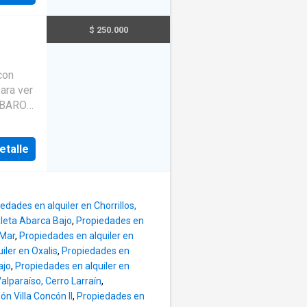
$ 250.000
con
ara ver
E BARON
ido en 2
dor,
etalle
za del
 vista
te año
edades en alquiler en Chorrillos,
aleta Abarca Bajo
,
Propiedades en
 Mar
,
Propiedades en alquiler en
iler en Oxalis
,
Propiedades en
ajo
,
Propiedades en alquiler en
alparaíso, Cerro Larraín
,
n Villa Concón II
,
Propiedades en