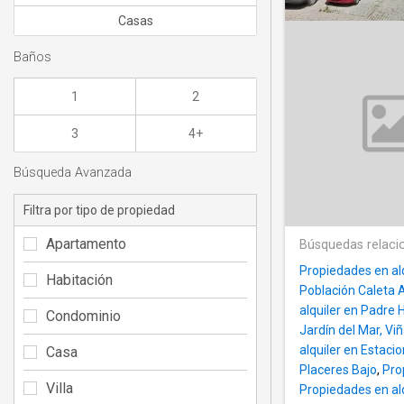
Casas
Baños
1
2
3
4+
Búsqueda Avanzada
Filtra por tipo de propiedad
Apartamento
Búsquedas relaci
Propiedades en alq
Habitación
Población Caleta 
alquiler en Padre H
Condominio
Jardín del Mar, Vi
alquiler en Estac
Casa
Placeres Bajo
,
Pro
Villa
Propiedades en alq