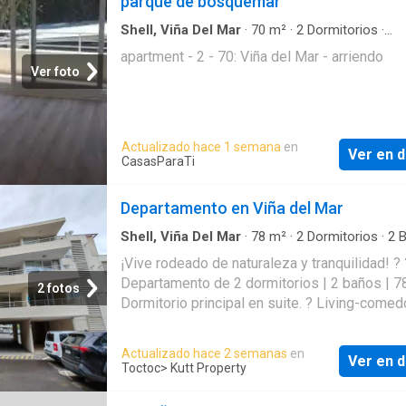
parque de bosquemar
Shell, Viña Del Mar
·
70
m²
·
2
Dormitorios
·
Apartamento
apartment - 2 - 70: Viña del Mar - arriendo
Ver foto
Actualizado hace 1 semana
en
Ver en d
CasasParaTi
Departamento en Viña del Mar
Shell, Viña Del Mar
·
78
m²
·
2
Dormitorios
·
2
B
Apartamento
·
Estacionamiento
·
Parilla
·
Terra
¡Vive rodeado de naturaleza y tranquilidad! ? 
Zona de secado
·
Piscina
·
Seguridad
Departamento de 2 dormitorios | 2 baños | 7
2 fotos
Dormitorio principal en suite. ? Living-comed
salida a terraza. ? Hermosa vista al bosque. 
tradicional. ? Logia independiente. ? 1
Actualizado hace 2 semanas
en
Ver en d
estacionamiento. ? Condominio con piscina 
Toctoc
> Kutt Property
sala multiuso amplias áreas verdes
estacionamientos de visitas y conserjería co