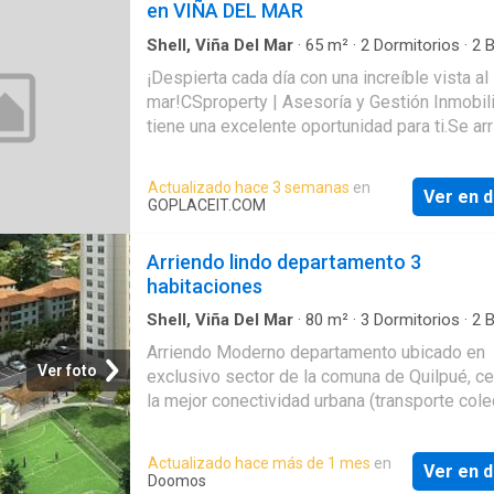
en VIÑA DEL MAR
seguridad 24/7. ? *Arriendo:* $560.000 ? *G
comunes:* $98.000 ? ¡Contáctanos para agen
Shell, Viña Del Mar
·
65
m²
·
2
Dormitorios
·
2
B
Apartamento
·
Estacionamiento
·
Trastero
visita! #Arriendo #Reñaca #ParqueBosquem
¡Despierta cada día con una increíble vista al
#DepartamentoEnArriendo #ViñaDelMar #Ho
mar!CSproperty | Asesoría y Gestión Inmobili
#CorredoraDePropiedades
tiene una excelente oportunidad para ti.Se ar
#BrokerInmobiliarioViñaDelMar
hermoso departamento de 2 dormitorios, 2 b
estacionamiento subterráneo y 1 bodega, ub
Actualizado hace 3 semanas
en
Ver en d
en el exclusivo sector de Jardín del Mar, Reñ
GOPLACEIT.COM
barrio residencial, seguro y tranquilo, ideal pa
quienes buscan calidad de vida.A solo:-6 mi
Arriendo lindo departamento 3
del borde costero de Reñaca.-15 minutos de
habitaciones
Concón.-Cercano a supermercados, colegios,
Shell, Viña Del Mar
·
80
m²
·
3
Dormitorios
·
2
B
Apartamento
·
Estacionamiento
·
Parilla
Arriendo Moderno departamento ubicado en
Ver foto
exclusivo sector de la comuna de Quilpué, ce
la mejor conectividad urbana (transporte cole
la puerta), a pasos de importantes universida
pasos de la Universidad Técnica Santa María,
Actualizado hace más de 1 mes
en
Ver en d
institutos y polos comerciales, lo que permit
Doomos