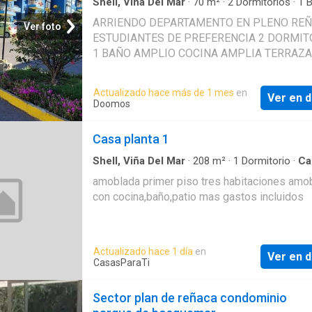
de Piso(s): 23 - No Amoblado Amenities: -
Shell, Viña Del Mar
·
70
m²
·
2
Dormitorios
·
1
B
Apartamento
·
Estacionamiento
·
Parilla
·
Terra
Lavandería - 3 quinchos en azotea - 3 piscina
ARRIENDO DEPARTAMENTO EN PLENO REÑ
Piscina
Ver foto
Juegos infantiles - Multicancha - Sala multiu
ESTUDIANTES DE PREFERENCIA 2 DORMIT
Características generales: - Seguridad: 24 ho
1 BAÑO AMPLIO COCINA AMPLIA TERRAZA
Precio de arriendo: $ Gastos comunes: $-$ (
PISCINA, SALON EVENTOS, QUINCHO
ESTACIONAMIENTO AMOBLADO TOTALME
Actualizado hace más de 1 mes
en
Ver en d
600.000 CON TV CABLE, INTERNET Y GAST
Doomos
COMUNES INCLUIDOS MARZO A DICIEMBR
HASTA 3 ESTUDIANTES UBICADO A UNA C
Casa planta 1
DE LA FACULTAD DE MEDICINA
Shell, Viña Del Mar
·
208
m²
·
1
Dormitorio
·
Ca
Patio
amoblada primer piso tres habitaciones amo
con cocina,baño,patio mas gastos incluidos
Actualizado hace 1 día
en
Ver en d
CasasParaTi
Sector plan de reñaca condominio