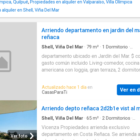
límpica, Quilpué
,
Propiedades en alquiler en Valparaíso, Villa Olímpica
lquiler en Shell, Viña Del Mar
Arriendo departamento en jardin del m
reñaca
Shell, Viña Del Mar
·
79
m²
·
1
Dormitorio
·
Apartamento
·
Estacionamiento
·
Terraza
·
Zon
departamento ubicado en Jardín del Mar. $ c
secado
·
Cocina integral
·
Piscina
gasto común incluido Living-comedor, cocina
americana con loggia, gran terraza, 2 dormitor
baños. Estacionamiento. Orientación nor-poni
Los gastos comunes están incluidos en el va
Actualizado hace 1 día
en
Ver en d
arriendo. Metros cuadrados útil: 80 m2 Metr
CasasParaTi
cuadrados total: 100 m2 Esta propiedad se a
AÑO CORRIDO, SIN MUEBLES. A 1 cuadra de
Arriendo depto reñaca 2d2b1e vist al 
Sargazos Edificio cuenta con piscina whatsa
Shell, Viña Del Mar
·
65
m²
·
2
Dormitorios
·
Apartamento
·
Estacionamiento
·
Alarma
·
Terr
Vicenza Propiedades arrienda exclusivo
Gimnasio
·
Calefacción
departamento en Costa Reñaca. Se arrienda 
Ver foto