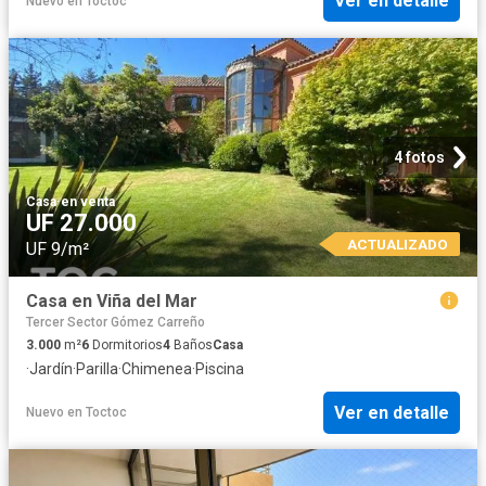
Ver en detalle
Nuevo
en
Toctoc
4 fotos
Casa
·
en venta
UF 27.000
ACTUALIZADO
UF 9/m²
Casa en Viña del Mar
Tercer Sector Gómez Carreño
3.000
m²
6
Dormitorios
4
Baños
Casa
·
Jardín
·
Parilla
·
Chimenea
·
Piscina
Ver en detalle
Nuevo
en
Toctoc