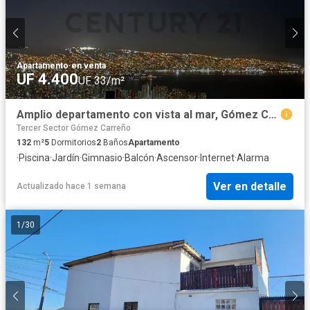
Apartamento
·
en venta
UF 4.400
UF 33/m²
Amplio departamento con vista al mar, Gómez Carreño
Tercer Sector Gómez Carreño
132
m²
5
Dormitorios
2
Baños
Apartamento
·
Piscina
·
Jardín
·
Gimnasio
·
Balcón
·
Ascensor
·
Internet
·
Alarma
Ver en detalle
Actualizado hace 1 semana
1
/
30