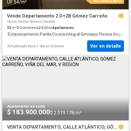
ACTUALIZADO
UF 54/m²
Vende Departamento 2 D+2B Gómez Carreño
Tercer Sector Gómez Carreño
53
m²
2
Dormitorios
2
Baños
Apartamento
·
Estacionamiento
·
Parilla
·
Cocina integral
·
Gimnasio
·
Piscina
·
Segurida
Ver en detalle
Actualizado hace 1 día
en
Doomos
Apartamento
·
en venta
$ 183.900.000
$ 2.519.178/m²
VENTA DEPARTAMENTO, CALLE ATLÁNTICO, GÓMEZ CARREÑO, VIÑA DEL MAR, V REGIÓN