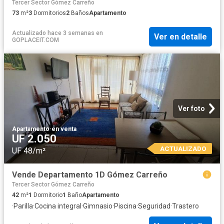
Tercer Sector Gómez Carreño
73
m²
3
Dormitorios
2
Baños
Apartamento
Actualizado hace 3 semanas
en
Ver en detalle
GOPLACEIT.COM
Ver foto
Apartamento
·
en venta
UF 2.050
ACTUALIZADO
UF 48/m²
Vende Departamento 1D Gómez Carreño
Tercer Sector Gómez Carreño
42
m²
1
Dormitorio
1
Baño
Apartamento
·
Parilla
·
Cocina integral
·
Gimnasio
·
Piscina
·
Seguridad
·
Trastero