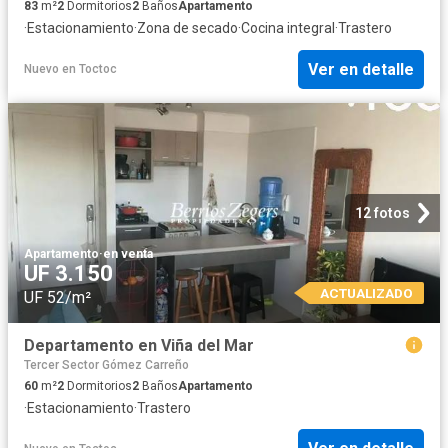
83
m²
2
Dormitorios
2
Baños
Apartamento
·
Estacionamiento
·
Zona de secado
·
Cocina integral
·
Trastero
Ver en detalle
Nuevo
en
Toctoc
12 fotos
Apartamento
·
en venta
UF 3.150
ACTUALIZADO
UF 52/m²
Departamento en Viña del Mar
Tercer Sector Gómez Carreño
60
m²
2
Dormitorios
2
Baños
Apartamento
·
Estacionamiento
·
Trastero