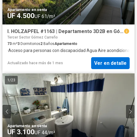
Apartamento
·
en venta
UF 4.500
UF 61/m²
I. HOLZAPFEL #1163 | Departamento 3D2B en Gómez Carreño
Tercer Sector Gómez Carreño
73
m²
3
Dormitorios
2
Baños
Apartamento
·
Acceso para personas con discapacidad
·
Agua
·
Aire acondicionado
·
Ver en detalle
Actualizado hace más de 1 mes
1
/
23
Apartamento
·
en venta
UF 3.100
UF 44/m²