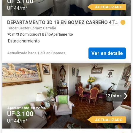
UF 3.100
ACTUALIZADO
UF 44/m²
DEPARTAMENTO 3D 1B EN GOMEZ CARREÑO 4TO PISO VIÑA DEL MAR
Tercer Sector Gómez Carreño
70
m²
3
Dormitorios
1
Baño
Apartamento
·
Estacionamiento
Ver en detalle
Actualizado hace 1 día
en
Doomos
12 fotos
Apartamento
·
en venta
UF 3.100
ACTUALIZADO
UF 44/m²