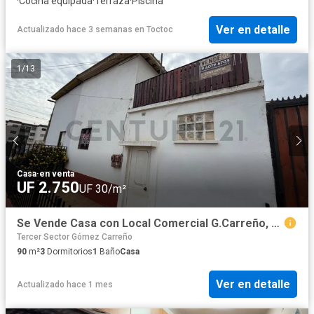
·
Cocina equipada
·
Terraza
·
Piscina
Ver en detalle
Actualizado hace 3 semanas
en
Toctoc
1
/
13
Casa
·
en venta
UF 2.750
UF 30/m²
Se Vende Casa con Local Comercial G.Carreño, Viña
Tercer Sector Gómez Carreño
90
m²
3
Dormitorios
1
Baño
Casa
Ver en detalle
Actualizado hace 1 mes