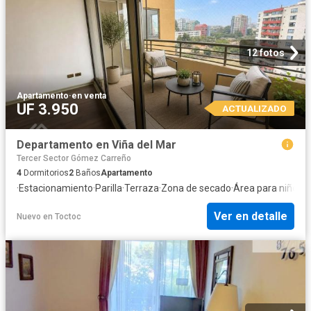
12 fotos
Apartamento
·
en venta
UF 3.950
ACTUALIZADO
Departamento en Viña del Mar
Tercer Sector Gómez Carreño
4
Dormitorios
2
Baños
Apartamento
·
Estacionamiento
·
Parilla
·
Terraza
·
Zona de secado
·
Área para niños
·
P
Ver en detalle
Nuevo
en
Toctoc