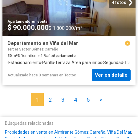
4 fotos
Apartamento
·
en venta
$ 90.000.000
$ 1.800.000/m²
Departamento en Viña del Mar
Tercer Sector Gómez Carreño
50
m²
3
Dormitorios
1
Baño
Apartamento
·
Estacionamiento
·
Parilla
·
Terraza
·
Área para niños
·
Seguridad
·
Traste
Ver en detalle
Actualizado hace 3 semanas
en
Toctoc
1
2
3
4
5
>
Búsquedas relacionadas
Propiedades en venta en Almirante Gómez Carreño, Viña Del Mar
,