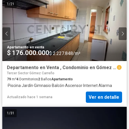
1
/
21
Apartamento
·
en venta
$ 176.000.000
$ 2.227.848/m²
Departamento en Venta , Condominio en Gómez Carreño
Tercer Sector Gómez Carreño
79
m²
4
Dormitorios
2
Baños
Apartamento
·
Piscina
·
Jardín
·
Gimnasio
·
Balcón
·
Ascensor
·
Internet
·
Alarma
Ver en detalle
Actualizado hace 1 semana
1
/
31