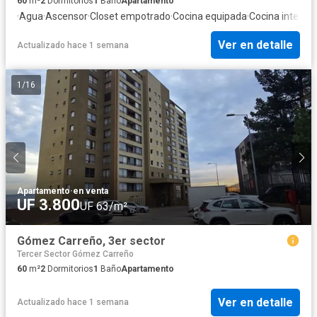
60
m²
2
Dormitorios
1
Baño
Apartamento
·
Agua
·
Ascensor
·
Closet empotrado
·
Cocina equipada
·
Cocina integral
Ver en detalle
Actualizado hace 1 semana
1
/
16
Apartamento
·
en venta
UF 3.800
UF 63/m²
Gómez Carreño, 3er sector
Tercer Sector Gómez Carreño
60
m²
2
Dormitorios
1
Baño
Apartamento
Ver en detalle
Actualizado hace 1 semana