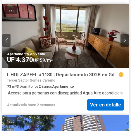
1
/
20
Apartamento
·
en venta
UF 4.370
UF 59/m²
I. HOLZAPFEL #1180 | Departamento 3D2B en Gómez Carreño
Tercer Sector Gómez Carreño
73
m²
3
Dormitorios
2
Baños
Apartamento
·
Acceso para personas con discapacidad
·
Agua
·
Aire acondicionado
·
Ver en detalle
Actualizado hace 2 semanas
1
/
36