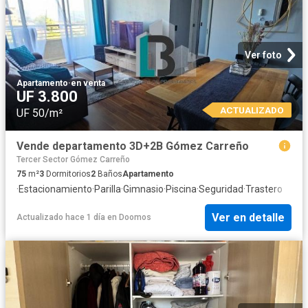
Ver foto
Apartamento
·
en venta
UF 3.800
ACTUALIZADO
UF 50/m²
Vende departamento 3D+2B Gómez Carreño
Tercer Sector Gómez Carreño
75
m²
3
Dormitorios
2
Baños
Apartamento
·
Estacionamiento
·
Parilla
·
Gimnasio
·
Piscina
·
Seguridad
·
Trastero
Ver en detalle
Actualizado hace 1 día
en
Doomos