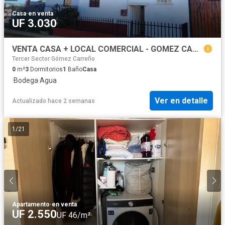
Casa
·
en venta
UF 3.030
VENTA CASA + LOCAL COMERCIAL - GOMEZ CARREÑO - VIÑA DEL MAR
Tercer Sector Gómez Carreño
0
m²
3
Dormitorios
1
Baño
Casa
·
Bodega
·
Agua
Ver en detalle
Actualizado hace 2 semanas
1
/
21
Apartamento
·
en venta
UF 2.550
UF 46/m²