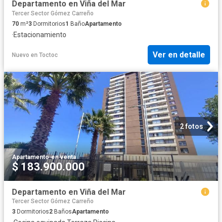
Departamento en Viña del Mar
Tercer Sector Gómez Carreño
70
m²
3
Dormitorios
1
Baño
Apartamento
·
Estacionamiento
Ver en detalle
Nuevo
en
Toctoc
2 fotos
Apartamento
·
en venta
$ 183.900.000
Departamento en Viña del Mar
Tercer Sector Gómez Carreño
3
Dormitorios
2
Baños
Apartamento