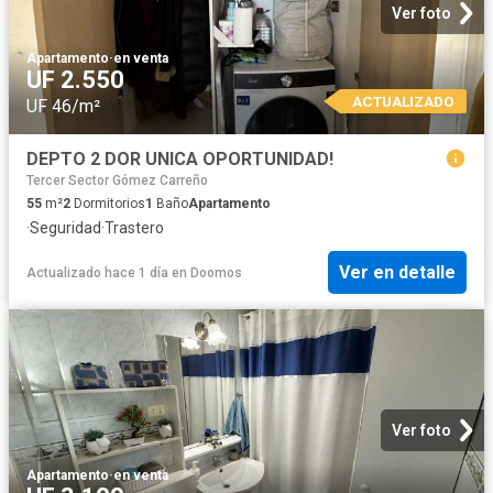
Ver foto
Apartamento
·
en venta
UF 2.550
ACTUALIZADO
UF 46/m²
DEPTO 2 DOR UNICA OPORTUNIDAD!
Tercer Sector Gómez Carreño
55
m²
2
Dormitorios
1
Baño
Apartamento
·
Seguridad
·
Trastero
Ver en detalle
Actualizado hace 1 día
en
Doomos
Ver foto
Apartamento
·
en venta