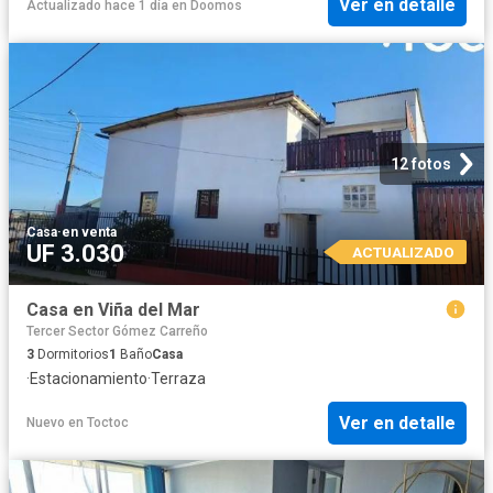
Ver en detalle
Actualizado hace 1 día
en
Doomos
12 fotos
Casa
·
en venta
UF 3.030
ACTUALIZADO
Casa en Viña del Mar
Tercer Sector Gómez Carreño
3
Dormitorios
1
Baño
Casa
·
Estacionamiento
·
Terraza
Ver en detalle
Nuevo
en
Toctoc