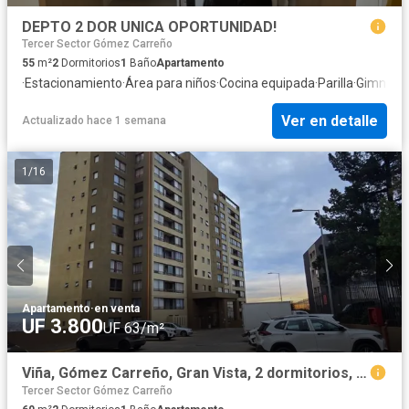
DEPTO 2 DOR UNICA OPORTUNIDAD!
Tercer Sector Gómez Carreño
55
m²
2
Dormitorios
1
Baño
Apartamento
·
Estacionamiento
·
Área para niños
·
Cocina equipada
·
Parilla
·
Gimnasi
Ver en detalle
Actualizado hace 1 semana
1
/
16
Apartamento
·
en venta
UF 3.800
UF 63/m²
Viña, Gómez Carreño, Gran Vista, 2 dormitorios, estacionamiento
Tercer Sector Gómez Carreño