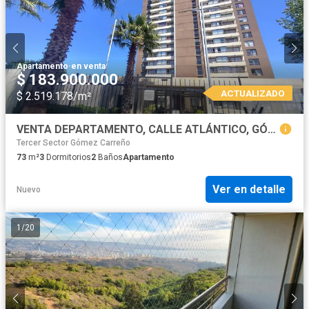
Apartamento
·
en venta
$ 183.900.000
ACTUALIZADO
$ 2.519.178/m²
VENTA DEPARTAMENTO, CALLE ATLÁNTICO, GÓMEZ CARREÑO, VIÑA DEL MAR, V REGIÓN
Tercer Sector Gómez Carreño
73
m²
3
Dormitorios
2
Baños
Apartamento
Ver en detalle
Nuevo
1
/
20