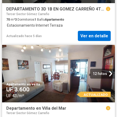
DEPARTAMENTO 3D 1B EN GOMEZ CARREÑO 4TO PISO VIÑA DEL MAR
Tercer Sector Gómez Carreño
70
m²
3
Dormitorios
1
Baño
Apartamento
·
Estacionamiento
·
Internet
·
Terraza
Ver en detalle
Actualizado hace 5 días
12 fotos
Apartamento
·
en venta
UF 3.600
ACTUALIZADO
UF 43/m²
Departamento en Viña del Mar
Tercer Sector Gómez Carreño