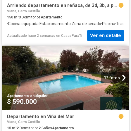
Arriendo departamento en reñaca, de 3d, 3b, a pasos playa
Viana, Cerro Castillo
150
m²
3
Dormitorios
Apartamento
·
Cocina equipada
·
Estacionamiento
·
Zona de secado
·
Piscina
·
Traster
Ver en detalle
Actualizado hace 2 semanas
en
CasasParaTi
12 fotos
Apartamento
·
en alquiler
$ 590.000
Departamento en Viña del Mar
Viana, Cerro Castillo
15
m²
2
Dormitorios
2
Baños
Apartamento