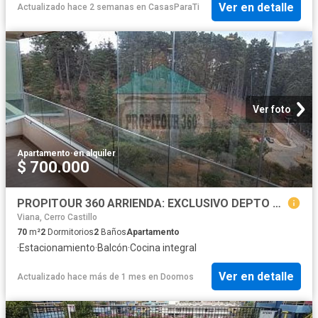
Ver en detalle
Actualizado hace 2 semanas
en
CasasParaTi
Ver foto
Apartamento
·
en alquiler
$ 700.000
PROPITOUR 360 ARRIENDA: EXCLUSIVO DEPTO EN REÑACA, VIÑA
Viana, Cerro Castillo
70
m²
2
Dormitorios
2
Baños
Apartamento
·
Estacionamiento
·
Balcón
·
Cocina integral
Ver en detalle
Actualizado hace más de 1 mes
en
Doomos