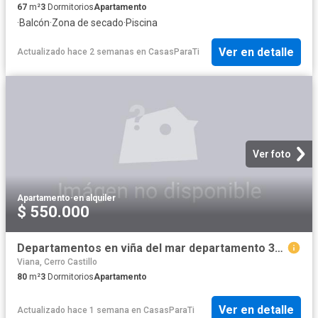
67
m²
3
Dormitorios
Apartamento
·
Balcón
·
Zona de secado
·
Piscina
Ver en detalle
Actualizado hace 2 semanas
en
CasasParaTi
Ver foto
Apartamento
·
en alquiler
$ 550.000
Departamentos en viña del mar departamento 3d + 2b en costa reñaca
Viana, Cerro Castillo
80
m²
3
Dormitorios
Apartamento
Ver en detalle
Actualizado hace 1 semana
en
CasasParaTi