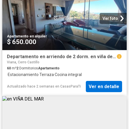
Ver foto
Apartamento
·
en alquiler
$ 650.000
Departamento en arriendo de 2 dorm. en viña del mar
Viana, Cerro Castillo
60
m²
2
Dormitorios
Apartamento
·
Estacionamiento
·
Terraza
·
Cocina integral
Ver en detalle
Actualizado hace 2 semanas
en
CasasParaTi