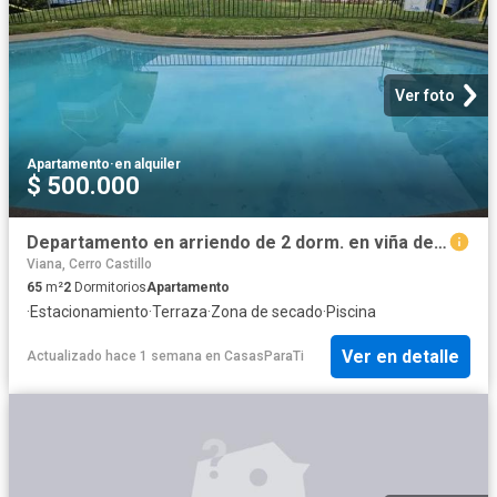
Ver foto
Apartamento
·
en alquiler
$ 500.000
Departamento en arriendo de 2 dorm. en viña del mar
Viana, Cerro Castillo
65
m²
2
Dormitorios
Apartamento
·
Estacionamiento
·
Terraza
·
Zona de secado
·
Piscina
Ver en detalle
Actualizado hace 1 semana
en
CasasParaTi