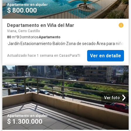
Apartamento
·
en alquiler
$ 800.000
Departamento en Viña del Mar
Viana, Cerro Castillo
80
m²
3
Dormitorios
Apartamento
·
Jardín
·
Estacionamiento
·
Balcón
·
Zona de secado
·
Área para niños
·
Gi
Ver en detalle
Actualizado hace 1 semana
en
CasasParaTi
Ver foto
Apartamento
·
en alquiler
$ 1.300.000