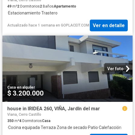
Viana, Cerro Castillo
49
m²
2
Dormitorios
2
Baños
Apartamento
·
Estacionamiento
·
Trastero
Ver en detalle
Actualizado hace 1 semana
en
GOPLACEIT.COM
Ver foto
Casa
·
en alquiler
$ 3.200.000
house in IRIDEA 260, VIÑA, Jardín del mar
Viana, Cerro Castillo
350
m²
4
Dormitorios
Casa
·
Cocina equipada
·
Terraza
·
Zona de secado
·
Patio
·
Calefacción