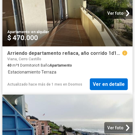
Ver foto
Apartamento
·
en alquiler
$ 470.000
Arriendo departamento reñaca, año corrido 1d1b1e
Viana, Cerro Castillo
40
m²
1
Dormitorio
1
Baño
Apartamento
·
Estacionamiento
·
Terraza
Ver en detalle
Actualizado hace más de 1 mes
en
Doomos
Ver foto