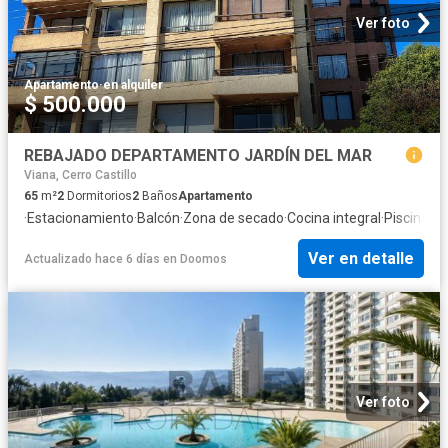
Ver foto
Apartamento
·
en alquiler
$ 500.000
REBAJADO DEPARTAMENTO JARDÍN DEL MAR
Viana, Cerro Castillo
65
m²
2
Dormitorios
2
Baños
Apartamento
·
Estacionamiento
·
Balcón
·
Zona de secado
·
Cocina integral
·
Piscina
·
Tr
Ver en detalle
Actualizado hace 6 días
en
Doomos
Ver foto