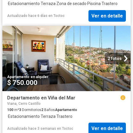
·
Estacionamiento
·
Terraza
·
Zona de secado
·
Piscina
·
Trastero
Ver en detalle
Actualizado hace 6 días
en
Toctoc
2 fotos
Apartamento
·
en alquiler
$ 750.000
Departamento en Viña del Mar
Viana, Cerro Castillo
100
m²
3
Dormitorios
2
Baños
Apartamento
·
Estacionamiento
·
Terraza
·
Trastero
Ver en detalle
Actualizado hace 3 semanas
en
Toctoc