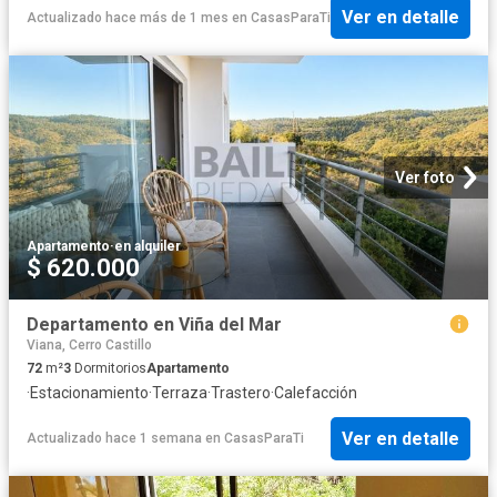
Ver en detalle
Actualizado hace más de 1 mes
en
CasasParaTi
Ver foto
Apartamento
·
en alquiler
$ 620.000
Departamento en Viña del Mar
Viana, Cerro Castillo
72
m²
3
Dormitorios
Apartamento
·
Estacionamiento
·
Terraza
·
Trastero
·
Calefacción
Ver en detalle
Actualizado hace 1 semana
en
CasasParaTi