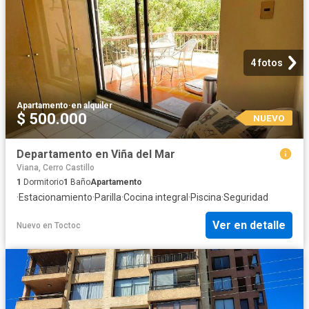
4 fotos
Apartamento
·
en alquiler
$ 500.000
NUEVO
Departamento en Viña del Mar
Viana, Cerro Castillo
1
Dormitorio
1
Baño
Apartamento
·
Estacionamiento
·
Parilla
·
Cocina integral
·
Piscina
·
Seguridad
Ver en detalle
Nuevo
en
Toctoc