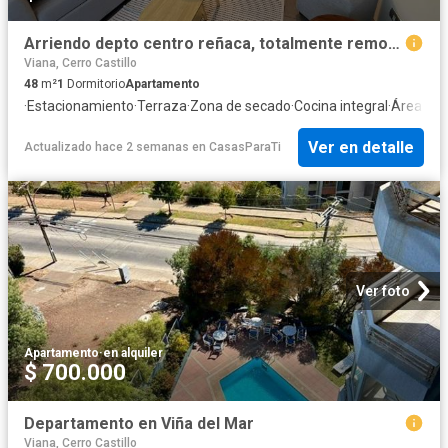
Arriendo depto centro reñaca, totalmente remodelado!
Viana, Cerro Castillo
48
m²
1
Dormitorio
Apartamento
·
Estacionamiento
·
Terraza
·
Zona de secado
·
Cocina integral
·
Área par
Ver en detalle
Actualizado hace 2 semanas
en
CasasParaTi
Ver foto
Apartamento
·
en alquiler
$ 700.000
Departamento en Viña del Mar
Viana, Cerro Castillo