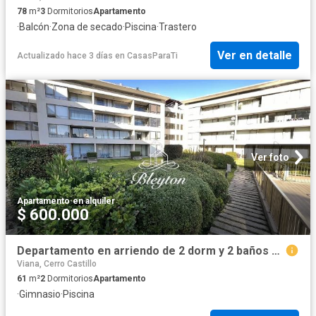
78
m²
3
Dormitorios
Apartamento
·
Balcón
·
Zona de secado
·
Piscina
·
Trastero
Ver en detalle
Actualizado hace 3 días
en
CasasParaTi
Ver foto
Apartamento
·
en alquiler
$ 600.000
Departamento en arriendo de 2 dorm y 2 baños en reñaca
Viana, Cerro Castillo
61
m²
2
Dormitorios
Apartamento
·
Gimnasio
·
Piscina