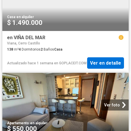
Casa
·
en alquiler
$ 1.490.000
en VIÑA DEL MAR
Viana, Cerro Castillo
138
m²
4
Dormitorios
2
Baños
Casa
Ver en detalle
Actualizado hace 1 semana
en
GOPLACEIT.COM
Ver foto
Apartamento
·
en alquiler
$ 550.000