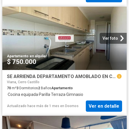
Ver foto
Apartamento
·
en alquiler
$ 750.000
SE ARRIENDA DEPARTAMENTO AMOBLADO EN CERRO LOS PLACERES
Viana, Cerro Castillo
70
m²
3
Dormitorios
2
Baños
Apartamento
·
Cocina equipada
·
Parilla
·
Terraza
·
Gimnasio
Ver en detalle
Actualizado hace más de 1 mes
en
Doomos