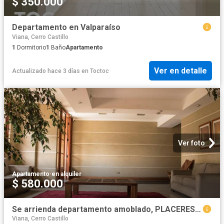
$ 350.000
Departamento en Valparaíso
Viana, Cerro Castillo
1
Dormitorio
1
Baño
Apartamento
Ver en detalle
Actualizado hace 3 días
en
Toctoc
Ver foto
Apartamento
·
en alquiler
$ 580.000
Se arrienda departamento amoblado, PLACERES, VALPARAISO
Viana, Cerro Castillo