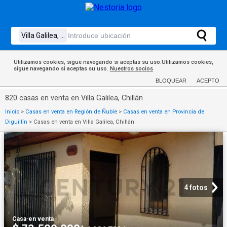
Utilizamos cookies, sigue navegando si aceptas su uso.Utilizamos cookies,
sigue navegando si aceptas su uso.
Nuestros socios
BLOQUEAR
ACEPTO
820 casas en venta en Villa Galilea, Chillán
Inicio
>
Casas en venta en Región de Ñuble
>
Casas en venta en Provincia de
Diguillín
>
Casas en venta en Villa Galilea, Chillán
4 fotos
Casa
·
en venta