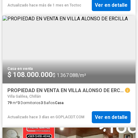
Ver en detalle
Actualizado hace más de 1 mes
en
Toctoc
Casa
·
en venta
$ 108.000.000
$ 1.367.088/m²
PROPIEDAD EN VENTA EN VILLA ALONSO DE ERCILLA
Villa Galilea, Chillán
79
m²
3
Dormitorios
3
Baños
Casa
Ver en detalle
Actualizado hace 3 días
en
GOPLACEIT.COM