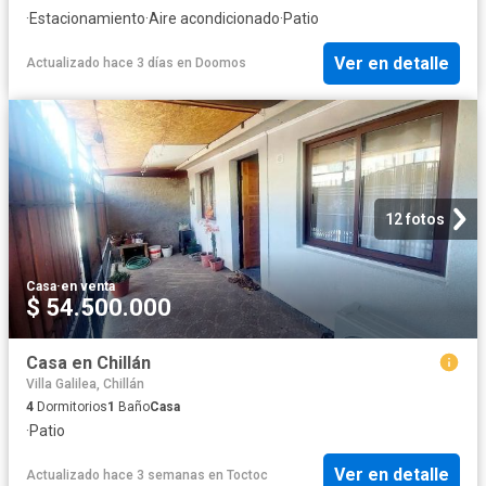
·
Estacionamiento
·
Aire acondicionado
·
Patio
Ver en detalle
Actualizado hace 3 días
en
Doomos
12 fotos
Casa
·
en venta
$ 54.500.000
Casa en Chillán
Villa Galilea, Chillán
4
Dormitorios
1
Baño
Casa
·
Patio
Ver en detalle
Actualizado hace 3 semanas
en
Toctoc