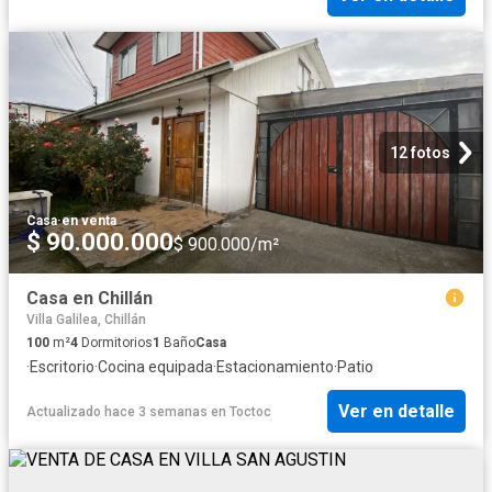
12 fotos
Casa
·
en venta
$ 90.000.000
$ 900.000/m²
Casa en Chillán
Villa Galilea, Chillán
100
m²
4
Dormitorios
1
Baño
Casa
·
Escritorio
·
Cocina equipada
·
Estacionamiento
·
Patio
Ver en detalle
Actualizado hace 3 semanas
en
Toctoc