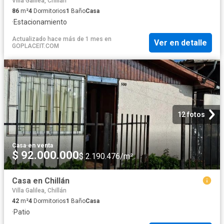
Villa Galilea, Chillán
86
m²
4
Dormitorios
1
Baño
Casa
·
Estacionamiento
Actualizado hace más de 1 mes
en
Ver en detalle
GOPLACEIT.COM
12 fotos
Casa
·
en venta
$ 92.000.000
$ 2.190.476/m²
Casa en Chillán
Villa Galilea, Chillán
42
m²
4
Dormitorios
1
Baño
Casa
·
Patio