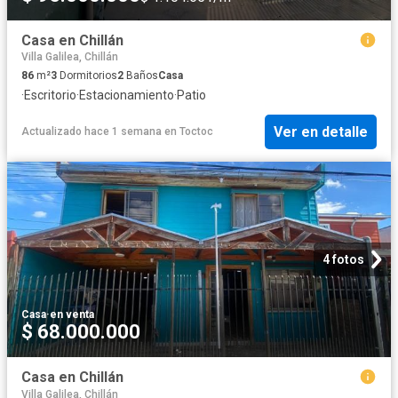
Casa en Chillán
Villa Galilea, Chillán
86
m²
3
Dormitorios
2
Baños
Casa
·
Escritorio
·
Estacionamiento
·
Patio
Ver en detalle
Actualizado hace 1 semana
en
Toctoc
4 fotos
Casa
·
en venta
$ 68.000.000
Casa en Chillán
Villa Galilea, Chillán