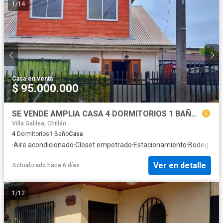
1
/
14
Casa
·
en venta
$ 95.000.000
SE VENDE AMPLIA CASA 4 DORMITORIOS 1 BAÑO EN VILLA DOÑA FRANCISCA 3
Villa Galilea, Chillán
4
Dormitorios
1
Baño
Casa
·
Aire acondicionado
·
Closet empotrado
·
Estacionamiento
·
Bodega
·
El
Ver en detalle
Actualizado hace 6 días
1
/
12