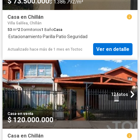
$ 73.500.000
$ 1.386.792/m²
Casa en Chillán
Villa Galilea, Chillán
53
m²
2
Dormitorios
1
Baño
Casa
·
Estacionamiento
·
Parilla
·
Patio
·
Seguridad
Ver en detalle
Actualizado hace más de 1 mes
en
Toctoc
12 fotos
Casa
·
en venta
$ 120.000.000
Casa en Chillán