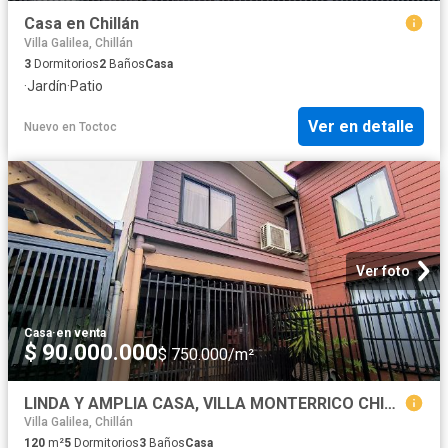
Casa en Chillán
Villa Galilea, Chillán
3
Dormitorios
2
Baños
Casa
·
Jardín
·
Patio
Ver en detalle
Nuevo
en
Toctoc
Ver foto
Casa
·
en venta
$ 90.000.000
$ 750.000/m²
LINDA Y AMPLIA CASA, VILLA MONTERRICO CHILLÁN
Villa Galilea, Chillán
120
m²
5
Dormitorios
3
Baños
Casa