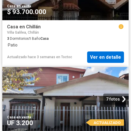
Casa
·
en venta
$ 93.700.000
Casa en Chillán
Villa Galilea, Chillán
3
Dormitorios
1
Baño
Casa
·
Patio
Ver en detalle
Actualizado hace 3 semanas
en
Toctoc
7 fotos
Casa
·
en venta
UF 3.200
ACTUALIZADO