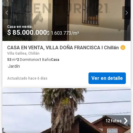
Casa
·
en venta
$ 85.000.000
$ 1.603.773/m²
CASA EN VENTA, VILLA DOÑA FRANCISCA I Chillán
Villa Galilea, Chillán
53
m²
2
Dormitorios
1
Baño
Casa
·
Jardín
Ver en detalle
Actualizado hace 6 días
12 fotos