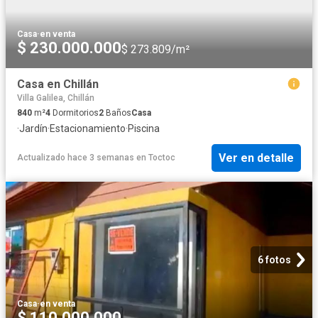
Casa
·
en venta
$ 230.000.000
$ 273.809/m²
Casa en Chillán
Villa Galilea, Chillán
840
m²
4
Dormitorios
2
Baños
Casa
·
Jardín
·
Estacionamiento
·
Piscina
Ver en detalle
Actualizado hace 3 semanas
en
Toctoc
6 fotos
Casa
·
en venta
$ 110.000.000