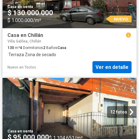
Casa
·
en venta
$ 130.000.000
NUEVO
$ 1.000.000/m²
Casa en Chillán
Villa Galilea, Chillán
130
m²
4
Dormitorios
2
Baños
Casa
·
Terraza
·
Zona de secado
Ver en detalle
Nuevo
en
Toctoc
12 fotos
Casa
·
en venta
$ 95.000.000
$ 1.104.651/m²