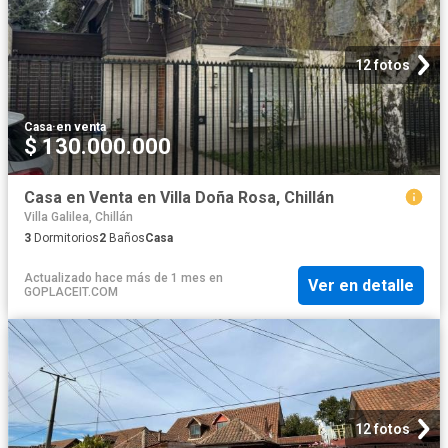
12 fotos
Casa
·
en venta
$ 130.000.000
Casa en Venta en Villa Doña Rosa, Chillán
Villa Galilea, Chillán
3
Dormitorios
2
Baños
Casa
Actualizado hace más de 1 mes
en
Ver en detalle
GOPLACEIT.COM
12 fotos