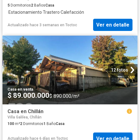
5
Dormitorios
2
Baños
Casa
·
Estacionamiento
·
Trastero
·
Calefacción
Ver en detalle
Actualizado hace 3 semanas
en
Toctoc
12 fotos
Casa
·
en venta
$ 89.000.000
$ 890.000/m²
Casa en Chillán
Villa Galilea, Chillán
100
m²
2
Dormitorios
1
Baño
Casa
Ver en detalle
Actualizado hace 6 días
en
Toctoc