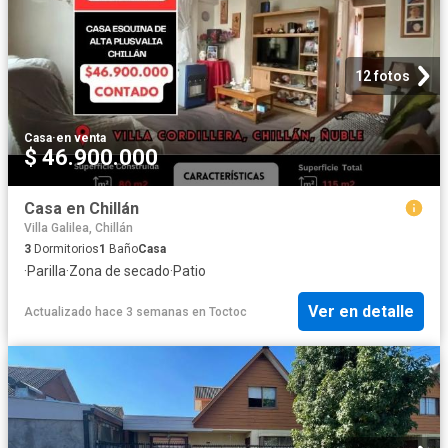
12 fotos
Casa
·
en venta
$ 46.900.000
Casa en Chillán
Villa Galilea, Chillán
3
Dormitorios
1
Baño
Casa
·
Parilla
·
Zona de secado
·
Patio
Ver en detalle
Actualizado hace 3 semanas
en
Toctoc