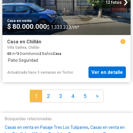
12 fotos
Casa
·
en venta
$ 80.000.000
$ 1.333.333/m²
Casa en Chillán
Villa Galilea, Chillán
60
m²
3
Dormitorios
2
Baños
Casa
·
Patio
·
Seguridad
Ver en detalle
Actualizado hace 3 semanas
en
Toctoc
1
2
3
4
5
>
Búsquedas relacionadas
Casas en venta en Pasaje Tres Los Tulipanes
,
Casas en venta en