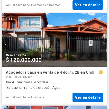
Ver en detalle
Actualizado hace 1 semana
en
Doomos
1
/
16
Casa
·
en venta
$ 120.000.000
Acogedora casa en venta de 4 dorm, 2B en Chillán.
Villa Galilea, Chillán
0
m²
4
Dormitorios
2
Baños
Casa
·
Estacionamiento
·
Calefacción
·
Agua
Ver en detalle
Actualizado hace 1 semana