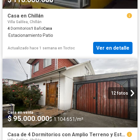
Casa en Chillán
Villa Galilea, Chillán
4
Dormitorios
1
Baño
Casa
·
Estacionamiento
·
Patio
Ver en detalle
Actualizado hace 1 semana
en
Toctoc
12 fotos
Casa
·
en venta
$ 95.000.000
$ 1.104.651/m²
Casa de 4 Dormitorios con Amplio Terreno y Estacionamiento para 3 Vehículos | Villa Doña Francisca 3”