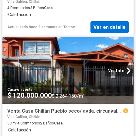
Villa Galilea, Chillán
4
Dormitorios
2
Baños
Casa
·
Calefacción
Ver en detalle
Actualizado hace 2 semanas
en
Toctoc
Ver foto
Casa
·
en venta
$ 120.000.000
$ 2.264.150/m²
Venta Casa Chillán Pueblo seco/ avda. circunvalación
Villa Galilea, Chillán
53
m²
4
Dormitorios
2
Baños
Casa
·
Calefacción