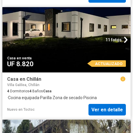
11 fotos
Casa
·
en venta
UF 8.820
ACTUALIZADO
Casa en Chillán
Villa Galilea, Chillán
4
Dormitorios
4
Baños
Casa
·
Cocina equipada
·
Parilla
·
Zona de secado
·
Piscina
Ver en detalle
Nuevo
en
Toctoc