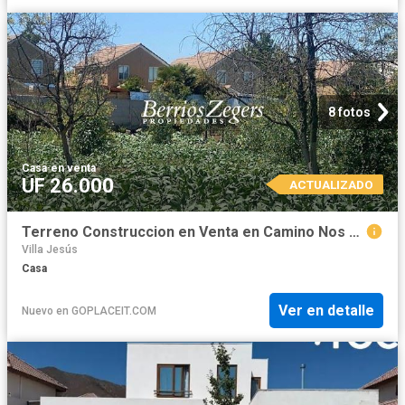
8 fotos
Casa
·
en venta
UF 26.000
ACTUALIZADO
Terreno Construccion en Venta en Camino Nos Los Morros
Villa Jesús
Casa
Ver en detalle
Nuevo
en
GOPLACEIT.COM