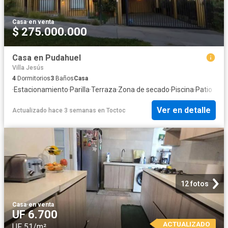
Casa
·
en venta
$ 275.000.000
Casa en Pudahuel
Villa Jesús
4
Dormitorios
3
Baños
Casa
·
Estacionamiento
·
Parilla
·
Terraza
·
Zona de secado
·
Piscina
·
Patio
Ver en detalle
Actualizado hace 3 semanas
en
Toctoc
12 fotos
Casa
·
en venta
UF 6.700
ACTUALIZADO
UF 51/m²