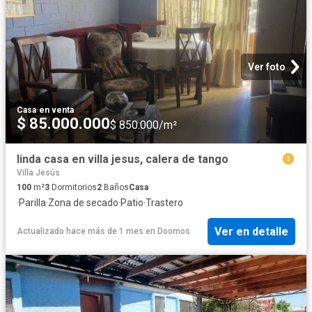
Ver foto
Casa
·
en venta
$ 85.000.000
$ 850.000/m²
linda casa en villa jesus, calera de tango
Villa Jesús
100
m²
3
Dormitorios
2
Baños
Casa
·
Parilla
·
Zona de secado
·
Patio
·
Trastero
Ver en detalle
Actualizado hace más de 1 mes
en
Doomos