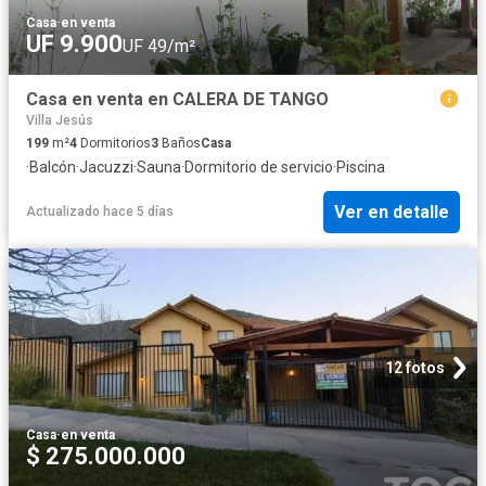
Casa
·
en venta
UF 9.900
UF 49/m²
Casa en venta en CALERA DE TANGO
Villa Jesús
199
m²
4
Dormitorios
3
Baños
Casa
·
Balcón
·
Jacuzzi
·
Sauna
·
Dormitorio de servicio
·
Piscina
Ver en detalle
Actualizado hace 5 días
12 fotos
Casa
·
en venta
$ 275.000.000