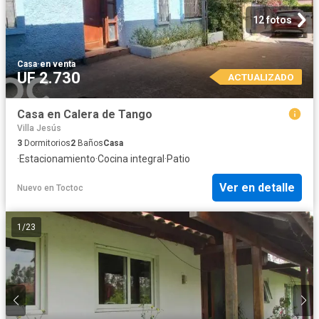
12 fotos
Casa
·
en venta
UF 2.730
ACTUALIZADO
Casa en Calera de Tango
Villa Jesús
3
Dormitorios
2
Baños
Casa
·
Estacionamiento
·
Cocina integral
·
Patio
Ver en detalle
Nuevo
en
Toctoc
1
/
23