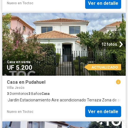
Ver en detalle
Nuevo
en
Toctoc
12 fotos
Casa
·
en venta
UF 5.200
ACTUALIZADO
Casa en Pudahuel
Villa Jesús
3
Dormitorios
3
Baños
Casa
·
Jardín
·
Estacionamiento
·
Aire acondicionado
·
Terraza
·
Zona de seca
Ver en detalle
Nuevo
en
Toctoc