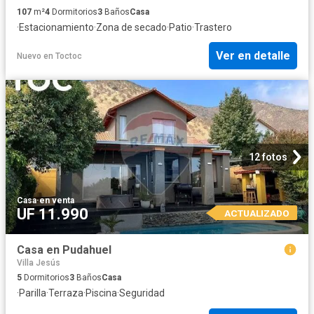
107
m²
4
Dormitorios
3
Baños
Casa
·
Estacionamiento
·
Zona de secado
·
Patio
·
Trastero
Ver en detalle
Nuevo
en
Toctoc
12 fotos
Casa
·
en venta
UF 11.990
ACTUALIZADO
Casa en Pudahuel
Villa Jesús
5
Dormitorios
3
Baños
Casa
·
Parilla
·
Terraza
·
Piscina
·
Seguridad