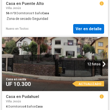
Casa en Puente Alto
Villa Jesús
56
m²
3
Dormitorios
1
Baño
Casa
·
Zona de secado
·
Seguridad
Ver en detalle
Nuevo
en
Toctoc
12 fotos
Casa
·
en venta
UF 10.300
ACTUALIZADO
Casa en Pudahuel
Villa Jesús
4
Dormitorios
4
Baños
Casa