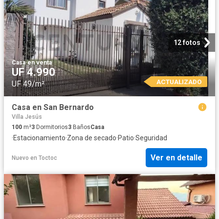
12 fotos
Casa
·
en venta
UF 4.990
ACTUALIZADO
UF 49/m²
Casa en San Bernardo
Villa Jesús
100
m²
3
Dormitorios
3
Baños
Casa
·
Estacionamiento
·
Zona de secado
·
Patio
·
Seguridad
Ver en detalle
Nuevo
en
Toctoc