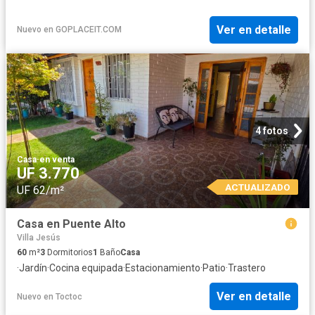
Ver en detalle
Nuevo
en
GOPLACEIT.COM
4 fotos
Casa
·
en venta
UF 3.770
ACTUALIZADO
UF 62/m²
Casa en Puente Alto
Villa Jesús
60
m²
3
Dormitorios
1
Baño
Casa
·
Jardín
·
Cocina equipada
·
Estacionamiento
·
Patio
·
Trastero
Ver en detalle
Nuevo
en
Toctoc