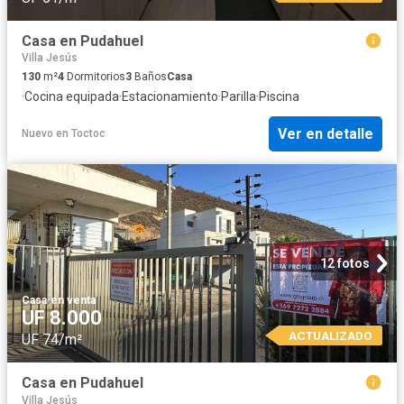
Casa en Pudahuel
Villa Jesús
130
m²
4
Dormitorios
3
Baños
Casa
·
Cocina equipada
·
Estacionamiento
·
Parilla
·
Piscina
Ver en detalle
Nuevo
en
Toctoc
12 fotos
Casa
·
en venta
UF 8.000
ACTUALIZADO
UF 74/m²
Casa en Pudahuel
Villa Jesús