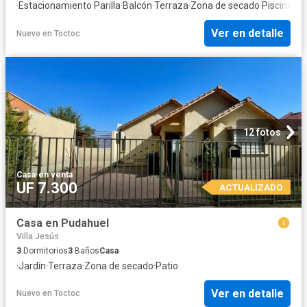
·
Estacionamiento
·
Parilla
·
Balcón
·
Terraza
·
Zona de secado
·
Piscina
·
Tr
Ver en detalle
Nuevo
en
Toctoc
12 fotos
Casa
·
en venta
UF 7.300
ACTUALIZADO
Casa en Pudahuel
Villa Jesús
3
Dormitorios
3
Baños
Casa
·
Jardín
·
Terraza
·
Zona de secado
·
Patio
Ver en detalle
Nuevo
en
Toctoc