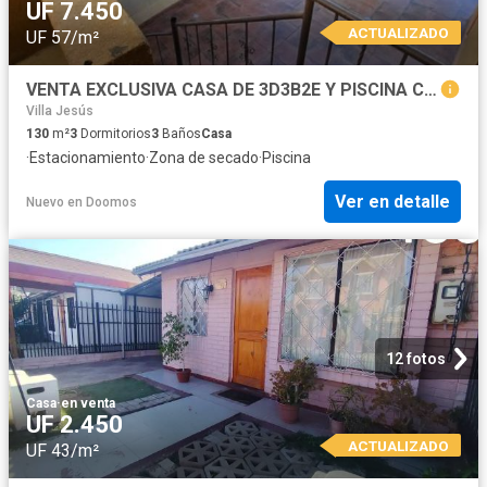
UF 7.450
ACTUALIZADO
UF 57/m²
VENTA EXCLUSIVA CASA DE 3D3B2E Y PISCINA C DE LOS VALLES
Villa Jesús
130
m²
3
Dormitorios
3
Baños
Casa
·
Estacionamiento
·
Zona de secado
·
Piscina
Ver en detalle
Nuevo
en
Doomos
12 fotos
Casa
·
en venta
UF 2.450
ACTUALIZADO
UF 43/m²