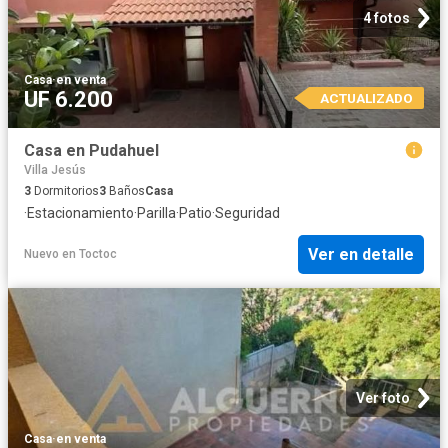
4 fotos
Casa
·
en venta
UF 6.200
ACTUALIZADO
Casa en Pudahuel
Villa Jesús
3
Dormitorios
3
Baños
Casa
·
Estacionamiento
·
Parilla
·
Patio
·
Seguridad
Ver en detalle
Nuevo
en
Toctoc
Ver foto
Casa
·
en venta