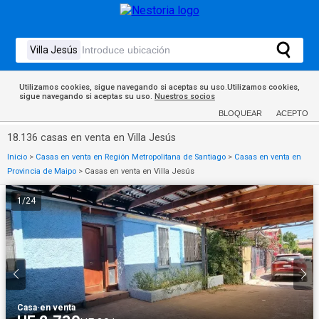
Utilizamos cookies, sigue navegando si aceptas su uso.Utilizamos cookies,
sigue navegando si aceptas su uso.
Nuestros socios
BLOQUEAR
ACEPTO
18.136 casas en venta en Villa Jesús
Inicio
>
Casas en venta en Región Metropolitana de Santiago
>
Casas en venta en
Provincia de Maipo
>
Casas en venta en Villa Jesús
1
/
24
Casa
·
en venta