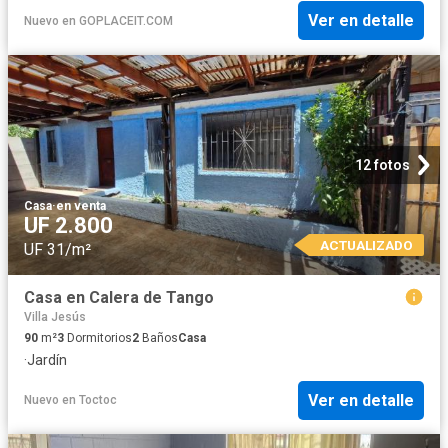
Ver en detalle
Nuevo
en
GOPLACEIT.COM
12 fotos
Casa
·
en venta
UF 2.800
ACTUALIZADO
UF 31/m²
Casa en Calera de Tango
Villa Jesús
90
m²
3
Dormitorios
2
Baños
Casa
·
Jardín
Ver en detalle
Nuevo
en
Toctoc