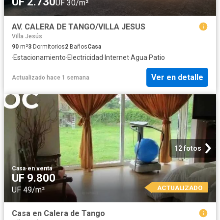
UF 2.730
UF 30/m²
AV. CALERA DE TANGO/VILLA JESUS
Villa Jesús
90
m²
3
Dormitorios
2
Baños
Casa
·
Estacionamiento
·
Electricidad
·
Internet
·
Agua
·
Patio
Ver en detalle
Actualizado hace 1 semana
12 fotos
Casa
·
en venta
UF 9.800
ACTUALIZADO
UF 49/m²
Casa en Calera de Tango