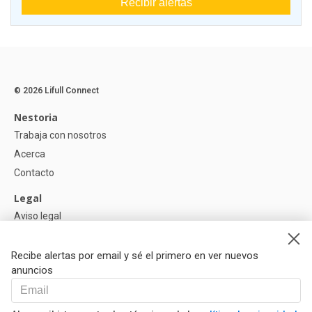
Recibir alertas
© 2026 Lifull Connect
Nestoria
Trabaja con nosotros
Acerca
Contacto
Legal
Aviso legal
Política de Privacidad
Política de Cookies
Recibe alertas por email y sé el primero en ver nuevos
anuncios
Ayuda
Preguntas