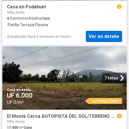
Casa en Pudahuel
Villa Jesús
4
Dormitorios
3
Baños
Casa
·
Parilla
·
Terraza
·
Piscina
Ver en detalle
Actualizado hace 3 semanas
en
Toctoc
7 fotos
Casa
·
en venta
UF 6.000
ACTUALIZADO
UF 0/m²
El Monte Cerca AUTOPISTA DEL SOL/TERRENO PLANO Ruta 78, El Monte
Villa Jesús
17.400
m²
Casa