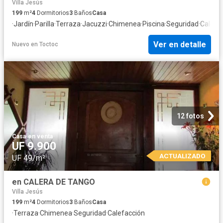
Villa Jesús
199
m²
4
Dormitorios
3
Baños
Casa
·
Jardín
·
Parilla
·
Terraza
·
Jacuzzi
·
Chimenea
·
Piscina
·
Seguridad
·
Calefa
Ver en detalle
Nuevo
en
Toctoc
12 fotos
Casa
·
en venta
UF 9.900
ACTUALIZADO
UF 49/m²
en CALERA DE TANGO
Villa Jesús
199
m²
4
Dormitorios
3
Baños
Casa
·
Terraza
·
Chimenea
·
Seguridad
·
Calefacción