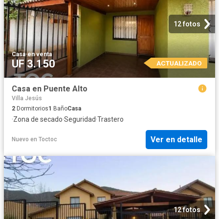
12 fotos
Casa
·
en venta
UF 3.150
ACTUALIZADO
Casa en Puente Alto
Villa Jesús
2
Dormitorios
1
Baño
Casa
·
Zona de secado
·
Seguridad
·
Trastero
Ver en detalle
Nuevo
en
Toctoc
12 fotos