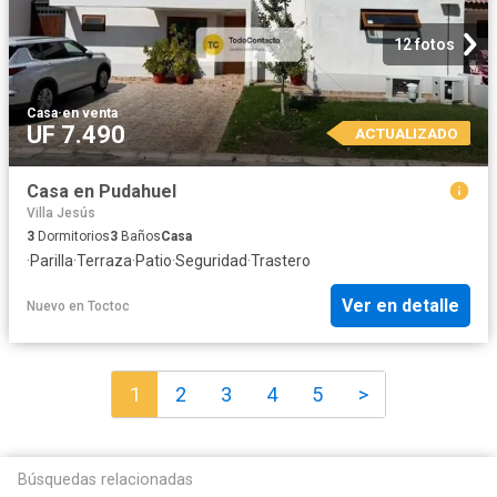
12 fotos
Casa
·
en venta
UF 7.490
ACTUALIZADO
Casa en Pudahuel
Villa Jesús
3
Dormitorios
3
Baños
Casa
·
Parilla
·
Terraza
·
Patio
·
Seguridad
·
Trastero
Ver en detalle
Nuevo
en
Toctoc
1
2
3
4
5
>
Búsquedas relacionadas