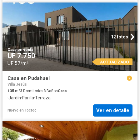
12 fotos
Casa
·
en venta
UF 7.750
ACTUALIZADO
UF 57/m²
Casa en Pudahuel
Villa Jesús
135
m²
3
Dormitorios
3
Baños
Casa
·
Jardín
·
Parilla
·
Terraza
Ver en detalle
Nuevo
en
Toctoc