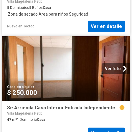
Villa Magdalena Petit
5
Dormitorios
5
Baños
Casa
·
Zona de secado
·
Área para niños
·
Seguridad
Ver en detalle
Nuevo
en
Toctoc
Ver foto
Casa
·
en alquiler
$ 250.000
Se Arrienda Casa Interior Entrada Independiente, Colina, Casas en Arriendo
Villa Magdalena Petit
47
m²
1
Dormitorio
Casa