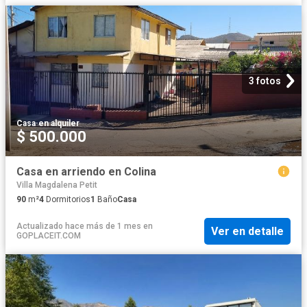
3 fotos
Casa
·
en alquiler
$ 500.000
Casa en arriendo en Colina
Villa Magdalena Petit
90
m²
4
Dormitorios
1
Baño
Casa
Actualizado hace más de 1 mes
en
Ver en detalle
GOPLACEIT.COM