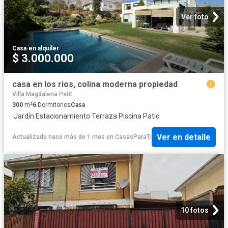
Ver foto
Casa
·
en alquiler
$ 3.000.000
casa en los rios, colina moderna propiedad
Villa Magdalena Petit
300
m²
6
Dormitorios
Casa
·
Jardín
·
Estacionamiento
·
Terraza
·
Piscina
·
Patio
Ver en detalle
Actualizado hace más de 1 mes
en
CasasParaTi
10 fotos