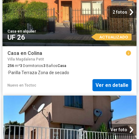
2 fotos
Casa
·
en alquiler
UF 26
ACTUALIZADO
Casa en Colina
Villa Magdalena Petit
256
m²
3
Dormitorios
3
Baños
Casa
·
Parilla
·
Terraza
·
Zona de secado
Ver en detalle
Nuevo
en
Toctoc
Ver foto