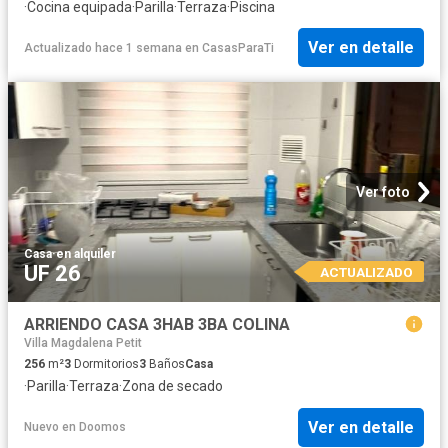
·
Cocina equipada
·
Parilla
·
Terraza
·
Piscina
Ver en detalle
Actualizado hace 1 semana
en
CasasParaTi
Ver foto
Casa
·
en alquiler
UF 26
ACTUALIZADO
ARRIENDO CASA 3HAB 3BA COLINA
Villa Magdalena Petit
256
m²
3
Dormitorios
3
Baños
Casa
·
Parilla
·
Terraza
·
Zona de secado
Ver en detalle
Nuevo
en
Doomos