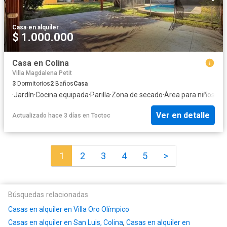
Casa
·
en alquiler
$ 1.000.000
Casa en Colina
Villa Magdalena Petit
3
Dormitorios
2
Baños
Casa
·
Jardín
·
Cocina equipada
·
Parilla
·
Zona de secado
·
Área para niños
·
Pis
Ver en detalle
Actualizado hace 3 días
en
Toctoc
1
2
3
4
5
>
Búsquedas relacionadas
Casas en alquiler en Villa Oro Olímpico
Casas en alquiler en San Luis, Colina
,
Casas en alquiler en