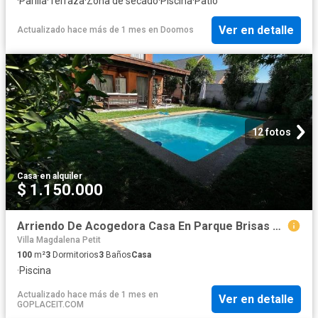
·
Parilla
·
Terraza
·
Zona de secado
·
Piscina
·
Patio
Ver en detalle
Actualizado hace más de 1 mes
en
Doomos
12 fotos
Casa
·
en alquiler
$ 1.150.000
Arriendo De Acogedora Casa En Parque Brisas Norte Chicureo
Villa Magdalena Petit
100
m²
3
Dormitorios
3
Baños
Casa
·
Piscina
Actualizado hace más de 1 mes
en
Ver en detalle
GOPLACEIT.COM