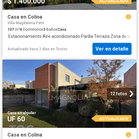
$ 1.400.000
ACTUALIZADO
Casa en Colina
Villa Magdalena Petit
107
m²
6
Dormitorios
3
Baños
Casa
·
Estacionamiento
·
Aire acondicionado
·
Parilla
·
Terraza
·
Zona de seca
Ver en detalle
Actualizado hace 2 días
en
Toctoc
12 fotos
Casa
·
en alquiler
UF 60
ACTUALIZADO
Casa en Colina