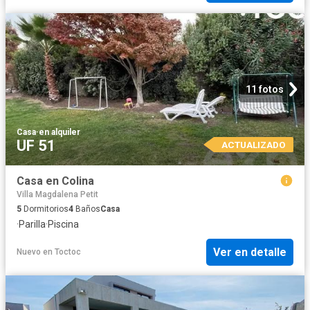
11 fotos
Casa
·
en alquiler
UF 51
ACTUALIZADO
Casa en Colina
Villa Magdalena Petit
5
Dormitorios
4
Baños
Casa
·
Parilla
·
Piscina
Ver en detalle
Nuevo
en
Toctoc