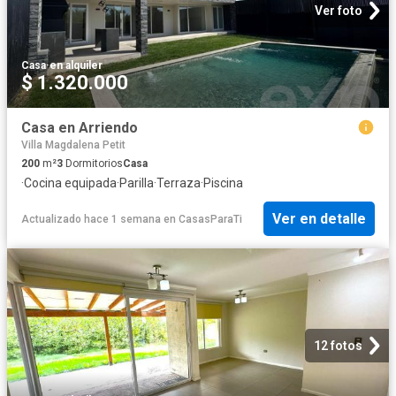
Ver foto
Casa
·
en alquiler
$ 1.320.000
Casa en Arriendo
Villa Magdalena Petit
200
m²
3
Dormitorios
Casa
·
Cocina equipada
·
Parilla
·
Terraza
·
Piscina
Ver en detalle
Actualizado hace 1 semana
en
CasasParaTi
12 fotos