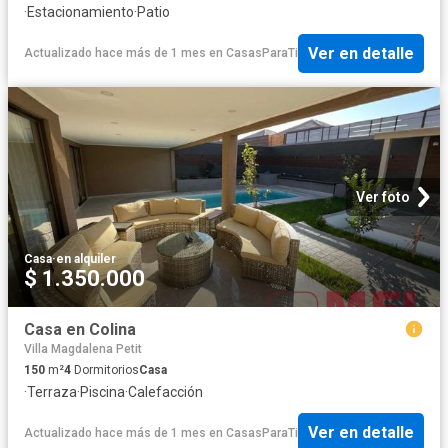
·
Estacionamiento
·
Patio
Ver en detalle
Actualizado hace más de 1 mes
en
CasasParaTi
Ver foto
Casa
·
en alquiler
$ 1.350.000
Casa en Colina
Villa Magdalena Petit
150
m²
4
Dormitorios
Casa
·
Terraza
·
Piscina
·
Calefacción
Ver en detalle
Actualizado hace más de 1 mes
en
CasasParaTi