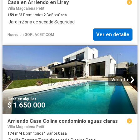
Casa en Arriendo en Liray
Villa Magdalena Petit
159
m²
3
Dormitorios
2
Baños
Casa
·
Jardín
·
Zona de secado
·
Seguridad
Ver en detalle
Nuevo
en
GOPLACEIT.COM
Ver foto
Casa
·
en alquiler
$ 1.650.000
Arriendo Casa Colina condominio aguas claras
Villa Magdalena Petit
174
m²
4
Dormitorios
4
Baños
Casa