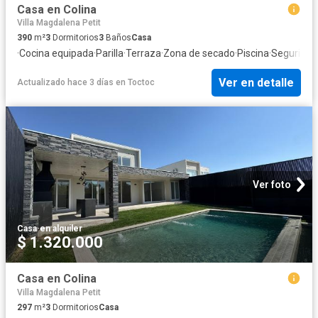
Casa en Colina
Villa Magdalena Petit
390
m²
3
Dormitorios
3
Baños
Casa
·
Cocina equipada
·
Parilla
·
Terraza
·
Zona de secado
·
Piscina
·
Seguridad
Ver en detalle
Actualizado hace 3 días
en
Toctoc
Ver foto
Casa
·
en alquiler
$ 1.320.000
Casa en Colina
Villa Magdalena Petit
297
m²
3
Dormitorios
Casa