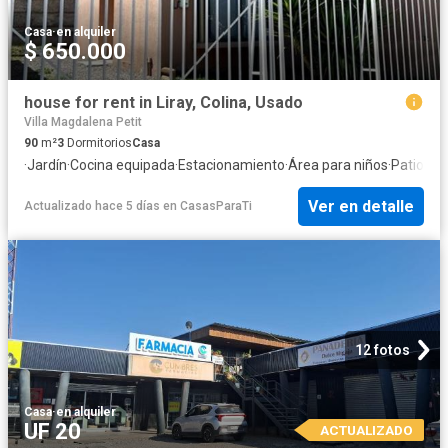
Casa
·
en alquiler
$ 650.000
house for rent in Liray, Colina, Usado
Villa Magdalena Petit
90
m²
3
Dormitorios
Casa
·
Jardín
·
Cocina equipada
·
Estacionamiento
·
Área para niños
·
Patio
Ver en detalle
Actualizado hace 5 días
en
CasasParaTi
12 fotos
Casa
·
en alquiler
UF 20
ACTUALIZADO