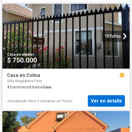
10 fotos
Casa
·
en alquiler
$ 750.000
Casa en Colina
Villa Magdalena Petit
3
Dormitorios
2
Baños
Casa
Ver en detalle
Actualizado hace 3 semanas
en
Toctoc