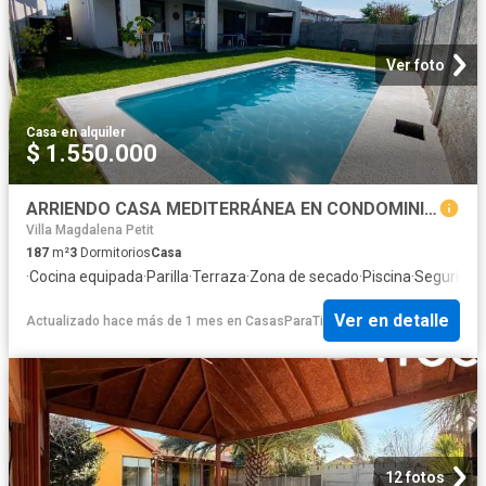
Ver foto
Casa
·
en alquiler
$ 1.550.000
ARRIENDO CASA MEDITERRÁNEA EN CONDOMINIO, NO PERIMETRAL. CHICUREO NORTE / 3D + 3B + Quincho + Piscina / A pasos Colegio Highlands: $1.550.000
Villa Magdalena Petit
187
m²
3
Dormitorios
Casa
·
Cocina equipada
·
Parilla
·
Terraza
·
Zona de secado
·
Piscina
·
Seguridad
Ver en detalle
Actualizado hace más de 1 mes
en
CasasParaTi
12 fotos