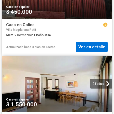
Casa
·
en alquiler
$ 450.000
Casa en Colina
Villa Magdalena Petit
50
m²
2
Dormitorios
1
Baño
Casa
Ver en detalle
Actualizado hace 3 días
en
Toctoc
4 fotos
Casa
·
en alquiler
$ 1.550.000