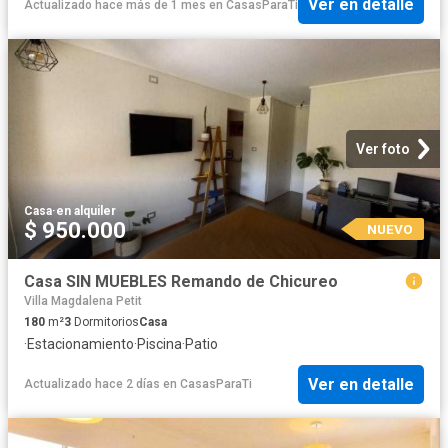
Ver en detalle
Actualizado hace más de 1 mes
en
CasasParaTi
Ver foto
Casa
·
en alquiler
$ 950.000
NUEVO
Casa SIN MUEBLES Remando de Chicureo
Villa Magdalena Petit
180
m²
3
Dormitorios
Casa
·
Estacionamiento
·
Piscina
·
Patio
Ver en detalle
Actualizado hace 2 días
en
CasasParaTi