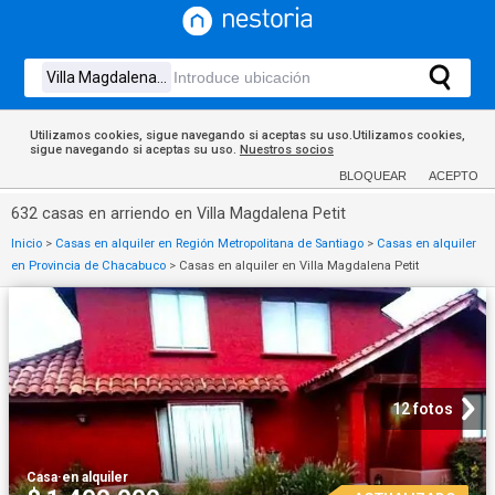
Utilizamos cookies, sigue navegando si aceptas su uso.Utilizamos cookies,
sigue navegando si aceptas su uso.
Nuestros socios
BLOQUEAR
ACEPTO
632 casas en arriendo en Villa Magdalena Petit
Inicio
>
Casas en alquiler en Región Metropolitana de Santiago
>
Casas en alquiler
en Provincia de Chacabuco
>
Casas en alquiler en Villa Magdalena Petit
12 fotos
Casa
·
en alquiler