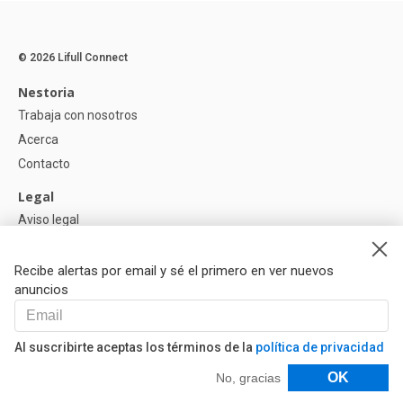
© 2026 Lifull Connect
Nestoria
Trabaja con nosotros
Acerca
Contacto
Legal
Aviso legal
Política de Privacidad
Política de Cookies
Recibe alertas por email y sé el primero en ver nuevos
anuncios
Ayuda
Preguntas
Al suscribirte aceptas los términos de la
política de privacidad
Nuestros Partners
Filtros
OK
No, gracias