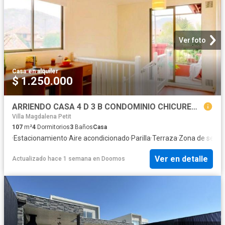
Ver foto
Casa
·
en alquiler
$ 1.250.000
ARRIENDO CASA 4 D 3 B CONDOMINIO CHICUREO NORTE
Villa Magdalena Petit
107
m²
4
Dormitorios
3
Baños
Casa
·
Estacionamiento
·
Aire acondicionado
·
Parilla
·
Terraza
·
Zona de seca
Ver en detalle
Actualizado hace 1 semana
en
Doomos