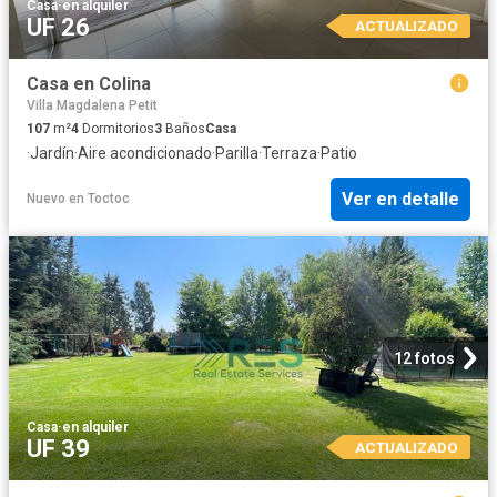
Casa
·
en alquiler
UF 26
ACTUALIZADO
Casa en Colina
Villa Magdalena Petit
107
m²
4
Dormitorios
3
Baños
Casa
·
Jardín
·
Aire acondicionado
·
Parilla
·
Terraza
·
Patio
Ver en detalle
Nuevo
en
Toctoc
12 fotos
Casa
·
en alquiler
UF 39
ACTUALIZADO