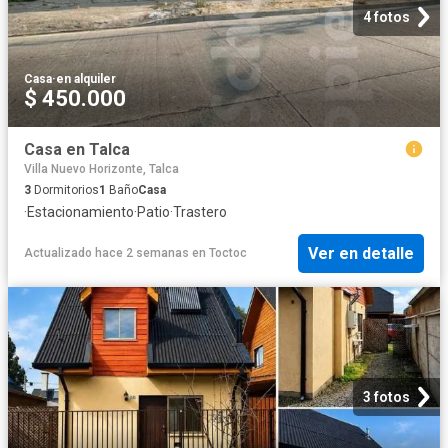
4 fotos
Casa
·
en alquiler
$ 450.000
Casa en Talca
Villa Nuevo Horizonte, Talca
3
Dormitorios
1
Baño
Casa
·
Estacionamiento
·
Patio
·
Trastero
Ver en detalle
Actualizado hace 2 semanas
en
Toctoc
3 fotos