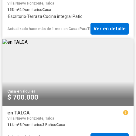
Villa Nuevo Horizonte, Talca
153
m²
4
Dormitorios
Casa
·
Escritorio
·
Terraza
·
Cocina integral
·
Patio
Ver en detalle
Actualizado hace más de 1 mes
en
CasasParaTi
Casa
·
en alquiler
$ 700.000
en TALCA
Villa Nuevo Horizonte, Talca
114
m²
3
Dormitorios
3
Baños
Casa