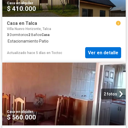
Casa
·
en alquiler
$ 410.000
Casa en Talca
Villa Nuevo Horizonte, Talca
3
Dormitorios
2
Baños
Casa
·
Estacionamiento
·
Patio
Ver en detalle
Actualizado hace 5 días
en
Toctoc
2 fotos
Casa
·
en alquiler
$ 560.000