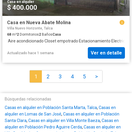
Casa
·
en alquiler
$ 400.000
Casa en Nueva Abate Molina
Villa Nuevo Horizonte, Talca
68
m²
2
Dormitorios
2
Baños
Casa
·
Aire acondicionado
·
Closet empotrado
·
Estacionamiento
·
Electricida
Ver en detalle
Actualizado hace 1 semana
1
2
3
4
5
>
Búsquedas relacionadas
Casas en alquiler en Población Santa Marta, Talca
,
Casas en
alquiler en Lomas de San José
,
Casas en alquiler en Población
Santa Clara
,
Casas en alquiler en Villa Monte Baeza
,
Casas en
alquiler en Población Pedro Aguirre Cerda
,
Casas en alquiler en