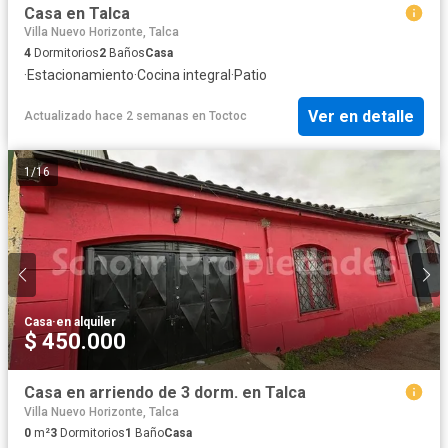
Casa en Talca
Villa Nuevo Horizonte, Talca
4
Dormitorios
2
Baños
Casa
·
Estacionamiento
·
Cocina integral
·
Patio
Ver en detalle
Actualizado hace 2 semanas
en
Toctoc
1
/
16
Casa
·
en alquiler
$ 450.000
Casa en arriendo de 3 dorm. en Talca
Villa Nuevo Horizonte, Talca
0
m²
3
Dormitorios
1
Baño
Casa