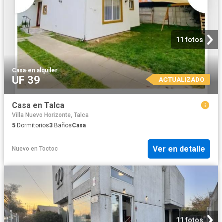
11 fotos
Casa
·
en alquiler
UF 39
ACTUALIZADO
Casa en Talca
Villa Nuevo Horizonte, Talca
5
Dormitorios
3
Baños
Casa
Ver en detalle
Nuevo
en
Toctoc
11 fotos