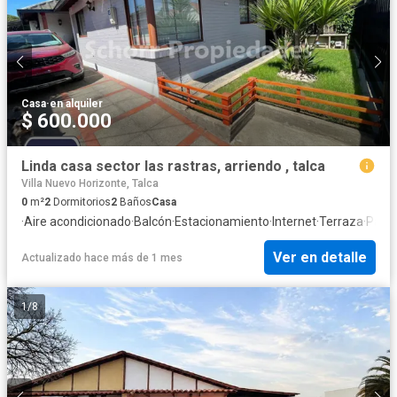
Casa
·
en alquiler
$ 600.000
Linda casa sector las rastras, arriendo , talca
Villa Nuevo Horizonte, Talca
0
m²
2
Dormitorios
2
Baños
Casa
·
Aire acondicionado
·
Balcón
·
Estacionamiento
·
Internet
·
Terraza
·
Patio
Ver en detalle
Actualizado hace más de 1 mes
1
/
8