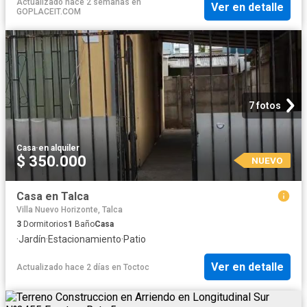
Actualizado hace 2 semanas
en
Ver en detalle
GOPLACEIT.COM
7 fotos
Casa
·
en alquiler
$ 350.000
NUEVO
Casa en Talca
Villa Nuevo Horizonte, Talca
3
Dormitorios
1
Baño
Casa
·
Jardín
·
Estacionamiento
·
Patio
Ver en detalle
Actualizado hace 2 días
en
Toctoc