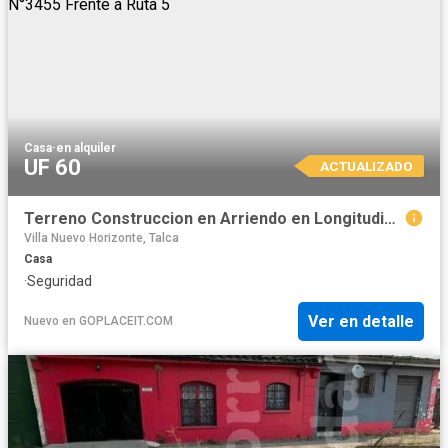
Casa
·
en alquiler
UF 60
ACTUALIZADO
Terreno Construccion en Arriendo en Longitudinal Sur N°3455 Frente a Ruta 5
Villa Nuevo Horizonte, Talca
Casa
·
Seguridad
Ver en detalle
Nuevo
en
GOPLACEIT.COM