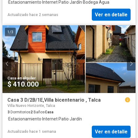
·
Estacionamiento
·
Internet
·
Patio
·
Jardín
·
Bodega
·
Agua
Ver en detalle
Actualizado hace 2 semanas
1
/
3
Casa
·
en alquiler
$ 410.000
Casa 3 D/2B/1E,Villa bicentenario , Talca
Villa Nuevo Horizonte, Talca
3
Dormitorios
2
Baños
Casa
·
Estacionamiento
·
Internet
·
Patio
·
Jardín
Ver en detalle
Actualizado hace 1 semana