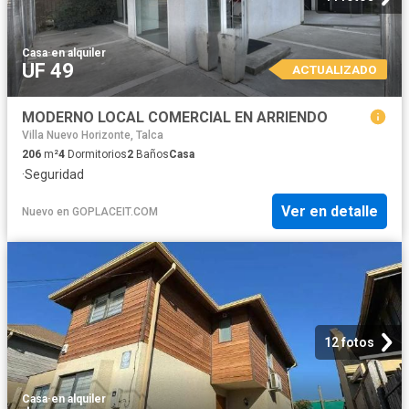
Casa
·
en alquiler
UF 49
ACTUALIZADO
MODERNO LOCAL COMERCIAL EN ARRIENDO
Villa Nuevo Horizonte, Talca
206
m²
4
Dormitorios
2
Baños
Casa
·
Seguridad
Ver en detalle
Nuevo
en
GOPLACEIT.COM
12 fotos
Casa
·
en alquiler