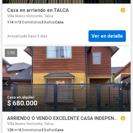
Casa en arriendo en TALCA
Villa Nuevo Horizonte, Talca
114
m²
3
Dormitorios
3
Baños
Casa
Ver en detalle
Actualizado hace 5 días
1
/
30
Casa
·
en alquiler
$ 680.000
ARRIENDO O VENDO EXCELENTE CASA INDEPENDIENTE EN SECTOR LAS RASTRAS, MUY CERCANA A UNIVERSIDAD CATOLICA, MALL PLAZA MAULE
Villa Nuevo Horizonte, Talca
120
m²
4
Dormitorios
3
Baños
Casa