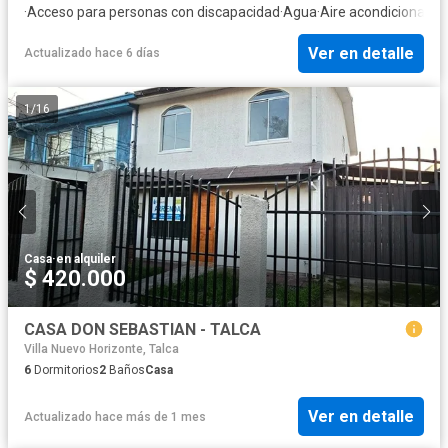
·
Acceso para personas con discapacidad
·
Agua
·
Aire acondicionado
·
Ver en detalle
Actualizado hace 6 días
1
/
16
Casa
·
en alquiler
$ 420.000
CASA DON SEBASTIAN - TALCA
Villa Nuevo Horizonte, Talca
6
Dormitorios
2
Baños
Casa
Ver en detalle
Actualizado hace más de 1 mes