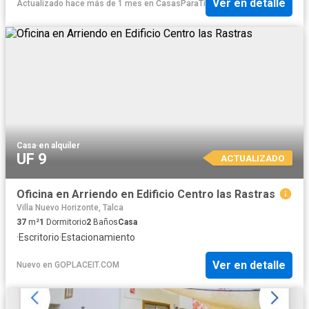
Ver en detalle
Actualizado hace más de 1 mes
en
CasasParaTi
Casa
·
en alquiler
UF 9
ACTUALIZADO
Oficina en Arriendo en Edificio Centro las Rastras
Villa Nuevo Horizonte, Talca
37
m²
1
Dormitorio
2
Baños
Casa
·
Escritorio
·
Estacionamiento
Ver en detalle
Nuevo
en
GOPLACEIT.COM