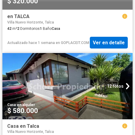
$ 320.000
en TALCA
Villa Nuevo Horizonte, Talca
42
m²
2
Dormitorios
1
Baño
Casa
Ver en detalle
Actualizado hace 1 semana
en
GOPLACEIT.COM
12 fotos
Casa
·
en alquiler
$ 580.000
Casa en Talca
Villa Nuevo Horizonte, Talca