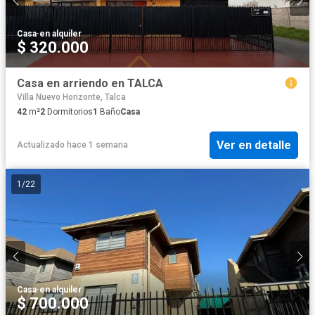
Casa
·
en alquiler
$ 320.000
Casa en arriendo en TALCA
Villa Nuevo Horizonte, Talca
42
m²
2
Dormitorios
1
Baño
Casa
Ver en detalle
Actualizado hace 1 semana
1
/
22
Casa
·
en alquiler
$ 700.000