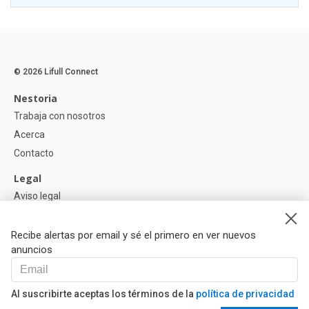
© 2026 Lifull Connect
Nestoria
Trabaja con nosotros
Acerca
Contacto
Legal
Aviso legal
Política de Privacidad
Política de Cookies
Recibe alertas por email y sé el primero en ver nuevos
anuncios
Ayuda
Preguntas
Al suscribirte aceptas los términos de la
política de privacidad
Nuestros Partners