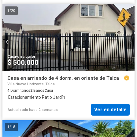
1
/
20
Casa
·
en alquiler
$ 500.000
Casa en arriendo de 4 dorm. en oriente de Talca
Villa Nuevo Horizonte, Talca
4
Dormitorios
2
Baños
Casa
·
Estacionamiento
·
Patio
·
Jardín
Ver en detalle
Actualizado hace 2 semanas
1
/
18