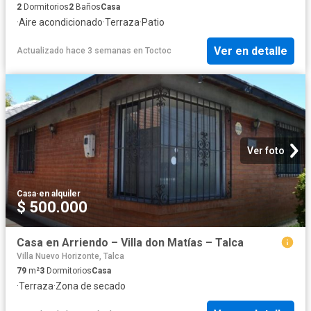
2
Dormitorios
2
Baños
Casa
·
Aire acondicionado
·
Terraza
·
Patio
Ver en detalle
Actualizado hace 3 semanas
en
Toctoc
Ver foto
Casa
·
en alquiler
$ 500.000
Casa en Arriendo – Villa don Matías – Talca
Villa Nuevo Horizonte, Talca
79
m²
3
Dormitorios
Casa
·
Terraza
·
Zona de secado