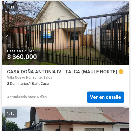
1
/
11
Casa
·
en alquiler
$ 360.000
CASA DOÑA ANTONIA IV - TALCA (MAULE NORTE)
Villa Nuevo Horizonte, Talca
2
Dormitorios
1
Baño
Casa
Ver en detalle
Actualizado hace 6 días
1
/
10