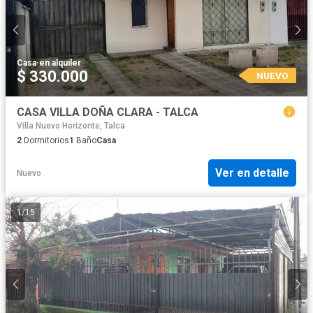
Casa
·
en alquiler
$ 330.000
NUEVO
CASA VILLA DOÑA CLARA - TALCA
Villa Nuevo Horizonte, Talca
2
Dormitorios
1
Baño
Casa
Ver en detalle
Nuevo
1
/
15