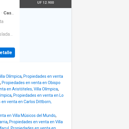
s y
UF 12.900
s
·
Casa
ta
slada
a
miliar
etalle
s que
ás
ÑUÑOA
lla Olímpica
,
Propiedades en venta
estás
,
Propiedades en venta en Obispo
a y
ta en Aristóteles, Villa Olímpica
,
a es
límpica
,
Propiedades en venta en Lo
en venta en Carlos Dittborn,
ica en
nta en Villa Músicos del Mundo
,
combina
arria
,
Propiedades en venta en Villa
Sector
Macul
,
Propiedades en venta en