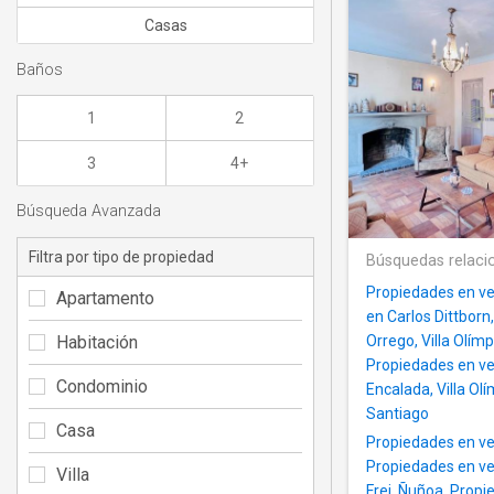
Casas
Baños
1
2
3
4+
Búsqueda Avanzada
Filtra por tipo de propiedad
Búsquedas relaci
Propiedades en v
Apartamento
en Carlos Dittborn
Habitación
Orrego, Villa Olímp
Propiedades en ven
Condominio
Encalada, Villa Ol
Santiago
Casa
Propiedades en v
Propiedades en ven
Villa
Frei, Ñuñoa
,
Propie