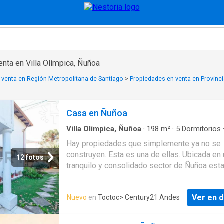
nta en Villa Olímpica, Ñuñoa
 venta en Región Metropolitana de Santiago
>
Propiedades en venta en Provinci
Casa en Ñuñoa
Villa Olímpica, Ñuñoa
·
198
m²
·
5
Dormitorios
Baños
·
Casa
·
Escritorio
·
Jardín
·
Estacionamie
Hay propiedades que simplemente ya no se
Terraza
·
Patio
construyen. Esta es una de ellas. Ubicada en 
12 fotos
tranquilo y consolidado sector de Ñuñoa esta
casa de albañilería de los años 50 destaca p
amplitud excelente distribución y el enorme
Ver en d
Nuevo
en
Toctoc
> Century21 Andes
potencial que ofrece tanto para vivir como pa
invertir. Con un amplio terreno y espacios difí
de encontrar en la actualidad la propiedad cu