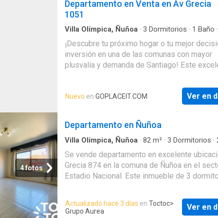
Departamento en Venta en Av Grecia
clásico REMODELADO iluminado con vista
1051
Nororiente, con piso parquet vitrificado, ampl
espacios con muros solidos gruesos, techo 
Villa Olímpica, Ñuñoa
·
3
Dormitorios
·
1
Baño
·
Apartamento
·
Estacionamiento
·
Seguridad
altura ma
¡Descubre tu próximo hogar o tu mejor decis
inversión en una de las comunas con mayor
plusvalía y demanda de Santiago! Este excel
departamento de 3 dormitorios y 1 baño des
su funcional distribución, excelente iluminaci
Ver en d
Nuevo
en
GOPLACEIT.COM
natural y una ubicación privilegiada en la co
Ñuñoa. Cuenta con estacionamiento dentro d
condominio.Ubicado dentro de un condomini
Departamento en Ñuñoa
cerrado con acceso controlado las 24 horas 
conserjería, ofrece la seguridad, tranquilid
Villa Olímpica, Ñuñoa
·
82
m²
·
3
Dormitorios
·
·
Apartamento
Se vende departamento en excelente ubicaci
Grecia 874 en la comuna de Ñuñoa en el sect
4 fotos
Estadio Nacional. Este inmueble de 3 dormito
2 baños cuenta con una distribución de 82 m2
ideal para una familia o inversión. El departa
Actualizado hace 3 días
en
Toctoc
>
Ver en d
goza de una orientación sur-oriente lo que le
Grupo Aurea