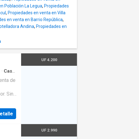
en Población La Legua
,
Propiedades
cul
,
Propiedades en venta en Villa
Grecia y
es en venta en Barrio República
,
ACE
otelladora Andina
,
Propiedades en
a
UF 4.200
s
·
Casa
Trastero
enta de
or. Sin
m2 de
a por
etalle
ng
 Tiene
iene
UF 2.990
n para