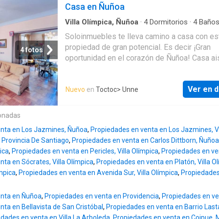
remodelar, pisos con alfombras en domitorio
Casa en Ñuñoa
pasillo, parquet living-comedor
Villa Olímpica, Ñuñoa
·
4
Dormitorios
·
4
Baño
·
Escritorio
Soloinmuebles te lleva camino a casa con es
propiedad de gran potencial. Es decir ¡Gran
4 fotos
oportunidad en el corazón de Ñuñoa! Casa ai
con terreno amplio y gran potencial ideal par
remodelar y convertir en una elegante casa fa
Ver en d
Nuevo
en
Toctoc
> Unne
de estilo clásico o en oficinas para empresa
busquen presencia en una de las comunas m
cotizadas de Santiago. OPORTUNIDAD EN 
onadas
192 m² de construcción 435 m² de terreno 4
enta en Los Jazmines, Ñuñoa
,
Propiedades en venta en Los Jazmines, Vi
dormitorios 4 baños 5 estacionamientos. Si 
, Provincia De Santiago
,
Propiedades en venta en Carlos Dittborn, Ñuñoa
buscando metros reales ubicación estratégic
ica
,
Propiedades en venta en Pericles, Villa Olímpica
,
Propiedades en ven
potencial de valorización esta casa en Ñuño
ta en Sócrates, Villa Olímpica
,
Propiedades en venta en Platón, Villa O
simplemente difícil de igualar. Ubicada entre
ímpica
,
Propiedades en venta en Avenida Sur, Villa Olímpica
,
Propiedades 
General Pedro Pablo Dartnell
y Suárez Muj
uno de los sectores más tradicionales y
enta en Ñuñoa
,
Propiedades en venta en Providencia
,
Propiedades en ve
consolidados de la comuna esta propiedad 
ta en Bellavista de San Cristóbal
,
Propiedades en venta en Barrio Last
amplitud solidez constructiva y proyección. 
dades en venta en Villa La Arboleda
,
Propiedades en venta en Coipue, 