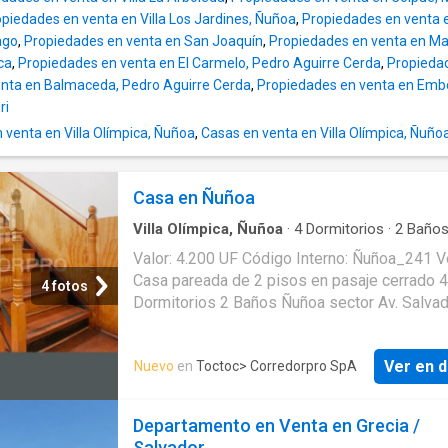
tranquilo y residencial cercano a servicios
piedades en venta en Villa Los Jardines, Ñuñoa
,
Propiedades en venta 
supermercados colegios áreas verdes y con
ago
,
Propiedades en venta en San Joaquín
,
Propiedades en venta en Ma
excelente conectividad hacia Av. Irarrázaval 
ca
,
Propiedades en venta en El Carmelo, Pedro Aguirre Cerda
,
Propiedad
principales vías estructurales. LO QUE LA H
nta en Balmaceda, Pedro Aguirre Cerda
,
Propiedades en venta en Emb
DIFERENTE: 192 m
ri
venta en Villa Olímpica, Ñuñoa
,
Casas en venta en Villa Olímpica, Ñuño
Casa en Ñuñoa
Villa Olímpica, Ñuñoa
·
4
Dormitorios
·
2
Baño
·
Estacionamiento
·
Terraza
·
Zona de secado
·
Valor: 4.200 UF Código Interno: Ñuñoa_241 V
Casa pareada de 2 pisos en pasaje cerrado 4
4 fotos
Dormitorios 2 Baños Ñuñoa sector Av. Salvad
estacionamiento. * 74 m2 construidos y 92 
terreno. * Orientación Norte (Frontis). Paread
Ver en d
Nuevo
en
Toctoc
> Corredorpro SpA
oriente y poniente. * Primer piso: Amplio livi
comedor cocina tradicional y baño de visitas.
antejardín y en la parte posterior de la casa t
Departamento en Venta en Grecia /
logia y terraza. La logia cuenta con instalació
Salvador