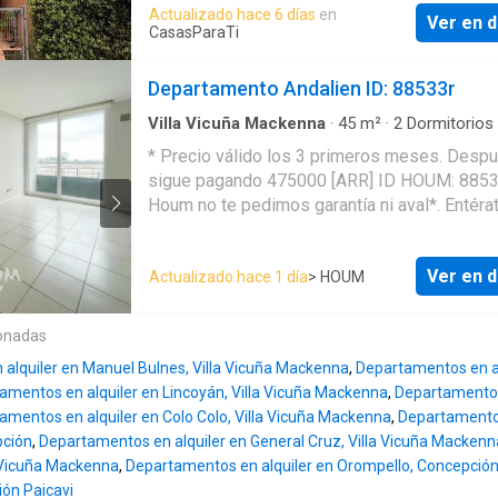
centro de Concepción a pie. Cuenta con dos
Actualizado hace 6 días
en
personalizada durante todo el proceso. Requ
Ver en d
dormitorios equipados con cama y un tercer
CasasParaTi
para arrendar con nosotros: - Se deben demo
cuenta con dos closet factible de convertir 
ingresos que sean 2 8 veces el valor del arri
dormitorio. Incluye lavadora, refrigerador, coc
Departamento Andalien ID: 88533r
En caso de que tus ingresos no lleguen a 2 
comedor y dos dormitorios en condiciones d
el valor del arrie
utilizados
Villa Vicuña Mackenna
·
45
m²
·
2
Dormitorios
Baños
·
Apartamento
·
Balcón
·
Conserje
·
Sala
* Precio válido los 3 primeros meses. Desp
polivalente
·
Trastero
·
Terraza
sigue pagando 475000 [ARR] ID HOUM: 88533 En
Houm no te pedimos garantía ni aval*. Entéra
todos los beneficios al Arrendar con nosotros:
Asistencia e intermediación con el propietario
Ver en d
Actualizado hace 1 día
> HOUM
Firma tu contrato online • Arrienda sin burocracia,
papeleos y mucho más rápido Departamento en
arriendo, ubicado en la comuna de Concepció
onadas
una superficie construida de 45.00 m² y super
alquiler en Manuel Bulnes, Villa Vicuña Mackenna
,
Departamentos en alq
total de 47.00 m². Sus principales características
amentos en alquiler en Lincoyán, Villa Vicuña Mackenna
,
Departamentos 
son: • mariposa • Amoblado • 2 dormitorios • 2 baños
amentos en alquiler en Colo Colo, Villa Vicuña Mackenna
,
Departamentos
• Admite mascotas • Piso 7 • Año de construcción:
pción
,
Departamentos en alquiler en General Cruz, Villa Vicuña Mackenn
2022 • Conexión a lavadora Además, el inmueble
a Vicuña Mackenna
,
Departamentos en alquiler en Orompello, Concepció
cuenta con las siguientes amenidades: • Salón de
ón Paicavi