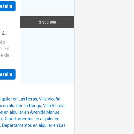
isitos
etalle
o que
strar
como
endo -
ina,
$ 300.000
8 veces
e ser
·
2
ués
te de
 •
 •
etalle
n, con
ficie
uiler en Las Heras, Villa Vicuña
en alquiler en Rengo, Villa Vicuña
 en alquiler en Avenida Manuel
a
,
Departamentos en alquiler en
n
,
Departamentos en alquiler en Las