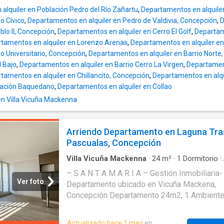
eventos • Vigilancia 24 hrs • Ascensor • Lavandería
alquiler en Población Pedro del Río Zañartu
,
Departamentos en alquiler
Si arriendas con nosotros, te brindamos ases
io Cívico
,
Departamentos en alquiler en Pedro de Valdivia, Concepción
,
D
personalizada durante todo el proceso. Requisitos
lo II, Concepción
,
Departamentos en alquiler en Cerro El Golf
,
Departame
para arrendar con nosotros: • Se deben demostrar
tamentos en alquiler en Lorenzo Arenas
,
Departamentos en alquiler en 
ingresos que sean 2,8 veces el valor del arrie
rio Universitario, Concepción
,
Departamentos en alquiler en Barrio Norte
En caso de que tus ingresos no lleguen a 2,
l Bajo
,
Departamentos en alquiler en Barrio Cerro La Virgen
,
Departamen
el valor del arriendo, estos pueden ser la su
tamentos en alquiler en Chillancito, Concepción
,
Departamentos en alqui
los ingresos de las personas que vivirán en l
blación Baquedano
,
Departamentos en alquiler en Collao
propiedad IMPORTANTE: • Si tienes alguna duda por
favor puedes solicitar más información desd
en Villa Vicuña Mackenna
portales como también contactarte directam
nosotros • Te invitamos a agendar una visita a esta
Arriendo Departamento en Laguna Tra
propiedad: esta puede ser presencial o vía
Pascualas, Concepción
streaming, desde la comodidad de tu hogar Más que
una corredora, somos Houm. *Aplican T&C
Villa Vicuña Mackenna
·
24
m²
·
1
Dormitorio
·
Apartamento
·
Estacionamiento
·
Balcón
·
Coci
– S A N T A M A R I A – Gestión Inmobiliaria-
integral
·
Calefacción
Ver foto
Departamento ubicado en Vicuña Mackena,
Concepción Departamento 24m2, 1 Ambiente
Baño, 1 Balcón, 1 Estacionamiento Arriendo: 
Rebajado 3 meses: $ Gastos comunes: $45.
Actualizado hace 1 mes
en