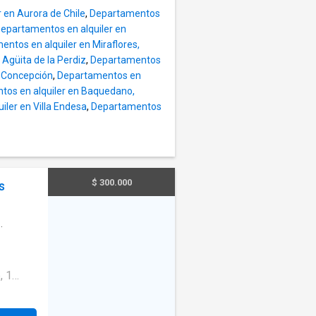
 en Aurora de Chile
,
Departamentos
oría
epartamentos en alquiler en
ntos en alquiler en Miraflores,
Agüita de la Perdiz
,
Departamentos
ndo •
, Concepción
,
Departamentos en
8 veces
tos en alquiler en Baquedano,
ma de
ler en Villa Endesa
,
Departamentos
a
e los
ente con
$ 300.000
s
na
, 1
$
000 app