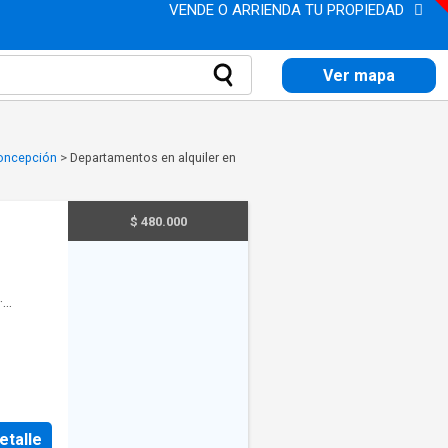
VENDE O ARRIENDA TU PROPIEDAD
Ver mapa
Concepción
>
Departamentos en alquiler en
$ 480.000
·
etalle