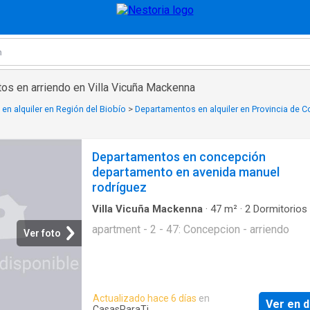
os en arriendo en Villa Vicuña Mackenna
en alquiler en Región del Biobío
>
Departamentos en alquiler en Provincia de 
Departamentos en concepción
departamento en avenida manuel
rodríguez
Villa Vicuña Mackenna
·
47
m²
·
2
Dormitorios
Apartamento
apartment - 2 - 47: Concepcion - arriendo
Ver foto
Actualizado hace 6 días
en
Ver en d
CasasParaTi