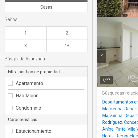
Casas
Baños
1
2
3
4+
Búsqueda Avanzada
Filtra por tipo de propiedad
1
/
27
Apartamento
Búsquedas relaci
Habitación
Departamentos en 
Condominio
Mackenna
,
Depart
Mackenna
,
Depart
Características
Rodríguez, Conce
Aníbal Pinto, Vill
Estacionamiento
Heras, Remodelaci