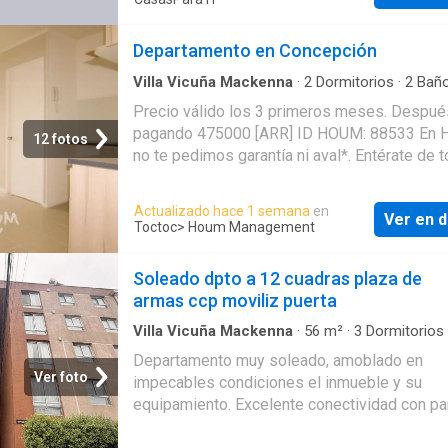
Departamento en Concepción
Villa Vicuña Mackenna
·
2
Dormitorios
·
2
Bañ
Apartamento
·
Zona de secado
Precio válido los 3 primeros meses. Despué
pagando 475000 [ARR] ID HOUM: 88533 En
12 fotos
no te pedimos garantía ni aval*. Entérate de 
los beneficios al Arrendar con nosotros: - As
e intermediación con el propietario - Firma tu
Actualizado hace 1 semana
en
Ver en d
contrato online - Arrienda sin burocracia pap
Toctoc
> Houm Management
mucho más rápido Departamento en arriendo
ubicado en la comuna de Concepción con una
Soleado dpto a 12 cuadras plaza de
superficie construida de 45.00 m² y superficie
armas ccp moviliz puerta
de 47.00 m². Sus principales características s
mariposa - Amoblado - 2 dormitorios - 2 bañ
Villa Vicuña Mackenna
·
56
m²
·
3
Dormitorios
Apartamento
Admite mascotas - Piso 7 - Año de construcc
Departamento muy soleado, amoblado en
2022 - Conexión a lavadora Además el inmue
Ver foto
impecables condiciones el inmueble y su
cuenta con las siguientes amenidades: - Sal
equipamiento. Excelente conectividad con p
eventos - Vigilancia 24 hrs - Ascensor - Lava
a la puerta del edificio. Permite el traslado ha
Si arriendas con nosotros te brindamos ases