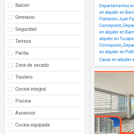
Balcón
Departamentos en 
en alquiler en Barr
Gimnasio
Población Juan Pab
Concepción
,
Depar
Seguridad
en alquiler en Bar
alquiler en Tucape
Terraza
Concepción
,
Depar
en alquiler en Po
Parilla
Casas en alquiler 
Zona de secado
Trastero
Cocina integral
Piscina
Ascensor
Cocina equipada