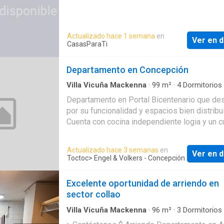
Actualizado hace 1 semana
en
Ver en d
CasasParaTi
Departamento en Concepción
Villa Vicuña Mackenna
·
99
m²
·
4
Dormitorios
Baños
·
Apartamento
·
Terraza
·
Zona de seca
Departamento en Portal Bicentenario que de
Gimnasio
·
Seguridad
por su funcionalidad y espacios bien distribu
Cuenta con cocina independiente logia y un c
de servicio con baño completo separado del
del departamento. El living comedor conecta
Actualizado hace 3 semanas
en
Ver en d
terraza y da acceso a los dormitorios donde
Toctoc
> Engel & Volkers - Concepción
encontramos tres habitaciones un baño comp
una habitación principal con baño en suite. El 
Excelente oportunidad de arriendo en
ofrece amplias áreas comunes: seguridad 2
sector collao
lavanderías gimnasio salas de juegos salon
eventos y reuniones quinchos terrazas salón
Villa Vicuña Mackenna
·
96
m²
·
3
Dormitorios
Apartamento
·
Estacionamiento
·
Alarma
·
Segu
pool y estacionamientos de visita. Los espa