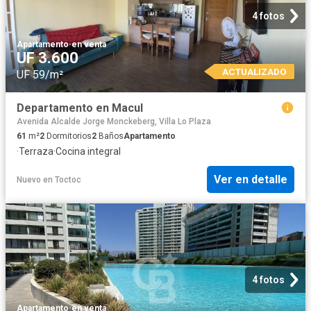
4 fotos
Apartamento
·
en venta
UF 3.600
ACTUALIZADO
UF 59/m²
Departamento en Macul
Avenida Alcalde Jorge Monckeberg, Villa Lo Plaza
61
m²
2
Dormitorios
2
Baños
Apartamento
·
Terraza
·
Cocina integral
Ver en detalle
Nuevo
en
Toctoc
4 fotos
Apartamento
·
en venta