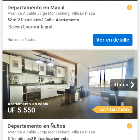
Departamento en Macul
Avenida Alcalde Jorge Monckeberg, Villa Lo Plaza
52
m²
2
Dormitorios
2
Baños
Apartamento
·
Balcón
·
Cocina integral
Ver en detalle
Nuevo
en
Toctoc
4 fotos
Apartamento
·
en venta
UF 5.550
ACTUALIZADO
Departamento en Ñuñoa
Avenida Alcalde Jorge Monckeberg, Villa Lo Plaza
3
Dormitorios
2
Baños
Apartamento