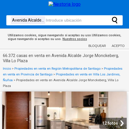
Utilizamos cookies, sigue navegando si aceptas su uso.Utilizamos cookies,
sigue navegando si aceptas su uso.
Nuestros socios
BLOQUEAR
ACEPTO
66.372 casas en venta en Avenida Alcalde Jorge Monckeberg,
Villa Lo Plaza
Inicio
>
Propiedades en venta en Región Metropolitana de Santiago
>
Propiedades
en venta en Provincia de Santiago
>
Propiedades en venta en Villa Los Jardines,
Ñuñoa
>
Propiedades en venta en Avenida Alcalde Jorge Monckeberg, Villa Lo
Plaza
12 fotos