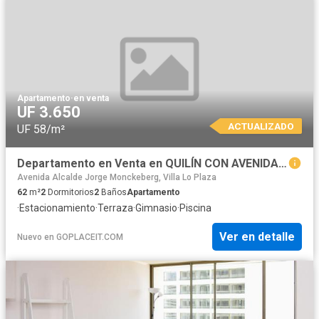
Apartamento
·
en venta
UF 3.650
ACTUALIZADO
UF 58/m²
Departamento en Venta en QUILÍN CON AVENIDA MACUL
Avenida Alcalde Jorge Monckeberg, Villa Lo Plaza
62
m²
2
Dormitorios
2
Baños
Apartamento
·
Estacionamiento
·
Terraza
·
Gimnasio
·
Piscina
Ver en detalle
Nuevo
en
GOPLACEIT.COM