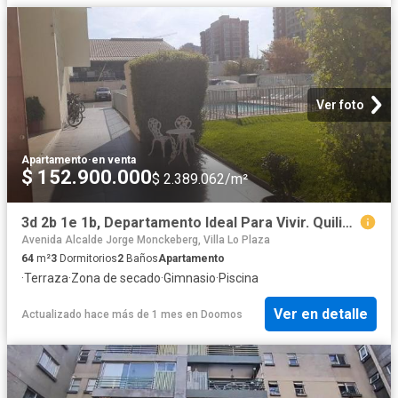
Ver foto
Apartamento
·
en venta
$ 152.900.000
$ 2.389.062/m²
3d 2b 1e 1b, Departamento Ideal Para Vivir. Quilin Macul.
Avenida Alcalde Jorge Monckeberg, Villa Lo Plaza
64
m²
3
Dormitorios
2
Baños
Apartamento
·
Terraza
·
Zona de secado
·
Gimnasio
·
Piscina
Ver en detalle
Actualizado hace más de 1 mes
en
Doomos