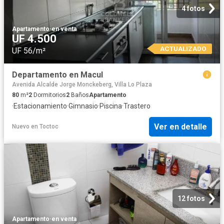
4 fotos
Apartamento
·
en venta
UF 4.500
ACTUALIZADO
UF 56/m²
Departamento en Macul
Avenida Alcalde Jorge Monckeberg, Villa Lo Plaza
80
m²
2
Dormitorios
2
Baños
Apartamento
·
Estacionamiento
·
Gimnasio
·
Piscina
·
Trastero
Ver en detalle
Nuevo
en
Toctoc
12 fotos
Apartamento
·
en venta