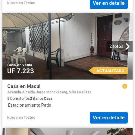
Ver en detalle
Nuevo
en
Toctoc
2 fotos
Casa
·
en venta
UF 7.223
ACTUALIZADO
Casa en Macul
Avenida Alcalde Jorge Monckeberg, Villa Lo Plaza
5
Dormitorios
2
Baños
Casa
·
Estacionamiento
·
Patio
Ver en detalle
Nuevo
en
Toctoc