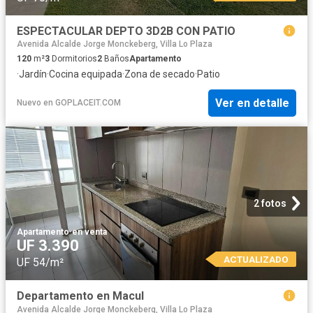
ESPECTACULAR DEPTO 3D2B CON PATIO
Avenida Alcalde Jorge Monckeberg, Villa Lo Plaza
120
m²
3
Dormitorios
2
Baños
Apartamento
·
Jardín
·
Cocina equipada
·
Zona de secado
·
Patio
Ver en detalle
Nuevo
en
GOPLACEIT.COM
2 fotos
Apartamento
·
en venta
UF 3.390
ACTUALIZADO
UF 54/m²
Departamento en Macul
Avenida Alcalde Jorge Monckeberg, Villa Lo Plaza