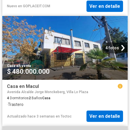
Ver en detalle
Nuevo
en
GOPLACEIT.COM
4 fotos
Casa
·
en venta
$ 480.000.000
Casa en Macul
Avenida Alcalde Jorge Monckeberg, Villa Lo Plaza
4
Dormitorios
2
Baños
Casa
·
Trastero
Ver en detalle
Actualizado hace 3 semanas
en
Toctoc