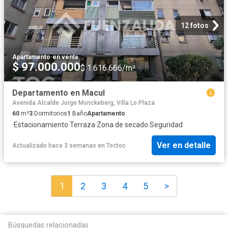
12 fotos
Apartamento
·
en venta
$ 97.000.000
$ 1.616.666/m²
Departamento en Macul
Avenida Alcalde Jorge Monckeberg, Villa Lo Plaza
60
m²
3
Dormitorios
1
Baño
Apartamento
·
Estacionamiento
·
Terraza
·
Zona de secado
·
Seguridad
Ver en detalle
Actualizado hace 3 semanas
en
Toctoc
1
2
3
4
5
>
Búsquedas relacionadas