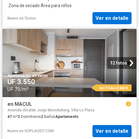
·
Zona de secado
·
Área para niños
Ver en detalle
Nuevo
en
Toctoc
12 fotos
Apartamento
·
en venta
UF 3.550
ACTUALIZADO
UF 75/m²
en MACUL
Avenida Alcalde Jorge Monckeberg, Villa Lo Plaza
47
m²
2
Dormitorios
2
Baños
Apartamento
Ver en detalle
Nuevo
en
GOPLACEIT.COM