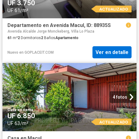
UF 3.750
ACTUALIZADO
UF 61/m²
Departamento en Avenida Macul, ID: 88935S
Avenida Alcalde Jorge Monckeberg, Villa Lo Plaza
61
m²
2
Dormitorios
2
Baños
Apartamento
Ver en detalle
Nuevo
en
GOPLACEIT.COM
4 fotos
Casa
·
en venta
UF 6.850
ACTUALIZADO
UF 63/m²
Casa en Macul