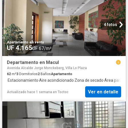
4 fotos
Apartamento
·
en venta
UF 4.165
UF 67/m²
Departamento en Macul
Avenida Alcalde Jorge Monckeberg, Villa Lo Plaza
62
m²
3
Dormitorios
2
Baños
Apartamento
·
Estacionamiento
·
Aire acondicionado
·
Zona de secado
·
Área para ni
Ver en detalle
Actualizado hace 1 semana
en
Toctoc