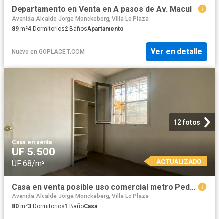
Departamento en Venta en A pasos de Av. Macul
Avenida Alcalde Jorge Monckeberg, Villa Lo Plaza
89
m²
4
Dormitorios
2
Baños
Apartamento
Ver en detalle
Nuevo
en
GOPLACEIT.COM
12 fotos
Casa
·
en venta
UF 5.500
ACTUALIZADO
UF 68/m²
Casa en venta posible uso comercial metro Pedreros
Avenida Alcalde Jorge Monckeberg, Villa Lo Plaza
80
m²
3
Dormitorios
1
Baño
Casa