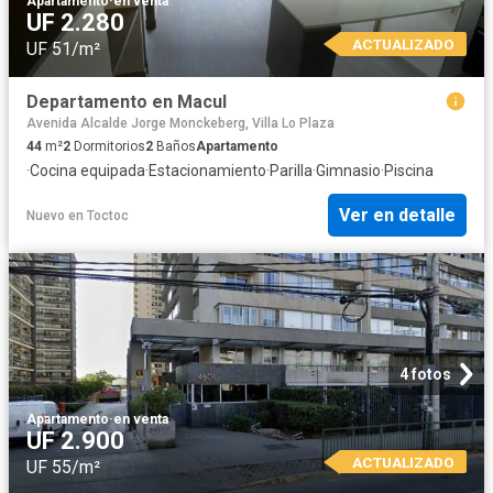
Apartamento
·
en venta
UF 2.280
ACTUALIZADO
UF 51/m²
Departamento en Macul
Avenida Alcalde Jorge Monckeberg, Villa Lo Plaza
44
m²
2
Dormitorios
2
Baños
Apartamento
·
Cocina equipada
·
Estacionamiento
·
Parilla
·
Gimnasio
·
Piscina
Ver en detalle
Nuevo
en
Toctoc
4 fotos
Apartamento
·
en venta
UF 2.900
ACTUALIZADO
UF 55/m²