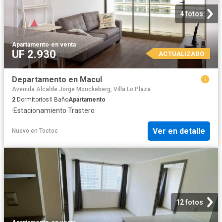
4 fotos
Apartamento
·
en venta
UF 2.930
ACTUALIZADO
Departamento en Macul
Avenida Alcalde Jorge Monckeberg, Villa Lo Plaza
2
Dormitorios
1
Baño
Apartamento
·
Estacionamiento
·
Trastero
Ver en detalle
Nuevo
en
Toctoc
12 fotos