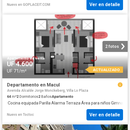
Ver en detalle
Nuevo
en
GOPLACEIT.COM
2 fotos
Apartamento
·
en venta
UF 4.600
ACTUALIZADO
UF 71/m²
Departamento en Macul
Avenida Alcalde Jorge Monckeberg, Villa Lo Plaza
64
m²
2
Dormitorios
2
Baños
Apartamento
·
Cocina equipada
·
Parilla
·
Alarma
·
Terraza
·
Área para niños
·
Gimnasio
·
Ver en detalle
Nuevo
en
Toctoc