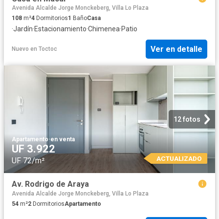
Avenida Alcalde Jorge Monckeberg, Villa Lo Plaza
108
m²
4
Dormitorios
1
Baño
Casa
·
Jardín
·
Estacionamiento
·
Chimenea
·
Patio
Ver en detalle
Nuevo
en
Toctoc
12 fotos
Apartamento
·
en venta
UF 3.922
ACTUALIZADO
UF 72/m²
Av. Rodrigo de Araya
Avenida Alcalde Jorge Monckeberg, Villa Lo Plaza
54
m²
2
Dormitorios
Apartamento