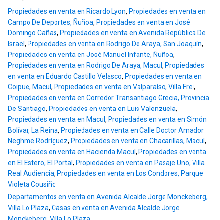
Propiedades en venta en Ricardo Lyon
,
Propiedades en venta en
Campo De Deportes, Ñuñoa
,
Propiedades en venta en José
Domingo Cañas
,
Propiedades en venta en Avenida República De
Israel
,
Propiedades en venta en Rodrigo De Araya, San Joaquín
,
Propiedades en venta en José Manuel Infante, Ñuñoa
,
Propiedades en venta en Rodrigo De Araya, Macul
,
Propiedades
en venta en Eduardo Castillo Velasco
,
Propiedades en venta en
Coipue, Macul
,
Propiedades en venta en Valparaíso, Villa Frei
,
Propiedades en venta en Corredor Transantiago Grecia, Provincia
De Santiago
,
Propiedades en venta en Luis Valenzuela
,
Propiedades en venta en Macul
,
Propiedades en venta en Simón
Bolívar, La Reina
,
Propiedades en venta en Calle Doctor Amador
Neghme Rodríguez
,
Propiedades en venta en Chacarillas, Macul
,
Propiedades en venta en Hacienda Macul
,
Propiedades en venta
en El Estero, El Portal
,
Propiedades en venta en Pasaje Uno, Villa
Real Audiencia
,
Propiedades en venta en Los Condores, Parque
Violeta Cousiño
Departamentos en venta en Avenida Alcalde Jorge Monckeberg,
Villa Lo Plaza
,
Casas en venta en Avenida Alcalde Jorge
Monckeberg, Villa Lo Plaza