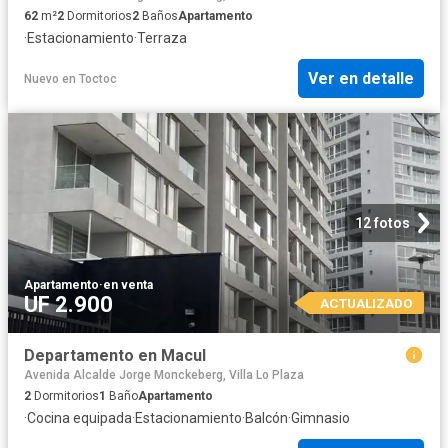
62
m²
2
Dormitorios
2
Baños
Apartamento
·
Estacionamiento
·
Terraza
Ver en detalle
Nuevo
en
Toctoc
12 fotos
Apartamento
·
en venta
UF 2.900
ACTUALIZADO
Departamento en Macul
Avenida Alcalde Jorge Monckeberg, Villa Lo Plaza
2
Dormitorios
1
Baño
Apartamento
·
Cocina equipada
·
Estacionamiento
·
Balcón
·
Gimnasio