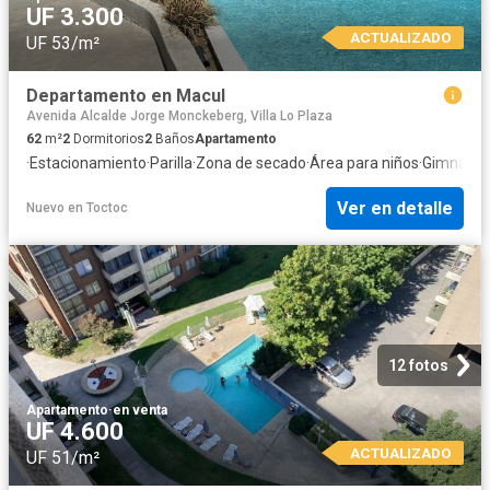
UF 3.300
ACTUALIZADO
UF 53/m²
Departamento en Macul
Avenida Alcalde Jorge Monckeberg, Villa Lo Plaza
62
m²
2
Dormitorios
2
Baños
Apartamento
·
Estacionamiento
·
Parilla
·
Zona de secado
·
Área para niños
·
Gimnasio
·
Ver en detalle
Nuevo
en
Toctoc
12 fotos
Apartamento
·
en venta
UF 4.600
ACTUALIZADO
UF 51/m²