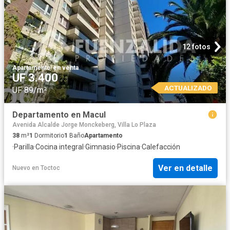
12 fotos
Apartamento
·
en venta
UF 3.400
ACTUALIZADO
UF 89/m²
Departamento en Macul
Avenida Alcalde Jorge Monckeberg, Villa Lo Plaza
38
m²
1
Dormitorio
1
Baño
Apartamento
·
Parilla
·
Cocina integral
·
Gimnasio
·
Piscina
·
Calefacción
Ver en detalle
Nuevo
en
Toctoc