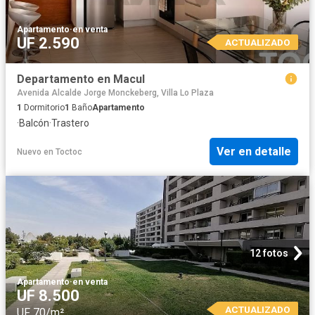
Apartamento
·
en venta
UF 2.590
ACTUALIZADO
Departamento en Macul
Avenida Alcalde Jorge Monckeberg, Villa Lo Plaza
1
Dormitorio
1
Baño
Apartamento
·
Balcón
·
Trastero
Ver en detalle
Nuevo
en
Toctoc
12 fotos
Apartamento
·
en venta
UF 8.500
ACTUALIZADO
UF 70/m²