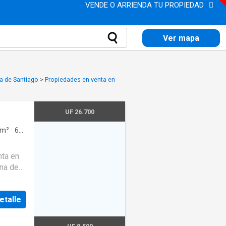
VENDE O ARRIENDA TU PROPIEDAD
Ver mapa
a de Santiago
>
Propiedades en venta en
UF 26.700
m²
·
6
nta en
una de
2
etalle
s,
a
o único