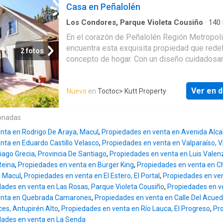
condominio posee alarma portón eléctrico. G
Casa en Peñalolén
Comunes 130.000 PRIMER PISO • Hall de ent
Living comedor separados • Patio con terraz
Los Condores, Parque Violeta Cousiño
·
140
Dormitorios
·
4
Baños
·
Casa
·
Jardín
piscina • Cocina con comedor de diario • Logg
En el corazón de Peñalolén Región Metropoli
Pieza y baño de servicio • Baño para visitas
encuentra esta exquisita propiedad que redef
2 fotos
SEGUNDO PISO • Dormitorio principal en sui
concepto de hogar. Con un diseño cuidados
con luz natural y Walk-in closet • Dos dormito
concebido para ofrecer el máximo confort es
Baño completo con luz natural TERCER PISO 
cuenta con cuatro espaciosos dormitorios y 
sala de estar con aire acondicionado se pue
Ver en d
Nuevo
en
Toctoc
> Kutt Property
baños ideales para dar cabida a una vida fami
remodelar y construir dormitorio y baño •
plena. Imagine la comodidad de tener dos
Estacionamientos para 2 autos
estacionamientos eliminando las preocupac
onadas
espacio cada vez que llegue a casa. Esta res
nta en Rodrigo De Araya, Macul
,
Propiedades en venta en Avenida Alcal
con 140 m² de construcción en un terreno de
nta en Eduardo Castillo Velasco
,
Propiedades en venta en Valparaíso, Vil
presenta oportunidades infinitas para desarrol
iago Grecia, Provincia De Santiago
,
Propiedades en venta en Luis Valen
jardín de sus sueños o un rincón de relax pri
Reina
,
Propiedades en venta en Burger King
,
Propiedades en venta en Ch
ubicación estratégica en Peñalolén ofrece la
a Macul
,
Propiedades en venta en El Estero, El Portal
,
Propiedades en ven
tranquilidad que busca sin renunciar a la
ades en venta en Las Rosas, Parque Violeta Cousiño
,
Propiedades en ve
accesibilidad a servicios y centros urbanos. 
enta en Quebrada Camarones
,
Propiedades en venta en Calle Del Acue
precio de UF 7 700 esta propiedad no solo e
ces, Antupirén Alto
,
Propiedades en venta en Río Lauca, El Progreso
,
Pr
inversión en un inmueble de calidad sino en u
dades en venta en La Senda