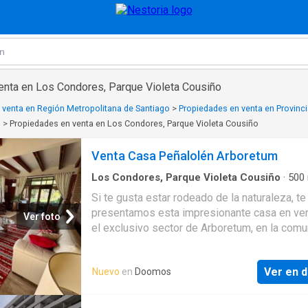
enta en Los Condores, Parque Violeta Cousiño
 venta en Región Metropolitana de Santiago
>
Propiedades en venta en Provinci
o
>
Propiedades en venta en Los Condores, Parque Violeta Cousiño
Venta Casa Peñalolén Arboretum
Los Condores, Parque Violeta Cousiño
·
500
Dormitorios
·
5
Baños
·
Casa
·
Calefacción
Si te gusta estar rodeado de la naturaleza, te
presentamos esta impresionante casa en ve
Ver foto
el exclusivo sector de Arboretum, en la com
Peñalolén. Con una superficie total de 500 m
construidos en un terreno de 2500 m2, esta
Ver en d
Nuevo
en
Doomos
propiedad cuenta con 6 dormitorios y 5 baño
ofreciendo amplitud y comodidad para toda l
familia. Este bungalow destaca por su diseñ