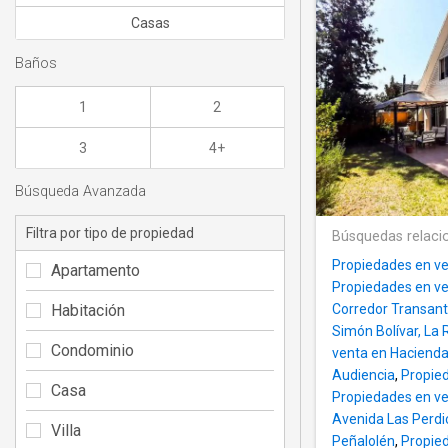
Casas
Baños
1
2
3
4+
Búsqueda Avanzada
Filtra por tipo de propiedad
Búsquedas relaci
Propiedades en ve
Apartamento
Propiedades en ve
Habitación
Corredor Transant
Simón Bolívar, La 
Condominio
venta en Haciend
Audiencia
,
Propied
Casa
Propiedades en v
Avenida Las Perdi
Villa
Peñalolén
,
Propie