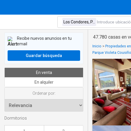
47.780 casas en v
Recibe nuevos anuncios en tu
email
Inicio
>
Propiedades en
Parque Violeta Cousiñ
Guardar búsqueda
En venta
En alquiler
Ordenar por:
Dormitorios