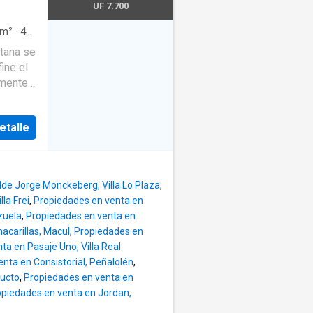
astos
UF 7.700
rada •
a y
m²
·
4
ia •
tana se
ine el
te baño
amente
rios •
ta casa
• Gran
cuatro
de
etalle
liar
iones de
idencia
de Jorge Monckeberg, Villa Lo Plaza
,
 270 m²
la Frei
,
Propiedades en venta en
lar el
zuela
,
Propiedades en venta en
vado. Su
acarillas, Macul
,
Propiedades en
ta en Pasaje Uno, Villa Real
nta en Consistorial, Peñalolén
,
Con un
ducto
,
Propiedades en venta en
s una
opiedades en venta en Jordan,
n estilo