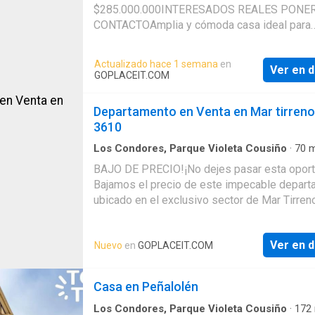
para comedor de diario. Logia techada - bod
$285.000.000INTERESADOS REALES PONE
Dormitorio de servicio en suite baño con duc
CONTACTOAmplia y cómoda casa ideal para
Segundo Piso: Dormitorio principal en suite 
familias que buscan tranquilidad, buena cone
completo con ventana y walk-in closet. Dos
y cercanía a servicios esenciales. Ubicada en
Actualizado hace 1 semana
en
dormitorios amplios. Baño completo con vent
Ver en d
sector residencial consolidado de Peñalolén,
GOPLACEIT.COM
Tercer Piso mansarda: Sala de estar amplia 
propiedad destaca por su entorno natural y
espacio para escritorio. Dormitorio. Baño co
excelente accesibilidad.Características princ
Departamento en Venta en Mar tirreno
con ventana. Exterior y equipamiento: Terraza
dormitorios bien distribuidos3 baños compl
3610
techada. Piscina. Cerco eléctrico. Estacionam
Los Condores, Parque Violeta Cousiño
·
70
m
Dormitorios
·
2
Baños
·
Apartamento
BAJO DE PRECIO!¡No dejes pasar esta oport
Bajamos el precio de este impecable depar
ubicado en el exclusivo sector de Mar Tirren
Ideal para quienes buscan vivir en un entorno
precordillerano con excelente conectividad.U
Ver en d
Nuevo
en
GOPLACEIT.COM
donde el silencio y la vista a la montaña son 
protagonistas.Con buena distribución, Ilumin
piso 4.Cerca de parques, colegios y comerci
Casa en Peñalolén
propiedad es una excelente oportunidad de
inversión en una de las
Los Condores, Parque Violeta Cousiño
·
172