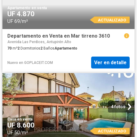
Apartamento
·
en venta
UF 4.870
ACTUALIZADO
UF 69/m²
Departamento en Venta en Mar tirreno 3610
Avenida Las Perdices, Antupirén Alto
70
m²
2
Dormitorios
2
Baños
Apartamento
Ver en detalle
Nuevo
en
GOPLACEIT.COM
4 fotos
Casa
·
en venta
UF 8.600
ACTUALIZADO
UF 50/m²