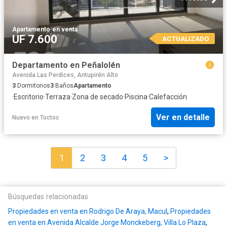
Apartamento
·
en venta
UF 7.600
ACTUALIZADO
Departamento en Peñalolén
Avenida Las Perdices, Antupirén Alto
3
Dormitorios
3
Baños
Apartamento
·
Escritorio
·
Terraza
·
Zona de secado
·
Piscina
·
Calefacción
Ver en detalle
Nuevo
en
Toctoc
1
2
3
4
5
>
Búsquedas relacionadas
Propiedades en venta en Rodrigo De Araya, Macul
,
Propiedades
en venta en Avenida Alcalde Jorge Monckeberg, Villa Lo Plaza
,