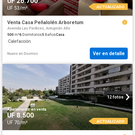
UF 26.700
ACTUALIZADO
UF 53/m²
Venta Casa Peñalolén Arboretum
Avenida Las Perdices, Antupirén Alto
500
m²
6
Dormitorios
5
Baños
Casa
·
Calefacción
Ver en detalle
Nuevo
en
Doomos
12 fotos
Apartamento
·
en venta
UF 8.500
ACTUALIZADO
UF 70/m²