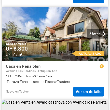
2 fotos
Casa
·
en venta
UF 8.800
ACTUALIZADO
UF 51/m²
Casa en Peñalolén
Avenida Las Perdices, Antupirén Alto
172
m²
5
Dormitorios
5
Baños
Casa
·
Terraza
·
Zona de secado
·
Piscina
·
Trastero
Ver en detalle
Nuevo
en
Toctoc