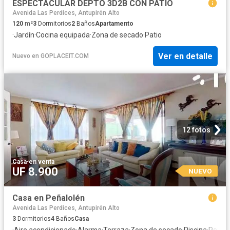
ESPECTACULAR DEPTO 3D2B CON PATIO
Avenida Las Perdices, Antupirén Alto
120
m²
3
Dormitorios
2
Baños
Apartamento
·
Jardín
·
Cocina equipada
·
Zona de secado
·
Patio
Ver en detalle
Nuevo
en
GOPLACEIT.COM
12 fotos
Casa
·
en venta
UF 8.900
NUEVO
Casa en Peñalolén
Avenida Las Perdices, Antupirén Alto
3
Dormitorios
4
Baños
Casa
·
Aire acondicionado
·
Alarma
·
Terraza
·
Zona de secado
·
Piscina
·
Patio
·