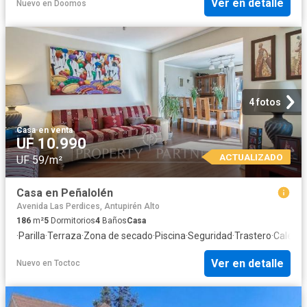
Ver en detalle
Nuevo
en
Doomos
4 fotos
Casa
·
en venta
UF 10.990
ACTUALIZADO
UF 59/m²
Casa en Peñalolén
Avenida Las Perdices, Antupirén Alto
186
m²
5
Dormitorios
4
Baños
Casa
·
Parilla
·
Terraza
·
Zona de secado
·
Piscina
·
Seguridad
·
Trastero
·
Calefac
Ver en detalle
Nuevo
en
Toctoc