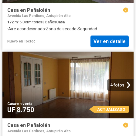
Casa en Peñalolén
Avenida Las Perdices, Antupirén Alto
172
m²
5
Dormitorios
3
Baños
Casa
·
Aire acondicionado
·
Zona de secado
·
Seguridad
Ver en detalle
Nuevo
en
Toctoc
4 fotos
Casa
·
en venta
UF 8.750
ACTUALIZADO
Casa en Peñalolén
Avenida Las Perdices, Antupirén Alto