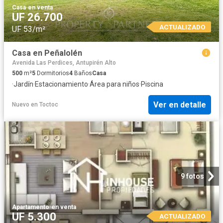
Casa
·
en venta
UF 26.700
ACTUALIZADO
UF 53/m²
Casa en Peñalolén
Avenida Las Perdices, Antupirén Alto
500
m²
5
Dormitorios
4
Baños
Casa
·
Jardín
·
Estacionamiento
·
Área para niños
·
Piscina
Ver en detalle
Nuevo
en
Toctoc
9 fotos
Apartamento
·
en venta
UF 5.300
ACTUALIZADO