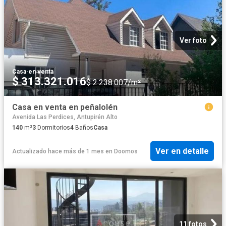
Ver foto
Casa
·
en venta
$ 313.321.016
$ 2.238.007/m²
Casa en venta en peñalolén
Avenida Las Perdices, Antupirén Alto
140
m²
3
Dormitorios
4
Baños
Casa
Ver en detalle
Actualizado hace más de 1 mes
en
Doomos
11 fotos