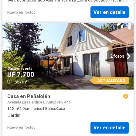
Ver en detalle
Nuevo
en
Toctoc
2 fotos
Casa
·
en venta
UF 7.700
ACTUALIZADO
UF 55/m²
Casa en Peñalolén
Avenida Las Perdices, Antupirén Alto
140
m²
4
Dormitorios
4
Baños
Casa
·
Jardín
Ver en detalle
Nuevo
en
Toctoc