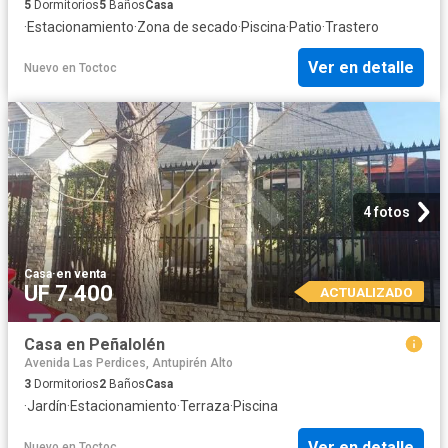
5
Dormitorios
5
Baños
Casa
·
Estacionamiento
·
Zona de secado
·
Piscina
·
Patio
·
Trastero
Ver en detalle
Nuevo
en
Toctoc
4 fotos
Casa
·
en venta
UF 7.400
ACTUALIZADO
Casa en Peñalolén
Avenida Las Perdices, Antupirén Alto
3
Dormitorios
2
Baños
Casa
·
Jardín
·
Estacionamiento
·
Terraza
·
Piscina
Ver en detalle
Nuevo
en
Toctoc