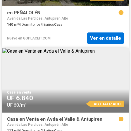
en PEÑALOLÉN
Avenida Las Perdices, Antupirén Alto
140
m²
4
Dormitorios
4
Baños
Casa
Ver en detalle
Nuevo
en
GOPLACEIT.COM
Casa
·
en venta
UF 6.840
ACTUALIZADO
UF 60/m²
Casa en Venta en Avda el Valle & Antupiren
Avenida Las Perdices, Antupirén Alto
113
m²
4
Dormitorios
2
Baños
Casa