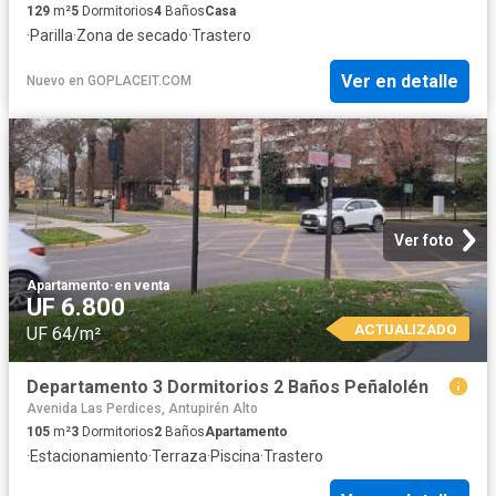
129
m²
5
Dormitorios
4
Baños
Casa
·
Parilla
·
Zona de secado
·
Trastero
Ver en detalle
Nuevo
en
GOPLACEIT.COM
Ver foto
Apartamento
·
en venta
UF 6.800
ACTUALIZADO
UF 64/m²
Departamento 3 Dormitorios 2 Baños Peñalolén
Avenida Las Perdices, Antupirén Alto
105
m²
3
Dormitorios
2
Baños
Apartamento
·
Estacionamiento
·
Terraza
·
Piscina
·
Trastero