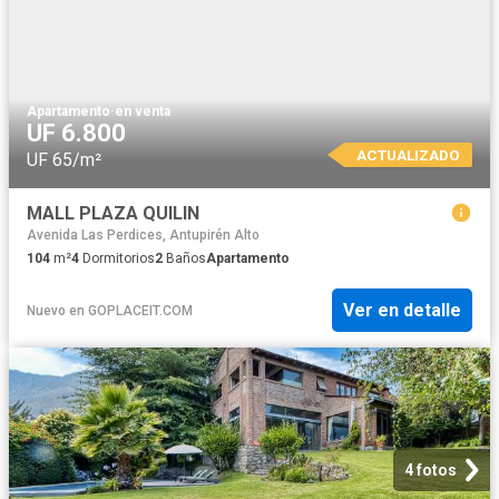
Apartamento
·
en venta
UF 6.800
ACTUALIZADO
UF 65/m²
MALL PLAZA QUILIN
Avenida Las Perdices, Antupirén Alto
104
m²
4
Dormitorios
2
Baños
Apartamento
Ver en detalle
Nuevo
en
GOPLACEIT.COM
4 fotos