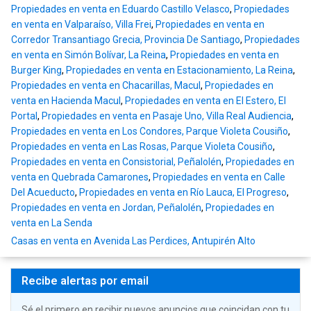
Propiedades en venta en Eduardo Castillo Velasco
,
Propiedades
en venta en Valparaíso, Villa Frei
,
Propiedades en venta en
Corredor Transantiago Grecia, Provincia De Santiago
,
Propiedades
en venta en Simón Bolívar, La Reina
,
Propiedades en venta en
Burger King
,
Propiedades en venta en Estacionamiento, La Reina
,
Propiedades en venta en Chacarillas, Macul
,
Propiedades en
venta en Hacienda Macul
,
Propiedades en venta en El Estero, El
Portal
,
Propiedades en venta en Pasaje Uno, Villa Real Audiencia
,
Propiedades en venta en Los Condores, Parque Violeta Cousiño
,
Propiedades en venta en Las Rosas, Parque Violeta Cousiño
,
Propiedades en venta en Consistorial, Peñalolén
,
Propiedades en
venta en Quebrada Camarones
,
Propiedades en venta en Calle
Del Acueducto
,
Propiedades en venta en Río Lauca, El Progreso
,
Propiedades en venta en Jordan, Peñalolén
,
Propiedades en
venta en La Senda
Casas en venta en Avenida Las Perdices, Antupirén Alto
Recibe alertas por email
Sé el primero en recibir nuevos anuncios que coincidan con tu