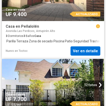
Casa
·
en venta
UF 9.400
ACTUALIZADO
Casa en Peñalolén
Avenida Las Perdices, Antupirén Alto
3
Dormitorios
3
Baños
Casa
·
Parilla
·
Terraza
·
Zona de secado
·
Piscina
·
Patio
·
Seguridad
·
Trastero
·
C
Ver en detalle
Nuevo
en
Toctoc
12 fotos
Casa
·
en venta
UF 7.700
ACTUALIZADO
UF 55/m²