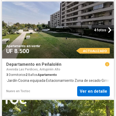
4 fotos
Apartamento
·
en venta
UF 8.500
ACTUALIZADO
Departamento en Peñalolén
Avenida Las Perdices, Antupirén Alto
3
Dormitorios
2
Baños
Apartamento
·
Jardín
·
Cocina equipada
·
Estacionamiento
·
Zona de secado
·
Gimnasi
Ver en detalle
Nuevo
en
Toctoc