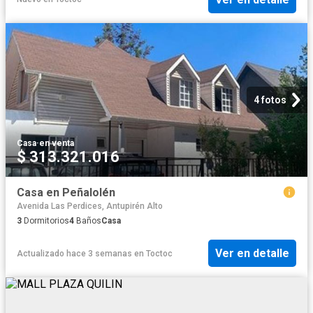
4 fotos
Casa
·
en venta
$ 313.321.016
Casa en Peñalolén
Avenida Las Perdices, Antupirén Alto
3
Dormitorios
4
Baños
Casa
Ver en detalle
Actualizado hace 3 semanas
en
Toctoc