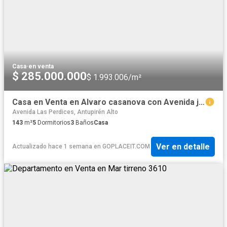
Casa
·
en venta
$ 285.000.000
$ 1.993.006/m²
Casa en Venta en Alvaro casanova con Avenida jose arrieta
Avenida Las Perdices, Antupirén Alto
143
m²
5
Dormitorios
3
Baños
Casa
Ver en detalle
Actualizado hace 1 semana
en
GOPLACEIT.COM