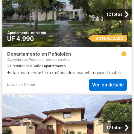
12 fotos
Apartamento
·
en venta
UF 4.990
ACTUALIZADO
Departamento en Peñalolén
Avenida Las Perdices, Antupirén Alto
2
Dormitorios
2
Baños
Apartamento
·
Estacionamiento
·
Terraza
·
Zona de secado
·
Gimnasio
·
Trastero
Ver en detalle
Nuevo
en
Toctoc
12 fotos