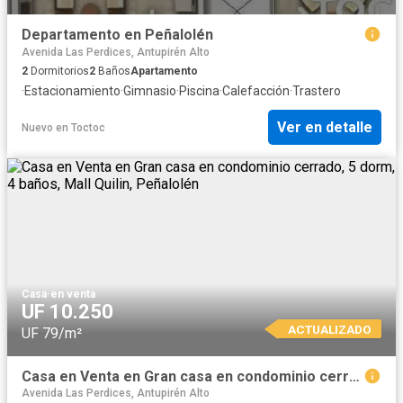
Departamento en Peñalolén
Avenida Las Perdices, Antupirén Alto
2
Dormitorios
2
Baños
Apartamento
·
Estacionamiento
·
Gimnasio
·
Piscina
·
Calefacción
·
Trastero
Ver en detalle
Nuevo
en
Toctoc
Casa
·
en venta
UF 10.250
ACTUALIZADO
UF 79/m²
Casa en Venta en Gran casa en condominio cerrado, 5 dorm, 4 baños, Mall Quilin, Peñalolén
Avenida Las Perdices, Antupirén Alto