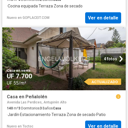
·
Cocina equipada
·
Terraza
·
Zona de secado
Ver en detalle
Nuevo
en
GOPLACEIT.COM
4 fotos
Casa
·
en venta
UF 7.700
ACTUALIZADO
UF 55/m²
Casa en Peñalolén
Avenida Las Perdices, Antupirén Alto
140
m²
3
Dormitorios
3
Baños
Casa
·
Jardín
·
Estacionamiento
·
Terraza
·
Zona de secado
·
Patio
Ver en detalle
Nuevo
en
Toctoc