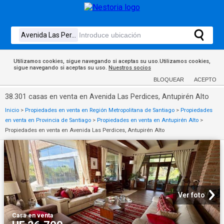
Utilizamos cookies, sigue navegando si aceptas su uso.Utilizamos cookies,
sigue navegando si aceptas su uso.
Nuestros socios
BLOQUEAR
ACEPTO
38.301 casas en venta en Avenida Las Perdices, Antupirén Alto
Inicio
>
Propiedades en venta en Región Metropolitana de Santiago
>
Propiedades
en venta en Provincia de Santiago
>
Propiedades en venta en Antupirén Alto
>
Propiedades en venta en Avenida Las Perdices, Antupirén Alto
Ver foto
Casa
·
en venta