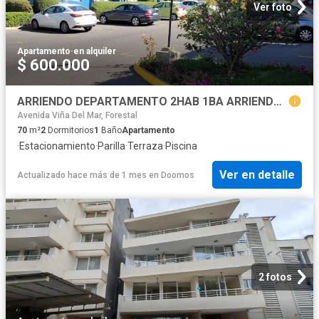
Ver foto
Apartamento
·
en alquiler
$ 600.000
ARRIENDO DEPARTAMENTO 2HAB 1BA ARRIENDO DEPARTAMENTO EN PLENO REÑACA, 875
Avenida Viña Del Mar, Forestal
70
m²
2
Dormitorios
1
Baño
Apartamento
·
Estacionamiento
·
Parilla
·
Terraza
·
Piscina
Ver en detalle
Actualizado hace más de 1 mes
en
Doomos
2 fotos