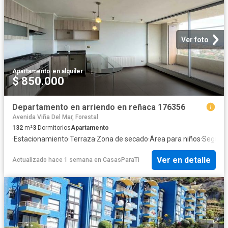
Ver foto
Apartamento
·
en alquiler
$ 850.000
Departamento en arriendo en reñaca 176356
Avenida Viña Del Mar, Forestal
132
m²
3
Dormitorios
Apartamento
·
Estacionamiento
·
Terraza
·
Zona de secado
·
Área para niños
·
Segurid
Ver en detalle
Actualizado hace 1 semana
en
CasasParaTi