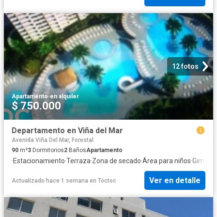
12 fotos
Apartamento
·
en alquiler
$ 750.000
Departamento en Viña del Mar
Avenida Viña Del Mar, Forestal
90
m²
3
Dormitorios
2
Baños
Apartamento
·
Estacionamiento
·
Terraza
·
Zona de secado
·
Área para niños
·
Gimnas
Ver en detalle
Actualizado hace 1 semana
en
Toctoc