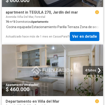
$ 600.000
apartment in TEGULA 270, Jardín del mar
Avenida Viña Del Mar, Forestal
70
m²
3
Dormitorios
Apartamento
·
Cocina equipada
·
Estacionamiento
·
Parilla
·
Terraza
·
Zona de secado
·
Ver en detalle
Actualizado hace más de 1 mes
en
CasasParaTi
4 fotos
Apartamento
·
en alquiler
$ 460.000
Departamento en Viña del Mar