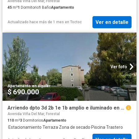
Avenida Viña Del Mar, Forestal
45
m²
1
Dormitorio
1
Baño
Apartamento
Ver en detalle
Actualizado hace más de 1 mes
en
Toctoc
Ver foto
Apartamento
·
en alquiler
$ 690.000
Arriendo dpto 3d 2b 1e 1b amplio e iluminado en plan reñaca
Avenida Viña Del Mar, Forestal
110
m²
3
Dormitorios
Apartamento
·
Estacionamiento
·
Terraza
·
Zona de secado
·
Piscina
·
Trastero