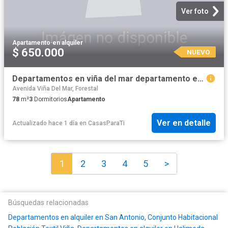
Ver foto
Apartamento
·
en alquiler
$ 650.000
NUEVO
Departamentos en viña del mar departamento en arriendo de 3 dorm. en viña del mar
Avenida Viña Del Mar, Forestal
78
m²
3
Dormitorios
Apartamento
Ver en detalle
Actualizado hace 1 día
en
CasasParaTi
1
2
3
4
5
>
Búsquedas relacionadas
Departamentos en alquiler en San Antonio, Conjunto Habitacional