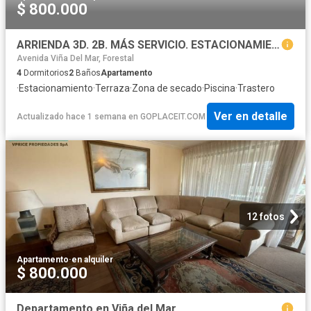
$ 800.000
ARRIENDA 3D. 2B. MÁS SERVICIO. ESTACIONAMIENTO, PISCINA
Avenida Viña Del Mar, Forestal
4
Dormitorios
2
Baños
Apartamento
·
Estacionamiento
·
Terraza
·
Zona de secado
·
Piscina
·
Trastero
Ver en detalle
Actualizado hace 1 semana
en
GOPLACEIT.COM
12 fotos
Apartamento
·
en alquiler
$ 800.000
Departamento en Viña del Mar