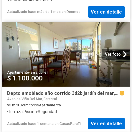
Ver en detalle
Actualizado hace más de 1 mes
en
Doomos
Ver foto
Apartamento
·
en alquiler
$ 1.100.000
Depto amoblado año corrido 3d2b jardín del mar, viña del mar
Avenida Viña Del Mar, Forestal
95
m²
3
Dormitorios
Apartamento
·
Terraza
·
Piscina
·
Seguridad
Ver en detalle
Actualizado hace 1 semana
en
CasasParaTi