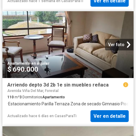
Ver en detalle
Actualizado hace 1 semana
en
CasasParaTi
Ver foto
Apartamento
·
en alquiler
$ 690.000
Arriendo depto 3d 2b 1e sin muebles reñaca
Avenida Viña Del Mar, Forestal
110
m²
3
Dormitorios
Apartamento
·
Estacionamiento
·
Parilla
·
Terraza
·
Zona de secado
·
Gimnasio
·
Piscina
·
Ver en detalle
Actualizado hace 6 días
en
CasasParaTi