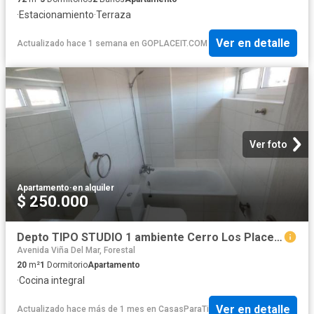
·
Estacionamiento
·
Terraza
Ver en detalle
Actualizado hace 1 semana
en
GOPLACEIT.COM
Ver foto
Apartamento
·
en alquiler
$ 250.000
Depto TIPO STUDIO 1 ambiente Cerro Los Placeres
Avenida Viña Del Mar, Forestal
20
m²
1
Dormitorio
Apartamento
·
Cocina integral
Ver en detalle
Actualizado hace más de 1 mes
en
CasasParaTi