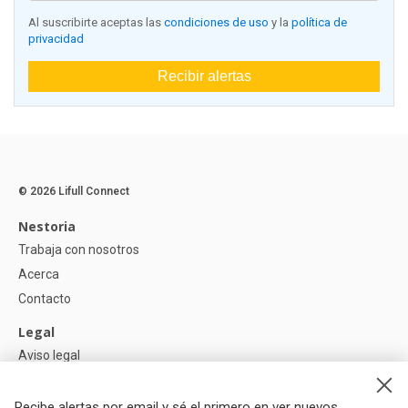
Al suscribirte aceptas las
condiciones de uso
y la
política de
privacidad
Recibir alertas
© 2026 Lifull Connect
Nestoria
Trabaja con nosotros
Acerca
Contacto
Legal
Aviso legal
Política de Privacidad
Política de Cookies
Recibe alertas por email y sé el primero en ver nuevos