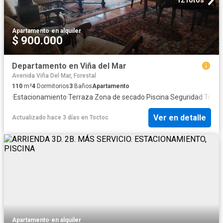
12 fotos
Apartamento
·
en alquiler
$ 900.000
Departamento en Viña del Mar
Avenida Viña Del Mar, Forestal
110
m²
4
Dormitorios
3
Baños
Apartamento
·
Estacionamiento
·
Terraza
·
Zona de secado
·
Piscina
·
Seguridad
·
Trast
Ver en detalle
Actualizado hace 3 días
en
Toctoc
Apartamento
·
en alquiler