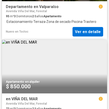
Departamento en Valparaíso
Avenida Viña Del Mar, Forestal
95
m²
3
Dormitorios
2
Baños
Apartamento
·
Estacionamiento
·
Terraza
·
Zona de secado
·
Piscina
·
Trastero
Ver en detalle
Nuevo
en
Toctoc
Apartamento
·
en alquiler
$ 850.000
en VIÑA DEL MAR
Avenida Viña Del Mar, Forestal
72
m²
3
Dormitorios
2
Baños
Apartamento