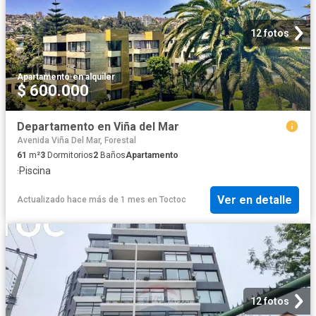
12 fotos
Apartamento
·
en alquiler
$ 600.000
Departamento en Viña del Mar
Avenida Viña Del Mar, Forestal
61
m²
3
Dormitorios
2
Baños
Apartamento
·
Piscina
Ver en detalle
Actualizado hace más de 1 mes
en
Toctoc
12 fotos