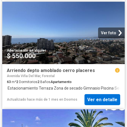
Ver foto
Apartamento
·
en alquiler
$ 550.000
Arriendo depto amoblado cerro placeres
Avenida Viña Del Mar, Forestal
63
m²
2
Dormitorios
2
Baños
Apartamento
·
Estacionamiento
·
Terraza
·
Zona de secado
·
Gimnasio
·
Piscina
·
Seguri
Ver en detalle
Actualizado hace más de 1 mes
en
Doomos