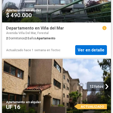
Apartamento
·
en alquiler
$ 490.000
Departamento en Viña del Mar
Avenida Viña Del Mar, Forestal
2
Dormitorios
2
Baños
Apartamento
Ver en detalle
Actualizado hace 1 semana
en
Toctoc
12 fotos
Apartamento
·
en alquiler
UF 16
ACTUALIZADO