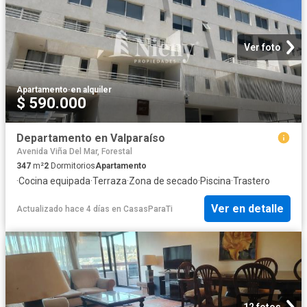
Ver foto
Apartamento
·
en alquiler
$ 590.000
Departamento en Valparaíso
Avenida Viña Del Mar, Forestal
347
m²
2
Dormitorios
Apartamento
·
Cocina equipada
·
Terraza
·
Zona de secado
·
Piscina
·
Trastero
Ver en detalle
Actualizado hace 4 días
en
CasasParaTi