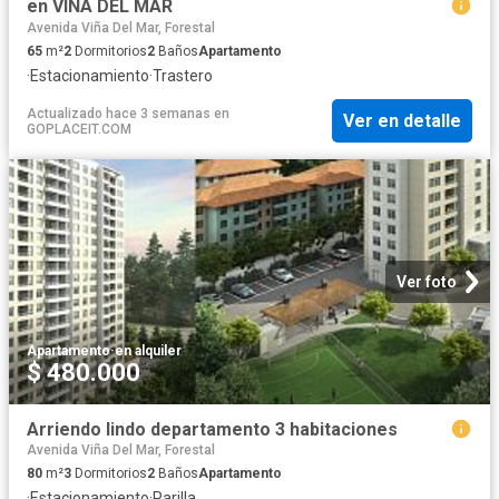
en VIÑA DEL MAR
Avenida Viña Del Mar, Forestal
65
m²
2
Dormitorios
2
Baños
Apartamento
·
Estacionamiento
·
Trastero
Actualizado hace 3 semanas
en
Ver en detalle
GOPLACEIT.COM
Ver foto
Apartamento
·
en alquiler
$ 480.000
Arriendo lindo departamento 3 habitaciones
Avenida Viña Del Mar, Forestal
80
m²
3
Dormitorios
2
Baños
Apartamento
·
Estacionamiento
·
Parilla