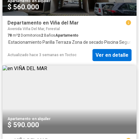
Apartamento
·
en alquiler
$ 560.000
Departamento en Viña del Mar
Avenida Viña Del Mar, Forestal
78
m²
2
Dormitorios
2
Baños
Apartamento
·
Estacionamiento
·
Parilla
·
Terraza
·
Zona de secado
·
Piscina
·
Segurida
Ver en detalle
Actualizado hace 3 semanas
en
Toctoc
Apartamento
·
en alquiler
$ 590.000