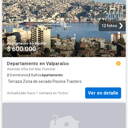
12 fotos
Apartamento
·
en alquiler
$ 600.000
Departamento en Valparaíso
Avenida Viña Del Mar, Forestal
2
Dormitorios
2
Baños
Apartamento
·
Terraza
·
Zona de secado
·
Piscina
·
Trastero
Ver en detalle
Actualizado hace 1 semana
en
Toctoc