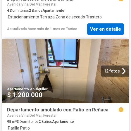
Avenida Viña Del Mar, Forestal
4
Dormitorios
2
Baños
Apartamento
·
Estacionamiento
·
Terraza
·
Zona de secado
·
Trastero
Ver en detalle
Actualizado hace más de 1 mes
en
Toctoc
12 fotos
Apartamento
·
en alquiler
$ 1.200.000
Departamento amoblado con Patio en Reñaca
Avenida Viña Del Mar, Forestal
95
m²
3
Dormitorios
2
Baños
Apartamento
·
Parilla
·
Patio