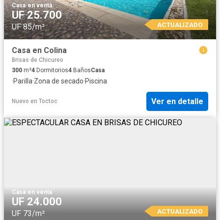
Casa
·
en venta
UF 25.700
ACTUALIZADO
UF 85/m²
Casa en Colina
Brisas de Chicureo
300
m²
4
Dormitorios
4
Baños
Casa
·
Parilla
·
Zona de secado
·
Piscina
Ver en detalle
Nuevo
en
Toctoc
Casa
·
en venta
UF 24.000
ACTUALIZADO
UF 73/m²