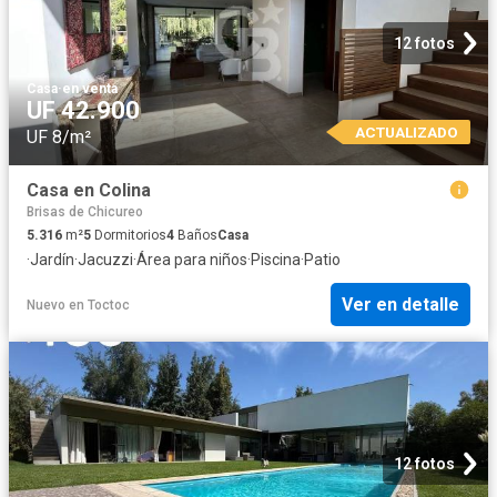
12 fotos
Casa
·
en venta
UF 42.900
ACTUALIZADO
UF 8/m²
Casa en Colina
Brisas de Chicureo
5.316
m²
5
Dormitorios
4
Baños
Casa
·
Jardín
·
Jacuzzi
·
Área para niños
·
Piscina
·
Patio
Ver en detalle
Nuevo
en
Toctoc
12 fotos