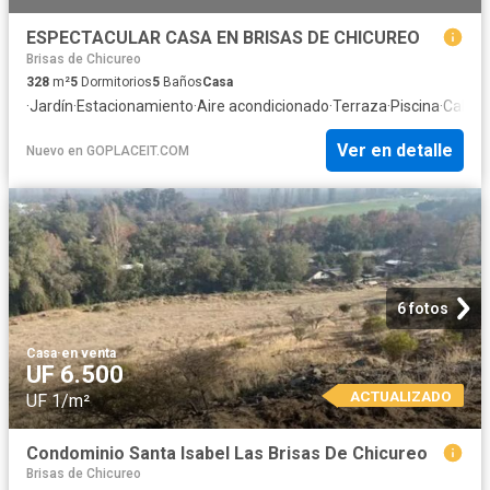
ESPECTACULAR CASA EN BRISAS DE CHICUREO
Brisas de Chicureo
328
m²
5
Dormitorios
5
Baños
Casa
·
Jardín
·
Estacionamiento
·
Aire acondicionado
·
Terraza
·
Piscina
·
Calefa
Ver en detalle
Nuevo
en
GOPLACEIT.COM
6 fotos
Casa
·
en venta
UF 6.500
ACTUALIZADO
UF 1/m²
Condominio Santa Isabel Las Brisas De Chicureo
Brisas de Chicureo