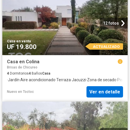
12 fotos
Casa
·
en venta
UF 19.800
ACTUALIZADO
Casa en Colina
Brisas de Chicureo
4
Dormitorios
4
Baños
Casa
·
Jardín
·
Aire acondicionado
·
Terraza
·
Jacuzzi
·
Zona de secado
·
Piscin
Ver en detalle
Nuevo
en
Toctoc