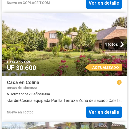
Ver en detalle
Nuevo
en
GOPLACEIT.COM
4 fotos
Casa
·
en venta
UF 30.600
ACTUALIZADO
Casa en Colina
Brisas de Chicureo
5
Dormitorios
7
Baños
Casa
·
Jardín
·
Cocina equipada
·
Parilla
·
Terraza
·
Zona de secado
·
Calefacció
Ver en detalle
Nuevo
en
Toctoc