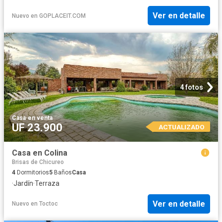
Ver en detalle
Nuevo
en
GOPLACEIT.COM
4 fotos
Casa
·
en venta
UF 23.900
ACTUALIZADO
Casa en Colina
Brisas de Chicureo
4
Dormitorios
5
Baños
Casa
·
Jardín
·
Terraza
Ver en detalle
Nuevo
en
Toctoc