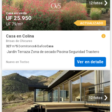
12 fotos
Casa
·
en venta
UF 25.950
ACTUALIZADO
UF 79/m²
Casa en Colina
Brisas de Chicureo
327
m²
5
Dormitorios
6
Baños
Casa
·
Jardín
·
Terraza
·
Zona de secado
·
Piscina
·
Seguridad
·
Trastero
Ver en detalle
Nuevo
en
Toctoc
12 fotos