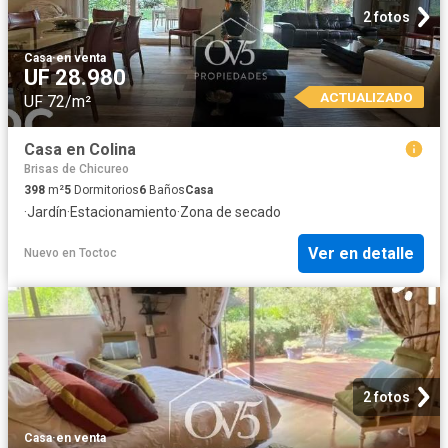
2 fotos
Casa
·
en venta
UF 28.980
ACTUALIZADO
UF 72/m²
Casa en Colina
Brisas de Chicureo
398
m²
5
Dormitorios
6
Baños
Casa
·
Jardín
·
Estacionamiento
·
Zona de secado
Ver en detalle
Nuevo
en
Toctoc
2 fotos
Casa
·
en venta