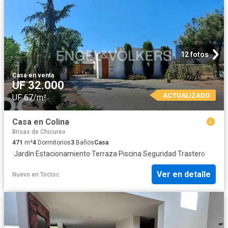
12 fotos
Casa
·
en venta
UF 32.000
ACTUALIZADO
UF 67/m²
Casa en Colina
Brisas de Chicureo
471
m²
4
Dormitorios
3
Baños
Casa
·
Jardín
·
Estacionamiento
·
Terraza
·
Piscina
·
Seguridad
·
Trastero
Ver en detalle
Nuevo
en
Toctoc