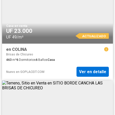
Casa
·
en venta
UF 23.000
ACTUALIZADO
UF 49/m²
en COLINA
Brisas de Chicureo
463
m²
6
Dormitorios
6
Baños
Casa
Ver en detalle
Nuevo
en
GOPLACEIT.COM