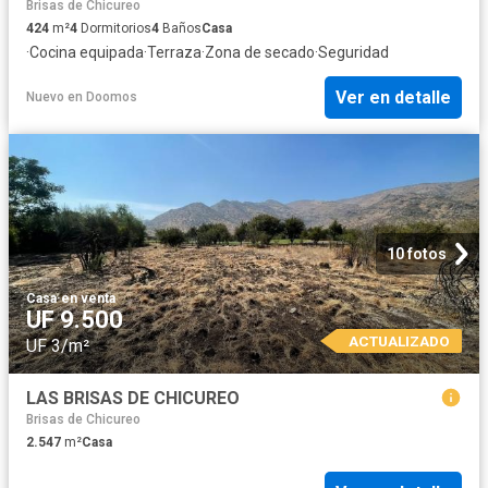
Brisas de Chicureo
424
m²
4
Dormitorios
4
Baños
Casa
·
Cocina equipada
·
Terraza
·
Zona de secado
·
Seguridad
Ver en detalle
Nuevo
en
Doomos
10 fotos
Casa
·
en venta
UF 9.500
ACTUALIZADO
UF 3/m²
LAS BRISAS DE CHICUREO
Brisas de Chicureo
2.547
m²
Casa