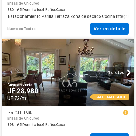
Brisas de Chicureo
230
m²
5
Dormitorios
4
Baños
Casa
·
Estacionamiento
·
Parilla
·
Terraza
·
Zona de secado
·
Cocina integral
·
Pi
Ver en detalle
Nuevo
en
Toctoc
12 fotos
Casa
·
en venta
UF 28.980
ACTUALIZADO
UF 72/m²
en COLINA
Brisas de Chicureo
398
m²
5
Dormitorios
6
Baños
Casa