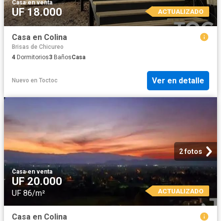
Casa
·
en venta
UF 18.000
ACTUALIZADO
Casa en Colina
Brisas de Chicureo
4
Dormitorios
3
Baños
Casa
Ver en detalle
Nuevo
en
Toctoc
2 fotos
Casa
·
en venta
UF 20.000
ACTUALIZADO
UF 86/m²
Casa en Colina