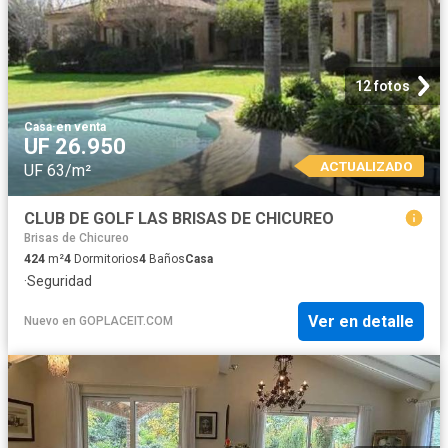
12 fotos
Casa
·
en venta
UF 26.950
ACTUALIZADO
UF 63/m²
CLUB DE GOLF LAS BRISAS DE CHICUREO
Brisas de Chicureo
424
m²
4
Dormitorios
4
Baños
Casa
·
Seguridad
Ver en detalle
Nuevo
en
GOPLACEIT.COM