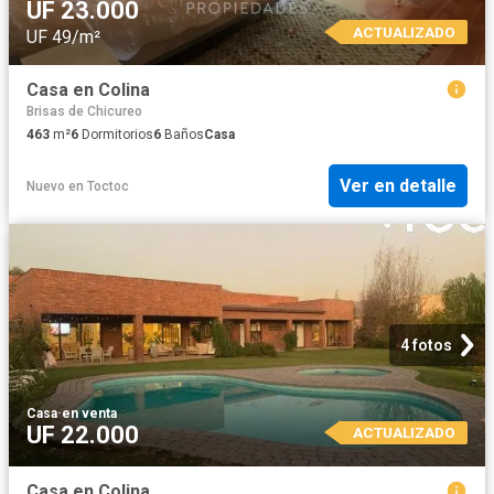
UF 23.000
ACTUALIZADO
UF 49/m²
Casa en Colina
Brisas de Chicureo
463
m²
6
Dormitorios
6
Baños
Casa
Ver en detalle
Nuevo
en
Toctoc
4 fotos
Casa
·
en venta
UF 22.000
ACTUALIZADO
Casa en Colina