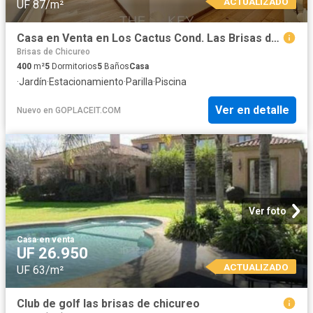
ACTUALIZADO
UF 87/m²
Casa en Venta en Los Cactus Cond. Las Brisas de Chicureo
Brisas de Chicureo
400
m²
5
Dormitorios
5
Baños
Casa
·
Jardín
·
Estacionamiento
·
Parilla
·
Piscina
Ver en detalle
Nuevo
en
GOPLACEIT.COM
Ver foto
Casa
·
en venta
UF 26.950
ACTUALIZADO
UF 63/m²
Club de golf las brisas de chicureo