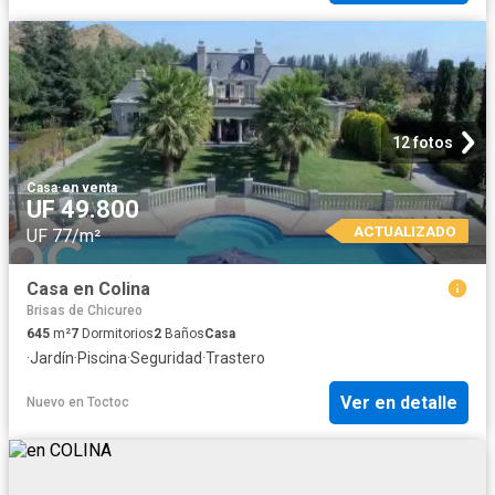
12 fotos
Casa
·
en venta
UF 49.800
ACTUALIZADO
UF 77/m²
Casa en Colina
Brisas de Chicureo
645
m²
7
Dormitorios
2
Baños
Casa
·
Jardín
·
Piscina
·
Seguridad
·
Trastero
Ver en detalle
Nuevo
en
Toctoc