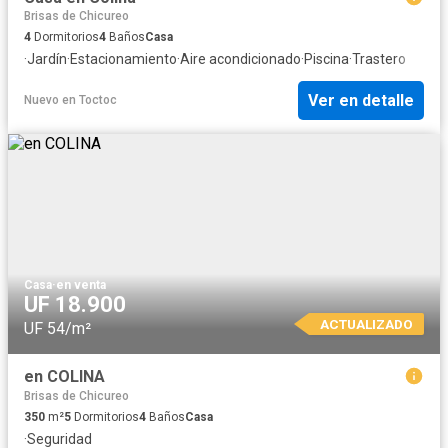
Brisas de Chicureo
4
Dormitorios
4
Baños
Casa
·
Jardín
·
Estacionamiento
·
Aire acondicionado
·
Piscina
·
Trastero
Ver en detalle
Nuevo
en
Toctoc
Casa
·
en venta
UF 18.900
ACTUALIZADO
UF 54/m²
en COLINA
Brisas de Chicureo
350
m²
5
Dormitorios
4
Baños
Casa
·
Seguridad