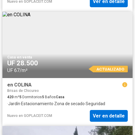
Ver en detalle
Nuevo
en
GOPLACEIT.COM
Casa
·
en venta
UF 28.500
ACTUALIZADO
UF 67/m²
en COLINA
Brisas de Chicureo
420
m²
5
Dormitorios
5
Baños
Casa
·
Jardín
·
Estacionamiento
·
Zona de secado
·
Seguridad
Ver en detalle
Nuevo
en
GOPLACEIT.COM