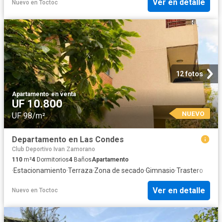
Ver en detalle
Nuevo
en
Toctoc
12 fotos
Apartamento
·
en venta
UF 10.800
NUEVO
UF 98/m²
Departamento en Las Condes
Club Deportivo Ivan Zamorano
110
m²
4
Dormitorios
4
Baños
Apartamento
·
Estacionamiento
·
Terraza
·
Zona de secado
·
Gimnasio
·
Trastero
Ver en detalle
Nuevo
en
Toctoc