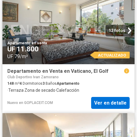
12 fotos
Apartamento
·
en venta
UF 11.800
ACTUALIZADO
UF 79/m²
Departamento en Venta en Vaticano, El Golf
Club Deportivo Ivan Zamorano
148
m²
4
Dormitorios
3
Baños
Apartamento
·
Terraza
·
Zona de secado
·
Calefacción
Ver en detalle
Nuevo
en
GOPLACEIT.COM