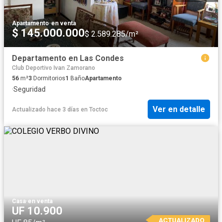
Apartamento
·
en venta
$ 145.000.000
$ 2.589.285/m²
Departamento en Las Condes
Club Deportivo Ivan Zamorano
56
m²
3
Dormitorios
1
Baño
Apartamento
·
Seguridad
Ver en detalle
Actualizado hace 3 días
en
Toctoc
Casa
·
en venta
UF 10.900
ACTUALIZADO