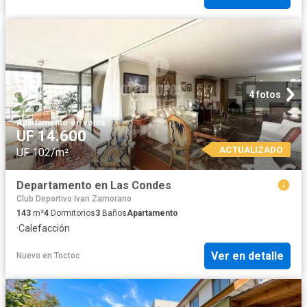
4 fotos
Apartamento
·
en venta
UF 14.600
ACTUALIZADO
UF 102/m²
Departamento en Las Condes
Club Deportivo Ivan Zamorano
143
m²
4
Dormitorios
3
Baños
Apartamento
·
Calefacción
Ver en detalle
Nuevo
en
Toctoc