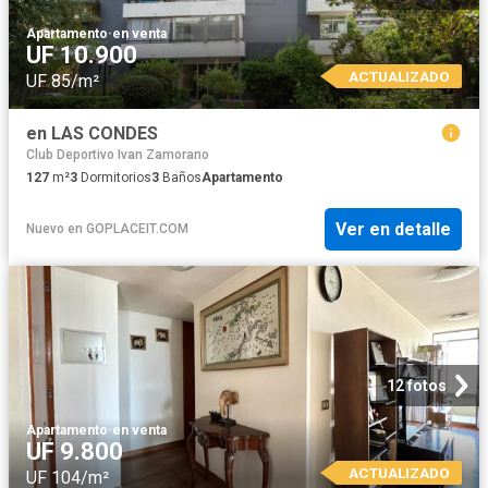
Apartamento
·
en venta
UF 10.900
ACTUALIZADO
UF 85/m²
en LAS CONDES
Club Deportivo Ivan Zamorano
127
m²
3
Dormitorios
3
Baños
Apartamento
Ver en detalle
Nuevo
en
GOPLACEIT.COM
12 fotos
Apartamento
·
en venta
UF 9.800
ACTUALIZADO
UF 104/m²