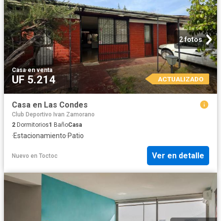
2 fotos
Casa
·
en venta
UF 5.214
ACTUALIZADO
Casa en Las Condes
Club Deportivo Ivan Zamorano
2
Dormitorios
1
Baño
Casa
·
Estacionamiento
·
Patio
Ver en detalle
Nuevo
en
Toctoc