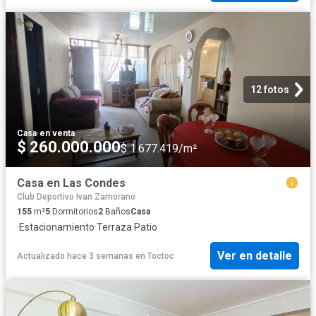
12 fotos
Casa
·
en venta
$ 260.000.000
$ 1.677.419/m²
Casa en Las Condes
Club Deportivo Ivan Zamorano
155
m²
5
Dormitorios
2
Baños
Casa
·
Estacionamiento
·
Terraza
·
Patio
Ver en detalle
Actualizado hace 3 semanas
en
Toctoc