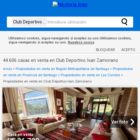
Utilizamos cookies, sigue navegando si aceptas su uso.Utilizamos cookies,
sigue navegando si aceptas su uso.
Nuestros socios
BLOQUEAR
ACEPTO
44.606 casas en venta en Club Deportivo Ivan Zamorano
Inicio
>
Propiedades en venta en Región Metropolitana de Santiago
>
Propiedades
en venta en Provincia de Santiago
>
Propiedades en venta en Las Condes
>
Propiedades en venta en Club Deportivo Ivan Zamorano
Ver foto
Casa
·
en venta