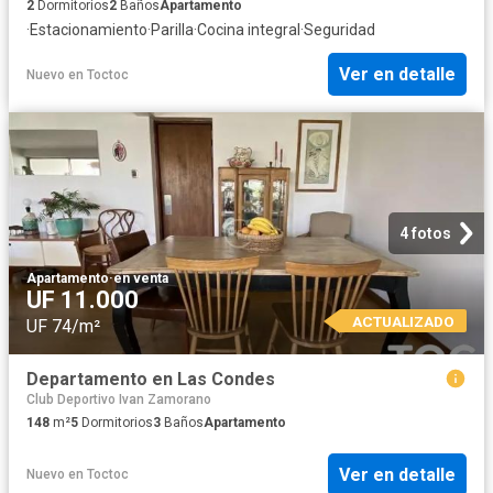
2
Dormitorios
2
Baños
Apartamento
·
Estacionamiento
·
Parilla
·
Cocina integral
·
Seguridad
Ver en detalle
Nuevo
en
Toctoc
4 fotos
Apartamento
·
en venta
UF 11.000
ACTUALIZADO
UF 74/m²
Departamento en Las Condes
Club Deportivo Ivan Zamorano
148
m²
5
Dormitorios
3
Baños
Apartamento
Ver en detalle
Nuevo
en
Toctoc