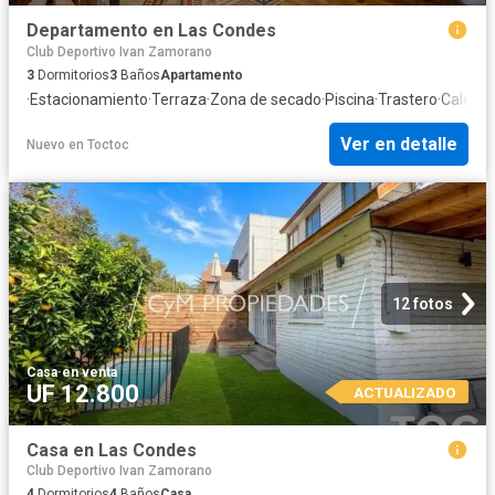
Departamento en Las Condes
Club Deportivo Ivan Zamorano
3
Dormitorios
3
Baños
Apartamento
·
Estacionamiento
·
Terraza
·
Zona de secado
·
Piscina
·
Trastero
·
Calefac
Ver en detalle
Nuevo
en
Toctoc
12 fotos
Casa
·
en venta
UF 12.800
ACTUALIZADO
Casa en Las Condes
Club Deportivo Ivan Zamorano
4
Dormitorios
4
Baños
Casa