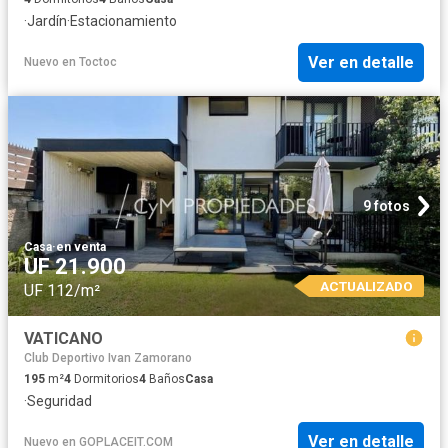
·
Jardín
·
Estacionamiento
Ver en detalle
Nuevo
en
Toctoc
9 fotos
Casa
·
en venta
UF 21.900
ACTUALIZADO
UF 112/m²
VATICANO
Club Deportivo Ivan Zamorano
195
m²
4
Dormitorios
4
Baños
Casa
·
Seguridad
Ver en detalle
Nuevo
en
GOPLACEIT.COM