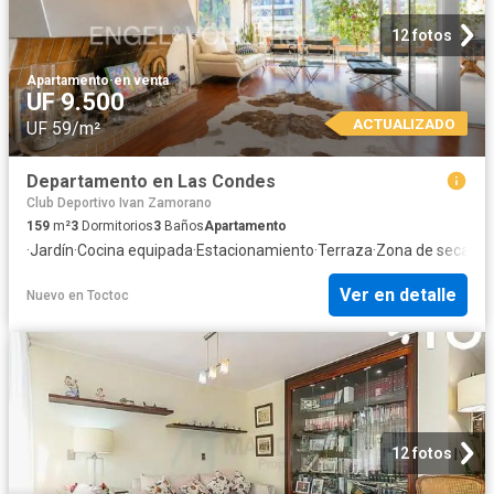
12 fotos
Apartamento
·
en venta
UF 9.500
ACTUALIZADO
UF 59/m²
Departamento en Las Condes
Club Deportivo Ivan Zamorano
159
m²
3
Dormitorios
3
Baños
Apartamento
·
Jardín
·
Cocina equipada
·
Estacionamiento
·
Terraza
·
Zona de secado
·
Ver en detalle
Nuevo
en
Toctoc
12 fotos