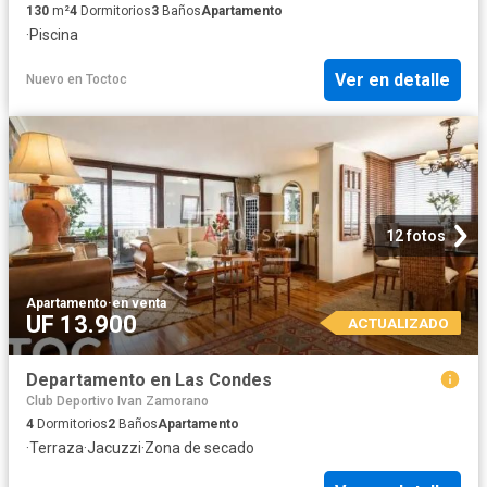
130
m²
4
Dormitorios
3
Baños
Apartamento
·
Piscina
Ver en detalle
Nuevo
en
Toctoc
12 fotos
Apartamento
·
en venta
UF 13.900
ACTUALIZADO
Departamento en Las Condes
Club Deportivo Ivan Zamorano
4
Dormitorios
2
Baños
Apartamento
·
Terraza
·
Jacuzzi
·
Zona de secado