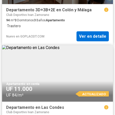
Departamento 3D+3B+2E en Colón y Málaga
Club Deportivo Ivan Zamorano
94
m²
3
Dormitorios
3
Baños
Apartamento
·
Trastero
Ver en detalle
Nuevo
en
GOPLACEIT.COM
Apartamento
·
en venta
UF 11.000
ACTUALIZADO
UF 84/m²
Departamento en Las Condes
Club Deportivo Ivan Zamorano