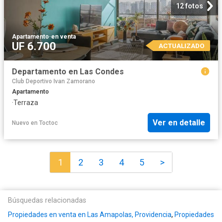
12 fotos
Apartamento
·
en venta
UF 6.700
ACTUALIZADO
Departamento en Las Condes
Club Deportivo Ivan Zamorano
Apartamento
·
Terraza
Ver en detalle
Nuevo
en
Toctoc
1
2
3
4
5
>
Búsquedas relacionadas
Propiedades en venta en Las Amapolas, Providencia
,
Propiedades