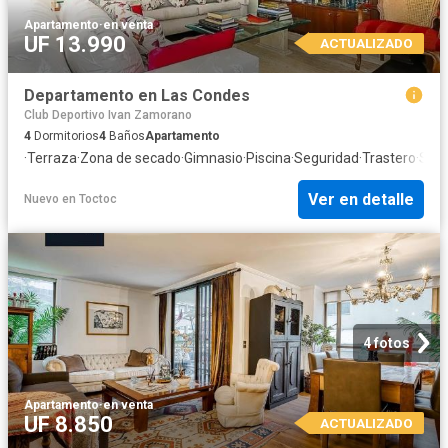
Apartamento
·
en venta
UF 13.990
ACTUALIZADO
Departamento en Las Condes
Club Deportivo Ivan Zamorano
4
Dormitorios
4
Baños
Apartamento
·
Terraza
·
Zona de secado
·
Gimnasio
·
Piscina
·
Seguridad
·
Trastero
·
Sau
Ver en detalle
Nuevo
en
Toctoc
4 fotos
Apartamento
·
en venta
UF 8.850
ACTUALIZADO