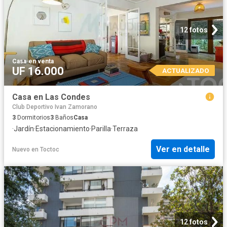
12 fotos
Casa
·
en venta
UF 16.000
ACTUALIZADO
Casa en Las Condes
Club Deportivo Ivan Zamorano
3
Dormitorios
3
Baños
Casa
·
Jardín
·
Estacionamiento
·
Parilla
·
Terraza
Ver en detalle
Nuevo
en
Toctoc
12 fotos