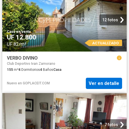
12 fotos
Casa
·
en venta
UF 12.800
ACTUALIZADO
UF 82/m²
VERBO DIVINO
Club Deportivo Ivan Zamorano
155
m²
4
Dormitorios
4
Baños
Casa
Ver en detalle
Nuevo
en
GOPLACEIT.COM
7 fotos