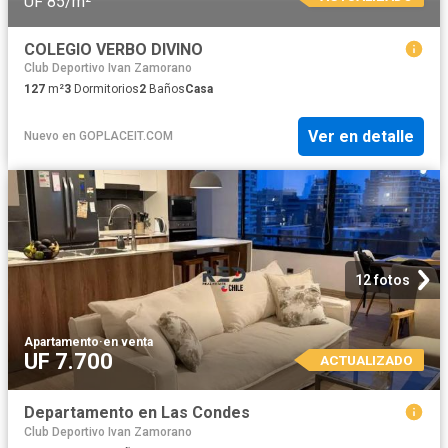
UF 85/m²
COLEGIO VERBO DIVINO
Club Deportivo Ivan Zamorano
127
m²
3
Dormitorios
2
Baños
Casa
Ver en detalle
Nuevo
en
GOPLACEIT.COM
12 fotos
Apartamento
·
en venta
UF 7.700
ACTUALIZADO
Departamento en Las Condes
Club Deportivo Ivan Zamorano