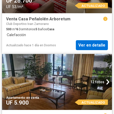
UF 26.700
ACTUALIZADO
UF 53/m²
Venta Casa Peñalolén Arboretum
Club Deportivo Ivan Zamorano
500
m²
6
Dormitorios
5
Baños
Casa
·
Calefacción
Ver en detalle
Actualizado hace 1 día
en
Doomos
12 fotos
Apartamento
·
en venta
UF 5.900
ACTUALIZADO