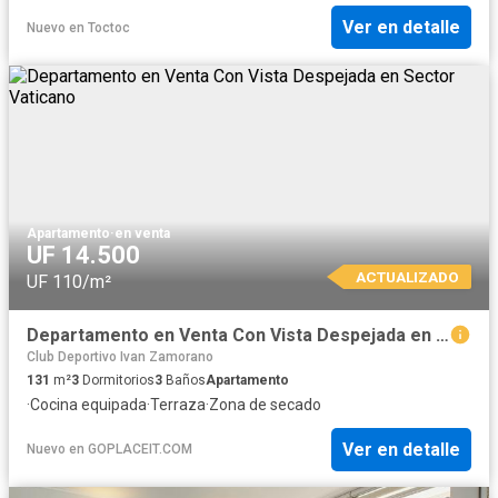
Ver en detalle
Nuevo
en
Toctoc
Apartamento
·
en venta
UF 14.500
ACTUALIZADO
UF 110/m²
Departamento en Venta Con Vista Despejada en Sector Vaticano
Club Deportivo Ivan Zamorano
131
m²
3
Dormitorios
3
Baños
Apartamento
·
Cocina equipada
·
Terraza
·
Zona de secado
Ver en detalle
Nuevo
en
GOPLACEIT.COM