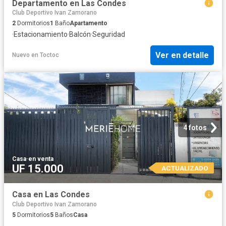
Departamento en Las Condes
Club Deportivo Ivan Zamorano
2
Dormitorios
1
Baño
Apartamento
·
Estacionamiento
·
Balcón
·
Seguridad
Ver en detalle
Nuevo
en
Toctoc
4 fotos
Casa
·
en venta
UF 15.000
ACTUALIZADO
Casa en Las Condes
Club Deportivo Ivan Zamorano
5
Dormitorios
5
Baños
Casa