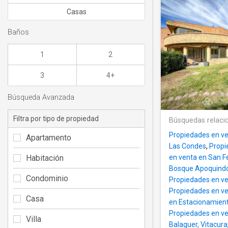
Casas
Baños
1
2
3
4+
Búsqueda Avanzada
Filtra por tipo de propiedad
Búsquedas relaci
Propiedades en ve
Apartamento
Las Condes
,
Propi
Habitación
en venta en San Fé
Bosque Apoquind
Condominio
Propiedades en ve
Propiedades en ve
Casa
en Estacionamien
Propiedades en v
Villa
Balaguer, Vitacura