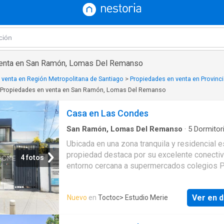
venta en San Ramón, Lomas Del Remanso
 venta en Región Metropolitana de Santiago
>
Propiedades en venta en Provinci
Propiedades en venta en San Ramón, Lomas Del Remanso
Casa en Las Condes
San Ramón, Lomas Del Remanso
·
5
Dormitor
Baños
·
Casa
Ubicada en una zona tranquila y residencial e
propiedad destaca por su excelente conectiv
4 fotos
entorno cercana a supermercados colegios P
La Reina y Mall Plaza Los Dominicos. Uno d
principales atributos es su versatilidad de us
Ver en d
Nuevo
en
Toctoc
> Estudio Merie
ideal para quienes desean trabajar desde la 
especialmente profesionales como dentista
veterinarios u otros rubros de atención ya qu