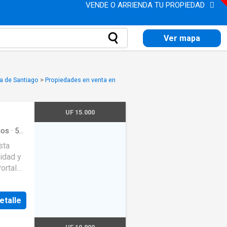
VENDE O ARRIENDA TU PROPIEDAD
Ver mapa
a de Santiago
>
Propiedades en venta en
UF 15.000
ios
·
5
sta
idad y
ortal
e sus
o: es
etalle
casa
s
e el