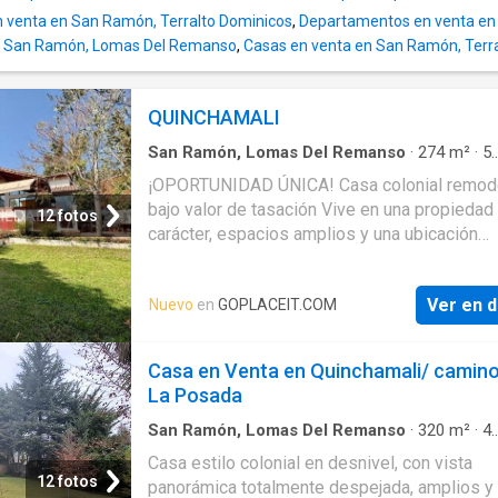
central por losa radiante a gas. Aspiración
 venta en San Ramón, Terralto Dominicos
,
Departamentos en venta e
centralizada sistema de hidropack que potenc
n San Ramón, Lomas Del Remanso
,
Casas en venta en San Ramón, Terr
presión del agua. Ventanas de termopanel pi
QUINCHAMALI
San Ramón, Lomas Del Remanso
·
274
m²
·
5
Dormitorios
·
4
Baños
·
Casa
·
Cocina equipada
¡OPORTUNIDAD ÚNICA! Casa colonial remod
Terraza
bajo valor de tasación Vive en una propiedad
12 fotos
carácter, espacios amplios y una ubicación
estratégica a pasos de Costanera Norte. Idea
familias que buscan comodidad, conectivida
Ver en d
Nuevo
en
GOPLACEIT.COM
calidad de vida. Lo que la hace irresistible: 5
dormitorios + 4 baños Dormitorio principal en
con walk in closet y terraza privada Amplia c
Casa en Venta en Quinchamali/ camin
equipada con isla Sala de estar + escritorio
La Posada
(perfecto home office) Recibos separados c
salida a terra
San Ramón, Lomas Del Remanso
·
320
m²
·
4
Dormitorios
·
4
Baños
·
Casa
·
Estacionamiento
Casa estilo colonial en desnivel, con vista
Balcón
·
Zona de secado
·
Piscina
·
Patio
·
Calef
12 fotos
panorámica totalmente despejada, amplios y
Trastero