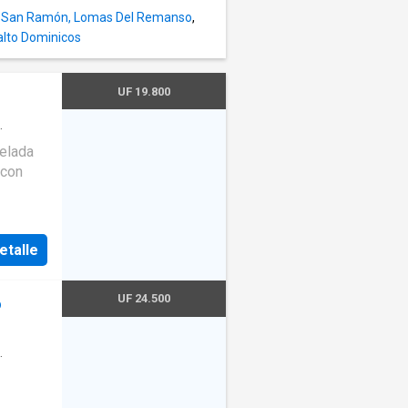
n San Ramón, Lomas Del Remanso
,
ia la
alto Dominicos
so de
UF 19.800
·
elada
 con
l para
d y
etalle
 suite
ocina
UF 24.500
o
on
·
Parilla
·
acción
·