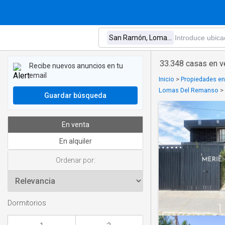
33.348 casas en 
Recibe nuevos anuncios en tu
email
Inicio
>
Propiedades en
Lomas Del Remanso
>
Guardar búsqueda
En venta
En alquiler
Ordenar por:
Dormitorios