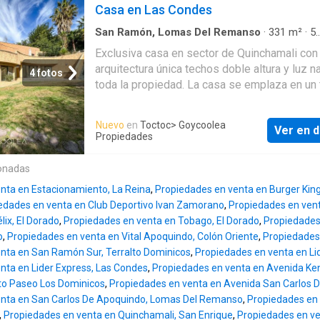
natural que privilegia la vida en familia, con
Casa en Las Condes
pisos de porcelanato. Hay espacio para 3
excelente conectividad y cerca de grandes
estacionamientos. No paga gastos comunes.
avenidas, centros comerciales y clínicas, con
San Ramón, Lomas Del Remanso
·
331
m²
·
5
de venta UF 19.800. Para má
Dormitorios
·
6
Baños
·
Casa
·
Jardín
·
Terraza
·
accesos rápid
Exclusiva casa en sector de Quinchamali con
Patio
·
Calefacción
arquitectura única techos doble altura y luz na
4 fotos
toda la propiedad. La casa se emplaza en un 
con pendiente lo que da una increíble vista 
cada rincón al Valle de Quinchamali y Cordille
Nuevo
en
Toctoc
> Goycoolea
Ver en d
Amplio hall de entrada con techo doble altura
Propiedades
de visitas living comedor independiente am
salida a diferentes terrazas dos dormitorios
onadas
suite con baño y escritorio. Cocina amplia co
nta en Estacionamiento, La Reina
,
Propiedades en venta en Burger Kin
comedor de diario lavadero despensa y pati
edades en venta en Club Deportivo Ivan Zamorano
,
Propiedades en vent
servicio. Segundo piso dormitorio principal e
lix, El Dorado
,
Propiedades en venta en Tobago, El Dorado
,
Propiedades 
con increíble vista a la cordillera walk in clos
o
,
Propiedades en venta en Vital Apoquindo, Colón Oriente
,
Propiedades
baño. Dos dormitorios uno de ello en suite c
nta en San Ramón Sur, Terralto Dominicos
,
Propiedades en venta en Li
otro que con baño independiente y sala de es
nta en Lider Express, Las Condes
,
Propiedades en venta en Avenida Ke
Todos con salida a jardín con gran piscina y m
to Paseo Los Dominicos
,
Propiedades en venta en Avenida San Carlos
Cuatro estacionamientos dos portones auto
enta en San Carlos De Apoquindo, Lomas Del Remanso
,
Propiedades en 
independientes La casa cuenta con calefacc
,
Propiedades en venta en Quinchamali, San Enrique
,
Propiedades en ve