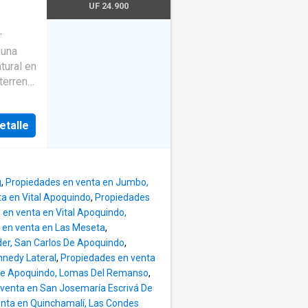
UF 24.900
 Valor
Piscina
·
 una
tural en
terreno
desde
ra.
etalle
 y baño
bos con
 en
n
g
,
Propiedades en venta en Jumbo,
o de
a en Vital Apoquindo
,
Propiedades
n suite
en venta en Vital Apoquindo,
et y
 en venta en Las Meseta
,
on baño
der, San Carlos De Apoquindo
,
tar.
nnedy Lateral
,
Propiedades en venta
irador.
 De Apoquindo, Lomas Del Remanso
,
máticos
venta en San Josemaría Escrivá De
ión
nta en Quinchamalí, Las Condes