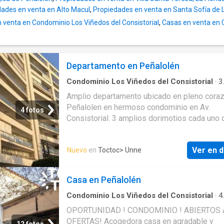
comunes y juegos infantiles con seguridad y
ades en venta en Alto Macul
,
Propiedades en venta en Santa Sofía de 
accesos controlados las 24 horas del día de 
domingo. Con una única entrada y salida por 
venta en Condominio Los Viñedos del Consistorial
,
Casas en venta en 
Las Perdices entregando tranquilidad a ti
Departamento en Peñalolén
Condominio Los Viñedos del Consistorial
·
3
Dormitorios
·
2
Baños
·
Apartamento
·
Estacio
Amplio departamento ubicado en pleno cora
·
Terraza
·
Cocina integral
·
Gimnasio
·
Piscina
·
T
Peñalolen en hermoso condominio en Av.
4 fotos
Consistorial. 3 amplios dorimotios cada uno 
closet 2 baños principal en suite living come
cocina americana espacio para lavadora y
Ver en d
Nuevo
en
Toctoc
> Unne
lavavajillas hall de acceso con closet. Amplia
con asador integrado. Hermosa vista a la cordi
Condominio cuenta con piscina sala de even
Casa en Peñalolén
gimnasio y juego para niños. Acceso controla
24 horas con barreras de acceso y conserjeri
Condominio Los Viñedos del Consistorial
·
4
Dormitorios
·
4
Baños
·
Casa
·
Jardín
·
Cocina e
independiente en cada una de las 2 torres.
OPORTUNIDAD ! CONDOMINIO ! ABIERTOS 
Estacionamiento
·
Terraza
·
Área para niños
·
Pi
Estacionamientos para visitas. El sector cue
OFERTAS! Acogedora casa en agradable y
Calefacción
12 fotos