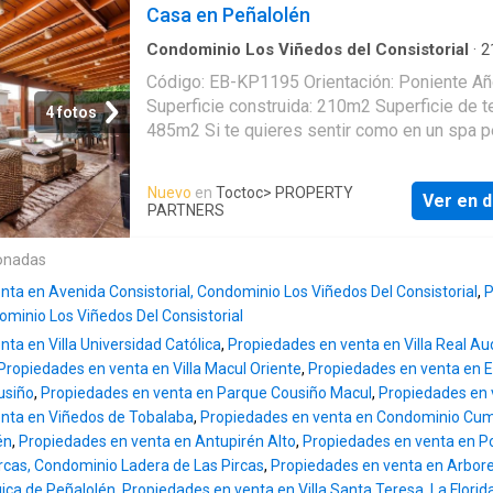
brindando tranquilidad y calidad de vida. Su
Casa en Peñalolén
sus beneficios!
excelente ubicación a pasos de Clínica Las
permite un acceso rápido a servicios de sal
Condominio Los Viñedos del Consistorial
·
2
5
Dormitorios
·
4
Baños
·
Casa
·
Jardín
·
Área pa
primer nivel. Además se encuentra cercana a
Código: EB-KP1195 Orientación: Poniente Añ
·
Piscina
·
Seguridad
supermercados comercios y todo lo necesari
Superficie construida: 210m2 Superficie de t
4 fotos
una vida cómoda y práctica. La casa cuenta 
485m2 Si te quieres sentir como en un spa p
buenas terminaciones materiales de calidad 
la comodidad de tu hogar debes visitar esta 
detalles que marcan la diferencia ofreciendo
En su interior todo un lujo. En excelente esta
Nuevo
en
Toctoc
> PROPERTY
y elegancia en cada espacio. Distribución Pr
Ver en d
conservación cómodos espacios comunes y
PARTNERS
Piso: Living comedor amplio y bien iluminad
habitaciones de gran tamaño. Una cocina amp
remodelada Baño de visitas Habitación de b
luminosa ideal para disfrutar en familia. Ahor
onadas
tamaño Bodega Segundo Piso: Habitación pri
cuando hablamos de su jardín es cuando po
en suite 2 habitaciones de buen tamaño Bañ
nta en Avenida Consistorial, Condominio Los Viñedos Del Consistorial
,
P
sentir que estamos de vacaciones. Espacios
compartido Tercer Piso: 1 habitación d
ominio Los Viñedos Del Consistorial
sumamente bien aprovechados elegantes y
ta en Villa Universidad Católica
,
Propiedades en venta en Villa Real Au
cómodos ideal para recibir a la familia y los 
Propiedades en venta en Villa Macul Oriente
,
Propiedades en venta en E
Una hermosa piscina rodeada por un elegant
usiño
,
Propiedades en venta en Parque Cousiño Macul
,
Propiedades en 
que además es calefaccionada! Programar l
nta en Viñedos de Tobalaba
,
Propiedades en venta en Condominio Cu
próximas celebraciones será todo un placer.
én
,
Propiedades en venta en Antupirén Alto
,
Propiedades en venta en Por
hacerlo mejor aún te contamos que esta pro
ircas, Condominio Ladera de Las Pircas
,
Propiedades en venta en Arbo
se encuentra en condominio con lindas áreas
ica de Peñalolén
,
Propiedades en venta en Villa Santa Teresa, La Florid