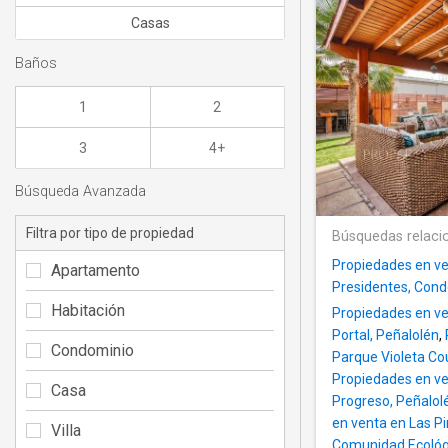
Casas
Baños
1
2
3
4+
Búsqueda Avanzada
Filtra por tipo de propiedad
Búsquedas relaci
Propiedades en ve
Apartamento
Presidentes, Cond
Habitación
Propiedades en ven
Portal, Peñalolén
,
Condominio
Parque Violeta Co
Propiedades en ve
Casa
Progreso, Peñalol
en venta en Las P
Villa
Comunidad Ecológ