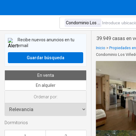
39.949 casas en v
Recibe nuevos anuncios en tu
email
Inicio
>
Propiedades en
Condominio Los Viñedo
Guardar búsqueda
En venta
En alquiler
Ordenar por:
Dormitorios