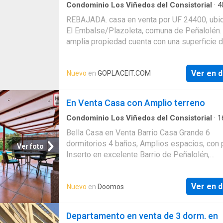
4 dormitorios • 3 baños •
Condominio Los Viñedos del Consistorial
·
4
5
Dormitorios
·
4
Baños
·
Casa
·
Jardín
REBAJADA. casa en venta por UF 24400, ubi
El Embalse/Plazoleta, comuna de Peñalolén.
amplia propiedad cuenta con una superficie 
m2 de terreno, ofreciendo un amplio espacio
exterior para disfrutar y aprovechar al máxim
Ver en d
Nuevo
en
GOPLACEIT.COM
casa cuenta con una construcción sólida y bi
mantenida, ofreciendo una distribución cómo
funcional. Con un total de, 5 dormitorios y 4 
En Venta Casa con Amplio terreno
esta casa es ideal para una familia que busc
lugar espacioso para vivir.Jardín con árboles
Condominio Los Viñedos del Consistorial
·
1
6
Dormitorios
·
4
Baños
·
Casa
·
Terraza
·
Zona 
Bella Casa en Venta Barrio Casa Grande 6
secado
·
Piscina
·
Patio
dormitorios 4 baños, Amplios espacios, con 
Ver foto
Inserto en excelente Barrio de Peñalolén,
condominio Cerrado te recibe Cómoda casa 
Antejardin, Hall de acceso, Living comedor c
Ver en d
Nuevo
en
Doomos
separador de ambiente salida a terraza y pat
ventanal, En Primer piso encontraras una exc
distribucion para compartir en familia, con e
Departamento en venta de 3 dorm. en
amplios en todo el hogar. Descata cocina full