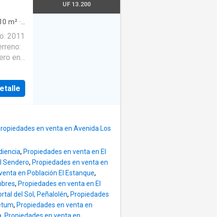
UF 13.200
 Condes
ud de
10
m²
·
ra niños
o: 2011
o para
erreno:
con muy
ero en
y
casa!
 confort
do de
imer
etalle
o Cocina
lia y
uen
a
ncipal
demos
o
ropiedades en venta en Avenida Los
diencia
,
Propiedades en venta en El
amigos.
l Sendero
,
Propiedades en venta en
e deck
venta en Población El Estanque
,
as
mbres
,
Propiedades en venta en El
 Para
tal del Sol, Peñalolén
,
Propiedades
piedad
retum
,
Propiedades en venta en
a
,
Propiedades en venta en