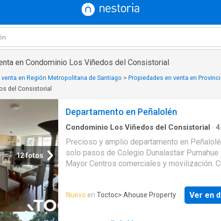
enta en Condominio Los Viñedos del Consistorial
 venta en Región Metropolitana de Santiago
>
Propiedades en venta en Provinci
s del Consistorial
Departamento en Peñalolén
Condominio Los Viñedos del Consistorial
·
4
Dormitorios
·
3
Baños
·
Apartamento
·
Terraza
Precioso y amplio departamento en Peñalolé
Área para niños
·
Piscina
·
Trastero
solo pasos de Colegio Dunalastair Pumahue 
12 fotos
Mayor Centros comerciales y movilización. 
con Hall de acceso luminoso living y comedo
acceso a una gran terraza con parrilla empot
Ver en d
Nuevo
en
Toctoc
> Ahouse Property
Cocina de concepto abierto amoblada y equi
con horno campana y encimera además de c
para lavadora y lavavajillas. Cuatro dormitori