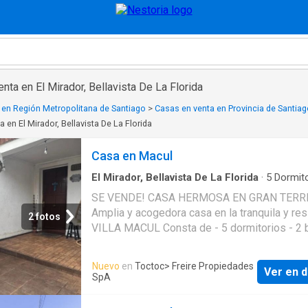
nta en El Mirador, Bellavista De La Florida
 en Región Metropolitana de Santiago
>
Casas en venta en Provincia de Santia
 en El Mirador, Bellavista De La Florida
Casa en Macul
El Mirador, Bellavista De La Florida
·
5
Dormito
Baños
·
Casa
·
Estacionamiento
·
Patio
SE VENDE! CASA HERMOSA EN GRAN TER
Amplia y acogedora casa en la tranquila y res
2 fotos
VILLA MACUL Consta de - 5 dormitorios - 2 
Living comedor - Cocina cerrada - 2 dormitor
adicionales (ampliaciones) - Estacionamient
Nuevo
en
Toctoc
> Freire Propiedades
Ver en d
hasta 3 vehículos - Amplio patio trasero Sect
SpA
tranquilo y residencial de creciente plusvalía
excelente locomoción a pasos de Av. Macul