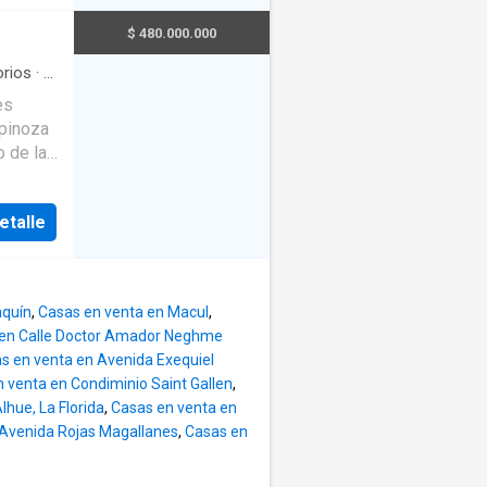
e
ago
$ 480.000.000
rios
·
2
es
pinoza
o de la
lta
n una
etalle
cana a
completo
a y
aquín
,
Casas en venta en Macul
,
edad de
 en Calle Doctor Amador Neghme
y
s en venta en Avenida Exequiel
dicional
 venta en Condiminio Saint Gallen
,
n
lhue, La Florida
,
Casas en venta en
 lo que
 Avenida Rojas Magallanes
,
Casas en
y
igente