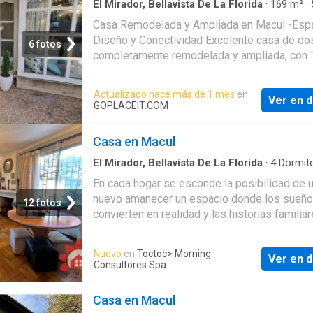
3 dormitorios • 1 baño • No Admit
El Mirador, Bellavista De La Florida
·
169
m²
·
Dormitorios
·
3
Baños
·
Casa
Casa Remodelada y Ampliada en Macul -Espa
Diseño y Conectividad Excelente casa de do
6 fotos
completamente remodelada y ampliada, con 
construidos y 218 m² de terreno, 100% regula
ubicada en un consolidado sector residencial
Actualizado hace más de 1 mes
en
Ver en d
comuna de Macul. En el primer piso, la propi
GOPLACEIT.COM
ofrece un amplio y luminoso living-comedor,
piso porcelanato, tragaluces interiores que a
Casa en Macul
luz natural durante todo el día y lámparas de 
valor incluidas, creando un ambiente modern
El Mirador, Bellavista De La Florida
·
4
Dormito
Baños
·
Casa
·
Jardín
·
Estacionamiento
En cada hogar se esconde la posibilidad de 
nuevo amanecer un espacio donde los sueñ
12 fotos
convierten en realidad y las historias familia
comienzan a tejerse. Imaginarse en un entor
ofrece la comodidad y la calidez necesarias 
Nuevo
en
Toctoc
> Morning
Ver en d
disfrutar de la vida cotidiana es un regalo inv
Consultores Spa
Esta casa en la calle Ramón Cortez ubicada 
sector residencial de Macul es la oportunida
Casa en Macul
perfecta para aquellos que buscan un refugi