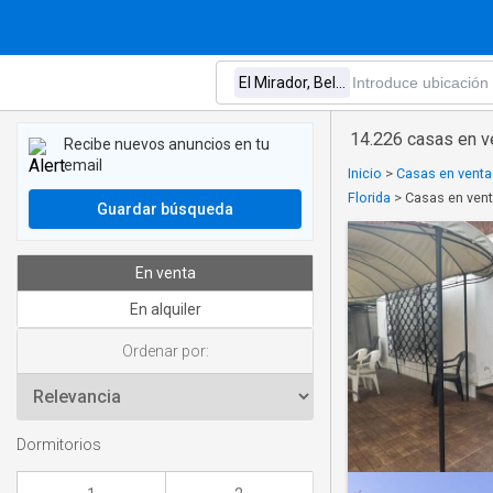
14.226 casas en ve
Recibe nuevos anuncios en tu
email
Inicio
>
Casas en venta
Florida
>
Casas en venta
Guardar búsqueda
En venta
En alquiler
Ordenar por:
Dormitorios