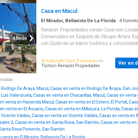
e institutos profesionales, principales vías d
conectividad y otros servicios. Considerar p
Casa en Macul
comisión 2% - +Vende M&S PROPIEDADES
El Mirador, Bellavista De La Florida
·
4
Dormito
Baños
·
Casa
·
Trastero
Renacer Propiedades vende Casa con Local
Comerciales en Esquina de Obispo Arturo Es
4 fotos
con Quilín en un barrio histórico y consolidad
comuna de Macul. Excelente conectividad y a
demanda habitacional y comercial. Ubicada e
Actualizado hace 3 semanas
en
Ver en d
zona con alto flujo comercial e industrial. Cer
Toctoc
> Renacer Propiedades
Av. Macul un eje estructurante comunal con 
abastecimiento de comercio servicios y
onadas
equipamiento. Ideal para inversión en viviend
 Rodrigo De Araya, Macul
,
Casas en venta en Rodrigo De Araya, San Jo
comercio. Características Generales: - Propi
 Luis Valenzuela
,
Casas en venta en Chacarillas, Macul
,
Casas en venta
dos pisos con uso comercial en el *1° piso* 
en venta en Hacienda Macul
,
Casas en venta en El Estero, El Portal
,
Casa
habitacional en el *2° piso*. - Arquitectura tra
en venta en El Acuario
,
Casas en venta en Millacura, La Florida
,
Casas en
en estado de conservación mediano con gra
 Vicente Valdes
,
Casas en venta en Vicente Valdés
,
Casas en venta en A
potencial de renovación. - Tres orientaciones
osales 2
,
Casas en venta en Santa Rosa, San Ramón
,
Casas en venta en
permite un excelente nivel de asoleamiento 
 Santa Rosa Poniente, San Ramón
luminosidad natural. - Cuenta con Tasación v
enta en El Mirador, Bellavista De La Florida