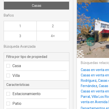
Casas
Baños
1
2
3
4+
Búsqueda Avanzada
Filtra por tipo de propiedad
Búsquedas relaci
Casa
Casas en venta en
Villa
Casas en venta en
Rodríguez
,
Casas 
Características
Fernández
,
Casas 
Casas en venta en
Estacionamiento
Parral, Villa Los R
venta en Avenida
Patio
Departamentos en v