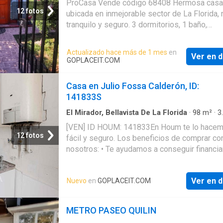
ProCasa Vende código 68408 Hermosa casa
Parilla
·
Patio
·
Seguridad
12 fotos
ubicada en inmejorable sector de La Florida,
tranquilo y seguro. 3 dormitorios, 1 baño,
estacionamiento para hasta 3 vehículos. Coc
remodelada, baño remodelado con shower do
Actualizado hace más de 1 mes
en
Ver en d
Cocina eléctrica con 2 quemadores. Patio co
GOPLACEIT.COM
parrilla, lavadero. Lindo ante jardín. Living c
con vigas a la vista, altura muy cómoda. Cale
Casa en Julio Fossa Calderón, ID:
automático. Casa ubicada en condominio cer
141833S
con acceso eléctrico y cámaras de seguridad
Sector con inmejorable
El Mirador, Bellavista De La Florida
·
98
m²
·
3
Dormitorios
·
1
Baño
·
Casa
[VEN] ID HOUM: 141833En Houm te lo hace
12 fotos
fácil y seguro. Los beneficios de comprar co
nosotros: • Te ayudamos a conseguir financi
a través de una asesoría personalizada • Me
y seguimiento de todo el proceso • Comisión
Ver en d
Nuevo
en
GOPLACEIT.COM
+ IVA¡Solo te preocupas de las firmas!Casa 
venta, ubicada en la comuna de Macul, con un
superficie construida de 98.00 m² y superficie
METRO PASEO QUILIN
de 288.00 m². Sus principales características