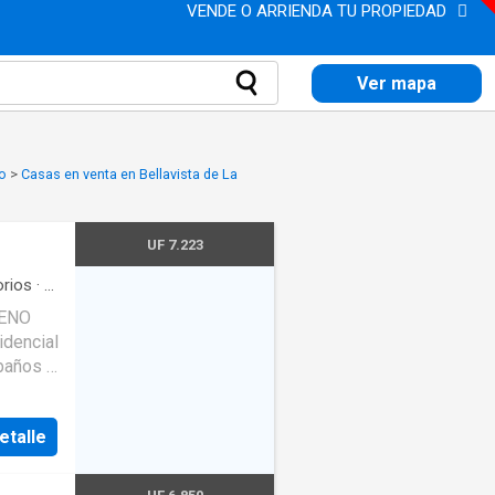
VENDE O ARRIENDA TU PROPIEDAD
Ver mapa
go
>
Casas en venta en Bellavista de La
UF 7.223
rios
·
2
RENO
idencial
baños -
ios
o para
etalle
or
 con