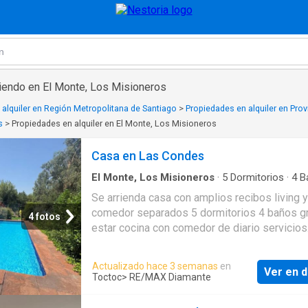
riendo en El Monte, Los Misioneros
alquiler en Región Metropolitana de Santiago
>
Propiedades en alquiler en Prov
s
>
Propiedades en alquiler en El Monte, Los Misioneros
Casa en Las Condes
El Monte, Los Misioneros
·
5
Dormitorios
·
4
B
Casa
·
Jardín
·
Terraza
·
Piscina
·
Calefacción
Se arrienda casa con amplios recibos living y
comedor separados 5 dormitorios 4 baños g
4 fotos
estar cocina con comedor de diario servicios
completos jardines y gran piscina. 6
estacionamientos. Sector muy tranquilo en
Actualizado hace 3 semanas
en
Ver en d
Quinchamalí. Primer piso: -Hall con piso de 
Toctoc
> RE/MAX Diamante
Baño de visitas -Living y comedor separado
piso de madera natural -Cocina con comedor