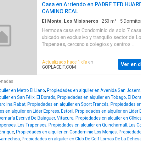
familia.Descripción: PRIMER PISO-Amplio ha
Casa en Arriendo en PADRE TED HUAR
Metropolitana. Asegura tu lugar en esta com
entrada con piso de mármol-Baño de visita-L
CAMINO REAL
excepcional por solo UF 96. ¡No dejes pasar 
comedor con salida a la
oportunidad única de inv
El Monte, Los Misioneros
·
250
m²
·
5
Dormito
Baños
·
Casa
Hermosa casa en Condominio de solo 7 casa
ubicado en exclusivo y tranquilo sector de L
Trapenses, cercano a colegios y centros
comerciales.Barrio residencial y seguro, cerc
colegios: Everest, Santiago College, Monte T
Actualizado hace 1 día
en
Ver en d
Nazaret y Craighouse240 mts2 útiles y terre
GOPLACEIT.COM
400 mts2. 2 pisos.5 dormitorios, 5 baños, esc
y servicios completos. 2 o 3 estacionamient
onadas
bodegas.Distribución interior:5 dormitorios
uiler en Metro El Llano
,
Propiedades en alquiler en Avenida San Josema
uiler en San Félix, El Dorado
,
Propiedades en alquiler en Tobago, El Dor
rolina Rabat
,
Propiedades en alquiler en Sport Francés
,
Propiedades en
s en alquiler en Lider Express, Estoril
,
Propiedades en alquiler en Lider
semaría Escrivá De Balaguer, Vitacura
,
Propiedades en alquiler en Clíni
apenses, Los Trapenses
,
Propiedades en alquiler en Quinchamalí, Las 
Enrique
,
Propiedades en alquiler en Condominio Los Monjes
,
Propiedade
 Barnechea
,
Propiedades en alquiler en Club De Golf Lomas De La Dehe