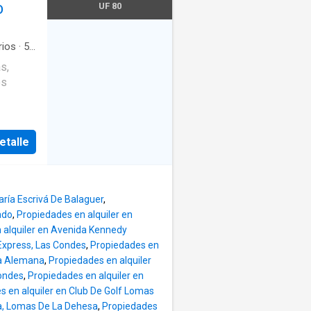
ll de
UF 80
D
unidad
iving
esta
rios
·
5
s,
os
ano a
abor y
etalle
no de
ritorio
os y 2
ría Escrivá De Balaguer
,
ado
,
Propiedades en alquiler en
 alquiler en Avenida Kennedy
 Express, Las Condes
,
Propiedades en
ca Alemana
,
Propiedades en alquiler
Condes
,
Propiedades en alquiler en
s en alquiler en Club De Golf Lomas
sa, Lomas De La Dehesa
,
Propiedades