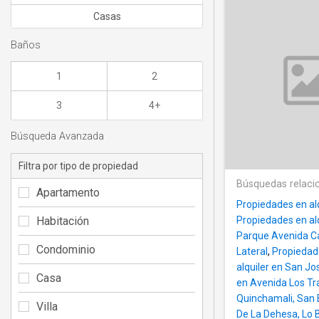
Casas
Baños
1
2
3
4+
Búsqueda Avanzada
Filtra por tipo de propiedad
Búsquedas relaci
Apartamento
Propiedades en alq
Habitación
Propiedades en alq
Parque Avenida Ca
Condominio
Lateral
,
Propiedade
alquiler en San Jo
Casa
en Avenida Los Tr
Quinchamali, San 
Villa
De La Dehesa, Lo