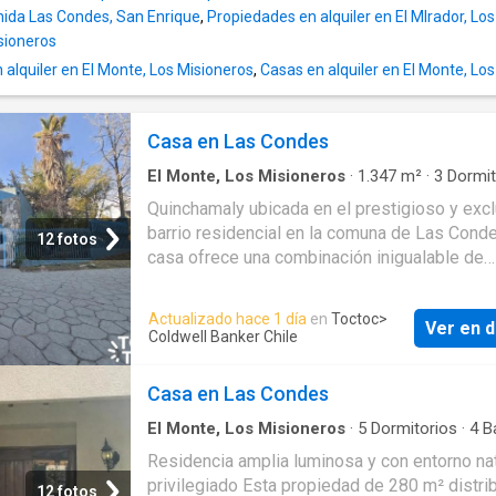
enida Las Condes, San Enrique
,
Propiedades en alquiler en El MIrador, Lo
isioneros
alquiler en El Monte, Los Misioneros
,
Casas en alquiler en El Monte, Lo
Casa en Las Condes
El Monte, Los Misioneros
·
1.347
m²
·
3
Dormit
Baños
·
Casa
·
Jardín
·
Terraza
·
Piscina
Quinchamaly ubicada en el prestigioso y exc
barrio residencial en la comuna de Las Cond
12 fotos
casa ofrece una combinación inigualable de
sofisticación y comodidad rodeada por un en
de elegancia y serenidad. Cercania a prestig
Actualizado hace 1 día
en
Toctoc
>
Ver en d
colegios clinicas y autopista costanera norte
Coldwell Banker Chile
mientras parques y plazas ofrecen un respiro
urbanidad. Con centros comerciales de alto ni
Casa en Las Condes
escasa distancia la propiedad se sitúa en un
microcosmos de exclusividad accesible. Al i
El Monte, Los Misioneros
·
5
Dormitorios
·
4
B
Casa
·
Terraza
un majestuoso hall de entrada de doble altura
Residencia amplia luminosa y con entorno nat
recibe marcando el inicio de un recorrido que
privilegiado Esta propiedad de 280 m² distri
12 fotos