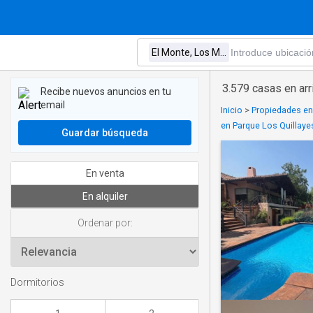
3.579 casas en ar
Recibe nuevos anuncios en tu
email
Inicio
>
Propiedades en 
en Parque Los Quillaye
Guardar búsqueda
En venta
En alquiler
Ordenar por:
Dormitorios