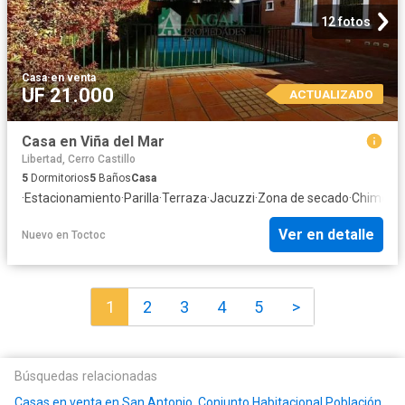
12 fotos
Casa
·
en venta
UF 21.000
ACTUALIZADO
Casa en Viña del Mar
Libertad, Cerro Castillo
5
Dormitorios
5
Baños
Casa
·
Estacionamiento
·
Parilla
·
Terraza
·
Jacuzzi
·
Zona de secado
·
Chimene
Ver en detalle
Nuevo
en
Toctoc
1
2
3
4
5
>
Búsquedas relacionadas
Casas en venta en San Antonio, Conjunto Habitacional Población