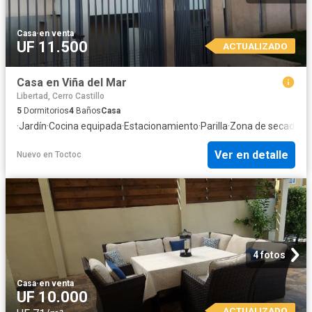
Casa
·
en venta
UF 11.500
ACTUALIZADO
Casa en Viña del Mar
Libertad, Cerro Castillo
5
Dormitorios
4
Baños
Casa
·
Jardín
·
Cocina equipada
·
Estacionamiento
·
Parilla
·
Zona de secado
·
Tr
Ver en detalle
Nuevo
en
Toctoc
4 fotos
Casa
·
en venta
UF 10.000
ACTUALIZADO