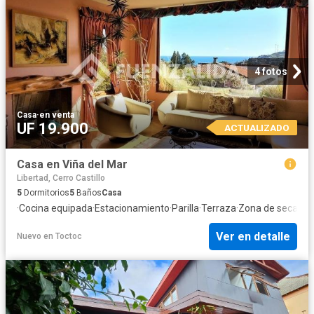
4 fotos
Casa
·
en venta
UF 19.900
ACTUALIZADO
Casa en Viña del Mar
Libertad, Cerro Castillo
5
Dormitorios
5
Baños
Casa
·
Cocina equipada
·
Estacionamiento
·
Parilla
·
Terraza
·
Zona de secado
·
Ver en detalle
Nuevo
en
Toctoc