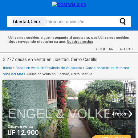
Utilizamos cookies, sigue navegando si aceptas su uso.Utilizamos cookies,
sigue navegando si aceptas su uso.
Nuestros socios
BLOQUEAR
ACEPTO
3.277 casas en venta en Libertad, Cerro Castillo
Inicio
>
Casas en venta en Provincia de Valparaíso
>
Casas en venta en Miramar,
Viña del Mar
>
Casas en venta en Libertad, Cerro Castillo
4 fotos
Casa
·
en venta
UF 12.900