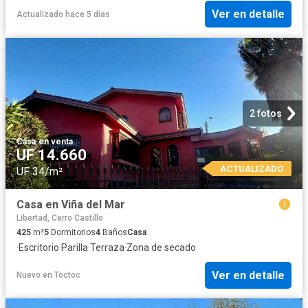
Ver en detalle
Actualizado hace 5 días
2 fotos
Casa
·
en venta
UF 14.660
ACTUALIZADO
UF 34/m²
Casa en Viña del Mar
Libertad, Cerro Castillo
425
m²
5
Dormitorios
4
Baños
Casa
·
Escritorio
·
Parilla
·
Terraza
·
Zona de secado
Ver en detalle
Nuevo
en
Toctoc