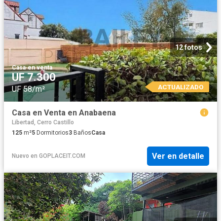
12 fotos
Casa
·
en venta
UF 7.300
ACTUALIZADO
UF 58/m²
Casa en Venta en Anabaena
Libertad, Cerro Castillo
125
m²
5
Dormitorios
3
Baños
Casa
Ver en detalle
Nuevo
en
GOPLACEIT.COM