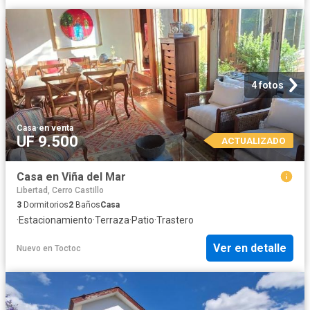
4 fotos
Casa
·
en venta
UF 9.500
ACTUALIZADO
Casa en Viña del Mar
Libertad, Cerro Castillo
3
Dormitorios
2
Baños
Casa
·
Estacionamiento
·
Terraza
·
Patio
·
Trastero
Ver en detalle
Nuevo
en
Toctoc