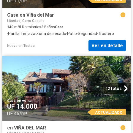
UF 71/m²
Casa en Viña del Mar
Libertad, Cerro Castillo
140
m²
5
Dormitorios
3
Baños
Casa
·
Parilla
·
Terraza
·
Zona de secado
·
Patio
·
Seguridad
·
Trastero
Ver en detalle
Nuevo
en
Toctoc
12 fotos
Casa
·
en venta
UF 14.000
ACTUALIZADO
UF 46/m²
en VIÑA DEL MAR