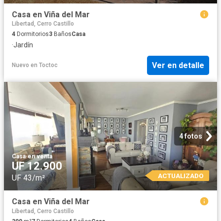
Casa en Viña del Mar
Libertad, Cerro Castillo
4
Dormitorios
3
Baños
Casa
·
Jardín
Ver en detalle
Nuevo
en
Toctoc
4 fotos
Casa
·
en venta
UF 12.900
ACTUALIZADO
UF 43/m²
Casa en Viña del Mar
Libertad, Cerro Castillo