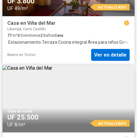
UF 3.800
ACTUALIZADO
UF 49/m²
Casa en Viña del Mar
Libertad, Cerro Castillo
77
m²
3
Dormitorios
2
Baños
Casa
·
Estacionamiento
·
Terraza
·
Cocina integral
·
Área para niños
·
Gimnasi
Ver en detalle
Nuevo
en
Toctoc
Casa
·
en venta
UF 25.500
ACTUALIZADO
UF 8/m²