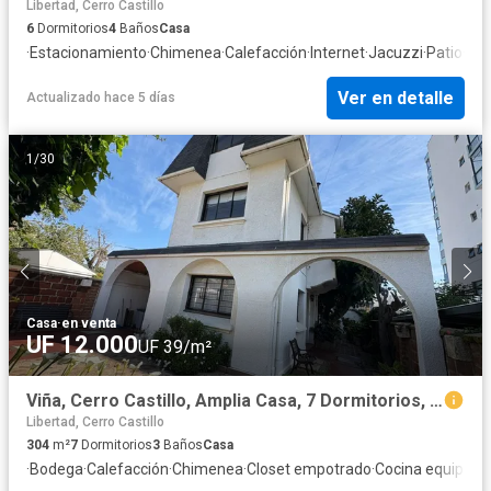
Libertad, Cerro Castillo
6
Dormitorios
4
Baños
Casa
·
Estacionamiento
·
Chimenea
·
Calefacción
·
Internet
·
Jacuzzi
·
Patio
·
Jar
Ver en detalle
Actualizado hace 5 días
1
/
30
Casa
·
en venta
UF 12.000
UF 39/m²
Viña, Cerro Castillo, Amplia Casa, 7 Dormitorios, 3 Baños, Piscina, Vista
Libertad, Cerro Castillo
304
m²
7
Dormitorios
3
Baños
Casa
·
Bodega
·
Calefacción
·
Chimenea
·
Closet empotrado
·
Cocina equipada