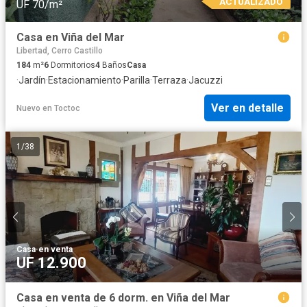
ACTUALIZADO
UF 70/m²
Casa en Viña del Mar
Libertad, Cerro Castillo
184
m²
6
Dormitorios
4
Baños
Casa
·
Jardín
·
Estacionamiento
·
Parilla
·
Terraza
·
Jacuzzi
Ver en detalle
Nuevo
en
Toctoc
1
/
38
Casa
·
en venta
UF 12.900
Casa en venta de 6 dorm. en Viña del Mar