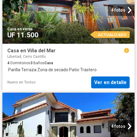
4 fotos
Casa
·
en venta
UF 11.500
ACTUALIZADO
Casa en Viña del Mar
Libertad, Cerro Castillo
4
Dormitorios
3
Baños
Casa
·
Parilla
·
Terraza
·
Zona de secado
·
Patio
·
Trastero
Ver en detalle
Nuevo
en
Toctoc
4 fotos