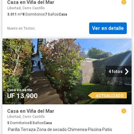
Casa en Viña del Mar
Libertad, Cerro Castillo
3.011
m²
8
Dormitorios
7
Baños
Casa
Ver en detalle
Nuevo
en
Toctoc
4 fotos
Casa
·
en venta
UF 13.900
ACTUALIZADO
Casa en Viña del Mar
Libertad, Cerro Castillo
5
Dormitorios
5
Baños
Casa
·
Parilla
·
Terraza
·
Zona de secado
·
Chimenea
·
Piscina
·
Patio