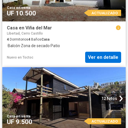
Casa
·
en venta
UF 10.500
ACTUALIZADO
Casa en Viña del Mar
Libertad, Cerro Castillo
4
Dormitorios
4
Baños
Casa
·
Balcón
·
Zona de secado
·
Patio
Ver en detalle
Nuevo
en
Toctoc
12 fotos
Casa
·
en venta
UF 9.500
ACTUALIZADO