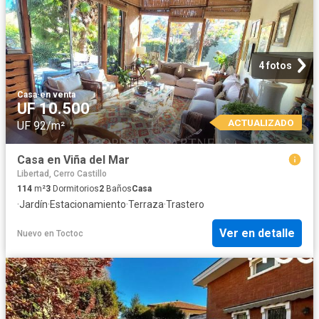
4 fotos
Casa
·
en venta
UF 10.500
ACTUALIZADO
UF 92/m²
Casa en Viña del Mar
Libertad, Cerro Castillo
114
m²
3
Dormitorios
2
Baños
Casa
·
Jardín
·
Estacionamiento
·
Terraza
·
Trastero
Ver en detalle
Nuevo
en
Toctoc