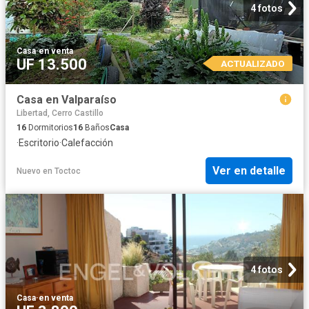
4 fotos
Casa
·
en venta
UF 13.500
ACTUALIZADO
Casa en Valparaíso
Libertad, Cerro Castillo
16
Dormitorios
16
Baños
Casa
·
Escritorio
·
Calefacción
Ver en detalle
Nuevo
en
Toctoc
4 fotos
Casa
·
en venta