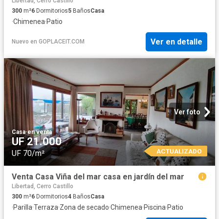
Libertad, Cerro Castillo
300
m²
6
Dormitorios
5
Baños
Casa
·
Chimenea
·
Patio
Ver en detalle
Nuevo
en
GOPLACEIT.COM
Ver foto
Casa
·
en venta
UF 21.000
ACTUALIZADO
UF 70/m²
Venta Casa Viña del mar casa en jardín del mar
Libertad, Cerro Castillo
300
m²
6
Dormitorios
4
Baños
Casa
·
Parilla
·
Terraza
·
Zona de secado
·
Chimenea
·
Piscina
·
Patio