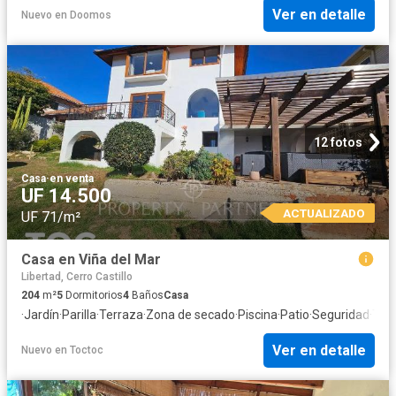
Ver en detalle
Nuevo
en
Doomos
12 fotos
Casa
·
en venta
UF 14.500
ACTUALIZADO
UF 71/m²
Casa en Viña del Mar
Libertad, Cerro Castillo
204
m²
5
Dormitorios
4
Baños
Casa
·
Jardín
·
Parilla
·
Terraza
·
Zona de secado
·
Piscina
·
Patio
·
Seguridad
·
Tras
Ver en detalle
Nuevo
en
Toctoc