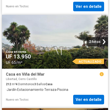
Ver en detalle
Nuevo
en
Toctoc
2 fotos
Casa
·
en venta
UF 13.950
ACTUALIZADO
UF 65/m²
Casa en Viña del Mar
Libertad, Cerro Castillo
212
m²
4
Dormitorios
3
Baños
Casa
·
Jardín
·
Estacionamiento
·
Terraza
·
Piscina
Ver en detalle
Nuevo
en
Toctoc