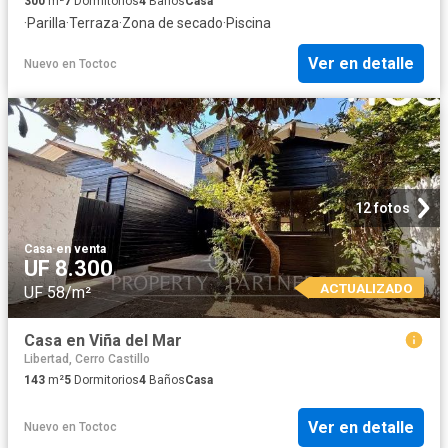
300
m²
7
Dormitorios
4
Baños
Casa
·
Parilla
·
Terraza
·
Zona de secado
·
Piscina
Ver en detalle
Nuevo
en
Toctoc
12 fotos
Casa
·
en venta
UF 8.300
ACTUALIZADO
UF 58/m²
Casa en Viña del Mar
Libertad, Cerro Castillo
143
m²
5
Dormitorios
4
Baños
Casa
Ver en detalle
Nuevo
en
Toctoc