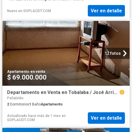
Ver en detalle
Nuevo
en
GOPLACEIT.COM
12 fotos
Apartamento
·
en venta
$ 69.000.000
Departamento en Venta en Tobalaba / José Arrieta
Peñalolén
2
Dormitorios
1
Baño
Apartamento
Actualizado hace más de 1 mes
en
Ver en detalle
GOPLACEIT.COM