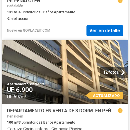
en PEÑALOLÉN
Peñalolén
131
m²
4
Dormitorios
3
Baños
Apartamento
·
Calefacción
Ver en detalle
Nuevo
en
GOPLACEIT.COM
12 fotos
Apartamento
·
en venta
UF 6.900
ACTUALIZADO
UF 69/m²
DEPARTAMENTO EN VENTA DE 3 DORM. EN PEÑALOLÉN
Peñalolén
100
m²
3
Dormitorios
2
Baños
Apartamento
·
Terraza
·
Cocina integral
·
Gimnasio
·
Piscina