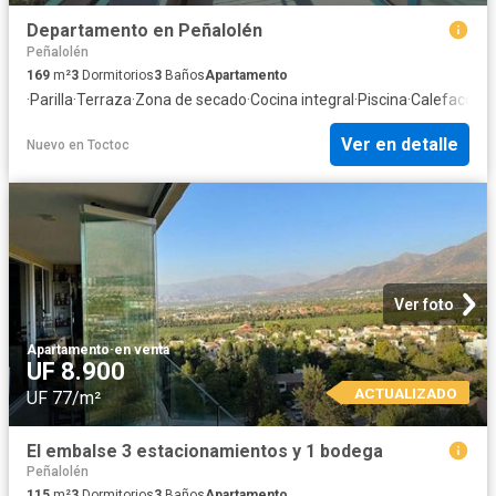
Departamento en Peñalolén
Peñalolén
169
m²
3
Dormitorios
3
Baños
Apartamento
·
Parilla
·
Terraza
·
Zona de secado
·
Cocina integral
·
Piscina
·
Calefacción
Ver en detalle
Nuevo
en
Toctoc
Ver foto
Apartamento
·
en venta
UF 8.900
ACTUALIZADO
UF 77/m²
El embalse 3 estacionamientos y 1 bodega
Peñalolén
115
m²
3
Dormitorios
3
Baños
Apartamento