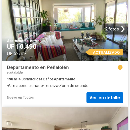
2 fotos
Apartamento
·
en venta
UF 10.490
ACTUALIZADO
UF 52/m²
Departamento en Peñalolén
Peñalolén
198
m²
4
Dormitorios
4
Baños
Apartamento
·
Aire acondicionado
·
Terraza
·
Zona de secado
Ver en detalle
Nuevo
en
Toctoc