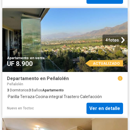
4 fotos
Apartamento
·
en venta
UF 8.900
ACTUALIZADO
Departamento en Peñalolén
Peñalolén
3
Dormitorios
3
Baños
Apartamento
·
Parilla
·
Terraza
·
Cocina integral
·
Trastero
·
Calefacción
Ver en detalle
Nuevo
en
Toctoc