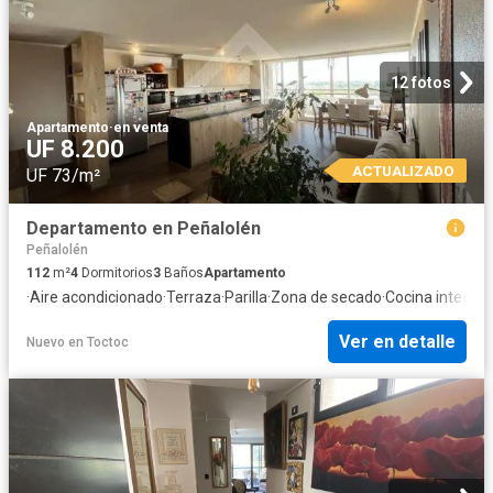
12 fotos
Apartamento
·
en venta
UF 8.200
ACTUALIZADO
UF 73/m²
Departamento en Peñalolén
Peñalolén
112
m²
4
Dormitorios
3
Baños
Apartamento
·
Aire acondicionado
·
Terraza
·
Parilla
·
Zona de secado
·
Cocina integral
·
Ver en detalle
Nuevo
en
Toctoc