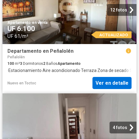
12 fotos
Apartamento
·
en venta
UF 6.100
ACTUALIZADO
UF 61/m²
Departamento en Peñalolén
Peñalolén
100
m²
3
Dormitorios
2
Baños
Apartamento
·
Estacionamiento
·
Aire acondicionado
·
Terraza
·
Zona de secado
·
Segu
Ver en detalle
Nuevo
en
Toctoc
4 fotos