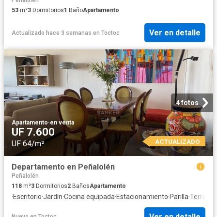
53
m²
3
Dormitorios
1
Baño
Apartamento
Ver en detalle
Actualizado hace 3 semanas
en
Toctoc
4 fotos
Apartamento
·
en venta
UF 7.600
ACTUALIZADO
UF 64/m²
Departamento en Peñalolén
Peñalolén
118
m²
3
Dormitorios
2
Baños
Apartamento
·
Escritorio
·
Jardín
·
Cocina equipada
·
Estacionamiento
·
Parilla
·
Terraza
·
Ver en detalle
Nuevo
en
Toctoc