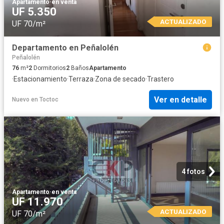
Apartamento
·
en venta
UF 5.350
ACTUALIZADO
UF 70/m²
Departamento en Peñalolén
Peñalolén
76
m²
2
Dormitorios
2
Baños
Apartamento
·
Estacionamiento
·
Terraza
·
Zona de secado
·
Trastero
Ver en detalle
Nuevo
en
Toctoc
4 fotos
Apartamento
·
en venta
UF 11.970
ACTUALIZADO
UF 70/m²