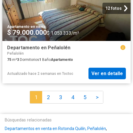
12 fotos
Apartamento
·
en venta
$ 79.000.000
$ 1.053.333/m²
Departamento en Peñalolén
Peñalolén
75
m²
3
Dormitorios
1
Baño
Apartamento
Ver en detalle
Actualizado hace 2 semanas
en
Toctoc
1
2
3
4
5
>
Búsquedas relacionadas
Departamentos en venta en Rotonda Quilín, Peñalolén
,