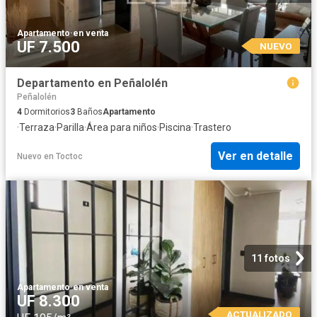
Apartamento
·
en venta
UF 7.500
NUEVO
Departamento en Peñalolén
Peñalolén
4
Dormitorios
3
Baños
Apartamento
·
Terraza
·
Parilla
·
Área para niños
·
Piscina
·
Trastero
Ver en detalle
Nuevo
en
Toctoc
11 fotos
Apartamento
·
en venta
UF 8.300
ACTUALIZADO