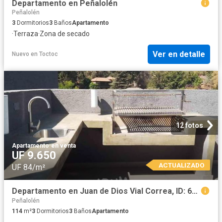
Departamento en Peñalolén
Peñalolén
3
Dormitorios
3
Baños
Apartamento
·
Terraza
·
Zona de secado
Ver en detalle
Nuevo
en
Toctoc
12 fotos
Apartamento
·
en venta
UF 9.650
ACTUALIZADO
UF 84/m²
Departamento en Juan de Dios Vial Correa, ID: 68184S
Peñalolén
114
m²
3
Dormitorios
3
Baños
Apartamento