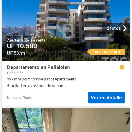
12 fotos
Apartamento
·
en venta
UF 10.500
ACTUALIZADO
UF 53/m²
Departamento en Peñalolén
Peñalolén
197
m²
4
Dormitorios
4
Baños
Apartamento
·
Parilla
·
Terraza
·
Zona de secado
Ver en detalle
Nuevo
en
Toctoc