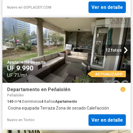
Ver en detalle
Nuevo
en
GOPLACEIT.COM
12 fotos
Apartamento
·
en venta
UF 9.990
ACTUALIZADO
UF 71/m²
Departamento en Peñalolén
Peñalolén
140
m²
4
Dormitorios
4
Baños
Apartamento
·
Cocina equipada
·
Terraza
·
Zona de secado
·
Calefacción
Ver en detalle
Nuevo
en
Toctoc