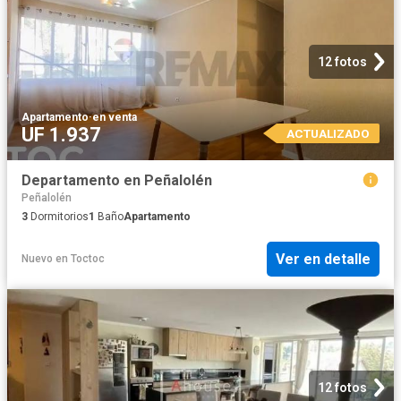
12 fotos
Apartamento
·
en venta
UF 1.937
ACTUALIZADO
Departamento en Peñalolén
Peñalolén
3
Dormitorios
1
Baño
Apartamento
Ver en detalle
Nuevo
en
Toctoc
12 fotos