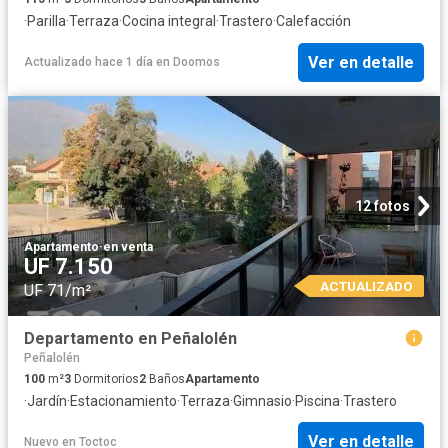
·
Parilla
·
Terraza
·
Cocina integral
·
Trastero
·
Calefacción
Ver en detalle
Actualizado hace 1 día
en
Doomos
12 fotos
Apartamento
·
en venta
UF 7.150
ACTUALIZADO
UF 71/m²
Departamento en Peñalolén
Peñalolén
100
m²
3
Dormitorios
2
Baños
Apartamento
·
Jardín
·
Estacionamiento
·
Terraza
·
Gimnasio
·
Piscina
·
Trastero
Ver en detalle
Nuevo
en
Toctoc