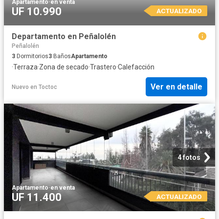
Apartamento
·
en venta
UF 10.990
ACTUALIZADO
Departamento en Peñalolén
Peñalolén
3
Dormitorios
3
Baños
Apartamento
·
Terraza
·
Zona de secado
·
Trastero
·
Calefacción
Ver en detalle
Nuevo
en
Toctoc
4 fotos
Apartamento
·
en venta
UF 11.400
ACTUALIZADO