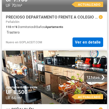
ACTUALIZADO
UF 70/m²
PRECIOSO DEPARTAMENTO FRENTE A COLEGIO PUMAHUE, PEÑALOLEN
Peñalolén
110
m²
4
Dormitorios
3
Baños
Apartamento
·
Trastero
Ver en detalle
Nuevo
en
GOPLACEIT.COM
12 fotos
Apartamento
·
en venta
UF 8.500
ACTUALIZADO
UF 64/m²