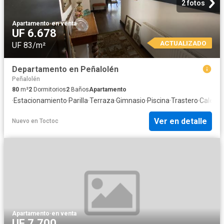
2 fotos
Apartamento
·
en venta
UF 6.678
ACTUALIZADO
UF 83/m²
Departamento en Peñalolén
Peñalolén
80
m²
2
Dormitorios
2
Baños
Apartamento
·
Estacionamiento
·
Parilla
·
Terraza
·
Gimnasio
·
Piscina
·
Trastero
·
Calefac
Ver en detalle
Nuevo
en
Toctoc
Apartamento
·
en venta
UF 7.700