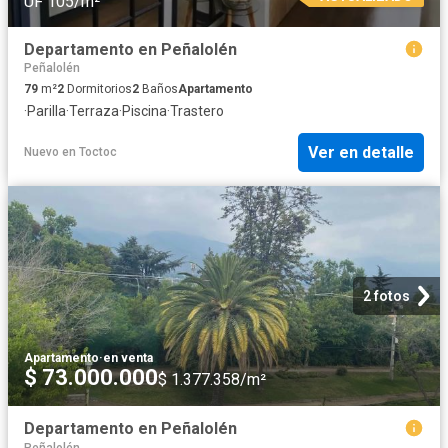
UF 105/m²
Departamento en Peñalolén
Peñalolén
79
m²
2
Dormitorios
2
Baños
Apartamento
·
Parilla
·
Terraza
·
Piscina
·
Trastero
Ver en detalle
Nuevo
en
Toctoc
2 fotos
Apartamento
·
en venta
$ 73.000.000
$ 1.377.358/m²
Departamento en Peñalolén
Peñalolén