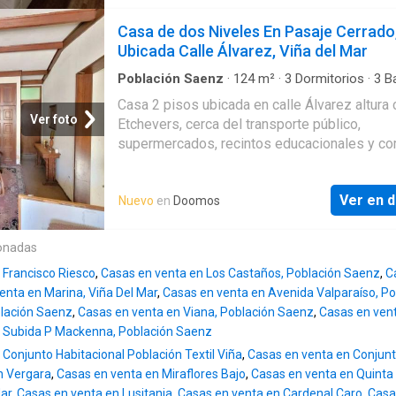
conexión para lavadora, calefón, lavadero, am
tradicional. Con un terreno de 334 metros cu
de madera (no regularizada) pequeño patio,
Casa de dos Niveles En Pasaje Cerrado
y 209 metros cuadrados construidos la resid
antejardín. Segundo Piso material liviano, 3
Ubicada Calle Álvarez, Viña del Mar
destaca
dormitorios todos con ventilación natural, es
para closet, piso de madera, posibilidad de
Población Saenz
·
124
m²
·
3
Dormitorios
·
3
B
Casa
·
Estacionamiento
·
Patio
ampliación hacia el patio trasero. Buena ubic
Casa 2 pisos ubicada en calle Álvarez altura 
conectividad, a 5 minutos del centro de Viña,
Ver foto
Etchevers, cerca del transporte público,
Hospital Gustavo Fricke, estación de metro, t
supermercados, recintos educacionales y co
de buses, feria, comercio en general. Valor d
en general, la propiedad se encuentra empla
$103.000.000. (Se aceptan ofertas razonable
pasaje cerrado mediante portón eléctrico, a
Ver en d
Nuevo
en
Doomos
controlados. Casa consta con living-comedor,
tradicional amoblada y equipada, 3 dormitorio
baños completos, (1 de ellos actualmente co
onadas
conexión de lavadora), sala de estar, patio y 
 Francisco Riesco
,
Casas en venta en Los Castaños, Población Saenz
,
C
estacionamiento. Superficie Útiles 124M2 Su
enta en Marina, Viña Del Mar
,
Casas en venta en Avenida Valparaíso, P
Total 166M2 Contribuciones $333.102 Conta
blación Saenz
,
Casas en venta en Viana, Población Saenz
,
Casas en ven
fono + JANETTE HAUSER PROPIEDADES
n Subida P Mackenna, Población Saenz
Conjunto Habitacional Población Textil Viña
,
Casas en venta en Conjun
n Vergara
,
Casas en venta en Miraflores Bajo
,
Casas en venta en Quinta
Mar
,
Casas en venta en Lusitania
,
Casas en venta en Cardenal Caro
,
Casas