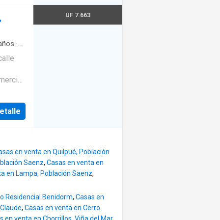
pliación
adrados
UF 7.663
,
encia
pacio
años
·
ación y
calle
erminal
mercio
e venta:
zado en
s)
ccesos
etalle
 cocina
s, 3
n
1
asas en venta en Quilpué, Población
perficie
oblación Saenz
,
Casas en venta en
cto
ta en Lampa, Población Saenz
,
to Residencial Benidorm
,
Casas en
 Claude
,
Casas en venta en Cerro
 en venta en Chorrillos, Viña del Mar
,