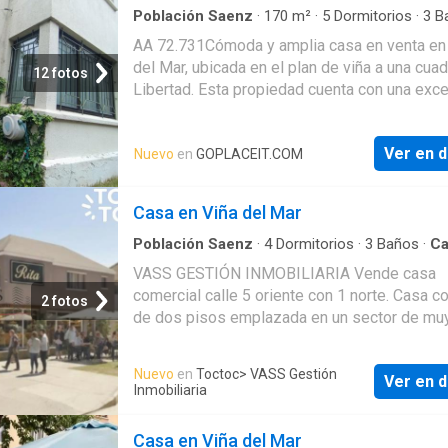
se encuentra arrend
Población Saenz
·
170
m²
·
5
Dormitorios
·
3
B
Casa
·
Balcón
·
Trastero
AA 72.731Cómoda y amplia casa en venta en
del Mar, ubicada en el plan de viña a una cua
12 fotos
Libertad. Esta propiedad cuenta con una exc
distribución de sus 170 m2 totales, que inclu
dormitorios ( incluido 1 de servicio) Todos c
Ver en d
Nuevo
en
GOPLACEIT.COM
closet- 4 baños ( Incluido 1 de servicio y 1 d
visitas). Con iluminación natural- 1 Pieza de
planchado o bodega amplia con buenos espa
Casa en Viña del Mar
para almacenaje- 1 Pequeño balcón - Living /
Comedor Amplios
Población Saenz
·
4
Dormitorios
·
3
Baños
·
Ca
Cocina equipada
·
Patio
VASS GESTIÓN INMOBILIARIA Vende casa
comercial calle 5 oriente con 1 norte. Casa c
2 fotos
de dos pisos emplazada en un sector de mu
plusvalía a pasos de supermercados colegi
centros médicos transporte público conexio
Nuevo
en
Toctoc
> VASS Gestión
Ver en d
viales hacia distintos puntos de la región y
Inmobiliaria
excelente locomoción de transporte público.
propiedad cuenta con 6 salas o privados 3 b
Casa en Viña del Mar