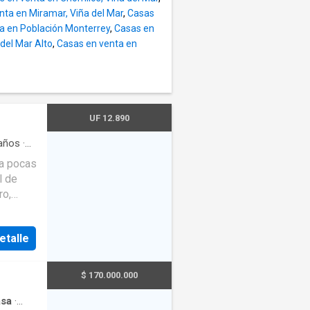
nta en Miramar, Viña del Mar
,
Casas
a en Población Monterrey
,
Casas en
del Mar Alto
,
Casas en venta en
UF 12.890
años
·
 a pocas
l de
ro,
con 7
iving
etalle
4 m2 y
ving
sita2do
$ 170.000.000
o: 3
sa
·