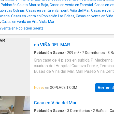
 Población Caleta Abarca Bajo
,
Casas en venta en Forestal
,
Casas en ve
ción Las Colinas
,
Casas en venta en Empart, Viña del Mar
,
Casas en vent
oviaria
,
Casas en venta en Población Las Brisas
,
Casas en venta en Viña 
,
Casas en venta en Villa Vista Mar
 venta en Población Saenz
en VIÑA DEL MAR
Población Saenz
·
209
m²
·
7
Dormitorios
·
3
B
Casa
·
Terraza
Gran casa de 4 pisos en subida P. Mackenna
cuadras del Hospital Gustavo Fricke, Termina
Buses de Viña del Mar, Mall Paseo Viña Cent
Quinta Vergara, y calle Viana-Álvarez.Cuenta 
dormitorios, 3 baños, cocina independiente, l
Ver en d
Nuevo
en
GOPLACEIT.COM
comedor separados y terraza. Terreno de 33
209 m2 construidos en 4 niveles:1er piso: Li
comedor separados, amplia cocina y baño vi
Casa en Viña del Mar
piso: 3 dormitorios y 1 baño completo.3er pis
dormitorios, 1 baño y salón terraza.4to piso
Población Saenz
·
3
Dormitorios
·
2
Baños
·
Ca