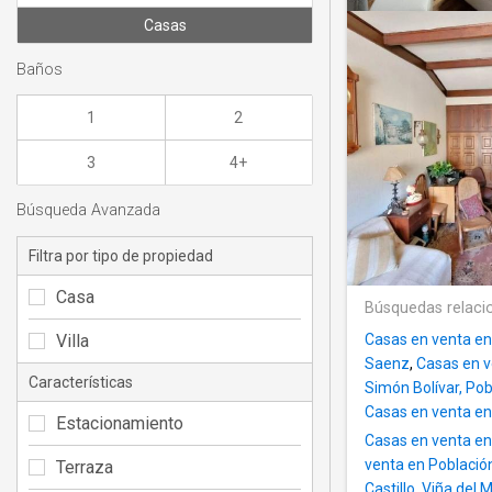
Casas
Baños
1
2
3
4+
Búsqueda Avanzada
Filtra por tipo de propiedad
Casa
Búsquedas relaci
Villa
Casas en venta en
Saenz
,
Casas en v
Características
Simón Bolívar, Po
Casas en venta e
Estacionamiento
Casas en venta en 
venta en Població
Terraza
Castillo, Viña del 