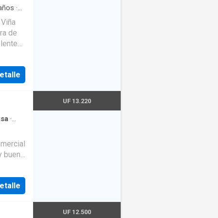
años
·
 Viña
dra de
elente
yen:- 5
on
etalle
e
cios
UF 13.220
sa
·
omercial
y buena
os
nes
etalle
 La
años
UF 12.500