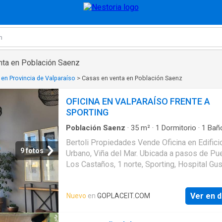
nta en Población Saenz
en Provincia de Valparaíso
>
Casas en venta en Población Saenz
OFICINA EN VALPARAÍSO FRENTE A
SPORTING
Población Saenz
·
35
m²
·
1
Dormitorio
·
1
Bañ
·
Escritorio
Bertoli Propiedades Vende Oficina en Edifici
9 fotos
Urbano, Viña del Mar. Ubicada a pasos de Pu
Los Castaños, 1 norte, Sporting, Hospital Gu
Fricke. Superficie Oficina 35 metros cuadrad
Tercer piso Consta de un amplio espacio abie
Ver en d
Nuevo
en
GOPLACEIT.COM
muebles de excelente calidad, kitchenette y
Los Gastos Comunes son aproximadamente
$65.000 Las contribuciones aprox 120.000 N