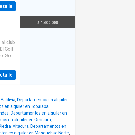
o, Av.
etalle
inutos
opción
$ 1.600.000
NTO
sos
Terraza
ta
al club
da a
El Golf,
mento
go. Son
rada,
ng
éctrico,
rraza
s
etalle
iene
 y
loset
 y una
icio
Valdivia
,
Departamentos en alquiler
a con 3
erámico
 en alquiler en Tobalaba,
erraza
ondes
,
Departamentos en alquiler en
in
tos en alquiler en Omnium
,
uanto a
iedra, Vitacura
,
Departamentos en
g,
tos en alquiler en Manquehue Norte
,