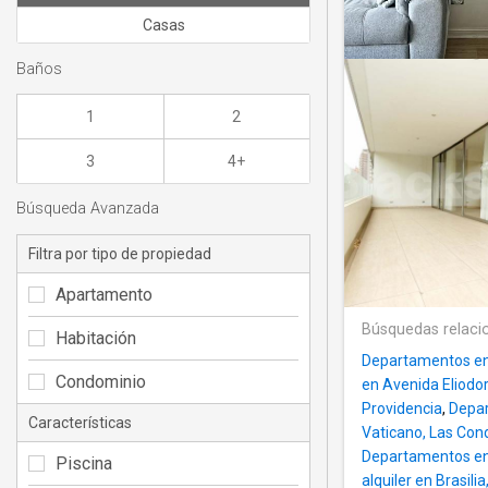
Casas
Baños
1
2
3
4+
Búsqueda Avanzada
Filtra por tipo de propiedad
Apartamento
Búsquedas relaci
Habitación
Departamentos en 
Condominio
en Avenida Eliodo
Providencia
,
Depar
Características
Vaticano, Las Con
Departamentos en a
Piscina
alquiler en Brasili