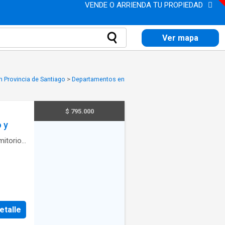
VENDE O ARRIENDA TU PROPIEDAD
Ver mapa
n Provincia de Santiago
>
Departamentos en
$ 795.000
 y
itorio
·
etalle