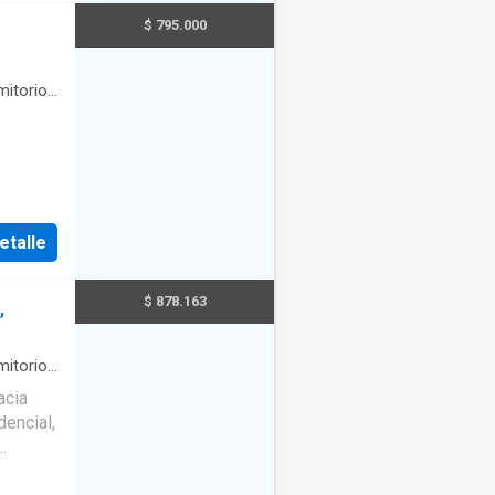
$ 795.000
itorio
·
etalle
$ 878.163
,
itorio
·
tero
acia
dencial,