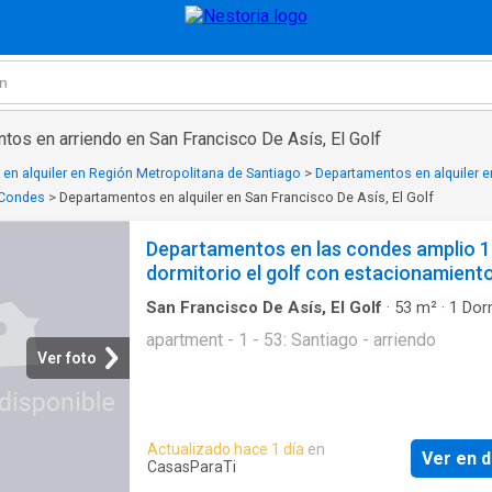
tos en arriendo en San Francisco De Asís, El Golf
en alquiler en Región Metropolitana de Santiago
>
Departamentos en alquiler e
s Condes
>
Departamentos en alquiler en San Francisco De Asís, El Golf
Departamentos en las condes amplio 1
dormitorio el golf con estacionamiento
San Francisco De Asís, El Golf
·
53
m²
·
1
Dorm
Apartamento
·
Estacionamiento
apartment - 1 - 53: Santiago - arriendo
Ver foto
Actualizado hace 1 día
en
Ver en d
CasasParaTi