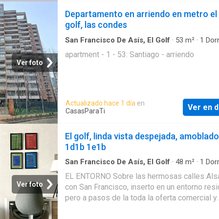
Departamento en arriendo en metro el
golf, las condes
San Francisco De Asís, El Golf
·
53
m²
·
1
Dorm
Apartamento
apartment - 1 - 53: Santiago - arriendo
Ver foto
Actualizado hace 1 día
en
Ver en d
CasasParaTi
El golf, linda vista despejada, amoblado
1d1b 1e1b
San Francisco De Asís, El Golf
·
48
m²
·
1
Dorm
Apartamento
·
Estacionamiento
·
Terraza
·
Tras
EL ENTORNO Sobre las hermosas calles Als
Ver foto
con San Francisco, inserto en un entorno resi
pero a pasos de la toda la oferta comercial y
gastronómica del barrio el Golf. Con la mejor