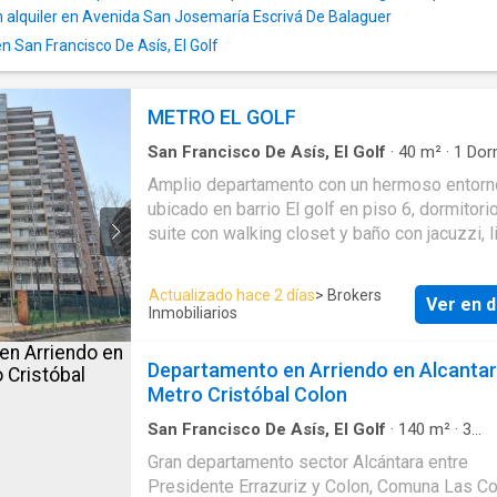
comedor y dormitorios, porcelanato en las te
alquiler en Avenida San Josemaría Escrivá De Balaguer
cerámica en cocina y baños. La calefacción e
en San Francisco De Asís, El Golf
losa radiante, la que se alimenta de la calder
edificio. Incluye 2 estacionamientos y 1 bod
gastos comunes son de aproximadamente $
METRO EL GOLF
San Francisco De Asís, El Golf
·
40
m²
·
1
Dorm
1
Baño
·
Apartamento
·
Estacionamiento
·
Cons
Amplio departamento con un hermoso entorn
Electricidad
·
Internet
·
Ascensor
·
Gas natural
·
ubicado en barrio El golf en piso 6, dormitori
Seguridad
·
Agua
suite con walking closet y baño con jacuzzi, l
comedor con aire acondicionado (frio - calor),
orientación norte con una espléndida vista, c
Actualizado hace 2 días
> Brokers
Ver en d
cerrada equipara con horno eléctrico, encimer
Inmobiliarios
gas, campana extractora, tiene amplia terraza
desde living-comedor a dormitorio con salid
Departamento en Arriendo en Alcantar
ambos lugares, piso flotante al interior y cer
Metro Cristóbal Colon
en cocina y terraza. Las instalaciones del edi
cuentan con conserjería 24hrs la cual cuenta 
San Francisco De Asís, El Golf
·
140
m²
·
3
Dormitorios
·
3
Baños
·
Apartamento
·
Cocina 
circuito cerrado de T.V, ingreso a estacionam
Gran departamento sector Alcántara entre
·
Terraza
residentes apertura mediante chip adosado 
Presidente Errazuriz y Colon, Comuna Las C