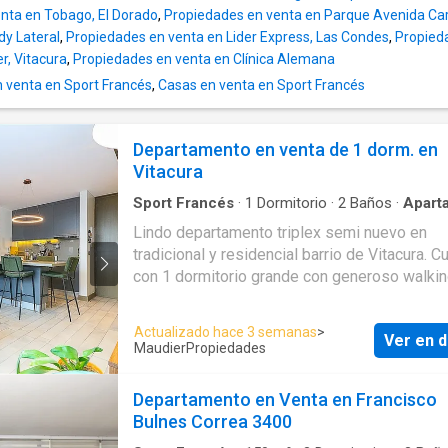
completos. Incluye 1 estacionamiento y 1 bodega. El
nta en Tobago, El Dorado
,
Propiedades en venta en Parque Avenida Car
sector es muy r práctico: muy cerca de la Clín
y Lateral
,
Propiedades en venta en Lider Express, Las Condes
,
Propied
Alemana, centro Meds, laboratorios, superm
r, Vitacura
,
Propiedades en venta en Clínica Alemana
y colegios. Es un lugar ideal para la vida famil
 venta en Sport Francés
,
Casas en venta en Sport Francés
la seguridad y el entorno que ofrece el condo
Si te interesa conocerlo o crees que a alguie
red le pueda servir, escríbeme directamente 
Departamento en venta de 1 dorm. en
agendar una visita
Vitacura
Sport Francés
·
1
Dormitorio
·
2
Baños
·
Apart
·
Piscina
·
Balcón
·
Estacionamiento
·
Calefacció
Lindo departamento triplex semi nuevo en
Terraza
·
Seguridad
·
Agua
·
Gimnasio
tradicional y residencial barrio de Vitacura. C
con 1 dormitorio grande con generoso walki
closet y baño en suite.
El segundo baño también de muy buen tamañ
Actualizado hace 3 semanas
>
Ver en d
Tiene cocina integrada y luminoso living co
MaudierPropiedades
con salida a una linda terraza. Más arriba una
fantástica, con quincho, muy grande y perfe
Departamento en Venta en Francisco
pensada para la vida social y el relajo. Excel
Bulnes Correa 3400
espacios comunes y muy bien mantenidos.