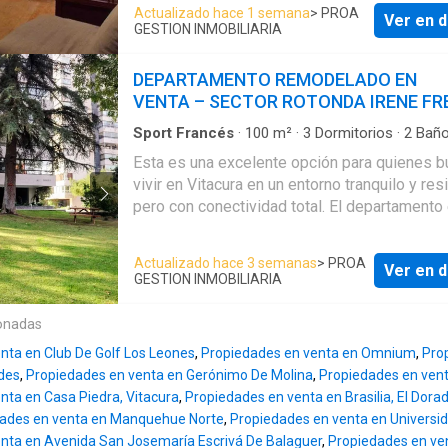
con baño completo en el segundo piso. estupenda
Actualizado hace 1 semana
> PROA
Ver en d
cocina con loggia, y servicios completos.mu
GESTION INMOBILIARIA
terreno , con rico jardin y amplias terrazas. 5
terreno. hay que verla 99959---- Características
DEPARTAMENTO REMODELADO EN
propiedad alarma, antejardín, comedor de diario,
VENTA – SECTOR ROTONDA IRENE FR
despensa, escritorio, lavadero interior, living
comedor separado, patio de servicio, pieza 
Sport Francés
·
100
m²
·
3
Dormitorios
·
2
Bañ
Apartamento
·
Balcón
·
Estacionamiento
·
Cons
servicio, reja en ventanas, riego automático, 
Esta es una excelente opción para quienes buscan
Electricidad
·
Jardín
·
Calefacción
·
Internet
·
Asc
estar, terraza con techo, cocina amoblada Gastos
vivir en Vitacura en un entorno tranquilo y res
Seguridad
·
Terraza
·
Agua
Contribuciones: $ 400.000
pero con conectividad total. El departamento está
ubicado en un condominio clásico de la comuna, de
esos que destacan por sus amplios parques
Actualizado hace 3 semanas
> PROA
Ver en d
interiores y juegos infantiles. Fue remodelad
GESTION INMOBILIARIA
recientemente, incorporando ventanas termo
un diseño muy funcional. Lo principal del
onadas
departamento: 100 m² útiles / 120 m² totales. Hall
nta en Club De Golf Los Leones
,
Propiedades en venta en Omnium
,
Pro
de entrada y living-comedor amplio con coci
des
,
Propiedades en venta en Gerónimo De Molina
,
Propiedades en vent
incorporada de muy buen diseño. Gran logia
nta en Casa Piedra, Vitacura
,
Propiedades en venta en Brasilia, El Dora
independiente. Terraza con una linda vista despejada
ades en venta en Manquehue Norte
,
Propiedades en venta en Universid
a la cordillera. 3 dormitorios amplios y 2 baños
nta en Avenida San Josemaría Escrivá De Balaguer
,
Propiedades en ven