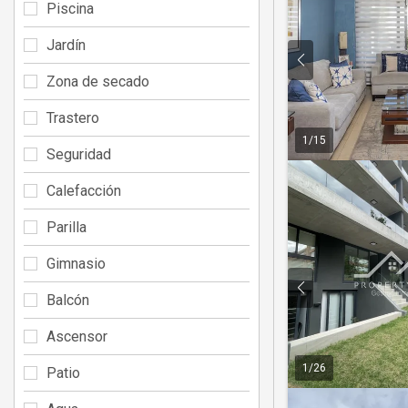
Piscina
Jardín
Zona de secado
Trastero
1
/
15
Seguridad
Calefacción
Parilla
Gimnasio
Balcón
Ascensor
1
/
26
Patio