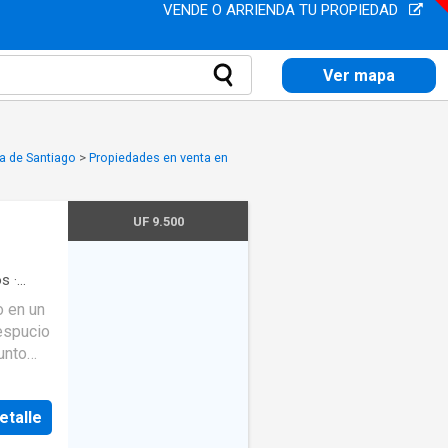
VENDE O ARRIENDA TU PROPIEDAD
Ver mapa
a de Santiago
>
Propiedades en venta en
UF 9.500
os
·
 en un
unto
a
 de
etalle
ro
n 3