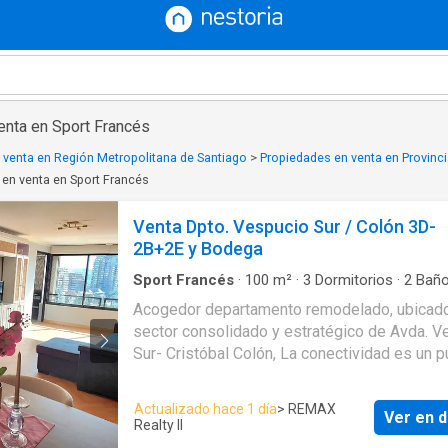
enta en Sport Francés
 venta en Región Metropolitana de Santiago
>
Propiedades en venta en Provinci
en venta en Sport Francés
Venta Dpto. Vespucio Sur / Colón 3D-
2B+2E y Bodega
Sport Francés
·
100
m²
·
3
Dormitorios
·
2
Bañ
Apartamento
·
Estacionamiento
·
Acceso para
Acogedor departamento remodelado, ubicado
personas con discapacidad
·
Ascensor
·
Vista
sector consolidado y estratégico de Avda. Vespucio
panorámica
·
Terraza
·
Agua
Sur- Cristóbal Colón, La conectividad es un p
fuerte con fácil acceso, cercano a la autopist
Vespucio Sur, locomoción colectiva, a pasos
Actualizado hace 1 día
> REMAX
Ver en d
Strip center, Servicentro, Supermercado, Cent
Realty II
médico, Metro Escuela Militar y Colegios, Co