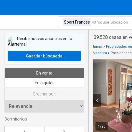
39.528 casas en v
Recibe nuevos anuncios en tu
email
Inicio
>
Propiedades en
Vitacura
>
Propiedades 
Guardar búsqueda
En venta
En alquiler
Ordenar por:
Dormitorios
1
/
26