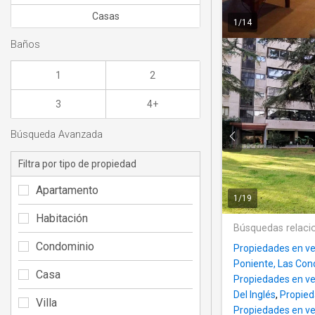
Casas
1
/
14
Baños
1
2
3
4+
Búsqueda Avanzada
Filtra por tipo de propiedad
Apartamento
1
/
19
Habitación
Búsquedas relaci
Condominio
Propiedades en ve
Poniente, Las Con
Casa
Propiedades en ve
Del Inglés
,
Propied
Villa
Propiedades en ve