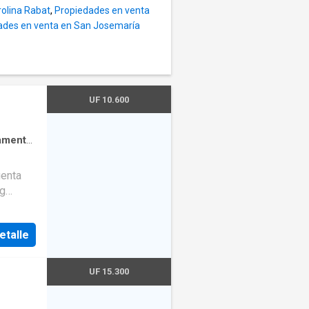
olina Rabat
,
Propiedades en venta
ica
ades en venta en San Josemaría
ercados
iar por
minio.
n de tu
para
UF 10.600
amento
n
·
uenta
ng
o.
etalle
medor
 azotea
ctamente
UF 15.300
entes