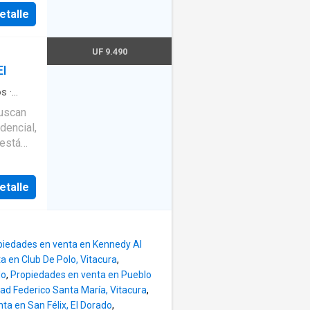
etalle
y buen
12 de
UF 9.490
EI
de
os
·
erje
·
sala de
ensor
·
idencial,
etalle
o
panel y
piedades en venta en Kennedy Al
na
a en Club De Polo, Vitacura
,
do
,
Propiedades en venta en Pueblo
ad Federico Santa María, Vitacura
,
ta en San Félix, El Dorado
,