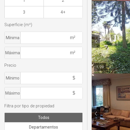
1
2
3
4+
Superficie (m²)
Mínima
Máxima
Precio
1
/
20
Mínimo
Máximo
Filtra por tipo de propiedad
Todos
Departamentos