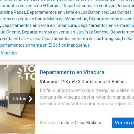
servicio con baño y closet el cual puede ser
tamentos en venta en El Dorado
,
Departamentos en venta en Renacimie
como escritorio. 3 baños. EQUIPAMIENTO ED
arolina Rabat
,
Departamentos en venta en Los Domínicos, Las Condes
,
Salón de eventos. Gimnasio. Piscina. Jardín.
entos en venta en Santa María de Manquehue
,
Departamentos en vent
Lavandería. Zona de encomiendas. Estaci
,
Departamentos en venta en Tabancura
,
Departamentos en venta en 
ue Oriente
,
Departamentos en venta en Jardín La Dehesa
,
Departament
venta en Los Frailes
,
Departamentos en venta en Las Pataguas, Lo Ba
partamentos en venta en El Golf de Manquehue
 Vitacura
Departamento en Vitacura
Vitacura
·
198
m²
·
3
Dormitorios
·
3
Baños
·
Apartamento
·
Jardín
·
Cocina equipada
·
Edificio ubicado entre dos tranquilas calles d
Estacionamiento
·
Terraza
·
Gimnasio
·
Piscina
·
comuna de vitacura sector rotonda manqueh
4 fotos
cercano restaurantes comercios colegios clí
alemanas y exclusivos clubs deportivos com
de Polo y equitación San Cristóbal sport fran
Ver en d
Nuevo
en
Toctoc
> GlobalBrokers
Club Manquehue. El edificio solo tiene 4 piso
total de 33 departamentos por lo que no tend