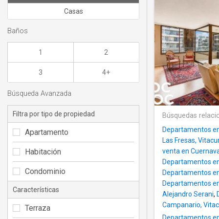
Casas
Baños
1
2
3
4+
Búsqueda Avanzada
Filtra por tipo de propiedad
Búsquedas relaci
Departamentos en v
Apartamento
Las Fresas, Vitacu
Habitación
venta en Cuernav
Departamentos en 
Condominio
Departamentos en 
Departamentos en
Características
Alejandro Serani
,
Campanario, Vita
Terraza
Departamentos en 