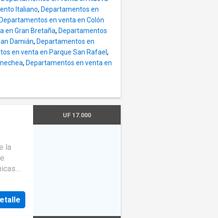
 usado
nto Italiano
,
Departamentos en
IFICIO:
Departamentos en venta en Colón
a en Gran Bretaña
,
Departamentos
San Damián
,
Departamentos en
os en venta en Parque San Rafael
,
rnechea
,
Departamentos en venta en
UF 17.000
e la
Patio
ue
nicas
o Club
ces y
etalle
s y un
rás un