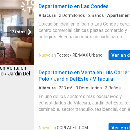
gran flujo de personas circulando encontrando
Departamento en Las Condes
privacidad que necesitas. Tiene espacios c
como el salón gourmet piscina gimnasio la z
Vitacura
·
2
Dormitorios
·
2
Baños
·
Apartamen
Estacionamiento
·
Terraza
·
Zona de secado
·
T
talleres privados patio juegos de niños
Ubicación ideal en el barrio Las Condes cerc
estacionamiento de visitas y conserjería 24/
centro comercial clínicas plazas comercio y
12 fotos
amplio departamento dúplex con jardín de
colegios. Buenos accesos ubicado barrio
orientación no oriente cuenta con 126 metros
residencial consolidado Al interior del Dp: A
198 metros totales treinta y 34 metros de te
hall de distribución living comedor cocina y lo
metros de jardín y muros de dos 2 6 de altura
Ver en d
Nuevo
en
Toctoc
> RE/MAX Urbano
Dos dormitorios y dos baños. Terraza. Gasto
PRIMER PISO - Recibidor - Cocina equipada
comunes alcanza $190mil promedio aprox. C
cubiertas Neolith maravillosa y funcional isla
orientación Oriente. Condominio amplios esp
Departamento en Venta en Luis Carrer
enchufe refrigerador panelable doble incluid
de solo 31 departamentos en total 4
Polo / Jardin Del Este / Vitacura
encimera microondas espacio para lavavajilla
estacionamientos de visitas. El dp cuenta a
Living con maravilloso
con estacionamiento y bodega. Portería 24/7
Vitacura
·
233
m²
·
3
Dormitorios
·
3
Baños
·
Apartamento
·
Jardín
·
Terraza
En uno de los sectores más exclusivos y
consolidados de Vitacura, Jardín del Este, to
caminable, sector tranquilo, residencial, con 
verdes y de excelentes accesos.Edificio de 
frente al Club de Polo y Equitación San
Ver en d
Nuevo
en
GOPLACEIT.COM
Cristóbal.Departamento de orientación norori