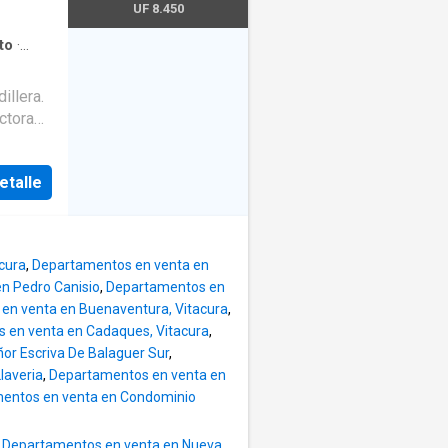
además
UF 8.450
icas -
: 700
to
·
iscina
·
nto - 4
bidor y
illera.
rados
ctora
echada.
iosos
rincipal
con
etalle
ción
 -
r piso
omedor
ación
 -
 M2
rios de
cura
,
Departamentos en venta en
comunes:
n Pedro Canisio
,
Departamentos en
 CLP
en venta en Buenaventura, Vitacura
,
ceso.
 en venta en Cadaques, Vitacura
,
de buen
r Escriva De Balaguer Sur
,
diario.
laveria
,
Departamentos en venta en
entos en venta en Condominio
l en
 de
,
Departamentos en venta en Nueva