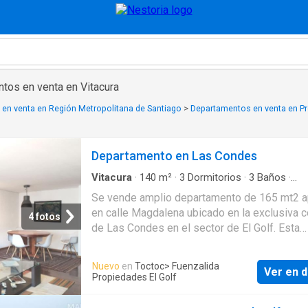
tos en venta en Vitacura
en venta en Región Metropolitana de Santiago
>
Departamentos en venta en Pr
Departamento en Las Condes
Vitacura
·
140
m²
·
3
Dormitorios
·
3
Baños
·
Apartamento
·
Balcón
·
Terraza
·
Trastero
·
Cal
Se vende amplio departamento de 165 mt2 a
en calle Magdalena ubicado en la exclusiva
4 fotos
de Las Condes en el sector de El Golf. Esta
propiedad cuenta con hall de entrada gran liv
comedor con salida a terraza de 20 mt2. 3
Nuevo
en
Toctoc
> Fuenzalida
Ver en d
dormitorios 1 en suite con balcón más 2 dorm
Propiedades El Golf
de buen tamaño que comparten 1 baño. Sala 
estar pieza y baño de servicio. Cocina tradici