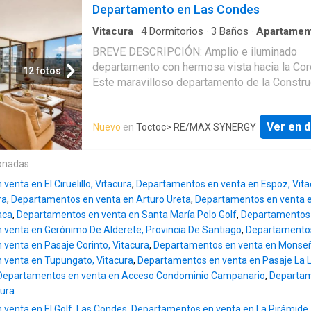
incluyen una terraza con piscina y quincho 
Departamento en Las Condes
de una sala de juegos y gimnasio. Característ
Superficie total: 500 M2 - Superficie cubierta
Vitacura
·
4
Dormitorios
·
3
Baños
·
Apartamen
Jardín
·
Terraza
·
Zona de secado
·
Gimnasio
·
P
M2 - 5 Dormitorio - 5 Baños - 4 Estacionamie
BREVE DESCRIPCIÓN: Amplio e iluminado
Calefacción
·
Trastero
pisos Distribución: Primer Piso: -Amplio reci
departamento con hermosa vista hacia la Cord
12 fotos
hall de entrada. -Gran salón y comedor sepa
Este maravilloso departamento de la Constru
ambos con acceso a una espaciosa terraza t
Almagro cuenta con 4 dormitorios con espac
-Sala de estar. -Baño de visitas. -Dormitorio p
almacenamientos 3 baños amplia cocina con
en suite con salida a la terraza baño de lujo 
Ver en d
Nuevo
en
Toctoc
> RE/MAX SYNERGY
comedor de diario y espaciosa logia calefac
jacuzzi walk-in closet y pequeña sala privada.
central por losa radiante 4 departamentos po
Dormitorio 2 en suite. -Cocina amplia con c
gran bodega y dos estacionamientos. Orient
onadas
de diario gran despensa y zona de lavandería.
Nor- Oriente. M2 útiles: 110 M2 totales: 115
Segunda cocina para repostería -Dos dormito
enta en El Ciruelillo, Vitacura
,
Departamentos en venta en Espoz, Vita
terraza: 5 Orientación: Norponiente Gastos 
servicio con un baño comp
ra
,
Departamentos en venta en Arturo Ureta
,
Departamentos en venta e
320.000 CLP aprox Contribuciones: 267.000
aca
,
Departamentos en venta en Santa María Polo Golf
,
Departamentos 
Inmobiliaria: Almagro DISTRIBUCIÓN: Hall ac
venta en Gerónimo De Alderete, Provincia De Santiago
,
Departamentos
Living comedor con salida a terraza. Cocina 
venta en Pasaje Corinto, Vitacura
,
Departamentos en venta en Monseño
tamaño totalmente equipada con comedor de 
 venta en Tupungato, Vitacura
,
Departamentos en venta en Pasaje La L
Logia con espacio suficiente para lavadora y
Departamentos en venta en Acceso Condominio Campanario
,
Departam
secadora de ropa. Amplio dormitorio principa
cura
suite. Dos dormitorios con closet. Dormitorio
venta en El Golf, Las Condes
,
Departamentos en venta en La Pirámide