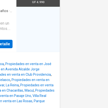
iving
UF 4.990
mienzo
a silla
años
·
a de
itas
ambién
yen un
ntos.
nes
 donde
iversas
na
etalle
d para
clinicas
oción
ñoa
,
Propiedades en venta en José
on
 en Avenida Alcalde Jorge
des en venta en Club Providencia
,
 Logia.
Velasco
,
Propiedades en venta en
 1
ar, La Reina
,
Propiedades en venta
 en Chacarillas, Macul
,
Propiedades
a
venta en Pasaje Uno, Villa Real
n venta en Las Rosas, Parque