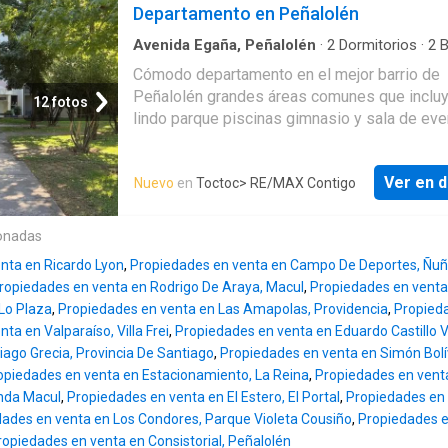
equipada comedor suite principal lavandería l
Departamento en Peñalolén
donde cada día se sienta como un nuevo co
amplio y patio. Además el edificio cuenta con
espacios para disfrutar como jardín rampa par
Avenida Egaña, Peñalolén
·
2
Dormitorios
·
2
B
Apartamento
·
Estacionamiento
·
Terraza
·
Zon
de ruedas ascensor estacionamiento para vis
Cómodo departamento en el mejor barrio de
secado
·
Gimnasio
·
Trastero
gimnasio áreas verdes y cancha multiuso. T
Peñalolén grandes áreas comunes que inclu
12 fotos
ofrece seguridad 24/7 generador eléctrico e
lindo parque piscinas gimnasio y sala de eve
instalaciones para mascotas. Ideal para quie
Descubre este encantador departamento en
buscan vivir en una comunidad cerrada con d
la comodidad y la accesibilidad se unen en u
amenidades. ¡No te lo pierdas!
Ver en d
Nuevo
en
Toctoc
> RE/MAX Contigo
ubicación privilegiada es una gran oportunida
quienes buscan una vivienda funcional y bien
ubicada. Cerca de mall quilin supermercados 
onadas
y colegios excelente conectividad de locom
nta en Ricardo Lyon
,
Propiedades en venta en Campo De Deportes, Ñu
Descripción: - Dormitorio principal en suite c
ropiedades en venta en Rodrigo De Araya, Macul
,
Propiedades en venta
walk-in closet. - Segundo dormitorio de buen
 Lo Plaza
,
Propiedades en venta en Las Amapolas, Providencia
,
Propieda
tamaño. - Cómodo living comedor. - 2 baños -
ta en Valparaíso, Villa Frei
,
Propiedades en venta en Eduardo Castillo 
- Terraza con vistas a la cordillera. - Piso 5. -
iago Grecia, Provincia De Santiago
,
Propiedades en venta en Simón Bolív
Bodega. - 1 Estacionamiento subterráneo. -
opiedades en venta en Estacionamiento, La Reina
,
Propiedades en venta
Estacionamiento de visitas. ¡Contáctame par
nda Macul
,
Propiedades en venta en El Estero, El Portal
,
Propiedades en 
agendar tu visita!
ades en venta en Los Condores, Parque Violeta Cousiño
,
Propiedades e
ropiedades en venta en Consistorial, Peñalolén