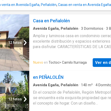
 venta en Avenida Egaña, Peñalolén
,
Casas en venta en Avenida Egaña
Casa en Peñalolén
Avenida Egaña, Peñalolén
·
3
Dormitorios
·
3
B
Casa
·
Parilla
·
Terraza
·
Zona de secado
·
Pisci
Amplia y luminosa casa en condominio cerra
·
Seguridad
·
Trastero
·
Calefacción
excelente distribución y espacios exteriores
12 fotos
para disfrutar. CARACTERÍSTICAS DE LA CAS
m² útiles / 338 m² de terreno - 1 dormitorio e
con walking closet en primer piso. - 2 dormit
Ver en d
Nuevo
en
Toctoc
> Camilo Iturriaga
secundarios de buen tamaño en segundo piso
baños: uno en suite uno de visita y uno comp
compartido - Living comedor amplio - Hall de
en PEÑALOLÉN
entrada - Sala de estar o home office - Cocin
espaciosa con comedor de diario - Pieza adi
Avenida Egaña, Peñalolén
·
140
m²
·
4
Dormito
Baños
·
Casa
habilitada como despensa y bodega - Logia
En el corazón de Peñalolén, Región Metropoli
independiente - Terraza techada - Patio con 
se encuentra esta exquisita propiedad que r
12 fotos
Piscina temperada por paneles - Quincho con
el concepto de hogar. Con un diseño
y habilitado - Ventanas termopanel de PVC -
cuidadosamente concebido para ofrecer el 