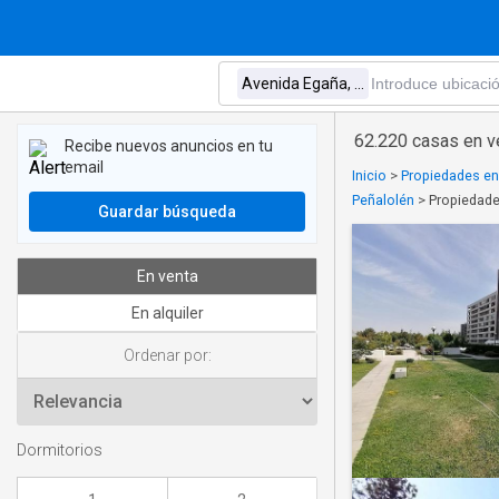
62.220 casas en v
Recibe nuevos anuncios en tu
email
Inicio
>
Propiedades en
Peñalolén
>
Propiedade
Guardar búsqueda
En venta
En alquiler
Ordenar por:
Dormitorios