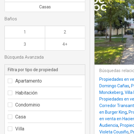
Casas
Baños
1
2
3
4+
Búsqueda Avanzada
Filtra por tipo de propiedad
Búsquedas relaci
Propiedades en ve
Apartamento
Domingo Cañas
,
P
Habitación
Monckeberg, Villa
Propiedades en ven
Condominio
Corredor Transant
en Burger King
,
Pr
Casa
en venta en Hacie
Audiencia
,
Propied
Villa
Violeta Cousiño
,
P