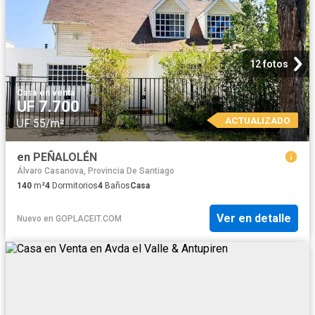
12 fotos
Casa
·
en venta
UF 7.700
ACTUALIZADO
UF 55/m²
en PEÑALOLÉN
Álvaro Casanova, Provincia De Santiago
140
m²
4
Dormitorios
4
Baños
Casa
Ver en detalle
Nuevo
en
GOPLACEIT.COM