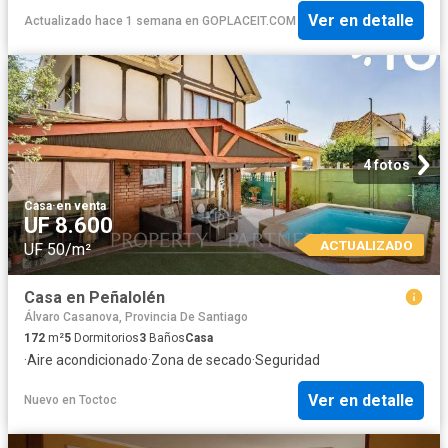
Ver en detalle
Actualizado hace 1 semana
en
GOPLACEIT.COM
4 fotos
Casa
·
en venta
UF 8.600
ACTUALIZADO
UF 50/m²
Casa en Peñalolén
Álvaro Casanova, Provincia De Santiago
172
m²
5
Dormitorios
3
Baños
Casa
·
Aire acondicionado
·
Zona de secado
·
Seguridad
Ver en detalle
Nuevo
en
Toctoc