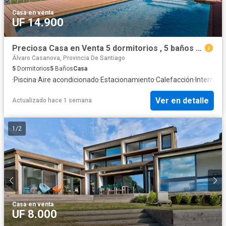
Casa
·
en venta
UF 14.900
Preciosa Casa en Venta 5 dormitorios , 5 baños en Peñalolen
Álvaro Casanova, Provincia De Santiago
5
Dormitorios
5
Baños
Casa
·
Piscina
·
Aire acondicionado
·
Estacionamiento
·
Calefacción
·
Internet
·
T
Ver en detalle
Actualizado hace 1 semana
1
/
2
Casa
·
en venta
UF 8.000