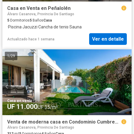
Casa en Venta en Peñalolén
Álvaro Casanova, Provincia De Santiago
5
Dormitorios
5
Baños
Casa
·
Piscina
·
Jacuzzi
·
Cancha de tenis
·
Sauna
Ver en detalle
Actualizado hace 1 semana
1
/
29
Casa
·
en venta
UF 11.000
UF 35/m²
Venta de moderna casa en Condominio Cumbres, en sector alto de Peñalolén a pasos de La Reina
Álvaro Casanova, Provincia De Santiago
312
m²
5
Dormitorios
4
Baños
Casa