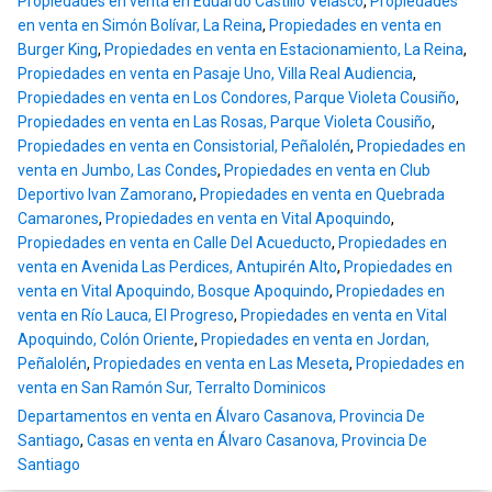
Propiedades en venta en Eduardo Castillo Velasco
,
Propiedades
en venta en Simón Bolívar, La Reina
,
Propiedades en venta en
Burger King
,
Propiedades en venta en Estacionamiento, La Reina
,
Propiedades en venta en Pasaje Uno, Villa Real Audiencia
,
Propiedades en venta en Los Condores, Parque Violeta Cousiño
,
Propiedades en venta en Las Rosas, Parque Violeta Cousiño
,
Propiedades en venta en Consistorial, Peñalolén
,
Propiedades en
venta en Jumbo, Las Condes
,
Propiedades en venta en Club
Deportivo Ivan Zamorano
,
Propiedades en venta en Quebrada
Camarones
,
Propiedades en venta en Vital Apoquindo
,
Propiedades en venta en Calle Del Acueducto
,
Propiedades en
venta en Avenida Las Perdices, Antupirén Alto
,
Propiedades en
venta en Vital Apoquindo, Bosque Apoquindo
,
Propiedades en
venta en Río Lauca, El Progreso
,
Propiedades en venta en Vital
Apoquindo, Colón Oriente
,
Propiedades en venta en Jordan,
Peñalolén
,
Propiedades en venta en Las Meseta
,
Propiedades en
venta en San Ramón Sur, Terralto Dominicos
Departamentos en venta en Álvaro Casanova, Provincia De
Santiago
,
Casas en venta en Álvaro Casanova, Provincia De
Santiago