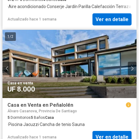
·
Aire acondicionado
·
Conserje
·
Jardín
·
Parilla
·
Calefacción
·
Terraza
Ver en detalle
Actualizado hace 1 semana
1
/
2
Casa
·
en venta
UF 8.000
Casa en Venta en Peñalolén
Álvaro Casanova, Provincia De Santiago
5
Dormitorios
5
Baños
Casa
·
Piscina
·
Jacuzzi
·
Cancha de tenis
·
Sauna
Ver en detalle
Actualizado hace 1 semana