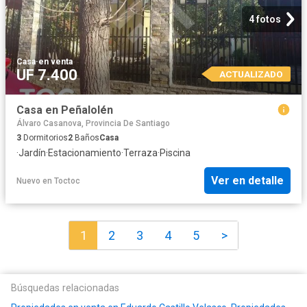
4 fotos
Casa
·
en venta
UF 7.400
ACTUALIZADO
Casa en Peñalolén
Álvaro Casanova, Provincia De Santiago
3
Dormitorios
2
Baños
Casa
·
Jardín
·
Estacionamiento
·
Terraza
·
Piscina
Ver en detalle
Nuevo
en
Toctoc
1
2
3
4
5
>
Búsquedas relacionadas