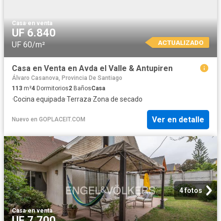
Casa
·
en venta
UF 6.840
ACTUALIZADO
UF 60/m²
Casa en Venta en Avda el Valle & Antupiren
Álvaro Casanova, Provincia De Santiago
113
m²
4
Dormitorios
2
Baños
Casa
·
Cocina equipada
·
Terraza
·
Zona de secado
Ver en detalle
Nuevo
en
GOPLACEIT.COM
4 fotos
Casa
·
en venta
UF 7.700