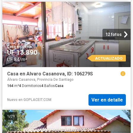
12 fotos
Casa
·
en venta
UF 13.890
ACTUALIZADO
UF 84/m²
Casa en Alvaro Casanova, ID: 106279S
Álvaro Casanova, Provincia De Santiago
164
m²
4
Dormitorios
4
Baños
Casa
Ver en detalle
Nuevo
en
GOPLACEIT.COM
1
/
29