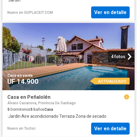
Ver en detalle
Nuevo
en
GOPLACEIT.COM
4 fotos
Casa
·
en venta
UF 14.900
ACTUALIZADO
Casa en Peñalolén
Álvaro Casanova, Provincia De Santiago
5
Dormitorios
5
Baños
Casa
·
Jardín
·
Aire acondicionado
·
Terraza
·
Zona de secado
Ver en detalle
Nuevo
en
Toctoc