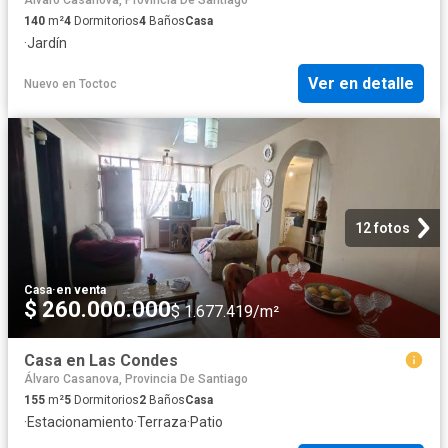
140
m²
4
Dormitorios
4
Baños
Casa
·
Jardín
Ver en detalle
Nuevo
en
Toctoc
12 fotos
Casa
·
en venta
$ 260.000.000
$ 1.677.419/m²
Casa en Las Condes
Álvaro Casanova, Provincia De Santiago
155
m²
5
Dormitorios
2
Baños
Casa
·
Estacionamiento
·
Terraza
·
Patio