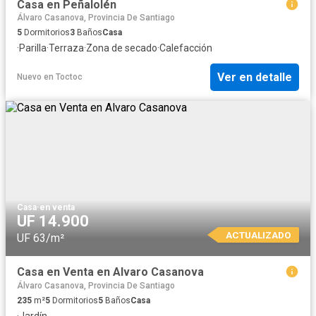
Casa en Peñalolén
Álvaro Casanova, Provincia De Santiago
5
Dormitorios
3
Baños
Casa
·
Parilla
·
Terraza
·
Zona de secado
·
Calefacción
Ver en detalle
Nuevo
en
Toctoc
Casa
·
en venta
UF 14.900
ACTUALIZADO
UF 63/m²
Casa en Venta en Alvaro Casanova
Álvaro Casanova, Provincia De Santiago
235
m²
5
Dormitorios
5
Baños
Casa
·
Jardín