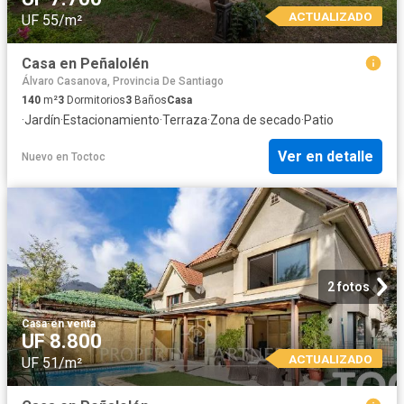
ACTUALIZADO
UF 55/m²
Casa en Peñalolén
Álvaro Casanova, Provincia De Santiago
140
m²
3
Dormitorios
3
Baños
Casa
·
Jardín
·
Estacionamiento
·
Terraza
·
Zona de secado
·
Patio
Ver en detalle
Nuevo
en
Toctoc
2 fotos
Casa
·
en venta
UF 8.800
ACTUALIZADO
UF 51/m²