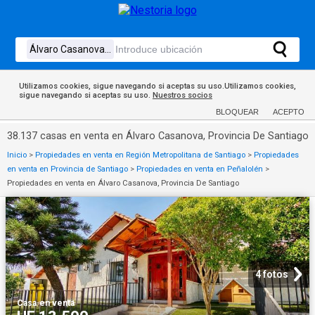
Utilizamos cookies, sigue navegando si aceptas su uso.Utilizamos cookies,
sigue navegando si aceptas su uso.
Nuestros socios
BLOQUEAR
ACEPTO
38.137 casas en venta en Álvaro Casanova, Provincia De Santiago
Inicio
>
Propiedades en venta en Región Metropolitana de Santiago
>
Propiedades
en venta en Provincia de Santiago
>
Propiedades en venta en Peñalolén
>
Propiedades en venta en Álvaro Casanova, Provincia De Santiago
4 fotos
Casa
·
en venta