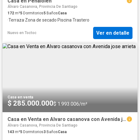
Casa en Peñalolén
Álvaro Casanova, Provincia De Santiago
172
m²
5
Dormitorios
5
Baños
Casa
·
Terraza
·
Zona de secado
·
Piscina
·
Trastero
Ver en detalle
Nuevo
en
Toctoc
Casa
·
en venta
$ 285.000.000
$ 1.993.006/m²
Casa en Venta en Alvaro casanova con Avenida jose arrieta
Álvaro Casanova, Provincia De Santiago
143
m²
5
Dormitorios
3
Baños
Casa