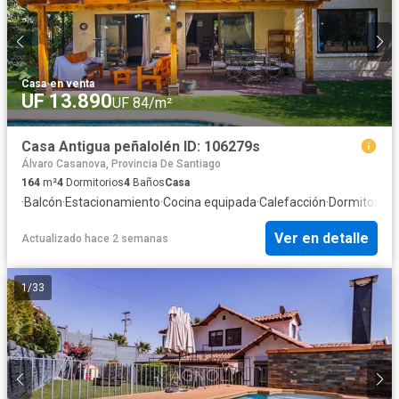
Casa
·
en venta
UF 13.890
UF 84/m²
Casa Antigua peñalolén ID: 106279s
Álvaro Casanova, Provincia De Santiago
164
m²
4
Dormitorios
4
Baños
Casa
·
Balcón
·
Estacionamiento
·
Cocina equipada
·
Calefacción
·
Dormitorio d
Ver en detalle
Actualizado hace 2 semanas
1
/
33