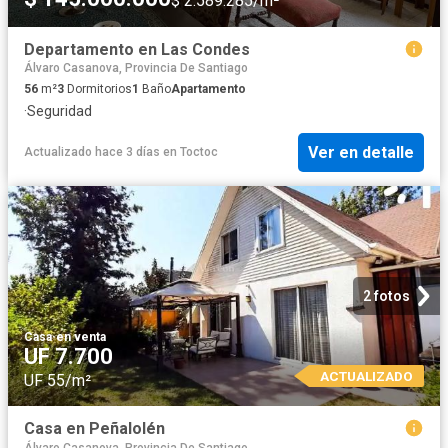
$ 2.589.285/m²
Departamento en Las Condes
Álvaro Casanova, Provincia De Santiago
56
m²
3
Dormitorios
1
Baño
Apartamento
·
Seguridad
Ver en detalle
Actualizado hace 3 días
en
Toctoc
2 fotos
Casa
·
en venta
UF 7.700
ACTUALIZADO
UF 55/m²
Casa en Peñalolén
Álvaro Casanova, Provincia De Santiago