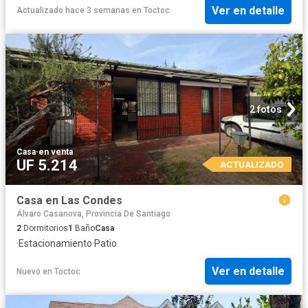
Ver en detalle
Actualizado hace 3 semanas
en
Toctoc
2 fotos
Casa
·
en venta
UF 5.214
ACTUALIZADO
Casa en Las Condes
Álvaro Casanova, Provincia De Santiago
2
Dormitorios
1
Baño
Casa
·
Estacionamiento
·
Patio
Ver en detalle
Nuevo
en
Toctoc