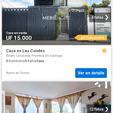
4 fotos
Casa
·
en venta
UF 15.000
ACTUALIZADO
Casa en Las Condes
Álvaro Casanova, Provincia De Santiago
5
Dormitorios
5
Baños
Casa
Ver en detalle
Nuevo
en
Toctoc
12 fotos