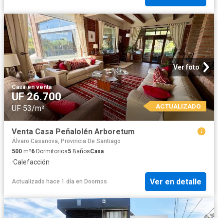
Ver foto
Casa
·
en venta
UF 26.700
ACTUALIZADO
UF 53/m²
Venta Casa Peñalolén Arboretum
Álvaro Casanova, Provincia De Santiago
500
m²
6
Dormitorios
5
Baños
Casa
·
Calefacción
Ver en detalle
Actualizado hace 1 día
en
Doomos