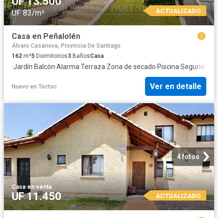
UF 13.500
ACTUALIZADO
UF 83/m²
Casa en Peñalolén
Álvaro Casanova, Provincia De Santiago
162
m²
5
Dormitorios
3
Baños
Casa
·
Jardín
·
Balcón
·
Alarma
·
Terraza
·
Zona de secado
·
Piscina
·
Seguridad
·
T
Ver en detalle
Nuevo
en
Toctoc
4 fotos
Casa
·
en venta
UF 11.450
ACTUALIZADO