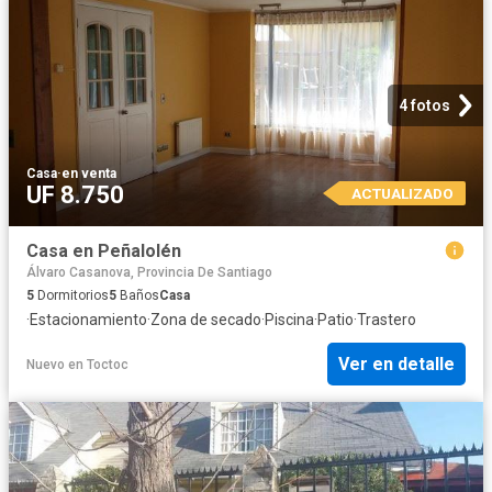
4 fotos
Casa
·
en venta
UF 8.750
ACTUALIZADO
Casa en Peñalolén
Álvaro Casanova, Provincia De Santiago
5
Dormitorios
5
Baños
Casa
·
Estacionamiento
·
Zona de secado
·
Piscina
·
Patio
·
Trastero
Ver en detalle
Nuevo
en
Toctoc