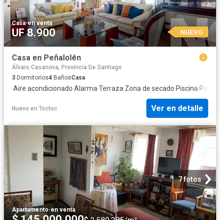
Casa
·
en venta
UF 8.900
NUEVO
Casa en Peñalolén
Álvaro Casanova, Provincia De Santiago
3
Dormitorios
4
Baños
Casa
·
Aire acondicionado
·
Alarma
·
Terraza
·
Zona de secado
·
Piscina
·
Patio
·
Ver en detalle
Nuevo
en
Toctoc
7 fotos
Apartamento
·
en venta
$ 145.000.000